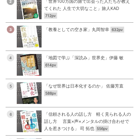
「世界100カ国の旅で出会った人たちが教え
2
てくれた 人生で大切なこと」旅人KAD
712pv
「教養としての空き家」丸岡智幸
3
632pv
「地図で学ぶ「深読み」世界史」伊藤 敏
4
614pv
「なぜ世界は日本化するのか」 佐藤芳直
5
588pv
「信頼される人の話し方 軽く見られる人の
6
話し方 言葉×声×メンタルの掛け合わせで
人を惹きつける」 司 拓也
556pv