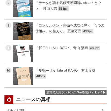
「データが語る気候変動問題のホントとウ
7
ソ」 杉山大志
531pv
「コンサルタント商売を成功に導く 「5つの
8
仕組み」の整え方」 五藤万晶
493pv
「戦 TELL-ALL BOOK」青山 繁晴
9
488pv
「夏帆―The Tale of KAHO」村上春樹
10
485pv
無料で人気ランキング GA4対応 Ranklet4
ニュースの真相
クルド人問題