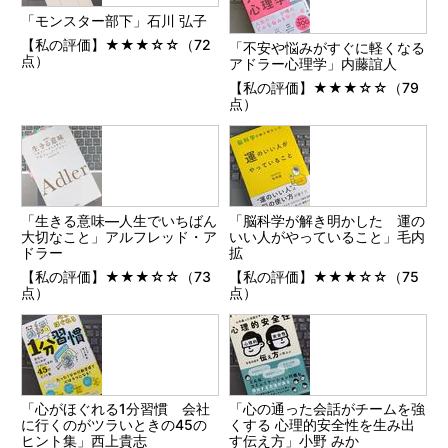
「モンスター部下」石川 弘子
【私の評価】★★★☆☆（72
「不安や悩みがすぐに軽くなる
点）
アドラー心理学」内藤誼人
【私の評価】★★★☆☆（79
点）
「生きる意味―人生でいちばん
「脳科学が解き明かした 運の
大切なこと」アルフレッド・ア
いい人がやっていること」毛内
ドラー
拡
【私の評価】★★★☆☆（73
【私の評価】★★★☆☆（75
点）
点）
「心がほぐれる1分習慣 会社
「心の通った会話がチームを強
に行くのがツラいときの45の
くする 心理的安全性を生み出
ヒント集」西上貴志
す伝え方」小野 みか