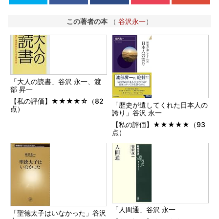
この著者の本
（
谷沢永一
）
「大人の読書」谷沢 永一、渡
部 昇一
【私の評価】★★★★☆（82
「歴史が遺してくれた日本人の
点）
誇り」谷沢 永一
【私の評価】★★★★★（93
点）
「人間通」谷沢 永一
「聖徳太子はいなかった」谷沢