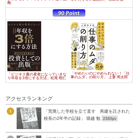
剛
「やめたいのにやめられない！「仕
「ビジネス書の著者になっていきな
事のムダ」の削り方」 上妻 周太郎
り年収を3倍にする方法」松尾 昭仁
アクセスランキング
「荒廃した学校を立て直す 再建を託された
1
校長の2年半の記録」 堀越 勉
2383pv