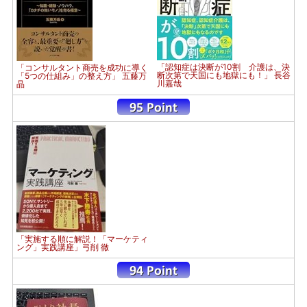
「認知症は決断が10割 介護は、決
「コンサルタント商売を成功に導く
断次第で天国にも地獄にも！」 長谷
「5つの仕組み」の整え方」 五藤万
川嘉哉
晶
「実施する順に解説！「マーケティ
ング」実践講座」弓削 徹