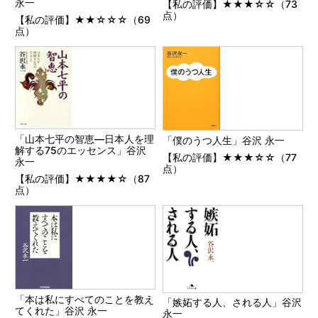
永一
【私の評価】★★★☆☆（73
点）
【私の評価】★★☆☆☆（69
点）
「山本七平の智恵―日本人を理
「僕のうつ人生」谷沢 永一
解する75のエッセンス」谷沢
【私の評価】★★★☆☆（77
永一
点）
【私の評価】★★★★☆（87
点）
「本は私にすべてのことを教え
「嫉妬する人、される人」谷沢
てくれた」谷沢 永一
永一