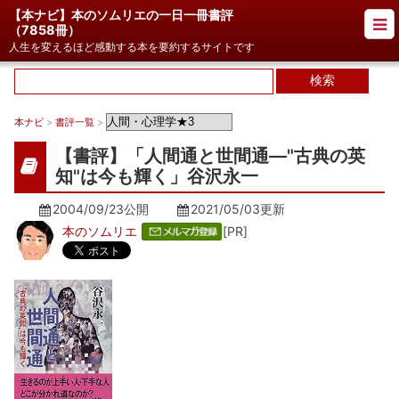
【本ナビ】本のソムリエの一日一冊書評
（
7858冊
）
人生を変えるほど感動する本を要約するサイトです
本ナビ
>
書評一覧
>
【書評】「人間通と世間通―"古典の英
知"は今も輝く」谷沢永一
2004/09/23公開
2021/05/03
更新
本のソムリエ
[PR]