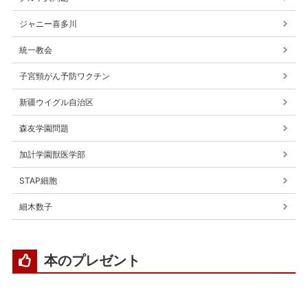
ジャニー喜多川
統一教会
子宮頸がん予防ワクチン
新疆ウイグル自治区
森友学園問題
加計学園獣医学部
STAP細胞
細木数子
本のプレゼント