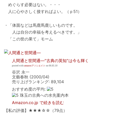
めぐらす必要はない。・・・
人に心やさしく接すればよい。（ｐ51）
・「体面などは馬鹿馬鹿しいものです。
人は自分の幸福を考えるべきです。」
「この世の果て」モーム
人間通と世間通―"古典の英知"は今も輝く
posted with
amazonアソシエイト
on 06.05.10
谷沢 永一
文藝春秋 (2000/04)
売り上げランキング: 89,104
おすすめ度の平均:
珠玉の古典への水先案内本
Amazon.co.jp で続きを読む
【私の評価】★★★☆☆（79点）