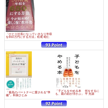
「ひとり社長になっていきなり年収
を650万円にする方法」松尾 昭仁
「子どもをやめる本 何をするに
「最高のパートナーに愛される"準
も、親の顔が浮かぶ」 平 光源
備"」和泉ひとみ