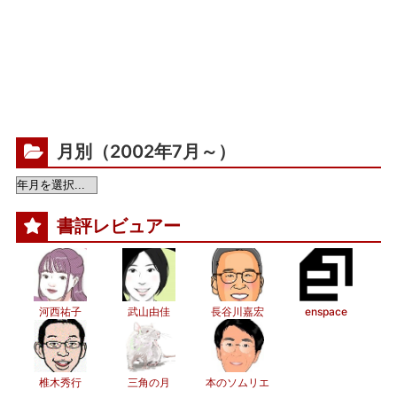
月別（2002年7月～）
書評レビュアー
河西祐子
武山由佳
長谷川嘉宏
enspace
椎木秀行
三角の月
本のソムリエ