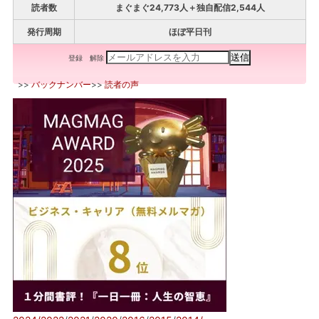
読者数
まぐまぐ24,773人＋独自配信2,544人
発行周期
ほぼ平日刊
登録
解除
>>
バックナンバー
>>
読者の声