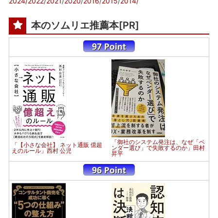
2024/
2022
/
2021
/
2020
/
2016
/
2015
/
2014/
本のソムリエ推薦本[PR]
「御社のシステム発注は、なぜ「ベ
「【小さな会社】 ネット通販 億超
ンダー選び」で失敗するのか」田村
えのルール」西村 公児
昇平