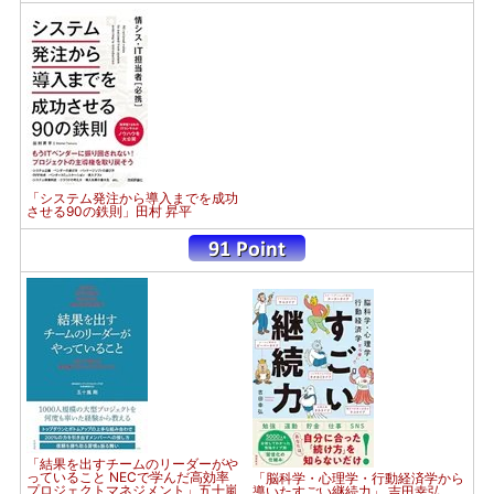
「システム発注から導入までを成功
させる90の鉄則」田村 昇平
「結果を出すチームのリーダーがや
っていること NECで学んだ高効率
「脳科学・心理学・行動経済学から
プロジェクトマネジメント」五十嵐
導いたすごい継続力」 吉田幸弘