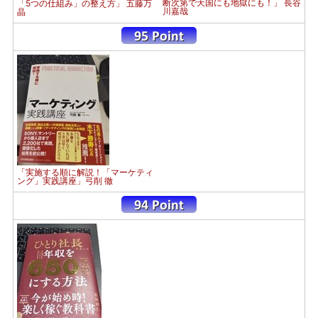
断次第で天国にも地獄にも！」 長谷
「5つの仕組み」の整え方」 五藤万
川嘉哉
晶
「実施する順に解説！「マーケティ
ング」実践講座」弓削 徹