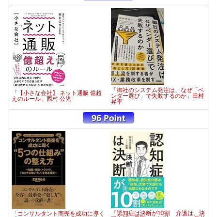
「御社のシステム発注は、なぜ「ベ
「【小さな会社】 ネット通販 億超
ンダー選び」で失敗するのか」田村
えのルール」西村 公児
昇平
「認知症は決断が10割 介護は、決
「コンサルタント商売を成功に導く