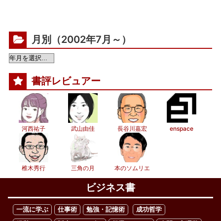
月別（2002年7月～）
書評レビュアー
河西祐子
武山由佳
長谷川嘉宏
enspace
椎木秀行
三角の月
本のソムリエ
ビジネス書
一流に学ぶ
仕事術
勉強・記憶術
成功哲学