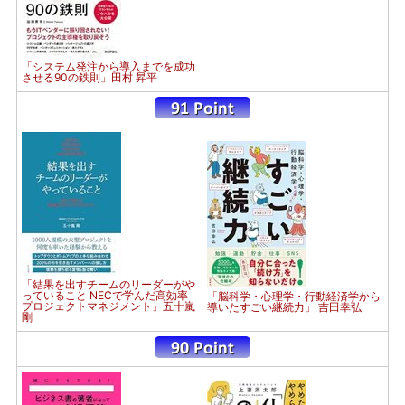
「システム発注から導入までを成功
させる90の鉄則」田村 昇平
「結果を出すチームのリーダーがや
っていること NECで学んだ高効率
「脳科学・心理学・行動経済学から
プロジェクトマネジメント」五十嵐
導いたすごい継続力」 吉田幸弘
剛