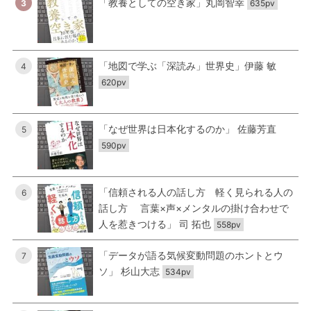
「教養としての空き家」丸岡智幸
3
635pv
「地図で学ぶ「深読み」世界史」伊藤 敏
4
620pv
「なぜ世界は日本化するのか」 佐藤芳直
5
590pv
「信頼される人の話し方 軽く見られる人の
6
話し方 言葉×声×メンタルの掛け合わせで
人を惹きつける」 司 拓也
558pv
「データが語る気候変動問題のホントとウ
7
ソ」 杉山大志
534pv