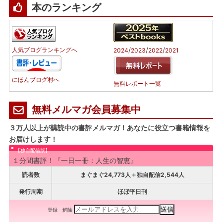
本のランキング
/
/
/
人気ブログランキングへ
2024
2023
2022
2021
にほんブログ村へ
無料レポート一覧
無料メルマガ会員募集中
３万人以上が購読中の書評メルマガ！あなたに役立つ書籍情報を
お届けします！
【独自配信版】
１分間書評！『一日一冊：人生の智恵』
読者数
まぐまぐ24,773人＋独自配信2,544人
発行周期
ほぼ平日刊
登録
解除