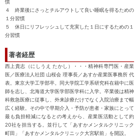
慣
４ 終業後にさっとチルアウトして良い睡眠を得るための
１分習慣
５ 休日にリフレッシュして充実した１日にするための１
分習慣
著者経歴
西上貴志（にしうえ たかし）・・・精神科専門医・産業
医／医療法人社団 山桜会 理事長／あすか産業医事務所 代
表。東京大学工学部卒。同大学院工学系研究科在籍中に医
師を志し、北海道大学医学部医学科に入学。卒業後は精神
科救急医療に従事し、外来診療だけでなく入院治療まで幅
広く経験。その中で早期介入・予防が患者・家族にとって
最も負担軽減になるとの考えから、産業医活動として約
20社を担当する。並行して「あすかメンタルクリニック
町田」「あすかメンタルクリニック大宮駅前」を開設。