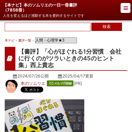
【本ナビ】本のソムリエの一日一冊書評
（
7858冊
）
人生を変えるほど感動する本を要約するサイトです
本ナビ
>
書評一覧
>
【書評】「心がほぐれる1分習慣 会社
に行くのがツラいときの45のヒント
集」西上貴志
2024/07/26公開
2025/04/17
更新
本のソムリエ
[PR]