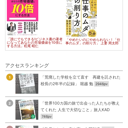
「誰にでもできる!ビジネス書の著者
「やめたいのにやめられない！「仕
になってあなたの市場価値を10倍に
事のムダ」の削り方」 上妻 周太郎
する方法」松尾 昭仁
アクセスランキング
「荒廃した学校を立て直す 再建を託された
1
校長の2年半の記録」 堀越 勉
2946pv
「世界100カ国の旅で出会った人たちが教え
2
てくれた 人生で大切なこと」旅人KAD
746pv