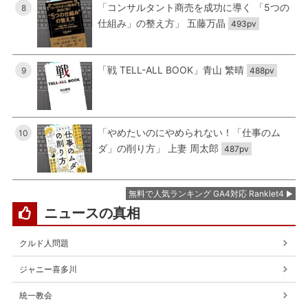
「コンサルタント商売を成功に導く 「5つの
8
仕組み」の整え方」 五藤万晶
493pv
「戦 TELL-ALL BOOK」青山 繁晴
9
488pv
「やめたいのにやめられない！「仕事のム
10
ダ」の削り方」 上妻 周太郎
487pv
無料で人気ランキング GA4対応 Ranklet4
ニュースの真相
クルド人問題
ジャニー喜多川
統一教会