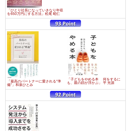
「ひとり社長になっていきなり年収
を650万円にする方法」松尾 昭仁
「子どもをやめる本 何をするに
「最高のパートナーに愛される"準
も、親の顔が浮かぶ」 平 光源
備"」和泉ひとみ