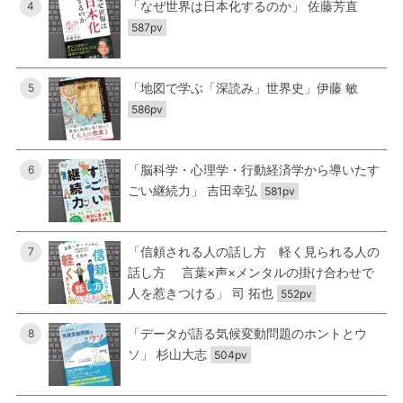
「なぜ世界は日本化するのか」 佐藤芳直
4
587pv
「地図で学ぶ「深読み」世界史」伊藤 敏
5
586pv
「脳科学・心理学・行動経済学から導いたす
6
ごい継続力」 吉田幸弘
581pv
「信頼される人の話し方 軽く見られる人の
7
話し方 言葉×声×メンタルの掛け合わせで
人を惹きつける」 司 拓也
552pv
「データが語る気候変動問題のホントとウ
8
ソ」 杉山大志
504pv