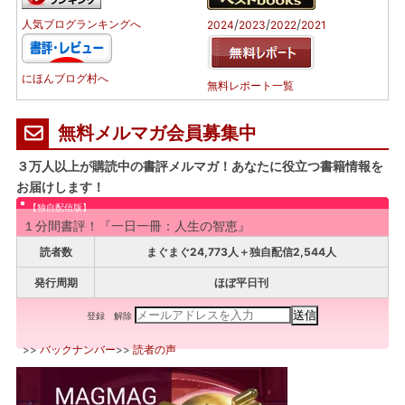
/
/
/
人気ブログランキングへ
2024
2023
2022
2021
にほんブログ村へ
無料レポート一覧
無料メルマガ会員募集中
３万人以上が購読中の書評メルマガ！あなたに役立つ書籍情報を
お届けします！
【独自配信版】
１分間書評！『一日一冊：人生の智恵』
読者数
まぐまぐ24,773人＋独自配信2,544人
発行周期
ほぼ平日刊
登録
解除
>>
バックナンバー
>>
読者の声