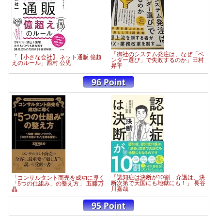
「御社のシステム発注は、なぜ「ベ
「【小さな会社】 ネット通販 億超
ンダー選び」で失敗するのか」田村
えのルール」西村 公児
昇平
「認知症は決断が10割 介護は、決
「コンサルタント商売を成功に導く
断次第で天国にも地獄にも！」 長谷
「5つの仕組み」の整え方」 五藤万
川嘉哉
晶