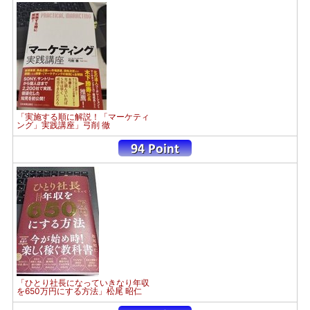
「実施する順に解説！「マーケティ
ング」実践講座」弓削 徹
「ひとり社長になっていきなり年収
を650万円にする方法」松尾 昭仁