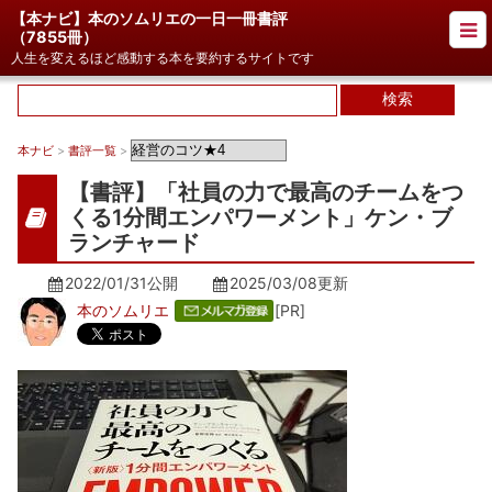
【本ナビ】本のソムリエの一日一冊書評
（
7855冊
）
人生を変えるほど感動する本を要約するサイトです
本ナビ
>
書評一覧
>
【書評】「社員の力で最高のチームをつ
くる1分間エンパワーメント」ケン・ブ
ランチャード
2022/01/31公開
2025/03/08
更新
本のソムリエ
[PR]