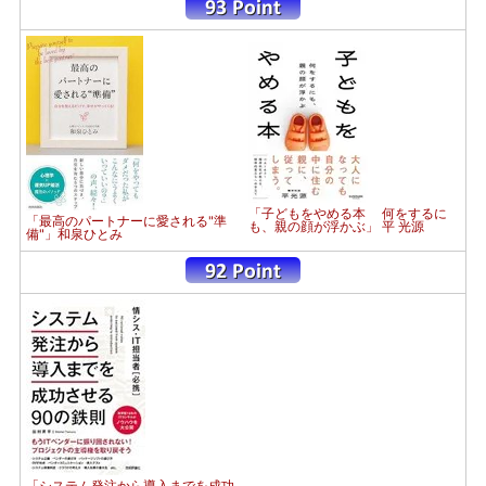
「子どもをやめる本 何をするに
「最高のパートナーに愛される"準
も、親の顔が浮かぶ」 平 光源
備"」和泉ひとみ
「システム発注から導入までを成功