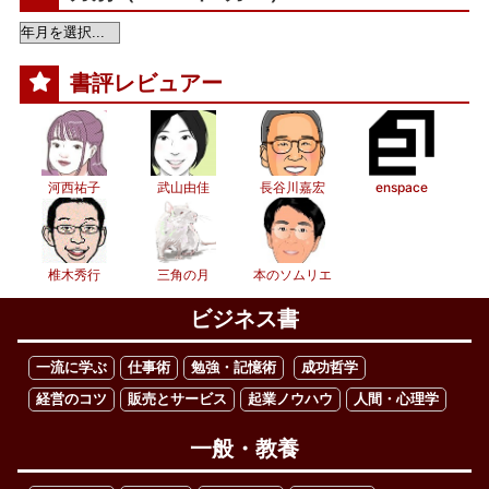
書評レビュアー
河西祐子
武山由佳
長谷川嘉宏
enspace
椎木秀行
三角の月
本のソムリエ
ビジネス書
一流に学ぶ
仕事術
勉強・記憶術
成功哲学
経営のコツ
販売とサービス
起業ノウハウ
人間・心理学
一般・教養