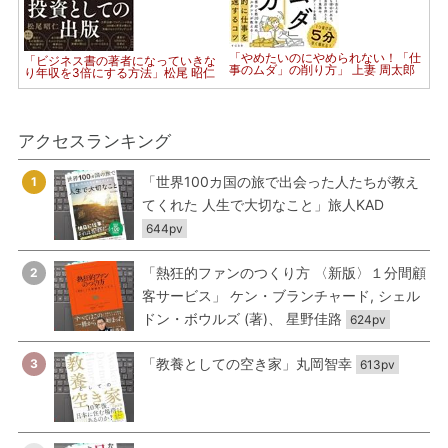
「やめたいのにやめられない！「仕
「ビジネス書の著者になっていきな
事のムダ」の削り方」 上妻 周太郎
り年収を3倍にする方法」松尾 昭仁
アクセスランキング
「世界100カ国の旅で出会った人たちが教え
1
てくれた 人生で大切なこと」旅人KAD
644pv
「熱狂的ファンのつくり方 〈新版〉１分間顧
2
客サービス」 ケン・ブランチャード, シェル
ドン・ボウルズ (著)、 星野佳路
624pv
「教養としての空き家」丸岡智幸
3
613pv