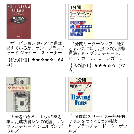
「ザ・ビジョン 進むべき道は
「1分間リーダーシップ―能力
見えているか」ケン・ブランチ
とヤル気に即した4つの実践指
ャード ジェシー・ストーナー
導法」Ｋ・ブランチャード、
Ｐ・ジガーミ、Ｄ・ジガーミ
【私の評価】★★☆☆☆（64
点）
【私の評価】★★★☆☆（77
点）
「1分間顧客サービス―熱狂的
「大金をつかめ!―巨万の富を
ファンをつくる3つの秘訣」
築いた成功者レンの物語」ケン
Ｋ・ブランチャード、Ｓ・ボウ
ブランチャード シェルダン ボ
ルズ
ウルズ