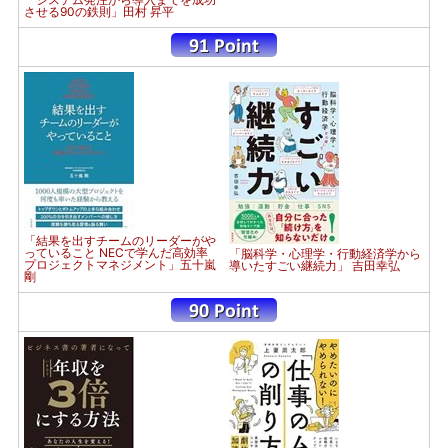
させる90の鉄則」田村 昇平
「結果を出すチームのリーダーがや
っていること NECで学んだ高効率
「脳科学・心理学・行動経済学から
プロジェクトマネジメント」五十嵐
導いたすごい継続力」 吉田幸弘
剛