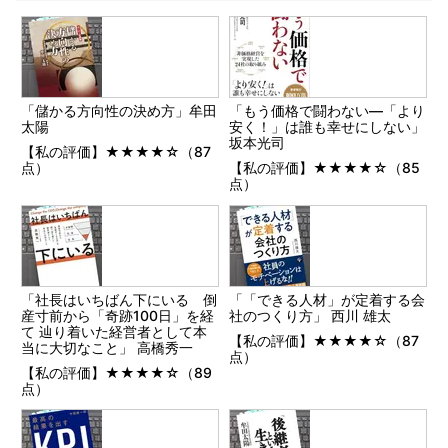
「儲かる方向性の決め方」牟田
「もう価格で闘わない―「より
太陽
安く！」は誰も幸せにしない」
坂本光司
【私の評価】★★★★☆（87
点）
【私の評価】★★★★☆（85
点）
「社長はいちばん下にいる 倒
「「できる人材」が定着する会
産寸前から「奇跡100日」を経
社のつくり方」 西川 雄太
て 辿り着いた経営者として本
【私の評価】★★★★☆（87
当に大切なこと」 高橋秀一
点）
【私の評価】★★★★☆（89
点）