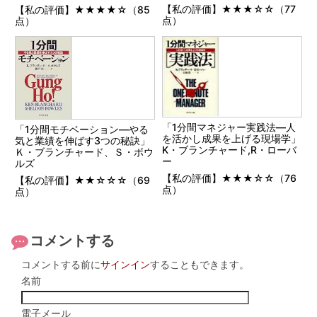
【私の評価】★★★☆☆（77
【私の評価】★★★★☆（85
点）
点）
「1分間マネジャー実践法―人
「1分間モチベーション―やる
を活かし成果を上げる現場学」
気と業績を伸ばす3つの秘訣」
K・ブランチャード,R・ローバ
Ｋ・ブランチャード、Ｓ・ボウ
ー
ルズ
【私の評価】★★★☆☆（76
【私の評価】★★☆☆☆（69
点）
点）
コメントする
コメントする前に
サインイン
することもできます。
名前
電子メール