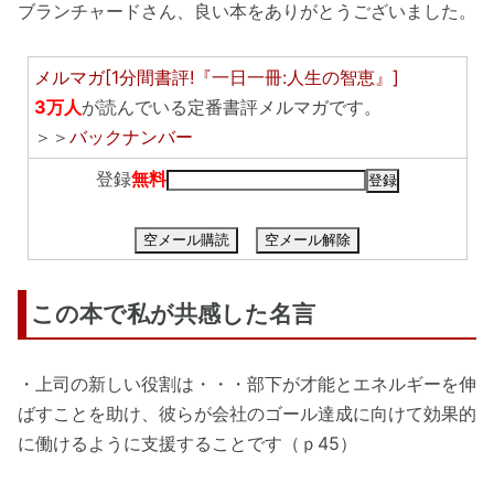
ブランチャードさん、良い本をありがとうございました。
メルマガ[1分間書評!『一日一冊:人生の智恵』]
3万人
が読んでいる定番書評メルマガです。
＞＞
バックナンバー
登録
無料
空メール購読
空メール解除
この本で私が共感した名言
・上司の新しい役割は・・・部下が才能とエネルギーを伸
ばすことを助け、彼らが会社のゴール達成に向けて効果的
に働けるように支援することです（ｐ45）