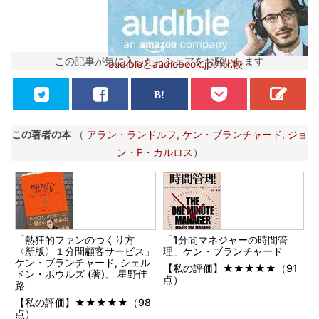
この記事が気に入ったらシェアをお願いします
audibleとaudiobook.jpの比較
この著者の本
（
アラン・ランドルフ
,
ケン・ブランチャード
,
ジョ
ン・P・カルロス
）
「熱狂的ファンのつくり方
「1分間マネジャーの時間管
〈新版〉１分間顧客サービス」
理」ケン・ブランチャード
ケン・ブランチャード, シェル
【私の評価】★★★★★（91
ドン・ボウルズ (著)、 星野佳
点）
路
【私の評価】★★★★★（98
点）