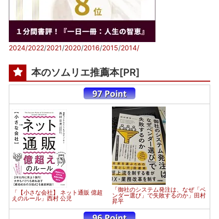
2024/
2022
/
2021
/
2020
/
2016
/
2015
/
2014/
本のソムリエ推薦本[PR]
「御社のシステム発注は、なぜ「ベ
「【小さな会社】 ネット通販 億超
ンダー選び」で失敗するのか」田村
えのルール」西村 公児
昇平