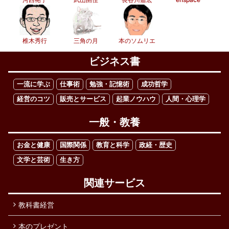
椎木秀行
三角の月
本のソムリエ
ビジネス書
一流に学ぶ
仕事術
勉強・記憶術
成功哲学
経営のコツ
販売とサービス
起業ノウハウ
人間・心理学
一般・教養
お金と健康
国際関係
教育と科学
政経・歴史
文学と芸術
生き方
関連サービス
教科書経営
本のプレゼント