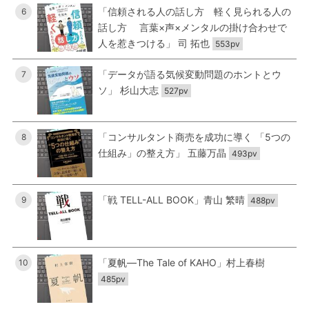
「信頼される人の話し方 軽く見られる人の
6
話し方 言葉×声×メンタルの掛け合わせで
人を惹きつける」 司 拓也
553pv
「データが語る気候変動問題のホントとウ
7
ソ」 杉山大志
527pv
「コンサルタント商売を成功に導く 「5つの
8
仕組み」の整え方」 五藤万晶
493pv
「戦 TELL-ALL BOOK」青山 繁晴
9
488pv
「夏帆―The Tale of KAHO」村上春樹
10
485pv