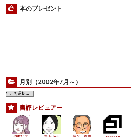
本のプレゼント
月別（2002年7月～）
書評レビュアー
河西祐子
武山由佳
長谷川嘉宏
enspace