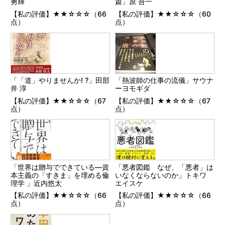
勇輝
篇」原 吾一
【私の評価】★★☆☆☆（66
【私の評価】★★☆☆☆（60
点）
点）
「「道」やりませんか! ?」田部
「熱波師の仕事の流儀」サウナ
井 淳
ーヨモギダ
【私の評価】★★☆☆☆（67
【私の評価】★★☆☆☆（67
点）
点）
「世界は贈与でできている―資
「悪者図鑑 なぜ、「悪者」は
本主義の「すきま」を埋める倫
いなくならないのか」トキワ
理学 」近内悠太
エイスケ
【私の評価】★★☆☆☆（66
【私の評価】★★☆☆☆（66
点）
点）