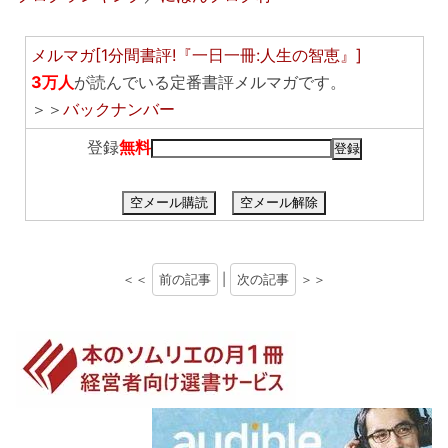
メルマガ[1分間書評!『一日一冊:人生の智恵』]
3万人
が読んでいる定番書評メルマガです。
＞＞
バックナンバー
登録
無料
空メール購読
空メール解除
＜＜
前の記事
|
次の記事
＞＞