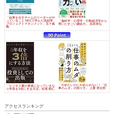
「結果を出すチームのリーダーがや
っていること NECで学んだ高効率
「脳科学・心理学・行動経済学から
プロジェクトマネジメント」五十嵐
導いたすごい継続力」 吉田幸弘
剛
「やめたいのにやめられない！「仕
「ビジネス書の著者になっていきな
事のムダ」の削り方」 上妻 周太郎
り年収を3倍にする方法」松尾 昭仁
アクセスランキング