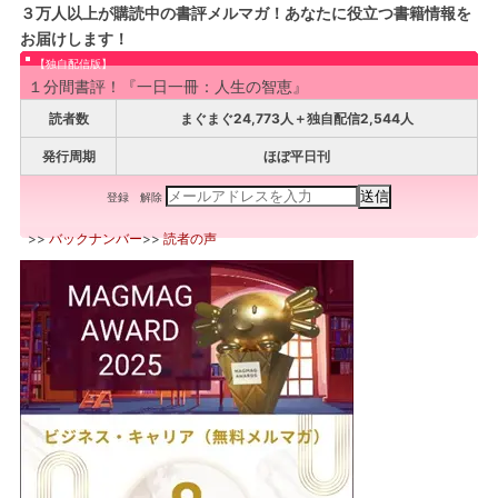
３万人以上が購読中の書評メルマガ！あなたに役立つ書籍情報を
お届けします！
【独自配信版】
１分間書評！『一日一冊：人生の智恵』
読者数
まぐまぐ24,773人＋独自配信2,544人
発行周期
ほぼ平日刊
登録
解除
>>
バックナンバー
>>
読者の声