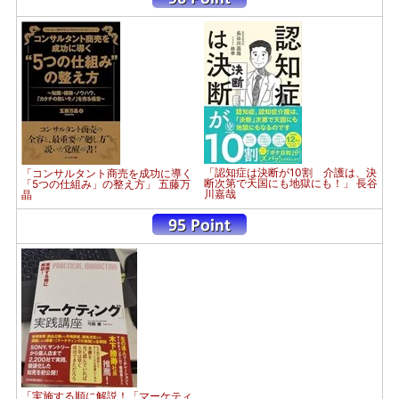
「認知症は決断が10割 介護は、決
「コンサルタント商売を成功に導く
断次第で天国にも地獄にも！」 長谷
「5つの仕組み」の整え方」 五藤万
川嘉哉
晶
「実施する順に解説！「マーケティ