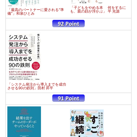
「子どもをやめる本 何をするに
「最高のパートナーに愛される"準
も、親の顔が浮かぶ」 平 光源
備"」和泉ひとみ
「システム発注から導入までを成功
させる90の鉄則」田村 昇平