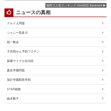
無料で人気ランキング GA4対応 Ranklet4
ニュースの真相
クルド人問題
ジャニー喜多川
統一教会
子宮頸がん予防ワクチン
新疆ウイグル自治区
森友学園問題
加計学園獣医学部
STAP細胞
細木数子