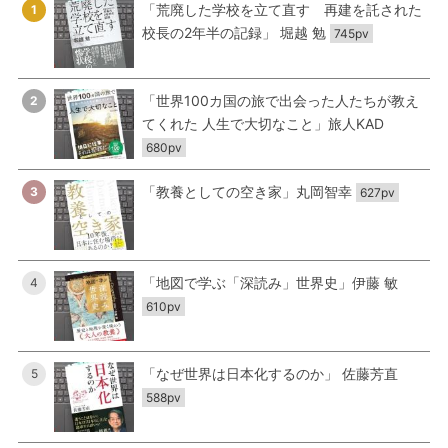
「荒廃した学校を立て直す 再建を託された
1
校長の2年半の記録」 堀越 勉
745pv
「世界100カ国の旅で出会った人たちが教え
2
てくれた 人生で大切なこと」旅人KAD
680pv
「教養としての空き家」丸岡智幸
3
627pv
「地図で学ぶ「深読み」世界史」伊藤 敏
4
610pv
「なぜ世界は日本化するのか」 佐藤芳直
5
588pv