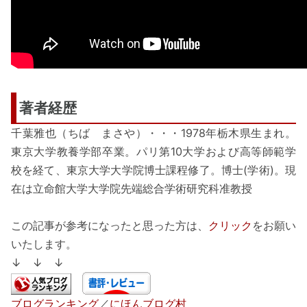
著者経歴
千葉雅也（ちば まさや）・・・1978年栃木県生まれ。
東京大学教養学部卒業。パリ第10大学および高等師範学
校を経て、東京大学大学院博士課程修了。博士(学術)。現
在は立命館大学大学院先端総合学術研究科准教授
この記事が参考になったと思った方は、
クリック
をお願い
いたします。
↓ ↓ ↓
ブログランキング
／
にほんブログ村