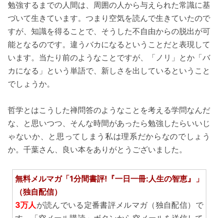
勉強するまでの人間は、周囲の人から与えられた常識に基
づいて生きています。つまり空気を読んで生きていたので
すが、知識を得ることで、そうした不自由からの脱出が可
能となるのです。違うバカになるということだと表現して
います。当たり前のようなことですが、「ノリ」とか「バ
カになる」という単語で、新しさを出しているということ
でしょうか。
哲学とはこうした禅問答のようなことを考える学問なんだ
な、と思いつつ、そんな時間があったら勉強したらいいじ
ゃないか、と思ってしまう私は理系だからなのでしょう
か。千葉さん、良い本をありがとうございました。
無料メルマガ「1分間書評!『一日一冊:人生の智恵』」
（独自配信）
3万人
が読んでいる定番書評メルマガ（独自配信）で
す。「空メール購読」ボタンから空メールを送信して