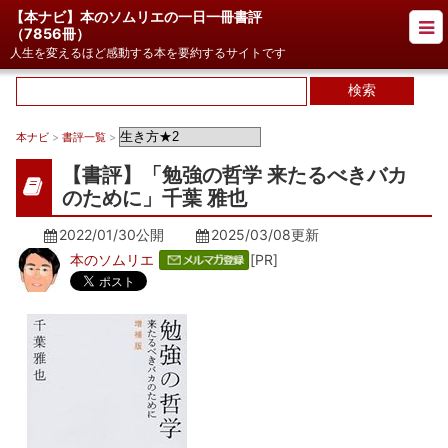
【本ナビ】本のソムリエの一日一冊書評
（
7856冊
）
人生を変えるほど感動する本を要約するサイトです
本ナビ
>
書評一覧
>
【書評】「勉強の哲学 来たるべきバカ
のために」千葉 雅也
2022/01/30公開
2025/03/08
更新
本のソムリエ
[PR]