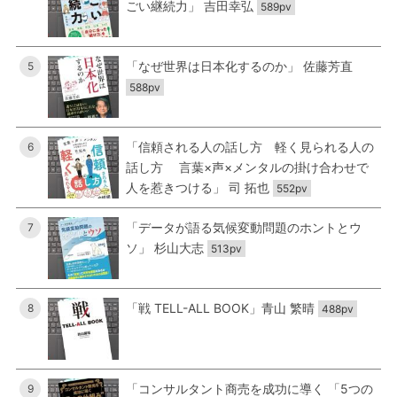
ごい継続力」 吉田幸弘
589pv
「なぜ世界は日本化するのか」 佐藤芳直
5
588pv
「信頼される人の話し方 軽く見られる人の
6
話し方 言葉×声×メンタルの掛け合わせで
人を惹きつける」 司 拓也
552pv
「データが語る気候変動問題のホントとウ
7
ソ」 杉山大志
513pv
「戦 TELL-ALL BOOK」青山 繁晴
8
488pv
「コンサルタント商売を成功に導く 「5つの
9