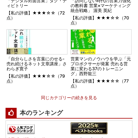
「デジタル対面営業」ダグ・デ
「訪問しない時代の営業力強化
ィビトリー
の教科書 営業×マーケティング
統合戦略」 渥美 英紀
【私の評価】★★★☆☆（72
点）
【私の評価】★★★☆☆（70
点）
「自分らしさを言葉にのせる-
営業マンのノウハウを学ぶ「元
売れ続けるネット文章講座」さ
プロボクサーが発案 売れる営
わらぎ寛子
業に変わる37のトレーニン
グ」西野龍三
【私の評価】★★★☆☆（79
点）
【私の評価】★★★☆☆（77
点）
同じカテゴリーの続きを見る
本のランキング