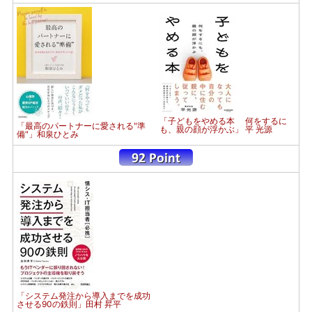
「子どもをやめる本 何をするに
「最高のパートナーに愛される"準
も、親の顔が浮かぶ」 平 光源
備"」和泉ひとみ
「システム発注から導入までを成功
させる90の鉄則」田村 昇平