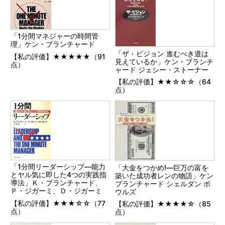
「1分間マネジャーの時間管
理」ケン・ブランチャード
「ザ・ビジョン 進むべき道は
【私の評価】★★★★★（91
見えているか」ケン・ブランチ
点）
ャード ジェシー・ストーナー
【私の評価】★★☆☆☆（64
点）
「1分間リーダーシップ―能力
「大金をつかめ!―巨万の富を
とヤル気に即した4つの実践指
築いた成功者レンの物語」ケン
導法」Ｋ・ブランチャード、
ブランチャード シェルダン ボ
Ｐ・ジガーミ、Ｄ・ジガーミ
ウルズ
【私の評価】★★★☆☆（77
【私の評価】★★★★☆（85
点）
点）