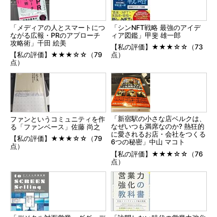
「メディアの人とスマートにつ
「シンNFT戦略 最強のアイデ
ながる広報・PRのアプローチ
ィア図鑑」甲斐 雄一郎
攻略術」千田 絵美
【私の評価】★★★☆☆（73
【私の評価】★★★☆☆（79
点）
点）
「新宿駅の小さな店ベルクは、
ファンというコミュニティを作
なぜいつも満席なのか? 熱狂的
る「ファンベース」佐藤 尚之
に愛されるお店・会社をつくる
【私の評価】★★★☆☆（79
6つの秘密」中山 マコト
点）
【私の評価】★★★☆☆（76
点）