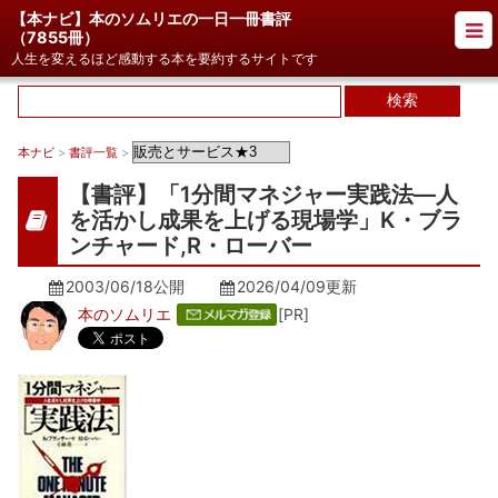
【本ナビ】本のソムリエの一日一冊書評
（
7855冊
）
人生を変えるほど感動する本を要約するサイトです
本ナビ
>
書評一覧
>
【書評】「1分間マネジャー実践法―人
を活かし成果を上げる現場学」K・ブラ
ンチャード,R・ローバー
2003/06/18公開
2026/04/09
更新
本のソムリエ
[PR]