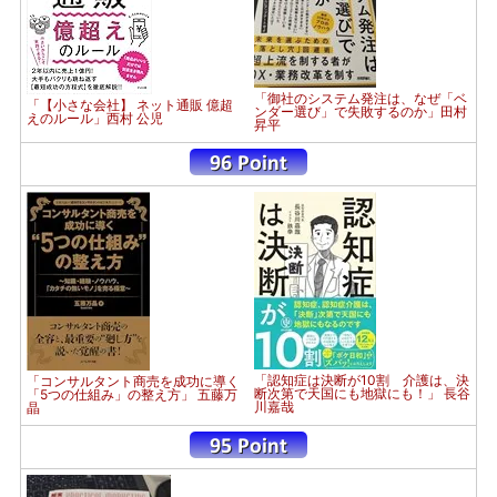
「御社のシステム発注は、なぜ「ベ
「【小さな会社】 ネット通販 億超
ンダー選び」で失敗するのか」田村
えのルール」西村 公児
昇平
「認知症は決断が10割 介護は、決
「コンサルタント商売を成功に導く
断次第で天国にも地獄にも！」 長谷
「5つの仕組み」の整え方」 五藤万
川嘉哉
晶