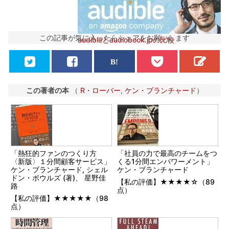
この記事が気に入ったらシェアをお願いします
audibleとaudiobook.jpの比較
この著者の本
（
R・ローバー
,
ケン・ブランチャード
）
「熱狂的ファンのつくり方
「社員の力で最高のチームをつ
〈新版〉１分間顧客サービス」
くる1分間エンパワーメント」
ケン・ブランチャード, シェル
ケン・ブランチャード
ドン・ボウルズ (著)、 星野佳
【私の評価】★★★★☆（89
路
点）
【私の評価】★★★★★（98
点）