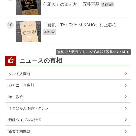
仕組み」の整え方」 五藤万晶
487pv
「夏帆―The Tale of KAHO」村上春樹
10
481pv
無料で人気ランキング GA4対応 Ranklet4
ニュースの真相
クルド人問題
ジャニー喜多川
統一教会
子宮頸がん予防ワクチン
新疆ウイグル自治区
森友学園問題