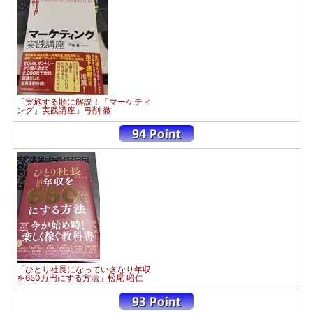
「実施する順に解説！「マーケティ
ング」実践講座」弓削 徹
「ひとり社長になっていきなり年収
を650万円にする方法」松尾 昭仁