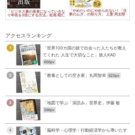
「やめたいのにやめられない！「仕
「ビジネス書の著者になっていきな
事のムダ」の削り方」 上妻 周太郎
り年収を3倍にする方法」松尾 昭仁
アクセスランキング
「世界100カ国の旅で出会った人たちが教え
1
てくれた 人生で大切なこと」旅人KAD
656pv
「教養としての空き家」丸岡智幸
2
623pv
「地図で学ぶ「深読み」世界史」伊藤 敏
3
596pv
「脳科学・心理学・行動経済学から導いたす
4