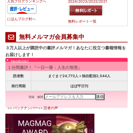
/
/
/
人気ブログランキングへ
2024
2023
2022
2021
にほんブログ村へ
無料レポート一覧
無料メルマガ会員募集中
３万人以上が購読中の書評メルマガ！あなたに役立つ書籍情報を
お届けします！
【独自配信版】
１分間書評！『一日一冊：人生の智恵』
読者数
まぐまぐ24,773人＋独自配信2,544人
発行周期
ほぼ平日刊
登録
解除
>>
バックナンバー
>>
読者の声