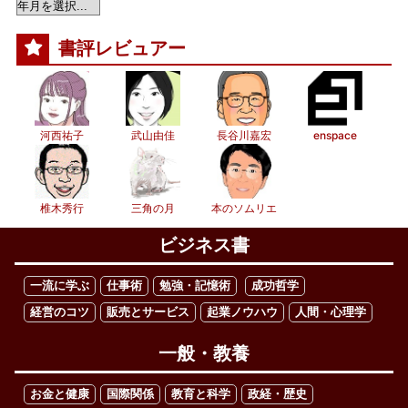
書評レビュアー
河西祐子
武山由佳
長谷川嘉宏
enspace
椎木秀行
三角の月
本のソムリエ
ビジネス書
一流に学ぶ
仕事術
勉強・記憶術
成功哲学
経営のコツ
販売とサービス
起業ノウハウ
人間・心理学
一般・教養
お金と健康
国際関係
教育と科学
政経・歴史