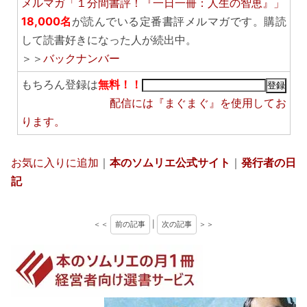
メルマガ「１分間書評！『一日一冊：人生の智恵』」
18,000名
が読んでいる定番書評メルマガです。購読
して読書好きになった人が続出中。
＞＞
バックナンバー
もちろん登録は
無料！！
配信には
『まぐまぐ』
を使用してお
ります。
お気に入りに追加
｜
本のソムリエ公式サイト
｜
発行者の日
記
＜＜
前の記事
|
次の記事
＞＞