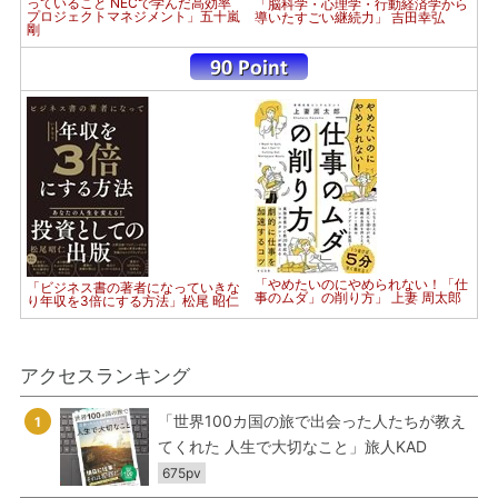
っていること NECで学んだ高効率
「脳科学・心理学・行動経済学から
プロジェクトマネジメント」五十嵐
導いたすごい継続力」 吉田幸弘
剛
「やめたいのにやめられない！「仕
「ビジネス書の著者になっていきな
事のムダ」の削り方」 上妻 周太郎
り年収を3倍にする方法」松尾 昭仁
アクセスランキング
「世界100カ国の旅で出会った人たちが教え
1
てくれた 人生で大切なこと」旅人KAD
675pv