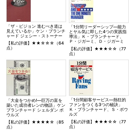
「ザ・ビジョン 進むべき道は
「1分間リーダーシップ―能力
見えているか」ケン・ブランチ
とヤル気に即した4つの実践指
ャード ジェシー・ストーナー
導法」Ｋ・ブランチャード、
Ｐ・ジガーミ、Ｄ・ジガーミ
【私の評価】★★☆☆☆（64
点）
【私の評価】★★★☆☆（77
点）
「1分間顧客サービス―熱狂的
「大金をつかめ!―巨万の富を
ファンをつくる3つの秘訣」
築いた成功者レンの物語」ケン
Ｋ・ブランチャード、Ｓ・ボウ
ブランチャード シェルダン ボ
ルズ
ウルズ
【私の評価】★★★☆☆（77
【私の評価】★★★★☆（85
点）
点）