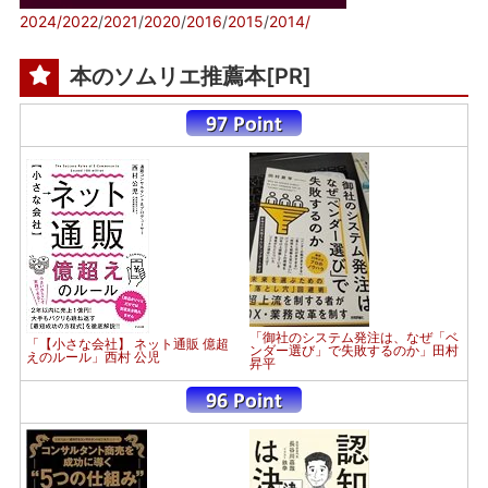
2024/
2022
/
2021
/
2020
/
2016
/
2015
/
2014/
本のソムリエ推薦本[PR]
「御社のシステム発注は、なぜ「ベ
「【小さな会社】 ネット通販 億超
ンダー選び」で失敗するのか」田村
えのルール」西村 公児
昇平