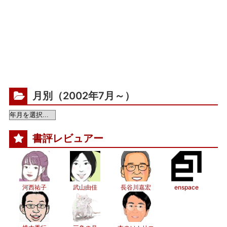
月別（2002年7月～）
書評レビュアー
河西祐子
武山由佳
長谷川嘉宏
enspace