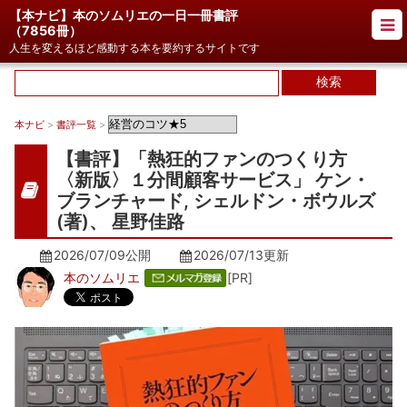
【本ナビ】本のソムリエの一日一冊書評
（
7856冊
）
人生を変えるほど感動する本を要約するサイトです
本ナビ
>
書評一覧
>
【書評】「熱狂的ファンのつくり方
〈新版〉１分間顧客サービス」 ケン・
ブランチャード, シェルドン・ボウルズ
(著)、 星野佳路
2026/07/09公開
2026/07/13
更新
本のソムリエ
[PR]