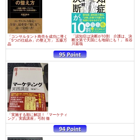
「認知症は決断が10割 介護は、決
「コンサルタント商売を成功に導く
断次第で天国にも地獄にも！」 長谷
「5つの仕組み」の整え方」 五藤万
川嘉哉
晶
「実施する順に解説！「マーケティ
ング」実践講座」弓削 徹