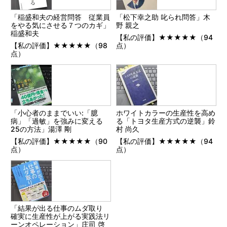
「稲盛和夫の経営問答 従業員
「松下幸之助 叱られ問答」木
をやる気にさせる７つのカギ」
野 親之
稲盛和夫
【私の評価】★★★★★（94
【私の評価】★★★★★（98
点）
点）
「小心者のままでいい:「臆
ホワイトカラーの生産性を高め
病」「過敏」を強みに変える
る「トヨタ生産方式の逆襲」鈴
25の方法」湯澤 剛
村 尚久
【私の評価】★★★★★（90
【私の評価】★★★★★（94
点）
点）
「結果が出る仕事のムダ取り
確実に生産性が上がる実践法リ
ーンオペレーション」庄司 啓