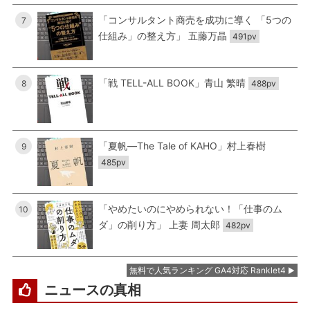
「コンサルタント商売を成功に導く 「5つの
7
仕組み」の整え方」 五藤万晶
491pv
「戦 TELL-ALL BOOK」青山 繁晴
8
488pv
「夏帆―The Tale of KAHO」村上春樹
9
485pv
「やめたいのにやめられない！「仕事のム
10
ダ」の削り方」 上妻 周太郎
482pv
無料で人気ランキング GA4対応 Ranklet4
ニュースの真相