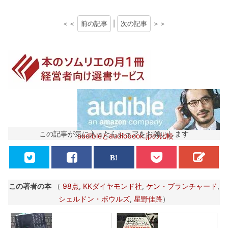
＜＜
前の記事
|
次の記事
＞＞
この記事が気に入ったらシェアをお願いします
audibleとaudiobook.jpの比較
この著者の本
（
98点
,
KKダイヤモンド社
,
ケン・ブランチャード
,
シェルドン・ボウルズ
,
星野佳路
）