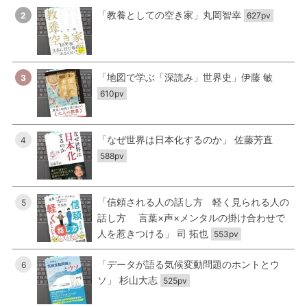
「教養としての空き家」丸岡智幸
2
627pv
「地図で学ぶ「深読み」世界史」伊藤 敏
3
610pv
「なぜ世界は日本化するのか」 佐藤芳直
4
588pv
「信頼される人の話し方 軽く見られる人の
5
話し方 言葉×声×メンタルの掛け合わせで
人を惹きつける」 司 拓也
553pv
「データが語る気候変動問題のホントとウ
6
ソ」 杉山大志
525pv