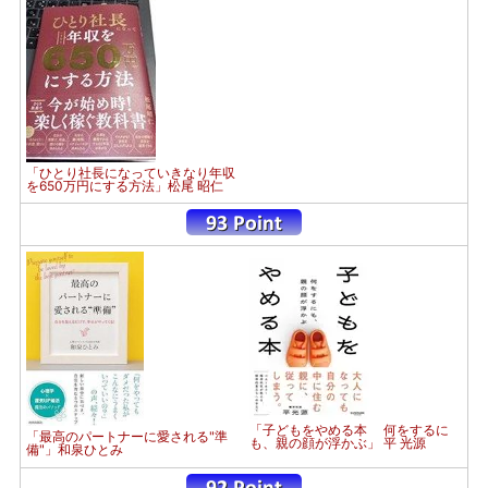
「ひとり社長になっていきなり年収
を650万円にする方法」松尾 昭仁
「子どもをやめる本 何をするに
「最高のパートナーに愛される"準
も、親の顔が浮かぶ」 平 光源
備"」和泉ひとみ