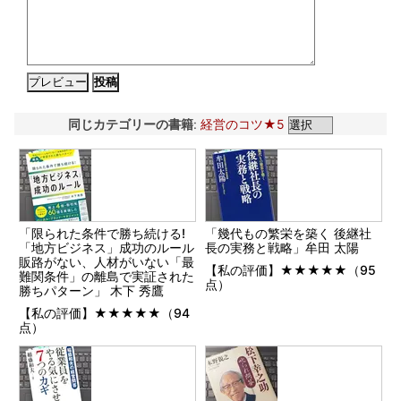
同じカテゴリーの書籍
:
経営のコツ★5
「限られた条件で勝ち続ける!
「幾代もの繁栄を築く 後継社
「地方ビジネス」成功のルール
長の実務と戦略」牟田 太陽
販路がない、人材がいない「最
【私の評価】★★★★★（95
難関条件」の離島で実証された
点）
勝ちパターン」 木下 秀鷹
【私の評価】★★★★★（94
点）