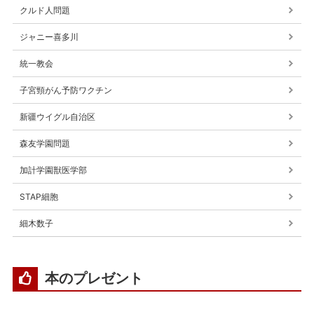
クルド人問題
ジャニー喜多川
統一教会
子宮頸がん予防ワクチン
新疆ウイグル自治区
森友学園問題
加計学園獣医学部
STAP細胞
細木数子
本のプレゼント