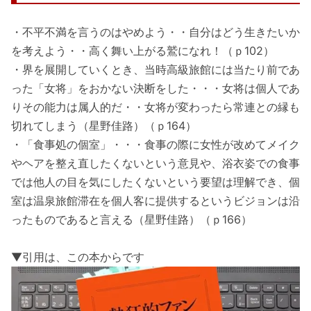
・不平不満を言うのはやめよう・・自分はどう生きたいか
を考えよう・・高く舞い上がる鷲になれ！（ｐ102）
・界を展開していくとき、当時高級旅館には当たり前であ
った「女将」をおかない決断をした・・・女将は個人であ
りその能力は属人的だ・・女将が変わったら常連との縁も
切れてしまう（星野佳路）（ｐ164）
・「食事処の個室」・・・食事の際に女性が改めてメイク
やヘアを整え直したくないという意見や、浴衣姿での食事
では他人の目を気にしたくないという要望は理解でき、個
室は温泉旅館滞在を個人客に提供するというビジョンは沿
ったものであると言える（星野佳路）（ｐ166）
▼引用は、この本からです