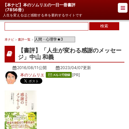
【本ナビ】本のソムリエの一日一冊書評
（
7856冊
）
人生を変えるほど感動する本を要約するサイトです
本ナビ
>
書評一覧
>
【書評】「人生が変わる感謝のメッセー
ジ」中山 和義
2016/08/11公開
2023/04/07
更新
本のソムリエ
[PR]