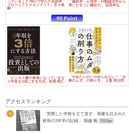
っていること NECで学んだ高効率
「脳科学・心理学・行動経済学から
プロジェクトマネジメント」五十嵐
導いたすごい継続力」 吉田幸弘
剛
「やめたいのにやめられない！「仕
「ビジネス書の著者になっていきな
事のムダ」の削り方」 上妻 周太郎
り年収を3倍にする方法」松尾 昭仁
アクセスランキング
「荒廃した学校を立て直す 再建を託された
1
校長の2年半の記録」 堀越 勉
1202pv