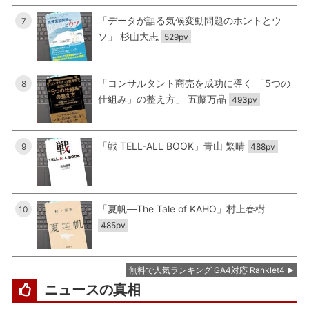
「データが語る気候変動問題のホントとウ
7
ソ」 杉山大志
529pv
「コンサルタント商売を成功に導く 「5つの
8
仕組み」の整え方」 五藤万晶
493pv
「戦 TELL-ALL BOOK」青山 繁晴
9
488pv
「夏帆―The Tale of KAHO」村上春樹
10
485pv
無料で人気ランキング GA4対応 Ranklet4
ニュースの真相