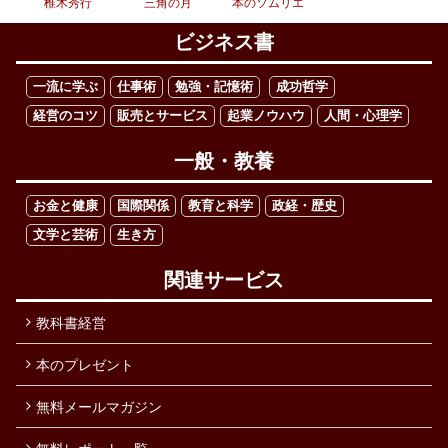
椎木秀行
三角の月
本のソムリエ
ビジネス書
一流に学ぶ
仕事術
勉強・記憶術
成功哲学
経営のコツ
販売とサービス
起業ノウハウ
人間・心理学
一般・教養
お金と健康
国際関係
教育と科学
政経・歴史
文学と芸術
生き方
関連サービス
教科書経営
本のプレゼント
無料メールマガジン