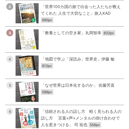
「世界100カ国の旅で出会った人たちが教え
2
てくれた 人生で大切なこと」旅人KAD
695pv
「教養としての空き家」丸岡智幸
3
632pv
「地図で学ぶ「深読み」世界史」伊藤 敏
4
612pv
「なぜ世界は日本化するのか」 佐藤芳直
5
588pv
「信頼される人の話し方 軽く見られる人の
6
話し方 言葉×声×メンタルの掛け合わせで
人を惹きつける」 司 拓也
556pv