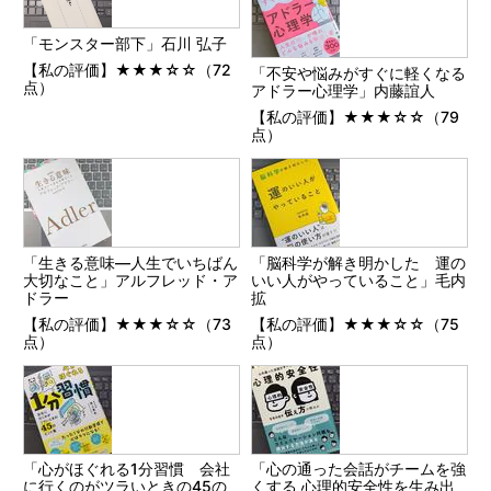
「モンスター部下」石川 弘子
【私の評価】★★★☆☆（72
「不安や悩みがすぐに軽くなる
点）
アドラー心理学」内藤誼人
【私の評価】★★★☆☆（79
点）
「生きる意味―人生でいちばん
「脳科学が解き明かした 運の
大切なこと」アルフレッド・ア
いい人がやっていること」毛内
ドラー
拡
【私の評価】★★★☆☆（73
【私の評価】★★★☆☆（75
点）
点）
「心がほぐれる1分習慣 会社
「心の通った会話がチームを強
に行くのがツラいときの45の
くする 心理的安全性を生み出