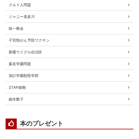
クルド人問題
ジャニー喜多川
統一教会
子宮頸がん予防ワクチン
新疆ウイグル自治区
森友学園問題
加計学園獣医学部
STAP細胞
細木数子
本のプレゼント