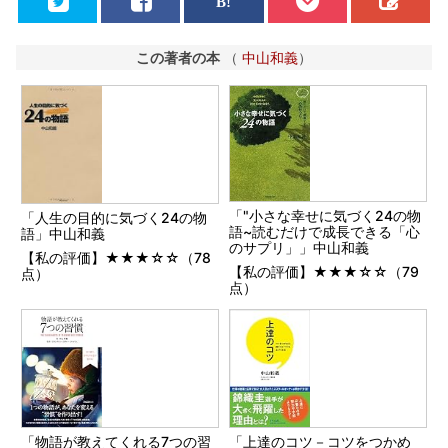
この著者の本
（
中山和義
）
「"小さな幸せに気づく24の物
「人生の目的に気づく24の物
語~読むだけで成長できる「心
語」中山和義
のサプリ」」中山和義
【私の評価】★★★☆☆（78
【私の評価】★★★☆☆（79
点）
点）
「物語が教えてくれる7つの習
「上達のコツ－コツをつかめ