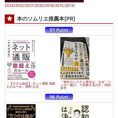
2024/
2022
/
2021
/
2020
/
2016
/
2015
/
2014/
本のソムリエ推薦本[PR]
「御社のシステム発注は、なぜ「ベ
「【小さな会社】 ネット通販 億超
ンダー選び」で失敗するのか」田村
えのルール」西村 公児
昇平