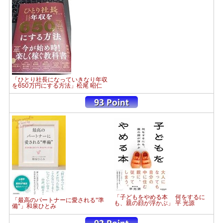
「ひとり社長になっていきなり年収
を650万円にする方法」松尾 昭仁
「子どもをやめる本 何をするに
「最高のパートナーに愛される"準
も、親の顔が浮かぶ」 平 光源
備"」和泉ひとみ