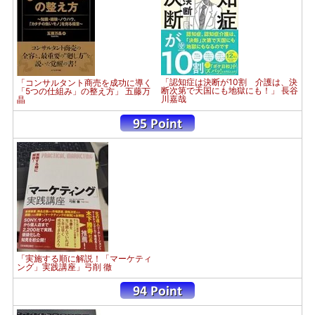
「認知症は決断が10割 介護は、決
「コンサルタント商売を成功に導く
断次第で天国にも地獄にも！」 長谷
「5つの仕組み」の整え方」 五藤万
川嘉哉
晶
「実施する順に解説！「マーケティ
ング」実践講座」弓削 徹