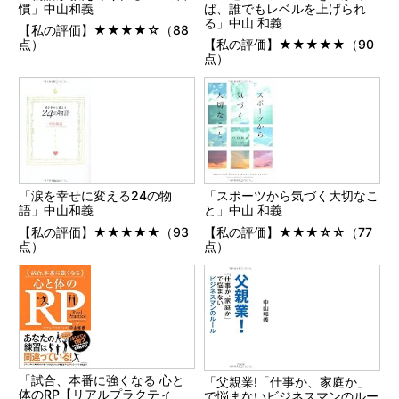
慣」中山和義
ば、誰でもレベルを上げられ
る」中山 和義
【私の評価】★★★★☆（88
点）
【私の評価】★★★★★（90
点）
「涙を幸せに変える24の物
「スポーツから気づく大切なこ
語」中山和義
と」中山 和義
【私の評価】★★★★★（93
【私の評価】★★★☆☆（77
点）
点）
「試合、本番に強くなる 心と
「父親業!「仕事か、家庭か」
体のRP【リアルプラクティ
で悩まないビジネスマンのルー