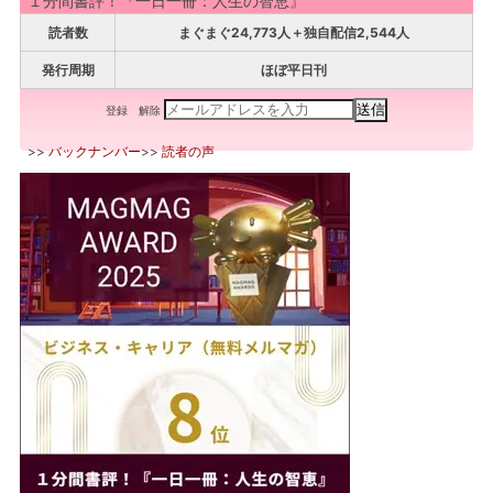
１分間書評！『一日一冊：人生の智恵』
読者数
まぐまぐ24,773人＋独自配信2,544人
発行周期
ほぼ平日刊
登録
解除
>>
バックナンバー
>>
読者の声