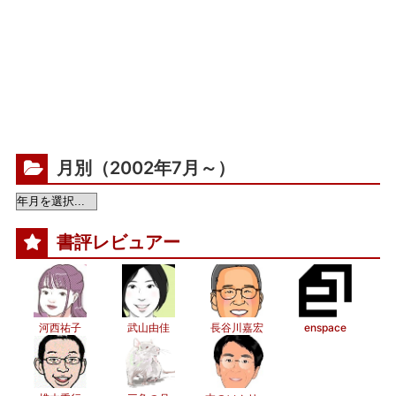
月別（2002年7月～）
書評レビュアー
河西祐子
武山由佳
長谷川嘉宏
enspace