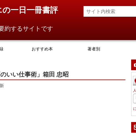
エの一日一冊書評
要約するサイトです
録
おすすめ本
著者別
のいい仕事術」箱田 忠昭
新