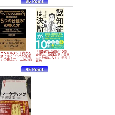
「認知症は決断が10割
「コンサルタント商売を
介護は、決断次第で天国
成功に導く 「5つの仕組
にも地獄にも！」 長谷川
み」の整え方」 五藤万晶
嘉哉