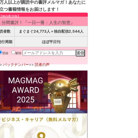
万人以上が購読中の書評メルマガ！あなたに
立つ書籍情報をお届けします！
【独自配信版】
１分間書評！『一日一冊：人生の智恵』
読者数
まぐまぐ24,773人＋独自配信2,544人
発行周期
ほぼ平日刊
登録
解除
>>
バックナンバー
>>
読者の声