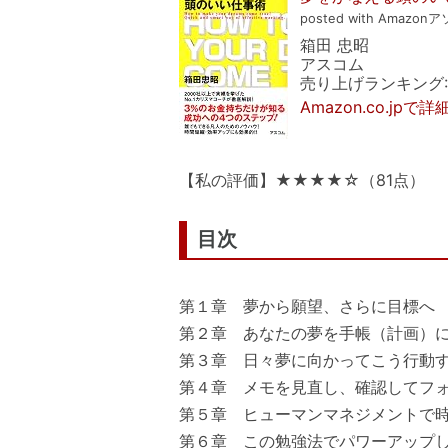
posted with Amazonア
箱田 忠昭
アスコム
売り上げランキング: 1
Amazon.co.jpで
【私の評価】★★★★☆（81点）
目次
第１章 夢から願望、さらに目標へ
第２章 あなたの夢を手帳（計画）
第３章 日々夢に向かってこう行動
第４章 メモを見直し、確認してフ
第５章 ヒューマンマネジメントで
第６章 この勉強法でパワーアップ