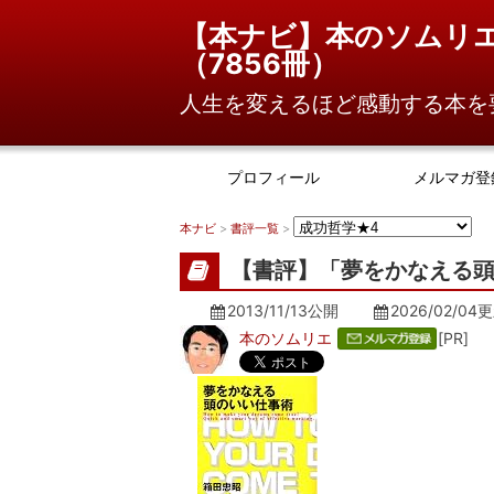
【本ナビ】本のソムリ
（
7856冊
）
人生を変えるほど感動する本を
プロフィール
メルマガ登
本ナビ
>
書評一覧
>
【書評】「夢をかなえる頭
2013/11/13公開
2026/02/04
更
本のソムリエ
[PR]