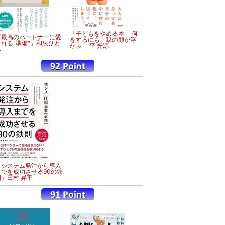
「子どもをやめる本 何
「最高のパートナーに愛
をするにも、親の顔が浮
される"準備"」和泉ひと
かぶ」 平 光源
み
「システム発注から導入
までを成功させる90の鉄
則」田村 昇平