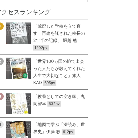
アクセスランキング
「荒廃した学校を立て直
1
す 再建を託された校長の
2年半の記録」 堀越 勉
1202pv
「世界100カ国の旅で出会
2
った人たちが教えてくれた
人生で大切なこと」旅人
KAD
695pv
「教養としての空き家」丸
3
岡智幸
632pv
「地図で学ぶ「深読み」世
4
界史」伊藤 敏
612pv