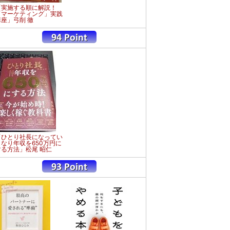
「実施する順に解説！
「マーケティング」実践
講座」弓削 徹
「ひとり社長になってい
きなり年収を650万円に
する方法」松尾 昭仁