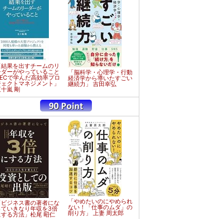
「結果を出すチームのリ
ーダーがやっていること
「脳科学・心理学・行動
NECで学んだ高効率プロ
経済学から導いたすごい
ジェクトマネジメント」
継続力」 吉田幸弘
五十嵐 剛
「やめたいのにやめられ
「ビジネス書の著者にな
ない！「仕事のムダ」の
っていきなり年収を3倍
削り方」 上妻 周太郎
にする方法」松尾 昭仁