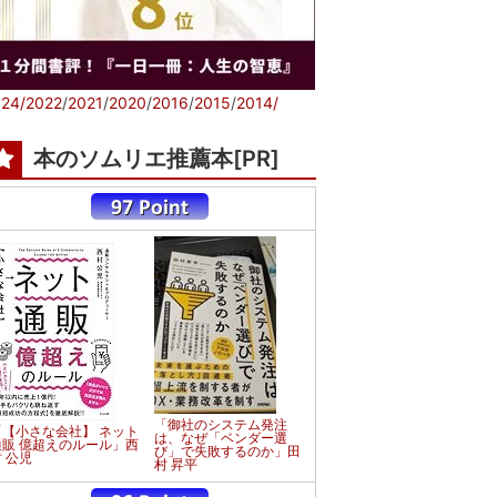
24/
2022
/
2021
/
2020
/
2016
/
2015
/
2014/
本のソムリエ推薦本[PR]
「御社のシステム発注
「【小さな会社】 ネット
は、なぜ「ベンダー選
通販 億超えのルール」西
び」で失敗するのか」田
 公児
村 昇平