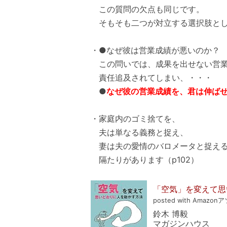
この質問の欠点も同じです。
そもそも二つが対立する選択肢とし
・●なぜ彼は営業成績が悪いのか？
この問いでは、成果を出せない営業
責任追及されてしまい、・・・
●
なぜ彼の営業成績を、君は伸ば
・家庭内のゴミ捨てを、
夫は単なる義務と捉え、
妻は夫の愛情のバロメータと捉え
隔たりがあります（p102）
「空気」を変えて思
posted with Amazonア
鈴木 博毅
マガジンハウス