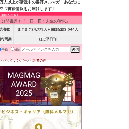
万人以上が購読中の書評メルマガ！あなたに
立つ書籍情報をお届けします！
【独自配信版】
１分間書評！『一日一冊：人生の智恵』
読者数
まぐまぐ24,773人＋独自配信2,544人
発行周期
ほぼ平日刊
登録
解除
>>
バックナンバー
>>
読者の声