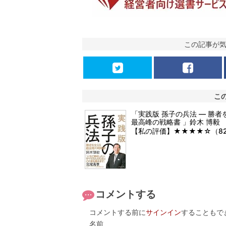
この記事が
こ
「実践版 孫子の兵法 ― 勝者
最高峰の戦略書 」鈴木 博毅
【私の評価】★★★★☆（8
コメントする
コメントする前に
サインイン
することもで
名前