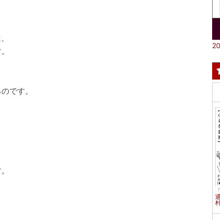
は、
20
す。
のです。
。
す。
村