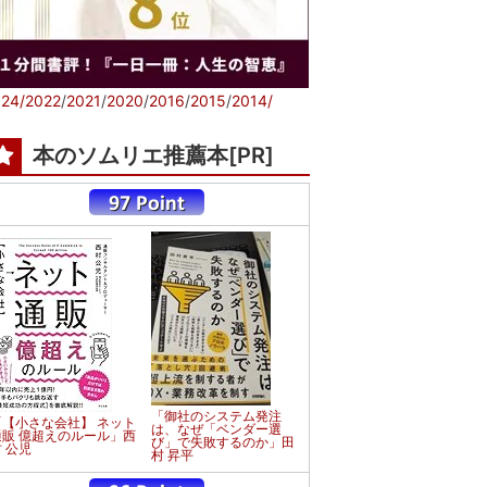
24/
2022
/
2021
/
2020
/
2016
/
2015
/
2014/
本のソムリエ推薦本[PR]
「御社のシステム発注
「【小さな会社】 ネット
は、なぜ「ベンダー選
通販 億超えのルール」西
び」で失敗するのか」田
 公児
村 昇平