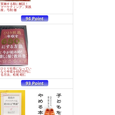
「実施する順に解説！
「マーケティング」実践
講座」弓削 徹
「ひとり社長になってい
きなり年収を650万円に
する方法」松尾 昭仁