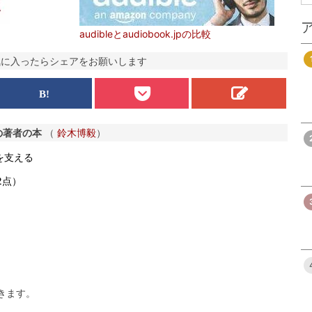
audibleとaudiobook.jpの比較
気に入ったらシェアをお願いします
の著者の本
（
鈴木博毅
）
を支える
2点）
きます。