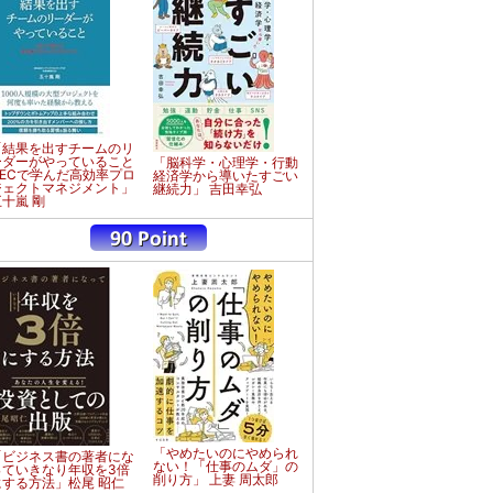
「結果を出すチームのリ
ーダーがやっていること
「脳科学・心理学・行動
NECで学んだ高効率プロ
経済学から導いたすごい
ジェクトマネジメント」
継続力」 吉田幸弘
五十嵐 剛
「やめたいのにやめられ
「ビジネス書の著者にな
ない！「仕事のムダ」の
っていきなり年収を3倍
削り方」 上妻 周太郎
にする方法」松尾 昭仁