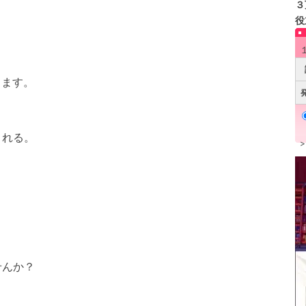
３
役
ります。
される。
、
せんか？