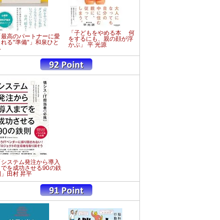
「子どもをやめる本 何
「最高のパートナーに愛
をするにも、親の顔が浮
される"準備"」和泉ひと
かぶ」 平 光源
み
「システム発注から導入
までを成功させる90の鉄
則」田村 昇平