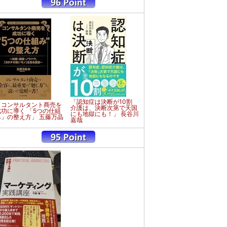
「認知症は決断が10割
「コンサルタント商売を
介護は、決断次第で天国
成功に導く 「5つの仕組
にも地獄にも！」 長谷川
み」の整え方」 五藤万晶
嘉哉