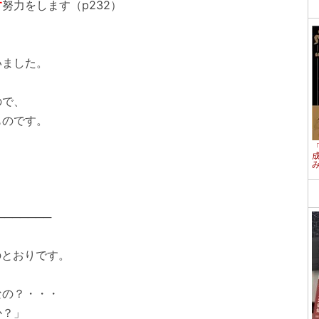
す
努力をします（p232）
ました。
ので、
のです。
。
───────
のとおりです。
なの？・・・
か？」