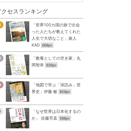
アクセスランキング
「世界100カ国の旅で出会
1
った人たちが教えてくれた
人生で大切なこと」旅人
KAD
668pv
「教養としての空き家」丸
2
岡智幸
626pv
「地図で学ぶ「深読み」世
3
界史」伊藤 敏
608pv
「なぜ世界は日本化するの
4
か」 佐藤芳直
588pv