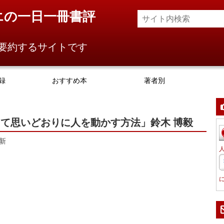
エの一日一冊書評
要約するサイトです
録
おすすめ本
著者別
て思いどおりに人を動かす方法」鈴木 博毅
新