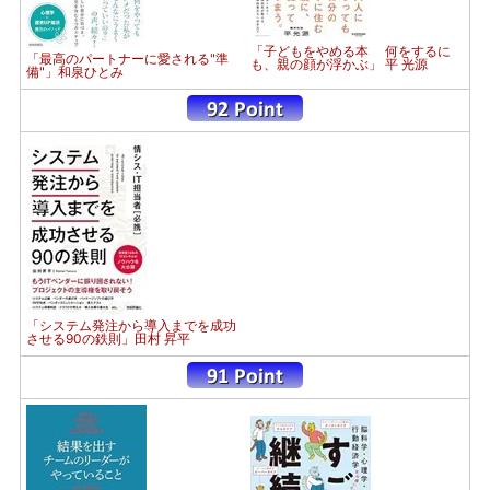
「子どもをやめる本 何をするに
「最高のパートナーに愛される"準
も、親の顔が浮かぶ」 平 光源
備"」和泉ひとみ
「システム発注から導入までを成功
させる90の鉄則」田村 昇平