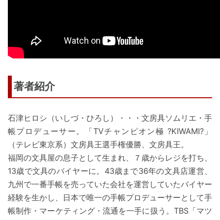
著者紹介
石津ヒロシ（いしづ・ひろし）・・・文房具ソムリエ・手
帳プロデューサー。「TVチャンピオン極 ?KIWAMI?」
（テレビ東京系）文房具王選手権優勝、文房具王。
福岡の文具屋の息子として生まれ、７歳からレジを打ち、
13歳で文具のバイヤーに。43歳まで36年の文具店運営、
九州で一番手帳を売っていた会社を運営していたバイヤー
経験を生かし、日本で唯一の手帳プロデューサーとして手
帳制作・マーケティング・流通を一手に扱う。TBS「マツ