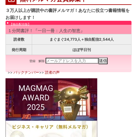
３万人以上が購読中の書評メルマガ！あなたに役立つ書籍情報を
お届けします！
【独自配信版】
１分間書評！『一日一冊：人生の智恵』
読者数
まぐまぐ24,773人＋独自配信2,544人
発行周期
ほぼ平日刊
登録
解除
>>
バックナンバー
>>
読者の声