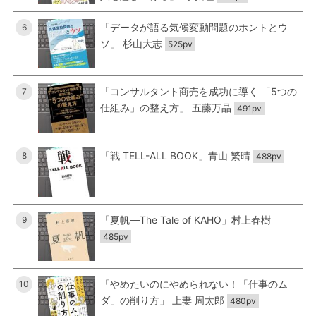
「データが語る気候変動問題のホントとウ
6
ソ」 杉山大志
525pv
「コンサルタント商売を成功に導く 「5つの
7
仕組み」の整え方」 五藤万晶
491pv
「戦 TELL-ALL BOOK」青山 繁晴
8
488pv
「夏帆―The Tale of KAHO」村上春樹
9
485pv
「やめたいのにやめられない！「仕事のム
10
ダ」の削り方」 上妻 周太郎
480pv