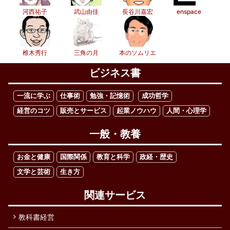
河西祐子
武山由佳
長谷川嘉宏
enspace
椎木秀行
三角の月
本のソムリエ
ビジネス書
一流に学ぶ
仕事術
勉強・記憶術
成功哲学
経営のコツ
販売とサービス
起業ノウハウ
人間・心理学
一般・教養
お金と健康
国際関係
教育と科学
政経・歴史
文学と芸術
生き方
関連サービス
教科書経営