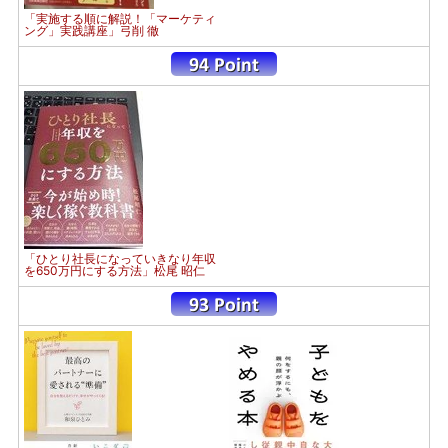
「実施する順に解説！「マーケティ
ング」実践講座」弓削 徹
「ひとり社長になっていきなり年収
を650万円にする方法」松尾 昭仁