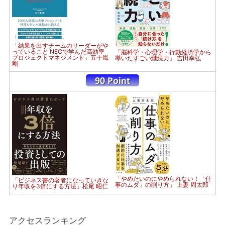
「結果を出すチームのリーダーがや
っていること NECで学んだ高効率
「脳科学・心理学・行動経済学から
プロジェクトマネジメント」五十嵐
導いたすごい継続力」 吉田幸弘
剛
「やめたいのにやめられない！「仕
「ビジネス書の著者になっていきな
事のムダ」の削り方」 上妻 周太郎
り年収を3倍にする方法」松尾 昭仁
アクセスランキング