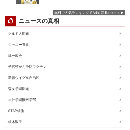
無料で人気ランキング GA4対応 Ranklet4
ニュースの真相
クルド人問題
ジャニー喜多川
統一教会
子宮頸がん予防ワクチン
新疆ウイグル自治区
森友学園問題
加計学園獣医学部
STAP細胞
細木数子