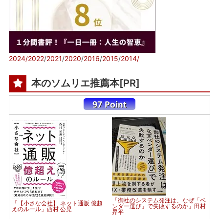
2024/
2022
/
2021
/
2020
/
2016
/
2015
/
2014/
本のソムリエ推薦本[PR]
「御社のシステム発注は、なぜ「ベ
「【小さな会社】 ネット通販 億超
ンダー選び」で失敗するのか」田村
えのルール」西村 公児
昇平