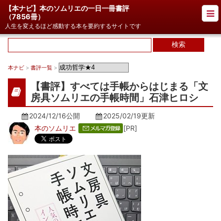
【本ナビ】本のソムリエの一日一冊書評
（
7856冊
）
人生を変えるほど感動する本を要約するサイトです
本ナビ
>
書評一覧
>
【書評】すべては手帳からはじまる「文
房具ソムリエの手帳時間」石津ヒロシ
2024/12/16公開
2025/02/19
更新
本のソムリエ
[PR]