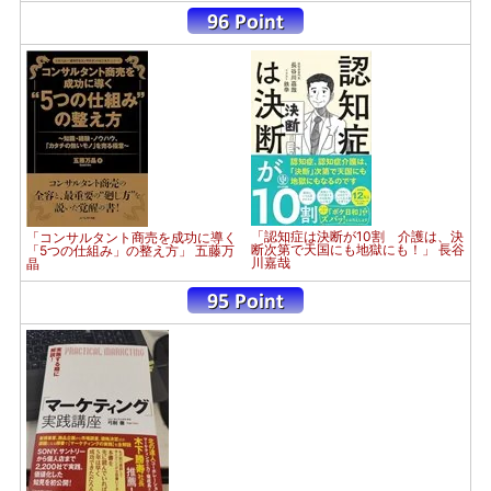
「認知症は決断が10割 介護は、決
「コンサルタント商売を成功に導く
断次第で天国にも地獄にも！」 長谷
「5つの仕組み」の整え方」 五藤万
川嘉哉
晶