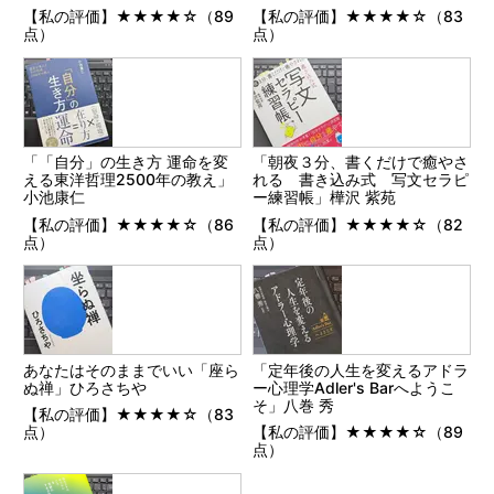
【私の評価】★★★★☆（89
【私の評価】★★★★☆（83
点）
点）
「「自分」の生き方 運命を変
「朝夜３分、書くだけで癒やさ
える東洋哲理2500年の教え」
れる 書き込み式 写文セラピ
小池康仁
ー練習帳」樺沢 紫苑
【私の評価】★★★★☆（86
【私の評価】★★★★☆（82
点）
点）
あなたはそのままでいい「座ら
「定年後の人生を変えるアドラ
ぬ禅」ひろさちや
ー心理学Adler's Barへようこ
そ」八巻 秀
【私の評価】★★★★☆（83
点）
【私の評価】★★★★☆（89
点）