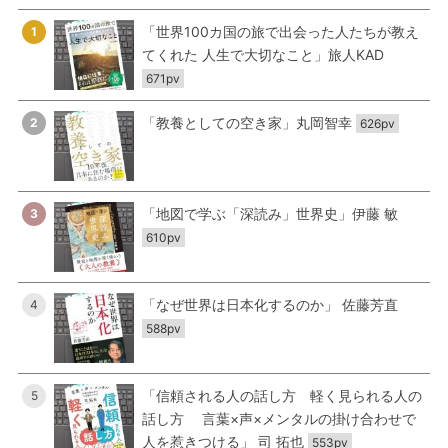
「世界100カ国の旅で出会った人たちが教え
1
てくれた 人生で大切なこと」旅人KAD
671pv
「教養としての空き家」丸岡智幸
2
626pv
「地図で学ぶ「深読み」世界史」伊藤 敏
3
610pv
「なぜ世界は日本化するのか」 佐藤芳直
4
588pv
「信頼される人の話し方 軽く見られる人の
5
話し方 言葉×声×メンタルの掛け合わせで
人を惹きつける」 司 拓也
553pv