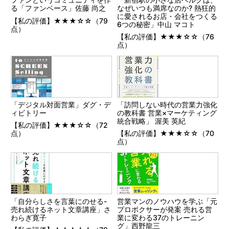
なぜいつも満席なのか? 熱狂的
る「ファンベース」佐藤 尚之
に愛されるお店・会社をつくる
【私の評価】★★★☆☆（79
6つの秘密」中山 マコト
点）
【私の評価】★★★☆☆（76
点）
「デジタル対面営業」ダグ・デ
「訪問しない時代の営業力強化
ィビトリー
の教科書 営業×マーケティング
統合戦略」 渥美 英紀
【私の評価】★★★☆☆（72
点）
【私の評価】★★★☆☆（70
点）
「自分らしさを言葉にのせる-
営業マンのノウハウを学ぶ「元
売れ続けるネット文章講座」さ
プロボクサーが発案 売れる営
わらぎ寛子
業に変わる37のトレーニン
グ」西野龍三