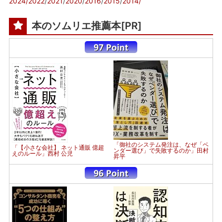
2024/
2022
/
2021
/
2020
/
2016
/
2015
/
2014/
本のソムリエ推薦本[PR]
「御社のシステム発注は、なぜ「ベ
「【小さな会社】 ネット通販 億超
ンダー選び」で失敗するのか」田村
えのルール」西村 公児
昇平