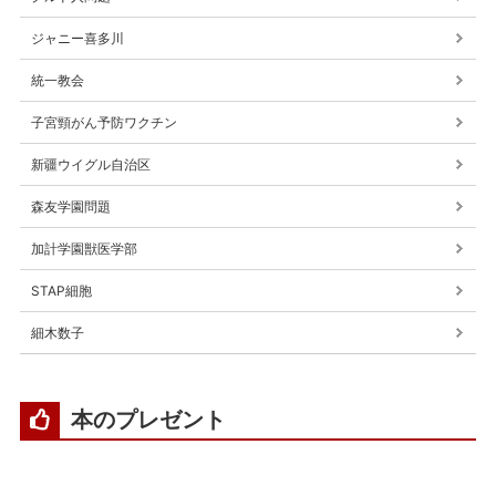
ジャニー喜多川
統一教会
子宮頸がん予防ワクチン
新疆ウイグル自治区
森友学園問題
加計学園獣医学部
STAP細胞
細木数子
本のプレゼント