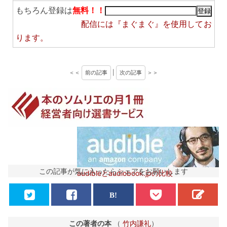
もちろん登録は
無料！！
配信には
『まぐまぐ』
を使用してお
ります。
＜＜
前の記事
|
次の記事
＞＞
この記事が気に入ったらシェアをお願いします
audibleとaudiobook.jpの比較
この著者の本
（
竹内謙礼
）