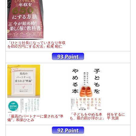
「ひとり社長になっていきなり年収
を650万円にする方法」松尾 昭仁
「子どもをやめる本 何をするに
「最高のパートナーに愛される"準
も、親の顔が浮かぶ」 平 光源
備"」和泉ひとみ