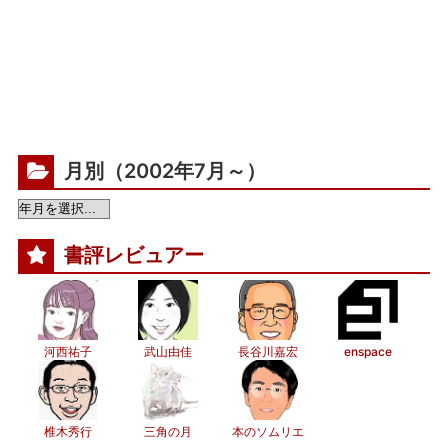
月別（2002年7月～）
書評レビュアー
河西祐子
武山由佳
長谷川嘉宏
enspace
椎木秀行
三角の月
本のソムリエ