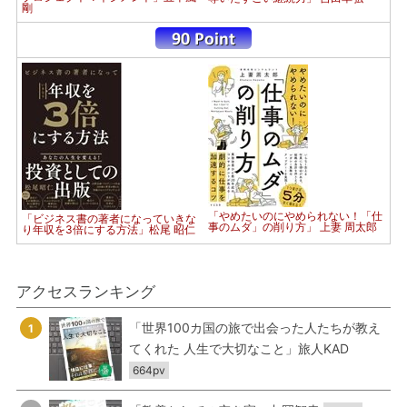
剛
「やめたいのにやめられない！「仕
「ビジネス書の著者になっていきな
事のムダ」の削り方」 上妻 周太郎
り年収を3倍にする方法」松尾 昭仁
アクセスランキング
「世界100カ国の旅で出会った人たちが教え
1
てくれた 人生で大切なこと」旅人KAD
664pv