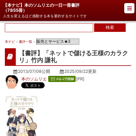
【本ナビ】本のソムリエの一日一冊書評
（
7855冊
）
人生を変えるほど感動する本を要約するサイトです
本ナビ
>
書評一覧
>
【書評】「ネットで儲ける王様のカラク
リ」竹内 謙礼
2013/07/08公開
2025/09/22
更新
本のソムリエ
[PR]