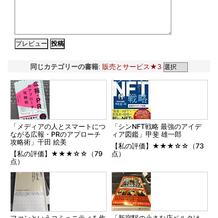
同じカテゴリーの書籍
:
販売とサービス★3
「メディアの人とスマートにつ
「シンNFT戦略 最強のアイデ
ながる広報・PRのアプローチ
ィア図鑑」甲斐 雄一郎
攻略術」千田 絵美
【私の評価】★★★☆☆（73
【私の評価】★★★☆☆（79
点）
点）
「新宿駅の小さな店ベルクは、
ファンというコミュニティを作