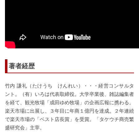
著者経歴
竹内 謙礼（たけうち けんれい）・・・経営コンサルタ
ント。（有）いろは代表取締役。大学卒業後、雑誌編集者
を経て、観光牧場「成田ゆめ牧場」の企画広報に携わる。
楽天市場に出展し、３年目に年商１億円を達成。２年連続
で楽天市場の「ベスト店長賞」を受賞。「タケウチ商売繁
盛研究会」主宰。