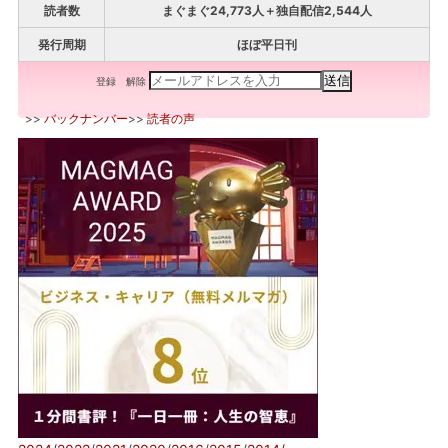
読者数
まぐまぐ24,773人＋独自配信2,544人
発行周期
ほぼ平日刊
登録
解除
>>
バックナンバー
>>
読者の声