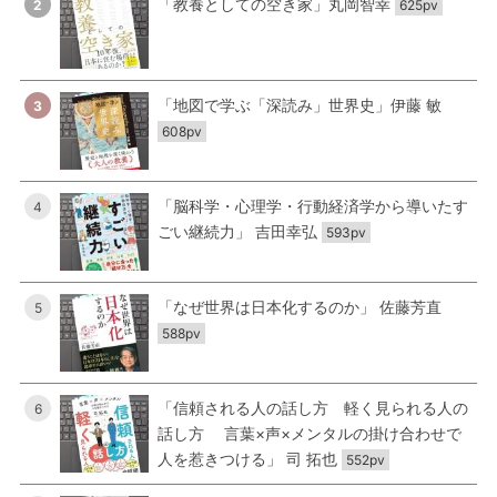
「教養としての空き家」丸岡智幸
2
625pv
「地図で学ぶ「深読み」世界史」伊藤 敏
3
608pv
「脳科学・心理学・行動経済学から導いたす
4
ごい継続力」 吉田幸弘
593pv
「なぜ世界は日本化するのか」 佐藤芳直
5
588pv
「信頼される人の話し方 軽く見られる人の
6
話し方 言葉×声×メンタルの掛け合わせで
人を惹きつける」 司 拓也
552pv