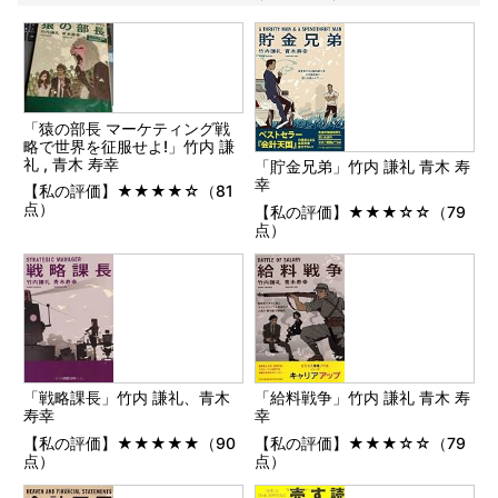
「猿の部長 マーケティング戦
略で世界を征服せよ!」竹内 謙
礼 , 青木 寿幸
「貯金兄弟」竹内 謙礼 青木 寿
幸
【私の評価】★★★★☆（81
点）
【私の評価】★★★☆☆（79
点）
「戦略課長」竹内 謙礼、青木
「給料戦争」竹内 謙礼 青木 寿
寿幸
幸
【私の評価】★★★★★（90
【私の評価】★★★☆☆（79
点）
点）