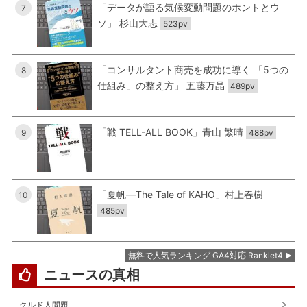
「データが語る気候変動問題のホントとウ
7
ソ」 杉山大志
523pv
「コンサルタント商売を成功に導く 「5つの
8
仕組み」の整え方」 五藤万晶
489pv
「戦 TELL-ALL BOOK」青山 繁晴
9
488pv
「夏帆―The Tale of KAHO」村上春樹
10
485pv
無料で人気ランキング GA4対応 Ranklet4
ニュースの真相
クルド人問題