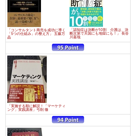
「認知症は決断が10割 介護は、決
「コンサルタント商売を成功に導く
断次第で天国にも地獄にも！」 長谷
「5つの仕組み」の整え方」 五藤万
川嘉哉
晶
「実施する順に解説！「マーケティ
ング」実践講座」弓削 徹