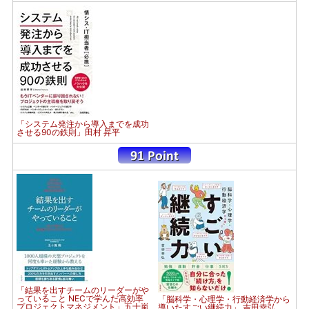
「システム発注から導入までを成功
させる90の鉄則」田村 昇平
「結果を出すチームのリーダーがや
っていること NECで学んだ高効率
「脳科学・心理学・行動経済学から
プロジェクトマネジメント」五十嵐
導いたすごい継続力」 吉田幸弘