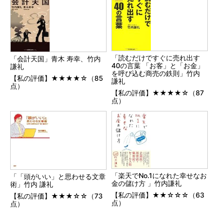
「読むだけですぐに売れ出す
「会計天国」青木 寿幸、竹内
40の言葉 「お客」と「お金」
謙礼
を呼び込む商売の鉄則」竹内
【私の評価】★★★★☆（85
謙礼
点）
【私の評価】★★★★☆（87
点）
「楽天でNo.1になれた幸せなお
「「頭がいい」と思わせる文章
金の儲け方 」竹内謙礼
術」竹内 謙礼
【私の評価】★★☆☆☆（63
【私の評価】★★★☆☆（73
点）
点）