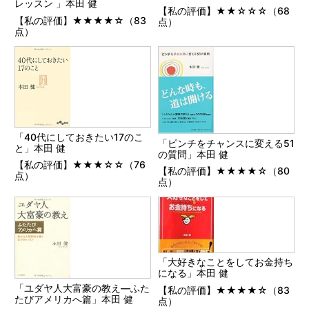
レッスン 」本田 健
【私の評価】★★☆☆☆（68
【私の評価】★★★★☆（83
点）
点）
「40代にしておきたい17のこ
「ピンチをチャンスに変える51
と」本田 健
の質問」本田 健
【私の評価】★★★☆☆（76
【私の評価】★★★★☆（80
点）
点）
「大好きなことをしてお金持ち
になる」本田 健
「ユダヤ人大富豪の教え―ふた
【私の評価】★★★★☆（83
たびアメリカへ篇」本田 健
点）