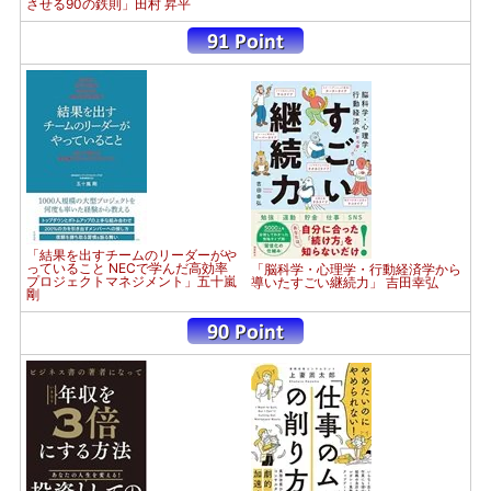
させる90の鉄則」田村 昇平
「結果を出すチームのリーダーがや
っていること NECで学んだ高効率
「脳科学・心理学・行動経済学から
プロジェクトマネジメント」五十嵐
導いたすごい継続力」 吉田幸弘
剛