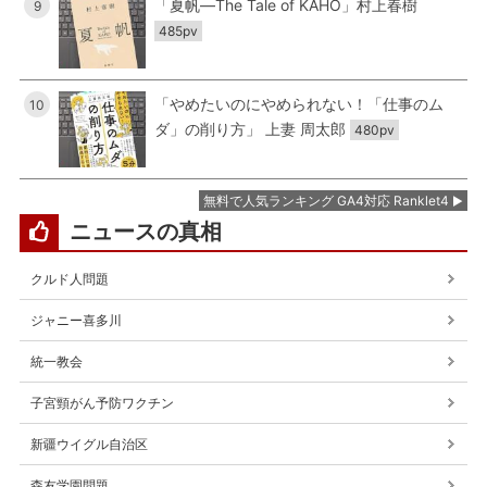
「夏帆―The Tale of KAHO」村上春樹
9
485pv
「やめたいのにやめられない！「仕事のム
10
ダ」の削り方」 上妻 周太郎
480pv
無料で人気ランキング GA4対応 Ranklet4
ニュースの真相
クルド人問題
ジャニー喜多川
統一教会
子宮頸がん予防ワクチン
新疆ウイグル自治区
森友学園問題