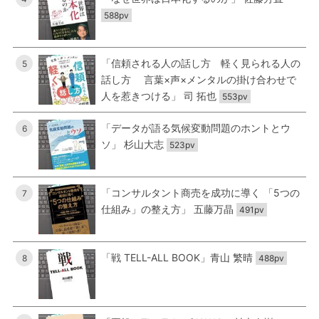
588pv
「信頼される人の話し方 軽く見られる人の
5
話し方 言葉×声×メンタルの掛け合わせで
人を惹きつける」 司 拓也
553pv
「データが語る気候変動問題のホントとウ
6
ソ」 杉山大志
523pv
「コンサルタント商売を成功に導く 「5つの
7
仕組み」の整え方」 五藤万晶
491pv
「戦 TELL-ALL BOOK」青山 繁晴
8
488pv