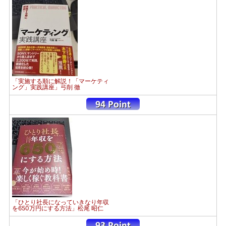
「実施する順に解説！「マーケティ
ング」実践講座」弓削 徹
「ひとり社長になっていきなり年収
を650万円にする方法」松尾 昭仁