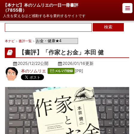
【本ナビ】本のソムリエの一日一冊書評
（
7855冊
）
人生を変えるほど感動する本を要約するサイトです
本ナビ
>
書評一覧
>
【書評】「作家とお金」本田 健
2025/12/22公開
2026/01/16
更新
本のソムリエ
[PR]