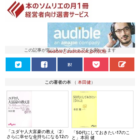
この記事が気に入ったらシェアをお願いします
audibleとaudiobook.jpの比較
この著者の本
（
本田健
）
「ユダヤ人大富豪の教え〈2〉
「50代にしておきたい17のこ
さらに幸せな金持ちになる12の
と」本田 健