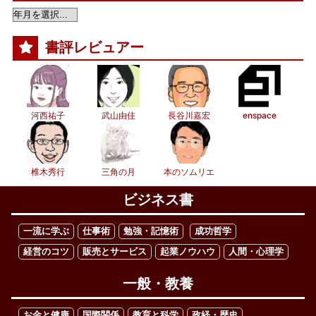
書評レビュアー
河西祐子
武山由佳
長谷川嘉宏
enspace
椎木秀行
三角の月
本のソムリエ
ビジネス書
一流に学ぶ
仕事術
勉強・記憶術
成功哲学
経営のコツ
販売とサービス
起業ノウハウ
人間・心理学
一般・教養
お金と健康
国際関係
教育と科学
政経・歴史