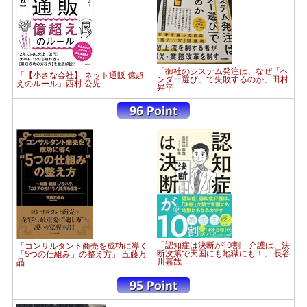
「御社のシステム発注は、なぜ「ベ
「【小さな会社】 ネット通販 億超
ンダー選び」で失敗するのか」田村
えのルール」西村 公児
昇平
「認知症は決断が10割 介護は、決
「コンサルタント商売を成功に導く
断次第で天国にも地獄にも！」 長谷
「5つの仕組み」の整え方」 五藤万
川嘉哉
晶