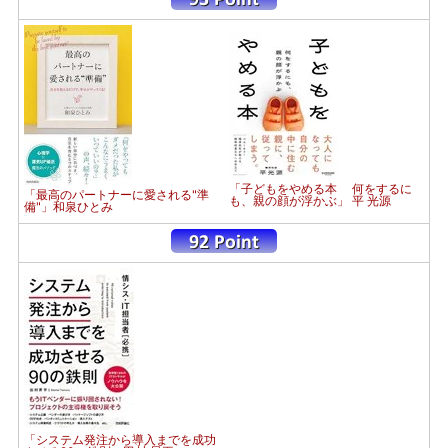
「子どもをやめる本 何をするに
「最高のパートナーに愛される"準
も、親の顔が浮かぶ」 平 光源
備"」和泉ひとみ
「システム発注から導入までを成功