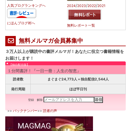
/
/
/
人気ブログランキングへ
2024
2023
2022
2021
にほんブログ村へ
無料レポート一覧
無料メルマガ会員募集中
３万人以上が購読中の書評メルマガ！あなたに役立つ書籍情報を
お届けします！
【独自配信版】
１分間書評！『一日一冊：人生の智恵』
読者数
まぐまぐ24,773人＋独自配信2,544人
発行周期
ほぼ平日刊
登録
解除
>>
バックナンバー
>>
読者の声