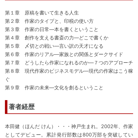
第１章 原稿を書いて生きる人生
第２章 作家のタイプと、印税の使い方
第３章 作家の日常―本を書くということ
第４章 創作を支える書斎の力―どこで書くか
第５章 〆切との戦い―言い訳の天才になる
第６章 作家のリアル―家族との関係とダークサイド
第７章 どうしたら作家になれるのか―７つのアプローチ
第８章 現代作家のビジネスモデル―現代の作家はこう稼
ぐ
第９章 作家の未来―文化を創るということ
著者経歴
本田健（ほんだ けん）・・・神戸生まれ。2002年、作家
としてデビュー。累計発行部数は800万部を突破してい