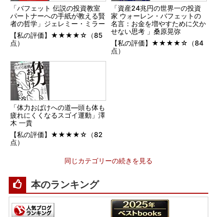
「バフェット 伝説の投資教室
「資産24兆円の世界一の投資
パートナーへの手紙が教える賢
家 ウォーレン・バフェットの
者の哲学」ジェレミー・ミラー
名言：お金を増やすために欠か
せない思考 」桑原晃弥
【私の評価】★★★★☆（85
点）
【私の評価】★★★★☆（84
点）
「体力おばけへの道―頭も体も
疲れにくくなるスゴイ運動」澤
木 一貴
【私の評価】★★★★☆（82
点）
同じカテゴリーの続きを見る
本のランキング