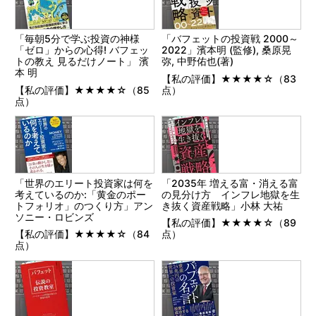
「毎朝5分で学ぶ投資の神様
「バフェットの投資戦 2000～
「ゼロ」からの心得! バフェッ
2022」濱本明 (監修), 桑原晃
トの教え 見るだけノート」 濱
弥, 中野佑也(著)
本 明
【私の評価】★★★★☆（83
【私の評価】★★★★☆（85
点）
点）
「世界のエリート投資家は何を
「2035年 増える富・消える富
考えているのか:「黄金のポー
の見分け方 インフレ地獄を生
トフォリオ」のつくり方」アン
き抜く資産戦略」小林 大祐
ソニー・ロビンズ
【私の評価】★★★★☆（89
【私の評価】★★★★☆（84
点）
点）