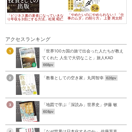
「やめたいのにやめられない！「仕
「ビジネス書の著者になっていきな
事のムダ」の削り方」 上妻 周太郎
り年収を3倍にする方法」松尾 昭仁
アクセスランキング
「世界100カ国の旅で出会った人たちが教え
1
てくれた 人生で大切なこと」旅人KAD
668pv
「教養としての空き家」丸岡智幸
2
626pv
「地図で学ぶ「深読み」世界史」伊藤 敏
3
608pv
「なぜ世界は日本化するのか」 佐藤芳直
4