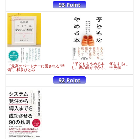
「子どもをやめる本 何をするに
「最高のパートナーに愛される"準
も、親の顔が浮かぶ」 平 光源
備"」和泉ひとみ