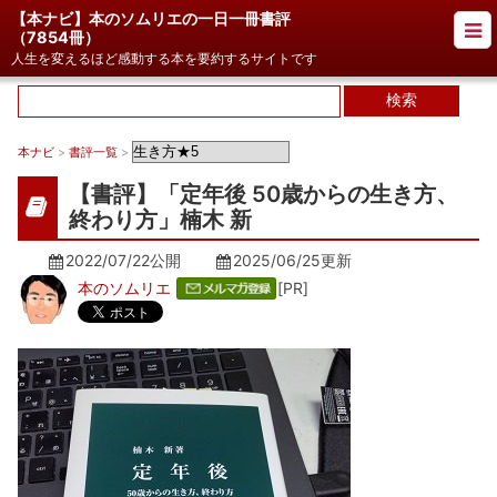
【本ナビ】本のソムリエの一日一冊書評
（
7854冊
）
人生を変えるほど感動する本を要約するサイトです
本ナビ
>
書評一覧
>
【書評】「定年後 50歳からの生き方、
終わり方」楠木 新
2022/07/22公開
2025/06/25
更新
本のソムリエ
[PR]