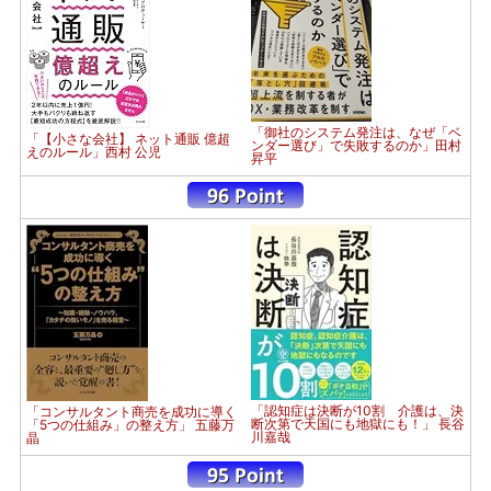
「御社のシステム発注は、なぜ「ベ
「【小さな会社】 ネット通販 億超
ンダー選び」で失敗するのか」田村
えのルール」西村 公児
昇平
「認知症は決断が10割 介護は、決
「コンサルタント商売を成功に導く
断次第で天国にも地獄にも！」 長谷
「5つの仕組み」の整え方」 五藤万
川嘉哉
晶