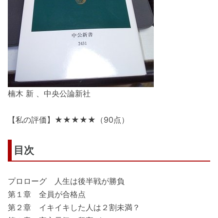
楠木 新 、中央公論新社
【私の評価】★★★★★（90点）
目次
プロローグ 人生は後半戦が勝負
第１章 全員が合格点
第２章 イキイキした人は２割未満？