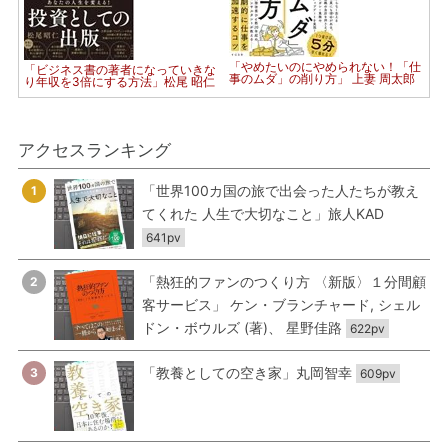
「やめたいのにやめられない！「仕
「ビジネス書の著者になっていきな
事のムダ」の削り方」 上妻 周太郎
り年収を3倍にする方法」松尾 昭仁
アクセスランキング
「世界100カ国の旅で出会った人たちが教え
1
てくれた 人生で大切なこと」旅人KAD
641pv
「熱狂的ファンのつくり方 〈新版〉１分間顧
2
客サービス」 ケン・ブランチャード, シェル
ドン・ボウルズ (著)、 星野佳路
622pv
「教養としての空き家」丸岡智幸
3
609pv