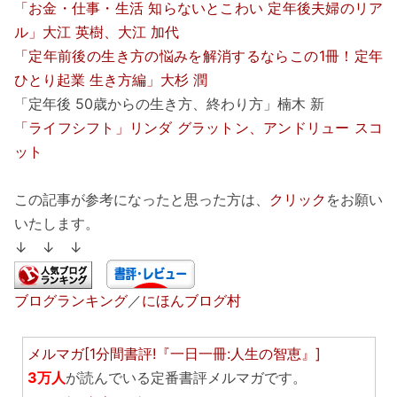
「お金・仕事・生活 知らないとこわい 定年後夫婦のリア
ル」大江 英樹、大江 加代
「定年前後の生き方の悩みを解消するならこの1冊！定年
ひとり起業 生き方編」大杉 潤
「定年後 50歳からの生き方、終わり方」楠木 新
「ライフシフト」リンダ グラットン、アンドリュー スコ
ット
この記事が参考になったと思った方は、
クリック
をお願い
いたします。
↓ ↓ ↓
ブログランキング
／
にほんブログ村
メルマガ[1分間書評!『一日一冊:人生の智恵』]
3万人
が読んでいる定番書評メルマガです。