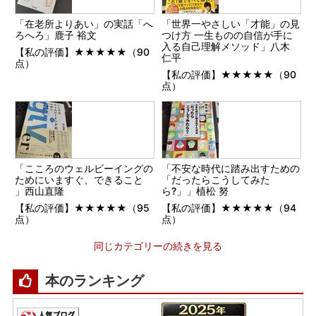
「在老所よりあい」の実話「へ
「世界一やさしい「才能」の見
ろへろ」鹿子 裕文
つけ方 一生ものの自信が手に
入る自己理解メソッド」八木
【私の評価】★★★★★（90
仁平
点）
【私の評価】★★★★★（90
点）
「こころのウェルビーイングの
「不安な時代に踏み出すための
ためにいますぐ、できること
「だったらこうしてみた
」西山直隆
ら?」」植松 努
【私の評価】★★★★★（95
【私の評価】★★★★★（94
点）
点）
同じカテゴリーの続きを見る
本のランキング