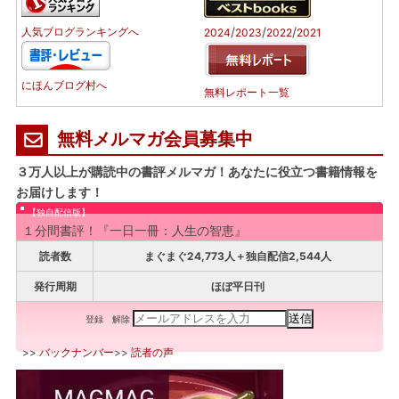
/
/
/
人気ブログランキングへ
2024
2023
2022
2021
にほんブログ村へ
無料レポート一覧
無料メルマガ会員募集中
３万人以上が購読中の書評メルマガ！あなたに役立つ書籍情報を
お届けします！
【独自配信版】
１分間書評！『一日一冊：人生の智恵』
読者数
まぐまぐ24,773人＋独自配信2,544人
発行周期
ほぼ平日刊
登録
解除
>>
バックナンバー
>>
読者の声