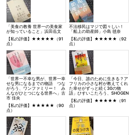
「美食の教養 世界一の美食家
不法移民はマジで図々しい！
が知っていること」浜田岳文
「船上の助産師」小島 毬奈
【私の評価】★★★★★（91
【私の評価】★★★★★（92
点）
点）
「世界一不幸な男が、世界一幸
「今日、誰のために生きる？ア
せな男になるまでの物語 つな
フリカの小さな村が教えてくれ
がろう、ワンファミリー！ み
た幸せがずっと続く30の物
んながひとつになる世界へ」古
語」ひすいこたろう、SHOGEN
市 佳央
【私の評価】★★★★★（91
【私の評価】★★★★★（90
点）
点）