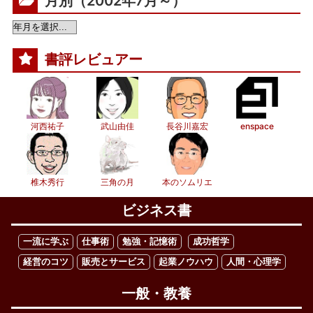
月別（2002年7月～）
書評レビュアー
河西祐子
武山由佳
長谷川嘉宏
enspace
椎木秀行
三角の月
本のソムリエ
ビジネス書
一流に学ぶ
仕事術
勉強・記憶術
成功哲学
経営のコツ
販売とサービス
起業ノウハウ
人間・心理学
一般・教養