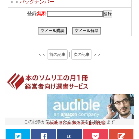
＞＞
バックナンバー
登録
無料
空メール購読
空メール解除
＜＜
前の記事
|
次の記事
＞＞
この記事が気に入ったらシェアをお願いします
audibleとaudiobook.jpの比較