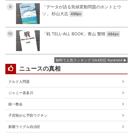
「データが語る気候変動問題のホントとウ
9
ソ」 杉山大志
496pv
「戦 TELL-ALL BOOK」青山 繁晴
10
484pv
無料で人気ランキング GA4対応 Ranklet4
ニュースの真相
クルド人問題
ジャニー喜多川
統一教会
子宮頸がん予防ワクチン
新疆ウイグル自治区