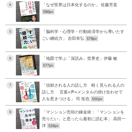
「なぜ世界は日本化するのか」 佐藤芳直
4
586pv
「脳科学・心理学・行動経済学から導いたす
5
ごい継続力」 吉田幸弘
578pv
「地図で学ぶ「深読み」世界史」伊藤 敏
6
577pv
「信頼される人の話し方 軽く見られる人の
7
話し方 言葉×声×メンタルの掛け合わせで
人を惹きつける」 司 拓也
550pv
「マンション売却の錬金術：「マンションを
8
売りたい」と思ったら最初に読む本」 高田一
洋
526pv