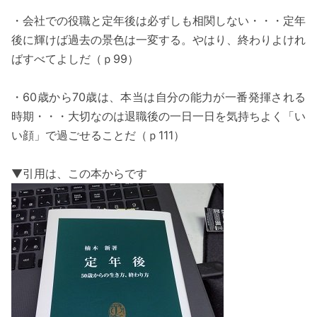
・会社での役職と定年後は必ずしも相関しない・・・定年
後に輝けば過去の景色は一変する。やはり、終わりよけれ
ばすべてよしだ（ｐ99）
・60歳から70歳は、本当は自分の能力が一番発揮される
時期・・・大切なのは退職後の一日一日を気持ちよく「い
い顔」で過ごせることだ（ｐ111）
▼引用は、この本からです