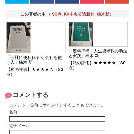
この著者の本
（
90点
,
KK中央公論新社
,
楠木新
）
「定年準備 - 人生後半戦の助走
と実践」楠木 新
「会社に使われる人 会社を使
う人」楠木 新
【私の評価】★★★★☆（80
点）
【私の評価】★★★★☆（83
点）
コメントする
コメントする前に
サインイン
することもできます。
名前
電子メール