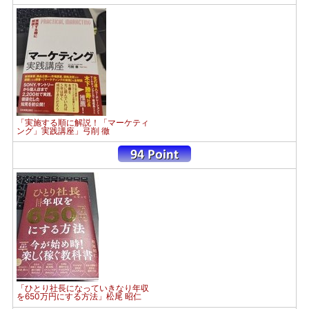
「実施する順に解説！「マーケティ
ング」実践講座」弓削 徹
「ひとり社長になっていきなり年収
を650万円にする方法」松尾 昭仁