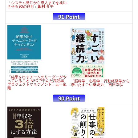
「システム発注から導入までを成功
させる90の鉄則」田村 昇平
「結果を出すチームのリーダーがや
っていること NECで学んだ高効率
「脳科学・心理学・行動経済学から
プロジェクトマネジメント」五十嵐
導いたすごい継続力」 吉田幸弘
剛