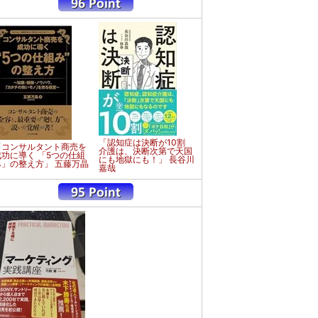
「認知症は決断が10割
「コンサルタント商売を
介護は、決断次第で天国
成功に導く 「5つの仕組
にも地獄にも！」 長谷川
み」の整え方」 五藤万晶
嘉哉