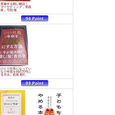
「実施する順に解説！
「マーケティング」実践
講座」弓削 徹
「ひとり社長になってい
きなり年収を650万円に
する方法」松尾 昭仁