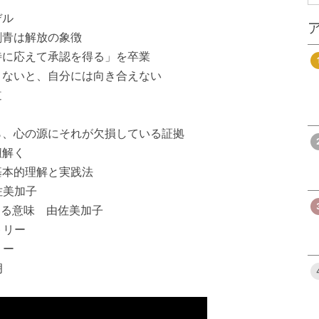
デル
刺青は解放の象徴
待に応えて承認を得る」を卒業
まないと、自分には向き合えない
道
ら、心の源にそれが欠損している証拠
紐解く
基本的理解と実践法
佐美加子
ける意味 由佐美加子
トリー
リー
朗