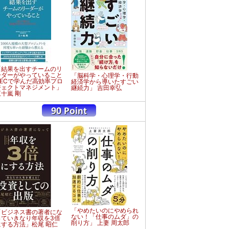
「結果を出すチームのリ
ーダーがやっていること
「脳科学・心理学・行動
NECで学んだ高効率プロ
経済学から導いたすごい
ジェクトマネジメント」
継続力」 吉田幸弘
五十嵐 剛
「やめたいのにやめられ
「ビジネス書の著者にな
ない！「仕事のムダ」の
っていきなり年収を3倍
削り方」 上妻 周太郎
にする方法」松尾 昭仁