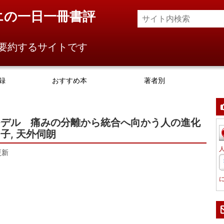
エの一日一冊書評
要約するサイトです
録
おすすめ本
著者別
モデル 痛みの分離から統合へ向かう人の進化
子, 天外伺朗
更新