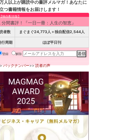
万人以上が購読中の書評メルマガ！あなたに
立つ書籍情報をお届けします！
【独自配信版】
１分間書評！『一日一冊：人生の智恵』
読者数
まぐまぐ24,773人＋独自配信2,544人
発行周期
ほぼ平日刊
登録
解除
>>
バックナンバー
>>
読者の声