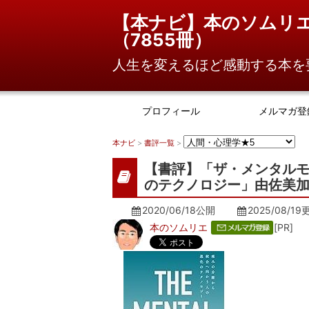
【本ナビ】本のソムリ
（
7855冊
）
人生を変えるほど感動する本を
プロフィール
メルマガ登
本ナビ
>
書評一覧
>
【書評】「ザ・メンタル
のテクノロジー」由佐美加
2020/06/18公開
2025/08/19
本のソムリエ
[PR]