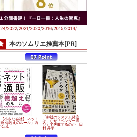
24/
2022
/
2021
/
2020
/
2016
/
2015
/
2014/
本のソムリエ推薦本[PR]
「御社のシステム発注
「【小さな会社】 ネット
は、なぜ「ベンダー選
通販 億超えのルール」西
び」で失敗するのか」田
 公児
村 昇平