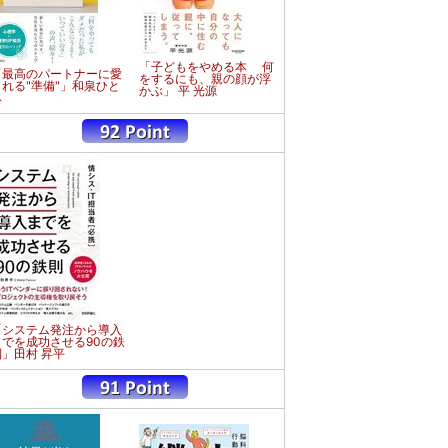
「子どもをやめる本 何
「最高のパートナーに愛
をするにも、親の顔が浮
される"準備"」和泉ひと
かぶ」 平 光源
み
「システム発注から導入
までを成功させる90の鉄
則」田村 昇平