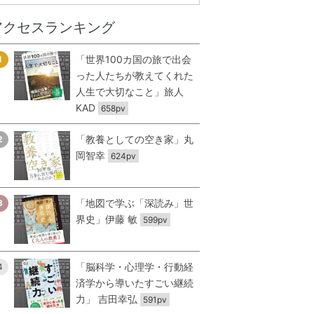
アクセスランキング
「世界100カ国の旅で出会
1
った人たちが教えてくれた
人生で大切なこと」旅人
KAD
658pv
「教養としての空き家」丸
2
岡智幸
624pv
「地図で学ぶ「深読み」世
3
界史」伊藤 敏
599pv
「脳科学・心理学・行動経
4
済学から導いたすごい継続
力」 吉田幸弘
591pv