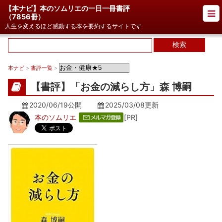
【本ナビ】本のソムリエの一日一冊書評
（
7856冊
）
人生を変えるほど感動する本を要約するサイトです
本ナビ
>
書評一覧
>
【書評】「お金の減らし方」森 博嗣
2020/06/19公開
2025/03/08
更新
本のソムリエ
[PR]