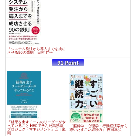
「システム発注から導入までを成功
させる90の鉄則」田村 昇平
「結果を出すチームのリーダーがや
っていること NECで学んだ高効率
「脳科学・心理学・行動経済学から
プロジェクトマネジメント」五十嵐
導いたすごい継続力」 吉田幸弘
剛