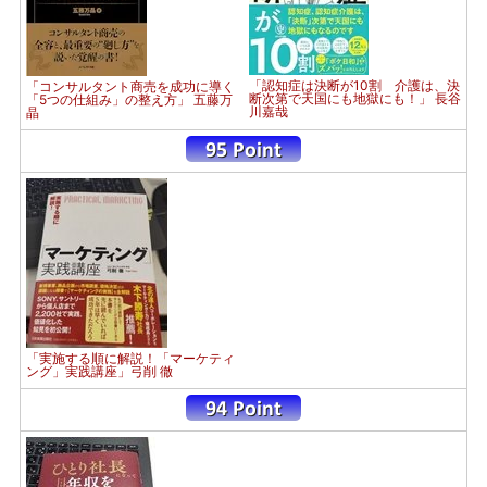
「認知症は決断が10割 介護は、決
「コンサルタント商売を成功に導く
断次第で天国にも地獄にも！」 長谷
「5つの仕組み」の整え方」 五藤万
川嘉哉
晶
「実施する順に解説！「マーケティ
ング」実践講座」弓削 徹