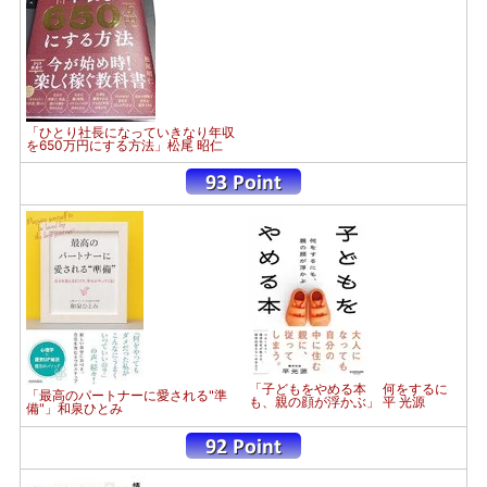
「ひとり社長になっていきなり年収
を650万円にする方法」松尾 昭仁
「子どもをやめる本 何をするに
「最高のパートナーに愛される"準
も、親の顔が浮かぶ」 平 光源
備"」和泉ひとみ