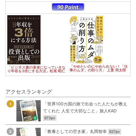
「やめたいのにやめられない！「仕
「ビジネス書の著者になっていきな
事のムダ」の削り方」 上妻 周太郎
り年収を3倍にする方法」松尾 昭仁
アクセスランキング
「世界100カ国の旅で出会った人たちが教え
1
てくれた 人生で大切なこと」旅人KAD
673pv
「教養としての空き家」丸岡智幸
2
627pv