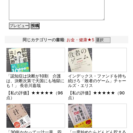
同じカテゴリーの書籍
:
お金・健康★5
「認知症は決断が10割 介護
インデックス・ファンドを持ち
は、決断次第で天国にも地獄に
続けろ「敗者のゲーム」チャー
も！」 長谷川嘉哉
ルズ・エリス
【私の評価】★★★★★（96
【私の評価】★★★★★（90
点）
点）
「30年かかって一汁一菜 四
「一度始めたらどんどん貯まる