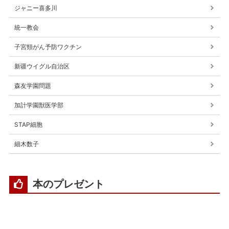
ジャニー喜多川
統一教会
子宮頸がん予防ワクチン
新疆ウイグル自治区
森友学園問題
加計学園獣医学部
STAP細胞
細木数子
本のプレゼント