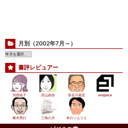
月別（2002年7月～）
書評レビュアー
河西祐子
武山由佳
長谷川嘉宏
enspace
椎木秀行
三角の月
本のソムリエ