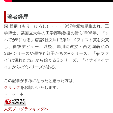
著者経歴
森 博嗣（もり ひろし）・・・1957年愛知県生まれ。工
学博士。某国立大学の工学部助教授の傍ら1996年、『す
べてがFになる』(講談社文庫)で第1回メフィスト賞を受賞
し、衝撃デビュー。以後、犀川助教授・西之園萌絵の
S&Mシリーズや瀬在丸紅子たちのVシリーズ、『φ(ファ
イ)は壊れたね』から始まるGシリーズ、『イナイ×イナ
イ』からのXシリーズがある。
この記事が参考になったと思った方は、
クリック
をお願いいたします。
↓ ↓ ↓
人気ブログランキングへ