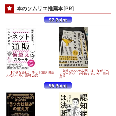
本のソムリエ推薦本[PR]
「御社のシステム発注は、なぜ「ベ
「【小さな会社】 ネット通販 億超
ンダー選び」で失敗するのか」田村
えのルール」西村 公児
昇平