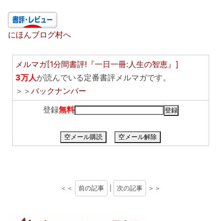
にほんブログ村へ
メルマガ[1分間書評!『一日一冊:人生の智恵』]
3万人
が読んでいる定番書評メルマガです。
＞＞
バックナンバー
登録
無料
空メール購読
空メール解除
＜＜
前の記事
|
次の記事
＞＞