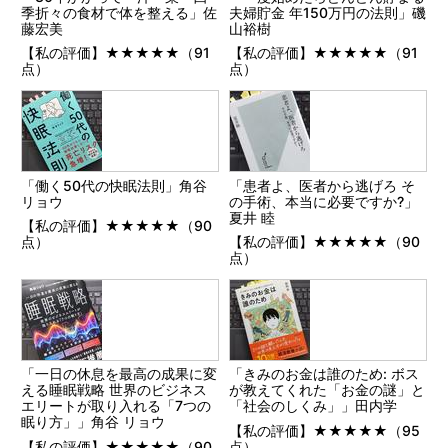
季折々の食材で体を整える」佐
夫婦貯金 年150万円の法則」磯
藤宏美
山裕樹
【私の評価】★★★★★（91
【私の評価】★★★★★（91
点）
点）
「働く50代の快眠法則」角谷
「患者よ、医者から逃げろ そ
リョウ
の手術、本当に必要ですか?」
夏井 睦
【私の評価】★★★★★（90
点）
【私の評価】★★★★★（90
点）
「一日の休息を最高の成果に変
「きみのお金は誰のため: ボス
える睡眠戦略 世界のビジネス
が教えてくれた「お金の謎」と
エリートが取り入れる「7つの
「社会のしくみ」」田内学
眠り方」」角谷 リョウ
【私の評価】★★★★★（95
【私の評価】★★★★★（90
点）