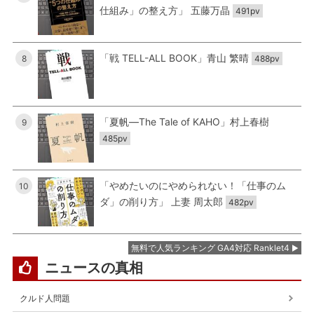
仕組み」の整え方」 五藤万晶
491pv
「戦 TELL-ALL BOOK」青山 繁晴
8
488pv
「夏帆―The Tale of KAHO」村上春樹
9
485pv
「やめたいのにやめられない！「仕事のム
10
ダ」の削り方」 上妻 周太郎
482pv
無料で人気ランキング GA4対応 Ranklet4
ニュースの真相
クルド人問題