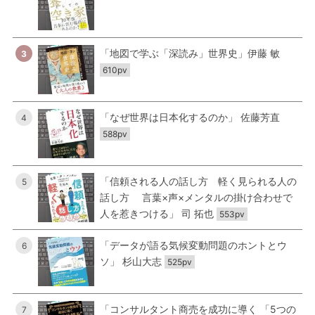
「地図で学ぶ「深読み」世界史」伊藤 敏
3
610pv
「なぜ世界は日本化するのか」 佐藤芳直
4
588pv
「信頼される人の話し方 軽く見られる人の
5
話し方 言葉×声×メンタルの掛け合わせで
人を惹きつける」 司 拓也
553pv
「データが語る気候変動問題のホントとウ
6
ソ」 杉山大志
525pv
「コンサルタント商売を成功に導く 「5つの
7