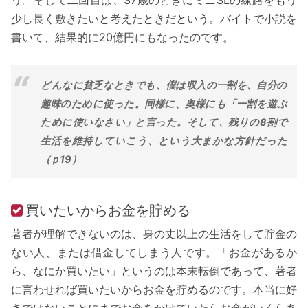
う。そして二回目は、37歳のときにミニSLの線路をもう
少し長く敷きたいと考えたときだという。バイトで小説を
書いて、結果的に20億円にもなったのです。
どんなに貧乏なときでも、僕は収入の一割を、自分の
趣味のために使った。同様に、奥様にも「一割を遊ぶ
ために使いなさい」と言った。そして、残りの8割で
生活を維持していこう、という大まかな方針だった
（ｐ19）
買いたいからお金を貯める
著者が理解できないのは、身の丈以上の生活をして貯金の
ない人、または借金してしまう人です。「お金があるか
ら、なにか買いたい」というのは本末転倒であって、著者
に言わせれば買いたいからお金を貯めるのです。本当に好
きではないことにまでお金をかけていたらお金がいくらあ