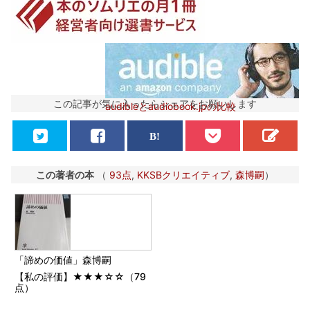
この記事が気に入ったらシェアをお願いします
audibleとaudiobook.jpの比較
この著者の本
（
93点
,
KKSBクリエイティブ
,
森博嗣
）
「諦めの価値」森博嗣
【私の評価】★★★☆☆（79
点）