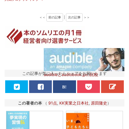
＜＜
前の記事
|
次の記事
＞＞
この記事が気に入ったらシェアをお願いします
audibleとaudiobook.jpの比較
この著者の本
（
91点
,
KK実業之日本社
,
原田隆史
）