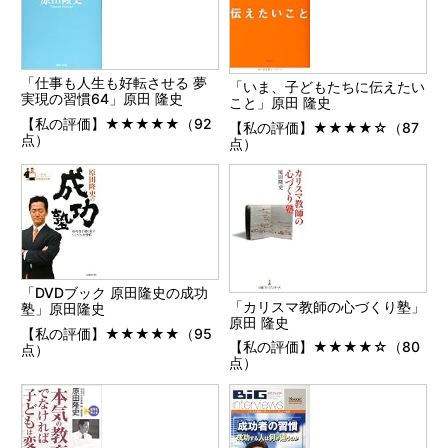
「仕事も人生も好転させる 夢
「いま、子どもたちに伝えたい
実現の習慣64」原田 隆史
こと」原田 隆史
【私の評価】★★★★★（92
【私の評価】★★★★☆（87
点）
点）
「DVDブック 原田隆史の成功
「カリスマ教師の心づくり塾」
塾」原田隆史
原田 隆史
【私の評価】★★★★★（95
【私の評価】★★★★☆（80
点）
点）