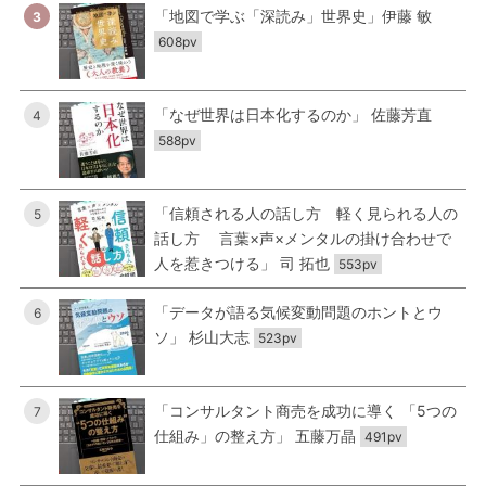
「地図で学ぶ「深読み」世界史」伊藤 敏
3
608pv
「なぜ世界は日本化するのか」 佐藤芳直
4
588pv
「信頼される人の話し方 軽く見られる人の
5
話し方 言葉×声×メンタルの掛け合わせで
人を惹きつける」 司 拓也
553pv
「データが語る気候変動問題のホントとウ
6
ソ」 杉山大志
523pv
「コンサルタント商売を成功に導く 「5つの
7
仕組み」の整え方」 五藤万晶
491pv