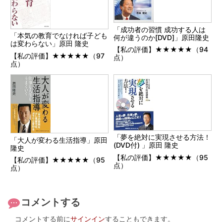
「成功者の習慣 成功する人は
「本気の教育でなければ子ども
何が違うのか[DVD]」原田隆史
は変わらない」原田 隆史
【私の評価】★★★★★（94
【私の評価】★★★★★（97
点）
点）
「夢を絶対に実現させる方法！
「大人が変わる生活指導」原田
(DVD付) 」原田 隆史
隆史
【私の評価】★★★★★（95
【私の評価】★★★★★（95
点）
点）
コメントする
コメントする前に
サインイン
することもできます。