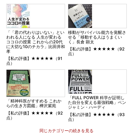
「「君の代わりはいない」とい
移動がサバイバル能力を覚醒さ
われる人になる 人生が変わる
せる「移動する人はうまくい
ココロの授業 これからの20代
く」長倉 顕太
に大切な10のチカラ」比田井和
【私の評価】★★★★★（92
孝
点）
【私の評価】★★★★★（91
点）
「FULL POWER 科学が証明し
「精神科医がすすめる これか
た自分を変える最強戦略」ベン
らの生き方図鑑」樺沢紫苑
ジャミン・ハーディ
【私の評価】★★★★★（92
【私の評価】★★★★★（93
点）
点）
同じカテゴリーの続きを見る