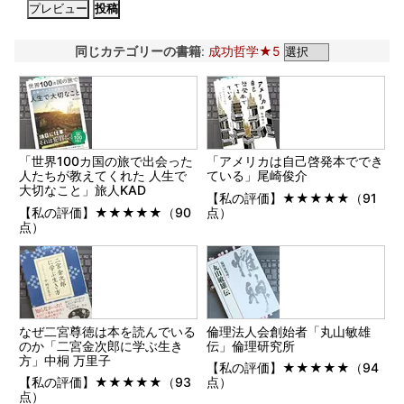
同じカテゴリーの書籍
:
成功哲学★5
「世界100カ国の旅で出会った
「アメリカは自己啓発本ででき
人たちが教えてくれた 人生で
ている」尾崎俊介
大切なこと」旅人KAD
【私の評価】★★★★★（91
【私の評価】★★★★★（90
点）
点）
なぜ二宮尊徳は本を読んでいる
倫理法人会創始者「丸山敏雄
のか「二宮金次郎に学ぶ生き
伝」倫理研究所
方」中桐 万里子
【私の評価】★★★★★（94
【私の評価】★★★★★（93
点）
点）