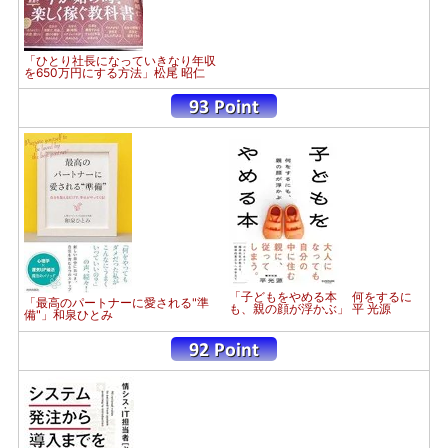
「ひとり社長になっていきなり年収
を650万円にする方法」松尾 昭仁
「子どもをやめる本 何をするに
「最高のパートナーに愛される"準
も、親の顔が浮かぶ」 平 光源
備"」和泉ひとみ