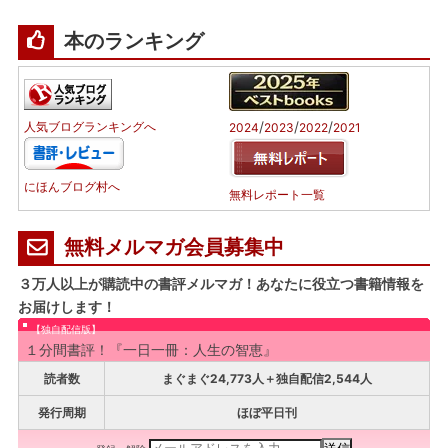
本のランキング
/
/
/
人気ブログランキングへ
2024
2023
2022
2021
にほんブログ村へ
無料レポート一覧
無料メルマガ会員募集中
３万人以上が購読中の書評メルマガ！あなたに役立つ書籍情報を
お届けします！
【独自配信版】
１分間書評！『一日一冊：人生の智恵』
読者数
まぐまぐ24,773人＋独自配信2,544人
発行周期
ほぼ平日刊