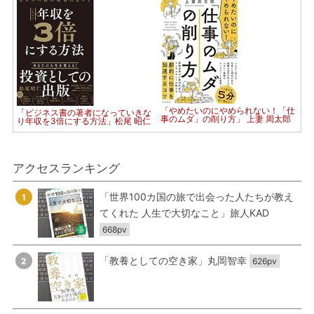
「やめたいのにやめられない！「仕
「ビジネス書の著者になっていきな
事のムダ」の削り方」 上妻 周太郎
り年収を3倍にする方法」松尾 昭仁
アクセスランキング
「世界100カ国の旅で出会った人たちが教え
1
てくれた 人生で大切なこと」旅人KAD
668pv
「教養としての空き家」丸岡智幸
2
626pv