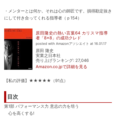
・メンターとは何か。それは心の師匠です。損得勘定抜き
にして付き合ってくれる指導者（ｐ154）
原田隆史の熱い言葉64 カリスマ指導
者「8×8」の成功クレド
posted with Amazonアソシエイト at 16.01.17
原田 隆史
実業之日本社
売り上げランキング: 27,046
Amazon.co.jpで詳細を見る
【私の評価】★★★★★（91点）
目次
第1部 パフォーマンス力 意志の力を培う
心を高くする!