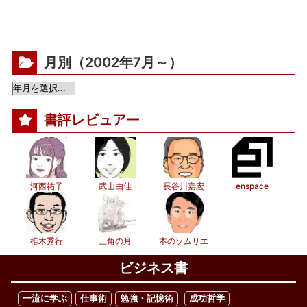
月別（2002年7月～）
書評レビュアー
河西祐子
武山由佳
長谷川嘉宏
enspace
椎木秀行
三角の月
本のソムリエ
ビジネス書
一流に学ぶ
仕事術
勉強・記憶術
成功哲学