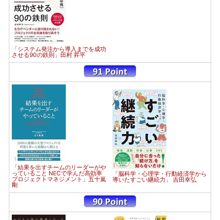
「システム発注から導入までを成功
させる90の鉄則」田村 昇平
「結果を出すチームのリーダーがや
っていること NECで学んだ高効率
「脳科学・心理学・行動経済学から
プロジェクトマネジメント」五十嵐
導いたすごい継続力」 吉田幸弘
剛