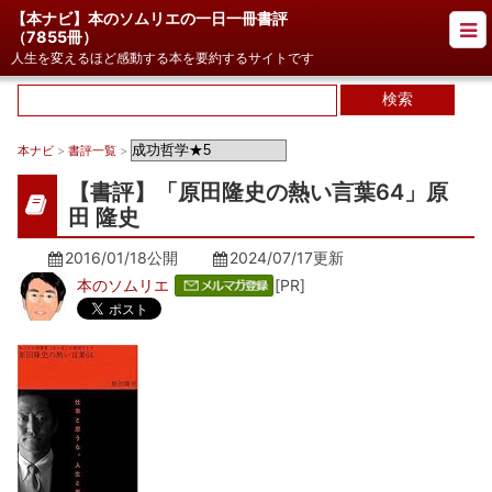
【本ナビ】本のソムリエの一日一冊書評
（
7855冊
）
人生を変えるほど感動する本を要約するサイトです
本ナビ
>
書評一覧
>
【書評】「原田隆史の熱い言葉64」原
田 隆史
2016/01/18公開
2024/07/17
更新
本のソムリエ
[PR]