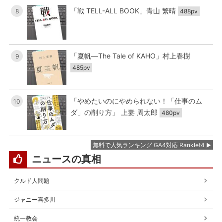
「戦 TELL-ALL BOOK」青山 繁晴
8
488pv
「夏帆―The Tale of KAHO」村上春樹
9
485pv
「やめたいのにやめられない！「仕事のム
10
ダ」の削り方」 上妻 周太郎
480pv
無料で人気ランキング GA4対応 Ranklet4
ニュースの真相
クルド人問題
ジャニー喜多川
統一教会