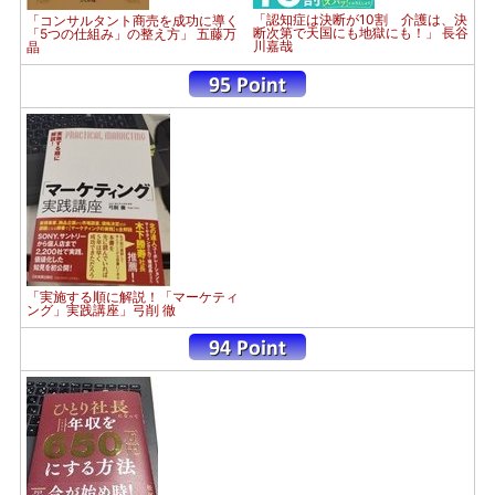
「認知症は決断が10割 介護は、決
「コンサルタント商売を成功に導く
断次第で天国にも地獄にも！」 長谷
「5つの仕組み」の整え方」 五藤万
川嘉哉
晶
「実施する順に解説！「マーケティ
ング」実践講座」弓削 徹