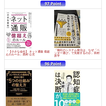
「御社のシステム発注は、なぜ「ベ
「【小さな会社】 ネット通販 億超
ンダー選び」で失敗するのか」田村
えのルール」西村 公児
昇平