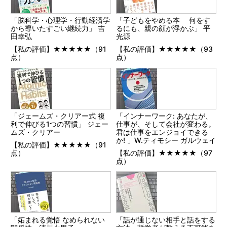
「脳科学・心理学・行動経済学
「子どもをやめる本 何をす
から導いたすごい継続力」 吉
るにも、親の顔が浮かぶ」 平
田幸弘
光源
【私の評価】★★★★★（91
【私の評価】★★★★★（93
点）
点）
「ジェームズ・クリアー式 複
「インナーワーク: あなたが、
利で伸びる1つの習慣」 ジェー
仕事が、そして会社が変わる。
ムズ・クリアー
君は仕事をエンジョイできる
か! 」W.ティモシー ガルウェイ
【私の評価】★★★★★（91
点）
【私の評価】★★★★★（97
点）
「妬まれる覚悟 なめられない
「話が通じない相手と話をする