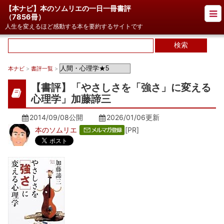
【本ナビ】本のソムリエの一日一冊書評
（
7856冊
）
人生を変えるほど感動する本を要約するサイトです
本ナビ
>
書評一覧
>
【書評】「やさしさを「強さ」に変える
心理学」加藤諦三
2014/09/08公開
2026/01/06
更新
本のソムリエ
[PR]