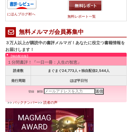
にほんブログ村へ
無料レポート一覧
無料メルマガ会員募集中
３万人以上が購読中の書評メルマガ！あなたに役立つ書籍情報を
お届けします！
【独自配信版】
１分間書評！『一日一冊：人生の智恵』
読者数
まぐまぐ24,773人＋独自配信2,544人
発行周期
ほぼ平日刊
登録
解除
>>
バックナンバー
>>
読者の声