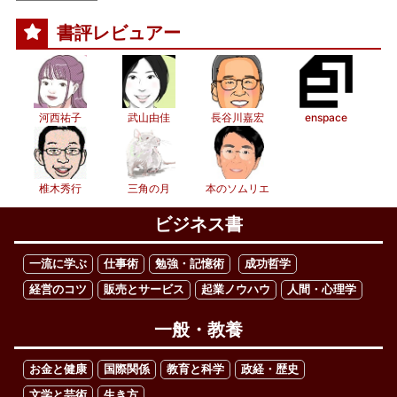
書評レビュアー
河西祐子
武山由佳
長谷川嘉宏
enspace
椎木秀行
三角の月
本のソムリエ
ビジネス書
一流に学ぶ
仕事術
勉強・記憶術
成功哲学
経営のコツ
販売とサービス
起業ノウハウ
人間・心理学
一般・教養
お金と健康
国際関係
教育と科学
政経・歴史
文学と芸術
生き方