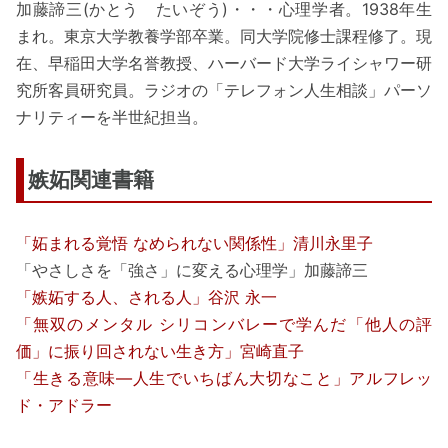
加藤諦三(かとう たいぞう)・・・心理学者。1938年生
まれ。東京大学教養学部卒業。同大学院修士課程修了。現
在、早稲田大学名誉教授、ハーバード大学ライシャワー研
究所客員研究員。ラジオの「テレフォン人生相談」パーソ
ナリティーを半世紀担当。
嫉妬関連書籍
「妬まれる覚悟 なめられない関係性」清川永里子
「やさしさを「強さ」に変える心理学」加藤諦三
「嫉妬する人、される人」谷沢 永一
「無双のメンタル シリコンバレーで学んだ「他人の評
価」に振り回されない生き方」宮崎直子
「生きる意味―人生でいちばん大切なこと」アルフレッ
ド・アドラー