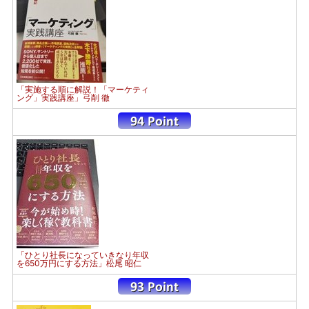
「実施する順に解説！「マーケティ
ング」実践講座」弓削 徹
「ひとり社長になっていきなり年収
を650万円にする方法」松尾 昭仁