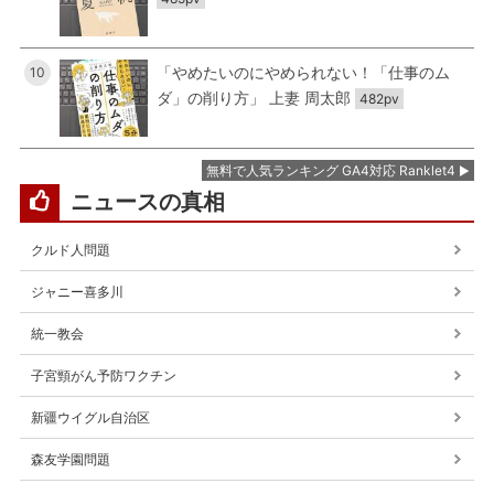
「やめたいのにやめられない！「仕事のム
10
ダ」の削り方」 上妻 周太郎
482pv
無料で人気ランキング GA4対応 Ranklet4
ニュースの真相
クルド人問題
ジャニー喜多川
統一教会
子宮頸がん予防ワクチン
新疆ウイグル自治区
森友学園問題