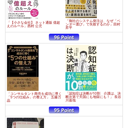
「御社のシステム発注は、なぜ「ベ
「【小さな会社】 ネット通販 億超
ンダー選び」で失敗するのか」田村
えのルール」西村 公児
昇平
「認知症は決断が10割 介護は、決
「コンサルタント商売を成功に導く
断次第で天国にも地獄にも！」 長谷
「5つの仕組み」の整え方」 五藤万
川嘉哉
晶