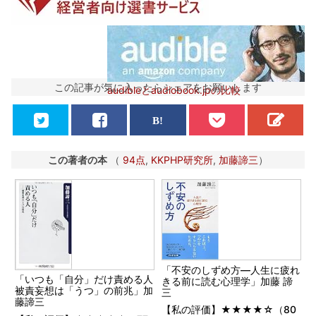
この記事が気に入ったらシェアをお願いします
audibleとaudiobook.jpの比較
この著者の本
（
94点
,
KKPHP研究所
,
加藤諦三
）
「不安のしずめ方―人生に疲れ
「いつも「自分」だけ責める人
きる前に読む心理学」加藤 諦
被責妄想は「うつ」の前兆」加
三
藤諦三
【私の評価】★★★★☆（80