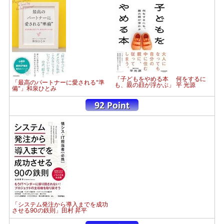
「子どもをやめる本 何をするに
「最高のパートナーに愛される"準
も、親の顔が浮かぶ」 平 光源
備"」和泉ひとみ
「システム発注から導入までを成功
させる90の鉄則」田村 昇平