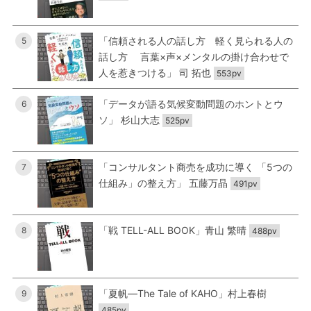
「信頼される人の話し方 軽く見られる人の
5
話し方 言葉×声×メンタルの掛け合わせで
人を惹きつける」 司 拓也
553pv
「データが語る気候変動問題のホントとウ
6
ソ」 杉山大志
525pv
「コンサルタント商売を成功に導く 「5つの
7
仕組み」の整え方」 五藤万晶
491pv
「戦 TELL-ALL BOOK」青山 繁晴
8
488pv
「夏帆―The Tale of KAHO」村上春樹
9
485pv