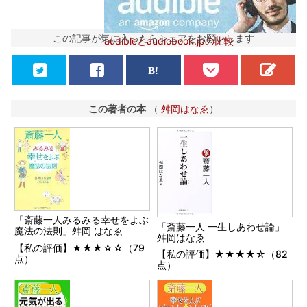
この記事が気に入ったらシェアをお願いします
audibleとaudiobook.jpの比較
この著者の本
（
舛岡はなゑ
）
「斎藤一人みるみる幸せをよぶ
「斎藤一人 一生しあわせ論」
魔法の法則」舛岡 はなゑ
舛岡はなゑ
【私の評価】★★★☆☆（79
【私の評価】★★★★☆（82
点）
点）