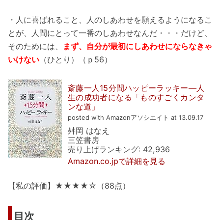
・人に喜ばれること、人のしあわせを願えるようになるこ
とが、人間にとって一番のしあわせなんだ・・・だけど、
そのためには、
まず、自分が最初にしあわせにならなきゃ
いけない
（ひとり）（ｐ56）
斎藤一人15分間ハッピーラッキー―人
生の成功者になる「ものすごくカンタ
ンな道」
posted with Amazonアソシエイト at 13.09.17
舛岡 はなえ
三笠書房
売り上げランキング: 42,936
Amazon.co.jpで詳細を見る
【私の評価】★★★★☆（88点）
目次