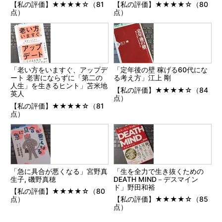
【私の評価】★★★★☆（81
【私の評価】★★★★☆（80
点）
点）
「老い方をいますぐ、アップデ
「定年後の壁 稼げる60代にな
ート 老害にならずに「第二の
る考え方」江上 剛
人生」を生きるヒント」苫米地
【私の評価】★★★★☆（84
英人
点）
【私の評価】★★★★☆（81
点）
「急に具合が悪くなる」宮野真
「生を全力で生き抜くための
生子, 磯野真穂
DEATH MIND－デスマイン
ド」野田和裕
【私の評価】★★★★☆（80
点）
【私の評価】★★★★☆（85
点）