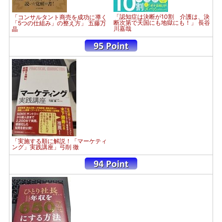
「認知症は決断が10割 介護は、決
「コンサルタント商売を成功に導く
断次第で天国にも地獄にも！」 長谷
「5つの仕組み」の整え方」 五藤万
川嘉哉
晶
「実施する順に解説！「マーケティ
ング」実践講座」弓削 徹