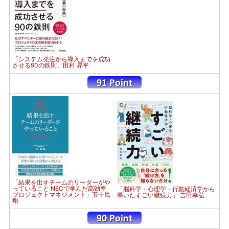
「システム発注から導入までを成功
させる90の鉄則」田村 昇平
「結果を出すチームのリーダーがや
っていること NECで学んだ高効率
「脳科学・心理学・行動経済学から
プロジェクトマネジメント」五十嵐
導いたすごい継続力」 吉田幸弘
剛