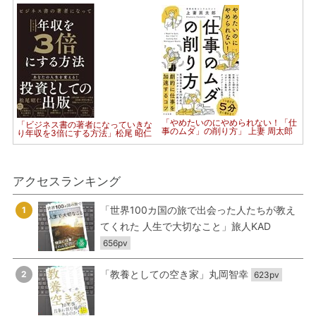
「やめたいのにやめられない！「仕
「ビジネス書の著者になっていきな
事のムダ」の削り方」 上妻 周太郎
り年収を3倍にする方法」松尾 昭仁
アクセスランキング
「世界100カ国の旅で出会った人たちが教え
1
てくれた 人生で大切なこと」旅人KAD
656pv
「教養としての空き家」丸岡智幸
2
623pv