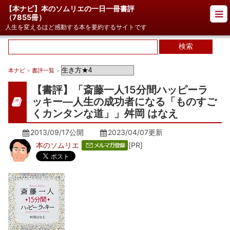
【本ナビ】本のソムリエの一日一冊書評
（
7855冊
）
人生を変えるほど感動する本を要約するサイトです
本ナビ
>
書評一覧
>
【書評】「斎藤一人15分間ハッピーラ
ッキー―人生の成功者になる「ものすご
くカンタンな道」」舛岡 はなえ
2013/09/17公開
2023/04/07
更新
本のソムリエ
[PR]