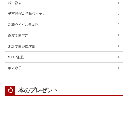
統一教会
子宮頸がん予防ワクチン
新疆ウイグル自治区
森友学園問題
加計学園獣医学部
STAP細胞
細木数子
本のプレゼント