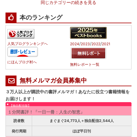
同じカテゴリーの続きを見る
本のランキング
/
/
/
人気ブログランキングへ
2024
2023
2022
2021
にほんブログ村へ
無料レポート一覧
無料メルマガ会員募集中
３万人以上が購読中の書評メルマガ！あなたに役立つ書籍情報を
お届けします！
【独自配信版】
１分間書評！『一日一冊：人生の智恵』
読者数
まぐまぐ24,773人＋独自配信2,544人
発行周期
ほぼ平日刊