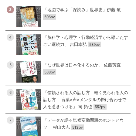
「地図で学ぶ「深読み」世界史」伊藤 敏
3
596pv
「脳科学・心理学・行動経済学から導いたす
4
ごい継続力」 吉田幸弘
589pv
「なぜ世界は日本化するのか」 佐藤芳直
5
588pv
「信頼される人の話し方 軽く見られる人の
6
話し方 言葉×声×メンタルの掛け合わせで
人を惹きつける」 司 拓也
552pv
「データが語る気候変動問題のホントとウ
7
ソ」 杉山大志
513pv