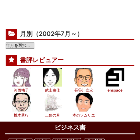
月別（2002年7月～）
書評レビュアー
河西祐子
武山由佳
長谷川嘉宏
enspace
椎木秀行
三角の月
本のソムリエ
ビジネス書