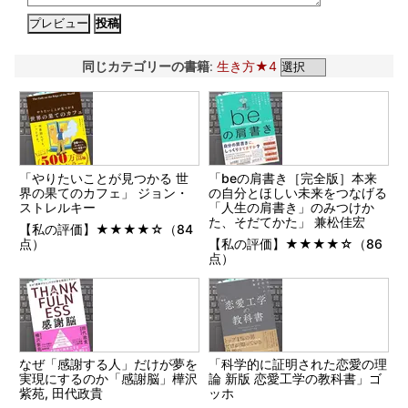
同じカテゴリーの書籍
:
生き方★4
「やりたいことが見つかる 世
「beの肩書き［完全版］本来
界の果てのカフェ」 ジョン・
の自分とほしい未来をつなげる
ストレルキー
「人生の肩書き」のみつけか
た、そだてかた」 兼松佳宏
【私の評価】★★★★☆（84
点）
【私の評価】★★★★☆（86
点）
なぜ「感謝する人」だけが夢を
「科学的に証明された恋愛の理
実現にするのか「感謝脳」樺沢
論 新版 恋愛工学の教科書」ゴ
紫苑, 田代政貴
ッホ