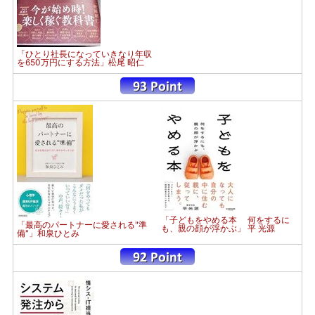
「ひとり社長になっていきなり年収
を650万円にする方法」松尾 昭仁
「子どもをやめる本 何をするに
「最高のパートナーに愛される"準
も、親の顔が浮かぶ」 平 光源
備"」和泉ひとみ