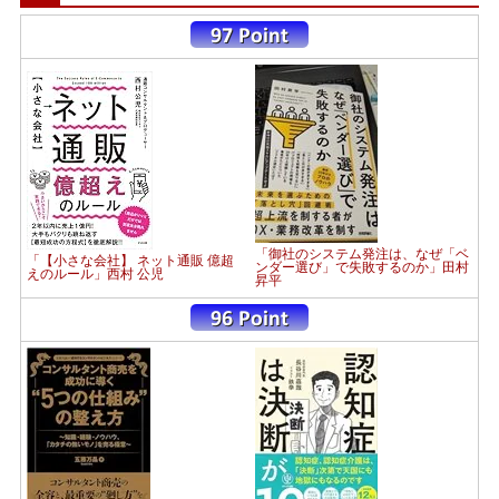
「御社のシステム発注は、なぜ「ベ
「【小さな会社】 ネット通販 億超
ンダー選び」で失敗するのか」田村
えのルール」西村 公児
昇平