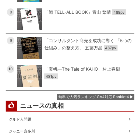
「戦 TELL-ALL BOOK」青山 繁晴
8
488pv
「コンサルタント商売を成功に導く 「5つの
9
仕組み」の整え方」 五藤万晶
487pv
「夏帆―The Tale of KAHO」村上春樹
10
481pv
無料で人気ランキング GA4対応 Ranklet4
ニュースの真相
クルド人問題
ジャニー喜多川