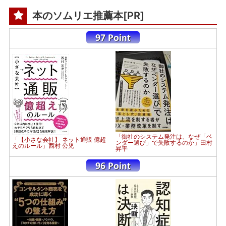
本のソムリエ推薦本[PR]
「御社のシステム発注は、なぜ「ベ
「【小さな会社】 ネット通販 億超
ンダー選び」で失敗するのか」田村
えのルール」西村 公児
昇平