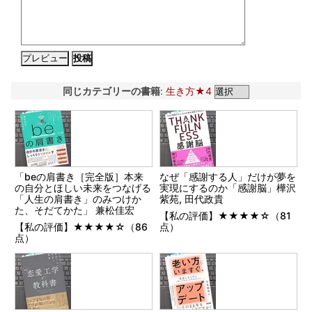
同じカテゴリーの書籍
:
生き方★4
「beの肩書き［完全版］本来
なぜ「感謝する人」だけが夢を
の自分とほしい未来をつなげる
実現にするのか「感謝脳」樺沢
「人生の肩書き」のみつけか
紫苑, 田代政貴
た、そだてかた」 兼松佳宏
【私の評価】★★★★☆（81
【私の評価】★★★★☆（86
点）
点）