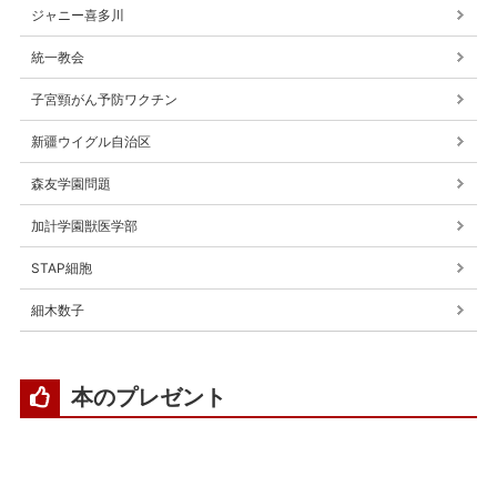
ジャニー喜多川
統一教会
子宮頸がん予防ワクチン
新疆ウイグル自治区
森友学園問題
加計学園獣医学部
STAP細胞
細木数子
本のプレゼント