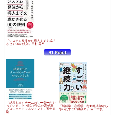
「システム発注から導入までを成功
させる90の鉄則」田村 昇平
「結果を出すチームのリーダーがや
っていること NECで学んだ高効率
「脳科学・心理学・行動経済学から
プロジェクトマネジメント」五十嵐
導いたすごい継続力」 吉田幸弘
剛