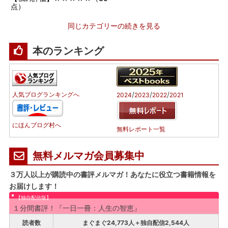
点）
同じカテゴリーの続きを見る
本のランキング
/
/
/
人気ブログランキングへ
2024
2023
2022
2021
にほんブログ村へ
無料レポート一覧
無料メルマガ会員募集中
３万人以上が購読中の書評メルマガ！あなたに役立つ書籍情報を
お届けします！
【独自配信版】
１分間書評！『一日一冊：人生の智恵』
読者数
まぐまぐ24,773人＋独自配信2,544人