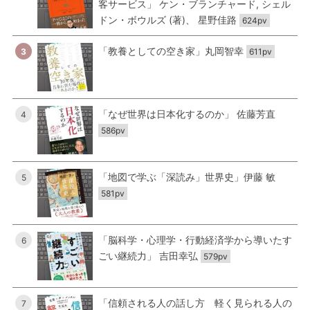
客サービス」 ケン・ブランチャード, シェル
ドン・ボウルズ (著)、 星野佳路
624pv
「教養としての空き家」丸岡智幸
3
611pv
「なぜ世界は日本化するのか」 佐藤芳直
4
586pv
「地図で学ぶ「深読み」世界史」伊藤 敏
5
581pv
「脳科学・心理学・行動経済学から導いたす
6
ごい継続力」 吉田幸弘
579pv
「信頼される人の話し方 軽く見られる人の
7