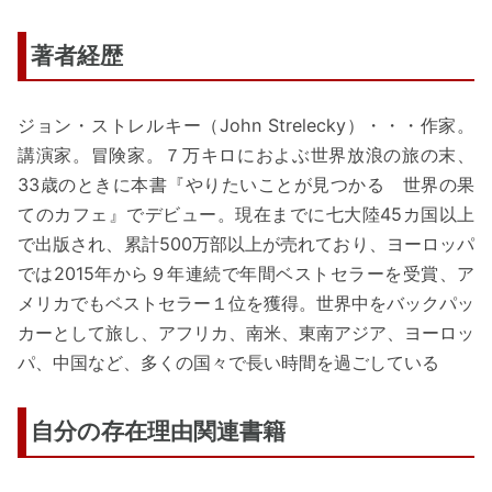
著者経歴
ジョン・ストレルキー（John Strelecky）・・・作家。
講演家。冒険家。７万キロにおよぶ世界放浪の旅の末、
33歳のときに本書『やりたいことが見つかる 世界の果
てのカフェ』でデビュー。現在までに七大陸45カ国以上
で出版され、累計500万部以上が売れており、ヨーロッパ
では2015年から９年連続で年間ベストセラーを受賞、ア
メリカでもベストセラー１位を獲得。世界中をバックパッ
カーとして旅し、アフリカ、南米、東南アジア、ヨーロッ
パ、中国など、多くの国々で長い時間を過ごしている
自分の存在理由関連書籍