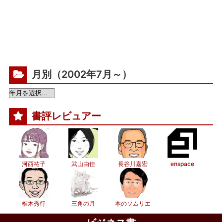
月別（2002年7月～）
書評レビュアー
河西祐子
武山由佳
長谷川嘉宏
enspace
椎木秀行
三角の月
本のソムリエ