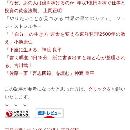
「なぜ、あの人は億を稼げるのか: 年収1億円を稼ぐ仕事と
投資の黄金法則」 上岡正明
「やりたいことが見つかる 世界の果てのカフェ」 ジョ
ン・ストレルキー
「「自分」の生き方 運命を変える東洋哲理2500年の教
え」小池康仁
「下座に生きる」神渡 良平
「書く瞑想 1日15分、紙に書き出すと頭と心が整理され
る」古川武士
「佐藤一斎「言志四録」を読む」神渡 良平
この記事が参考になったと思った方は、
クリック
をお願い
いたします。
↓ ↓ ↓
ブログランキング
／
にほんブログ村