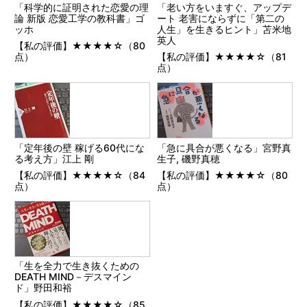
「科学的に証明された恋愛の理
「老い方をいますぐ、アップデ
論 新版 恋愛工学の教科書」ゴ
ート 老害にならずに「第二の
ッホ
人生」を生きるヒント」苫米地
英人
【私の評価】★★★★☆（80
点）
【私の評価】★★★★☆（81
点）
「定年後の壁 稼げる60代にな
「急に具合が悪くなる」宮野真
る考え方」江上 剛
生子, 磯野真穂
【私の評価】★★★★☆（84
【私の評価】★★★★☆（80
点）
点）
「生を全力で生き抜くための
DEATH MIND－デスマイン
ド」野田和裕
【私の評価】★★★★☆（85