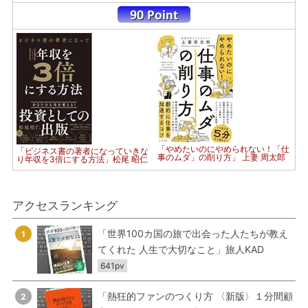
「やめたいのにやめられない！「仕
「ビジネス書の著者になっていきな
事のムダ」の削り方」 上妻 周太郎
り年収を3倍にする方法」松尾 昭仁
アクセスランキング
「世界100カ国の旅で出会った人たちが教え
1
てくれた 人生で大切なこと」旅人KAD
641pv
「熱狂的ファンのつくり方 〈新版〉１分間顧
2