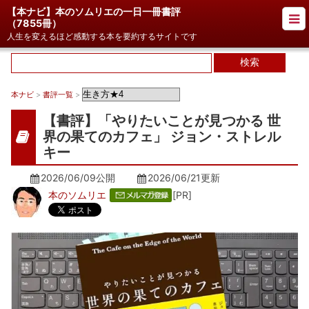
【本ナビ】本のソムリエの一日一冊書評
（
7855冊
）
人生を変えるほど感動する本を要約するサイトです
本ナビ
>
書評一覧
>
【書評】「やりたいことが見つかる 世
界の果てのカフェ」 ジョン・ストレル
キー
2026/06/09公開
2026/06/21
更新
本のソムリエ
[PR]