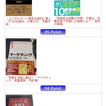
「認知症は決断が10割 介護は、決
「コンサルタント商売を成功に導く
断次第で天国にも地獄にも！」 長谷
「5つの仕組み」の整え方」 五藤万
川嘉哉
晶
「実施する順に解説！「マーケティ
ング」実践講座」弓削 徹