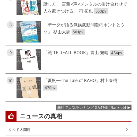
話し方 言葉×声×メンタルの掛け合わせで
人を惹きつける」 司 拓也
550pv
「データが語る気候変動問題のホントとウ
8
ソ」 杉山大志
501pv
「戦 TELL-ALL BOOK」青山 繁晴
9
484pv
「夏帆―The Tale of KAHO」村上春樹
10
479pv
無料で人気ランキング GA4対応 Ranklet4
ニュースの真相
クルド人問題