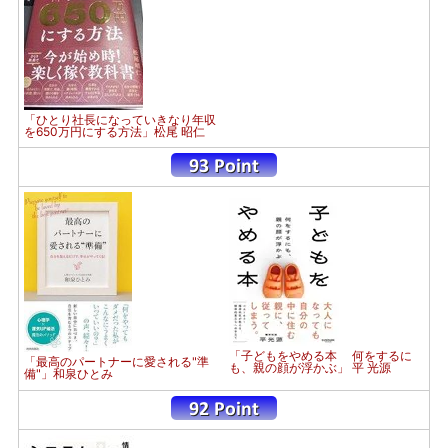
「ひとり社長になっていきなり年収
を650万円にする方法」松尾 昭仁
「子どもをやめる本 何をするに
「最高のパートナーに愛される"準
も、親の顔が浮かぶ」 平 光源
備"」和泉ひとみ