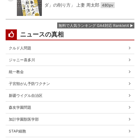
ダ」の削り方」 上妻 周太郎
480pv
無料で人気ランキング GA4対応 Ranklet4
ニュースの真相
クルド人問題
ジャニー喜多川
統一教会
子宮頸がん予防ワクチン
新疆ウイグル自治区
森友学園問題
加計学園獣医学部
STAP細胞