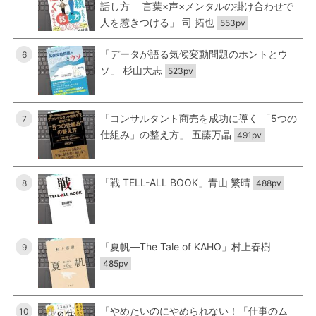
話し方 言葉×声×メンタルの掛け合わせで
人を惹きつける」 司 拓也
553pv
「データが語る気候変動問題のホントとウ
6
ソ」 杉山大志
523pv
「コンサルタント商売を成功に導く 「5つの
7
仕組み」の整え方」 五藤万晶
491pv
「戦 TELL-ALL BOOK」青山 繁晴
8
488pv
「夏帆―The Tale of KAHO」村上春樹
9
485pv
「やめたいのにやめられない！「仕事のム
10