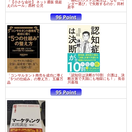
「御社のシステム発注は、なぜ「ベ
「【小さな会社】 ネット通販 億超
ンダー選び」で失敗するのか」田村
えのルール」西村 公児
昇平
「認知症は決断が10割 介護は、決
「コンサルタント商売を成功に導く
断次第で天国にも地獄にも！」 長谷
「5つの仕組み」の整え方」 五藤万
川嘉哉
晶