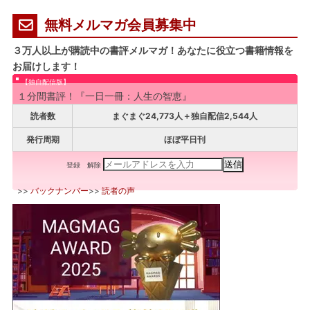
無料メルマガ会員募集中
３万人以上が購読中の書評メルマガ！あなたに役立つ書籍情報を
お届けします！
【独自配信版】
１分間書評！『一日一冊：人生の智恵』
読者数
まぐまぐ24,773人＋独自配信2,544人
発行周期
ほぼ平日刊
登録
解除
>>
バックナンバー
>>
読者の声