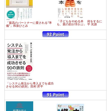
「子どもをやめる本 何をするに
「最高のパートナーに愛される"準
も、親の顔が浮かぶ」 平 光源
備"」和泉ひとみ
「システム発注から導入までを成功
させる90の鉄則」田村 昇平