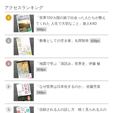
アクセスランキング
「世界100カ国の旅で出会った人たちが教え
1
てくれた 人生で大切なこと」旅人KAD
668pv
「教養としての空き家」丸岡智幸
2
626pv
「地図で学ぶ「深読み」世界史」伊藤 敏
3
608pv
「なぜ世界は日本化するのか」 佐藤芳直
4
588pv
「信頼される人の話し方 軽く見られる人の
5