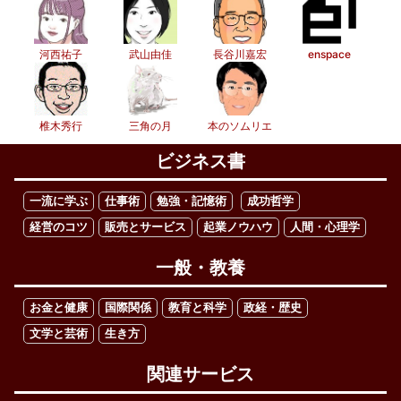
河西祐子
武山由佳
長谷川嘉宏
enspace
椎木秀行
三角の月
本のソムリエ
ビジネス書
一流に学ぶ
仕事術
勉強・記憶術
成功哲学
経営のコツ
販売とサービス
起業ノウハウ
人間・心理学
一般・教養
お金と健康
国際関係
教育と科学
政経・歴史
文学と芸術
生き方
関連サービス