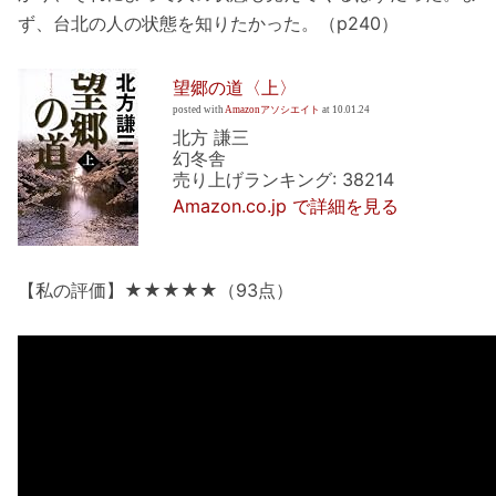
ず、台北の人の状態を知りたかった。（p240）
望郷の道〈上〉
posted with
Amazonアソシエイト
at 10.01.24
北方 謙三
幻冬舎
売り上げランキング: 38214
Amazon.co.jp で詳細を見る
【私の評価】★★★★★（93点）