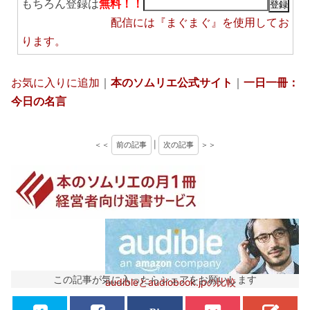
もちろん登録は
無料！！
配信には
『まぐまぐ』
を使用してお
ります。
お気に入りに追加
｜
本のソムリエ公式サイト
｜
一日一冊：
今日の名言
＜＜
前の記事
|
次の記事
＞＞
この記事が気に入ったらシェアをお願いします
audibleとaudiobook.jpの比較