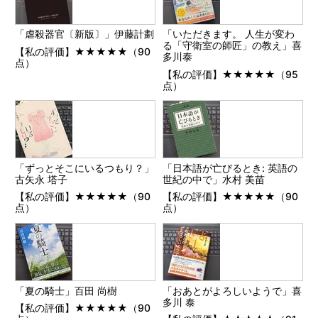
「虐殺器官〔新版〕」伊藤計劃
「いただきます。 人生が変わ
る「守衛室の師匠」の教え」喜
【私の評価】★★★★★（90
多川泰
点）
【私の評価】★★★★★（95
点）
「ずっとそこにいるつもり？」
「日本語が亡びるとき: 英語の
古矢永 塔子
世紀の中で」水村 美苗
【私の評価】★★★★★（90
【私の評価】★★★★★（90
点）
点）
「夏の騎士」百田 尚樹
「おあとがよろしいようで」喜
多川 泰
【私の評価】★★★★★（90