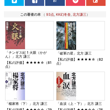
この著者の本
（
93点
,
KK幻冬舎
,
北方謙三
）
「チンギス紀 1 火眼（かが
「破軍の星」北方 謙三
ん）」北方 謙三
【私の評価】★★★★☆（82
【私の評価】★★★★☆（81
点）
点）
「楊家将〈下〉」北方 謙三
「血涙（上・下）」北方 謙三
【私の評価】★★★☆☆（79
【私の評価】★★★☆☆（76