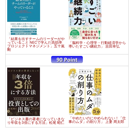
「結果を出すチームのリーダーがや
っていること NECで学んだ高効率
「脳科学・心理学・行動経済学から
プロジェクトマネジメント」五十嵐
導いたすごい継続力」 吉田幸弘
剛
「やめたいのにやめられない！「仕
「ビジネス書の著者になっていきな
事のムダ」の削り方」 上妻 周太郎
り年収を3倍にする方法」松尾 昭仁