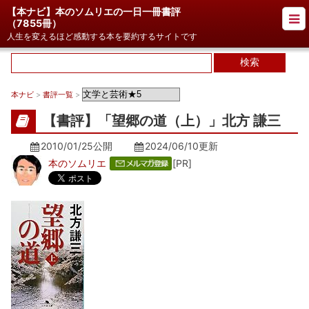
【本ナビ】本のソムリエの一日一冊書評
（
7855冊
）
人生を変えるほど感動する本を要約するサイトです
本ナビ
>
書評一覧
>
【書評】「望郷の道（上）」北方 謙三
2010/01/25公開
2024/06/10
更新
本のソムリエ
[PR]