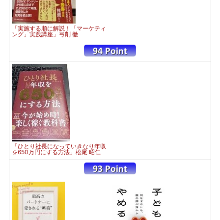
「実施する順に解説！「マーケティ
ング」実践講座」弓削 徹
「ひとり社長になっていきなり年収
を650万円にする方法」松尾 昭仁