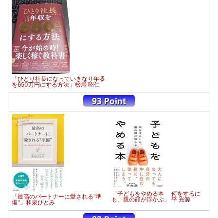
「ひとり社長になっていきなり年収
を650万円にする方法」松尾 昭仁
「子どもをやめる本 何をするに
「最高のパートナーに愛される"準
も、親の顔が浮かぶ」 平 光源
備"」和泉ひとみ