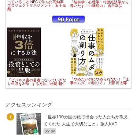
っていること NECで学んだ高効率
「脳科学・心理学・行動経済学から
プロジェクトマネジメント」五十嵐
導いたすごい継続力」 吉田幸弘
剛
「やめたいのにやめられない！「仕
「ビジネス書の著者になっていきな
事のムダ」の削り方」 上妻 周太郎
り年収を3倍にする方法」松尾 昭仁
アクセスランキング
「世界100カ国の旅で出会った人たちが教え
1
てくれた 人生で大切なこと」旅人KAD
651pv