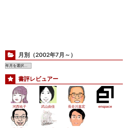
月別（2002年7月～）
書評レビュアー
河西祐子
武山由佳
長谷川嘉宏
enspace