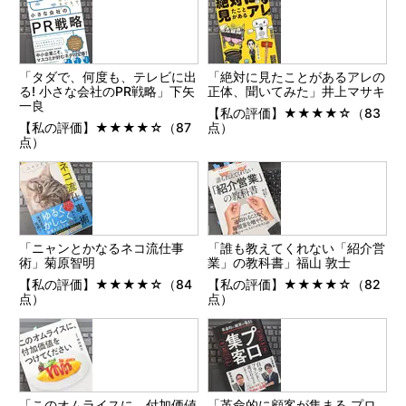
「タダで、何度も、テレビに出
「絶対に見たことがあるアレの
る! 小さな会社のPR戦略」下矢
正体、聞いてみた」井上マサキ
一良
【私の評価】★★★★☆（83
【私の評価】★★★★☆（87
点）
点）
「ニャンとかなるネコ流仕事
「誰も教えてくれない「紹介営
術」菊原智明
業」の教科書」福山 敦士
【私の評価】★★★★☆（84
【私の評価】★★★★☆（82
点）
点）
「このオムライスに、付加価値
「革命的に顧客が集まる プロ