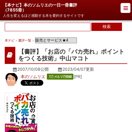
【本ナビ】本のソムリエの一日一冊書評
（
7855冊
）
人生を変えるほど感動する本を要約するサイトです
本ナビ
>
書評一覧
>
【書評】「お店の「バカ売れ」ポイント
をつくる技術」中山マコト
2007/10/08公開
2023/04/07
更新
本のソムリエ
[PR]