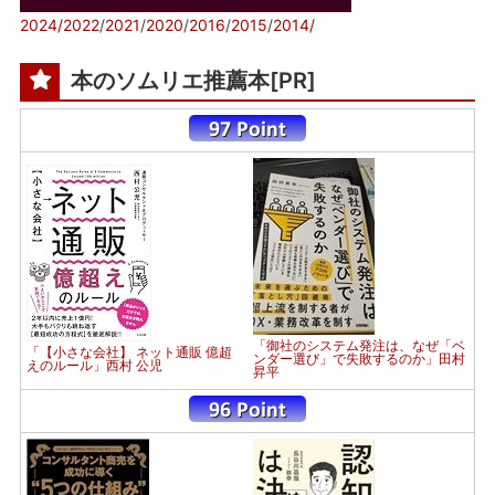
2024/
2022
/
2021
/
2020
/
2016
/
2015
/
2014/
本のソムリエ推薦本[PR]
「御社のシステム発注は、なぜ「ベ
「【小さな会社】 ネット通販 億超
ンダー選び」で失敗するのか」田村
えのルール」西村 公児
昇平