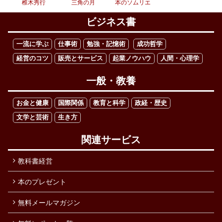
椎木秀行
三角の月
本のソムリエ
ビジネス書
一流に学ぶ
仕事術
勉強・記憶術
成功哲学
経営のコツ
販売とサービス
起業ノウハウ
人間・心理学
一般・教養
お金と健康
国際関係
教育と科学
政経・歴史
文学と芸術
生き方
関連サービス
教科書経営
本のプレゼント
無料メールマガジン