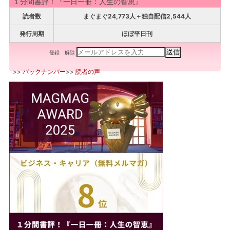
１分間書評！『一日一冊：人生の智恵』
読者数
まぐまぐ24,773人＋独自配信2,544人
発行周期
ほぼ平日刊
登録
解除
>>
バックナンバー
>>
読者の声