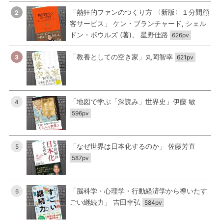
「熱狂的ファンのつくり方 〈新版〉１分間顧
2
客サービス」 ケン・ブランチャード, シェル
ドン・ボウルズ (著)、 星野佳路
626pv
「教養としての空き家」丸岡智幸
3
621pv
「地図で学ぶ「深読み」世界史」伊藤 敏
4
596pv
「なぜ世界は日本化するのか」 佐藤芳直
5
587pv
「脳科学・心理学・行動経済学から導いたす
6
ごい継続力」 吉田幸弘
584pv