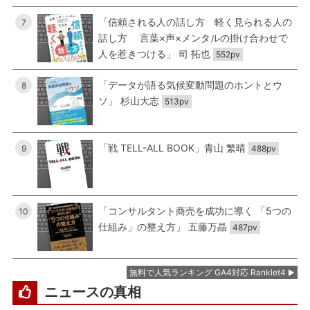
「信頼される人の話し方 軽く見られる人の
7
話し方 言葉×声×メンタルの掛け合わせで
人を惹きつける」 司 拓也
552pv
「データが語る気候変動問題のホントとウ
8
ソ」 杉山大志
513pv
「戦 TELL-ALL BOOK」青山 繁晴
9
488pv
「コンサルタント商売を成功に導く 「5つの
10
仕組み」の整え方」 五藤万晶
487pv
無料で人気ランキング GA4対応 Ranklet4
ニュースの真相