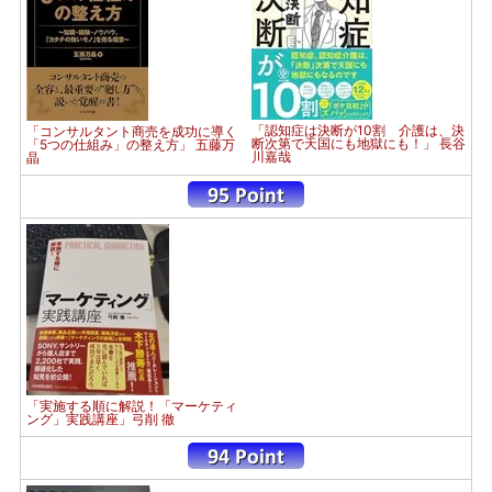
「認知症は決断が10割 介護は、決
「コンサルタント商売を成功に導く
断次第で天国にも地獄にも！」 長谷
「5つの仕組み」の整え方」 五藤万
川嘉哉
晶
「実施する順に解説！「マーケティ
ング」実践講座」弓削 徹