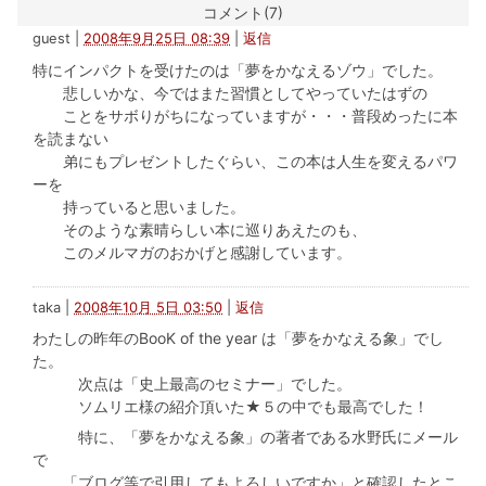
コメント(7)
guest
|
2008年9月25日 08:39
|
返信
特にインパクトを受けたのは「夢をかなえるゾウ」でした。
悲しいかな、今ではまた習慣としてやっていたはずの
ことをサボりがちになっていますが・・・普段めったに本
を読まない
弟にもプレゼントしたぐらい、この本は人生を変えるパワ
ーを
持っていると思いました。
そのような素晴らしい本に巡りあえたのも、
このメルマガのおかげと感謝しています。
taka
|
2008年10月 5日 03:50
|
返信
わたしの昨年のBooK of the year は「夢をかなえる象」でし
た。
次点は「史上最高のセミナー」でした。
ソムリエ様の紹介頂いた★５の中でも最高でした！
特に、「夢をかなえる象」の著者である水野氏にメール
で
「ブログ等で引用してもよろしいですか」と確認したとこ