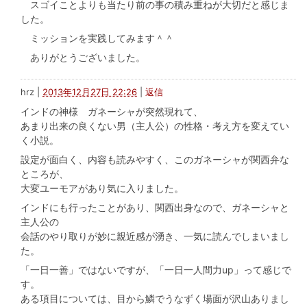
スゴイことよりも当たり前の事の積み重ねが大切だと感じま
した。
ミッションを実践してみます＾＾
ありがとうございました。
hrz
|
2013年12月27日 22:26
|
返信
インドの神様 ガネーシャが突然現れて、
あまり出来の良くない男（主人公）の性格・考え方を変えてい
く小説。
設定が面白く、内容も読みやすく、このガネーシャが関西弁な
ところが、
大変ユーモアがあり気に入りました。
インドにも行ったことがあり、関西出身なので、ガネーシャと
主人公の
会話のやり取りが妙に親近感が湧き、一気に読んでしまいまし
た。
「一日一善」ではないですが、「一日一人間力up」って感じで
す。
ある項目については、目から鱗でうなずく場面が沢山ありまし