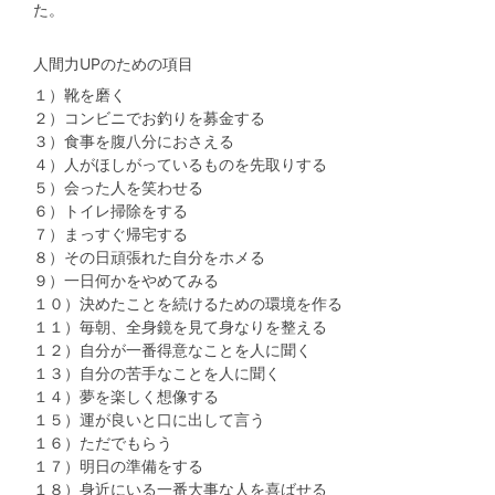
た。
人間力UPのための項目
１）靴を磨く
２）コンビニでお釣りを募金する
３）食事を腹八分におさえる
４）人がほしがっているものを先取りする
５）会った人を笑わせる
６）トイレ掃除をする
７）まっすぐ帰宅する
８）その日頑張れた自分をホメる
９）一日何かをやめてみる
１０）決めたことを続けるための環境を作る
１１）毎朝、全身鏡を見て身なりを整える
１２）自分が一番得意なことを人に聞く
１３）自分の苦手なことを人に聞く
１４）夢を楽しく想像する
１５）運が良いと口に出して言う
１６）ただでもらう
１７）明日の準備をする
１８）身近にいる一番大事な人を喜ばせる