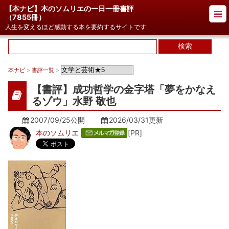
【本ナビ】本のソムリエの一日一冊書評
（
7855冊
）
人生を変えるほど感動する本を要約するサイトです
本ナビ
>
書評一覧
>
【書評】成功哲学の金字塔「夢をかなえ
るゾウ」水野 敬也
2007/09/25公開
2026/03/31
更新
本のソムリエ
[PR]