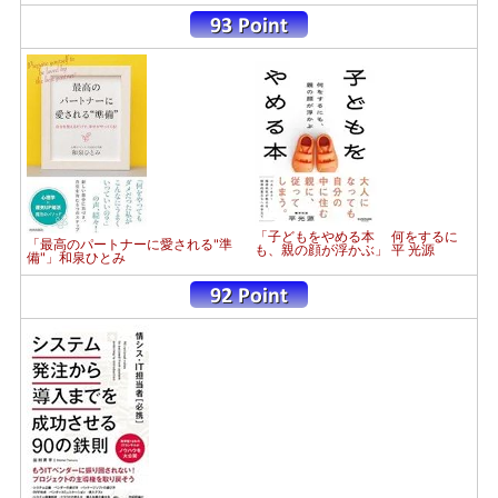
「子どもをやめる本 何をするに
「最高のパートナーに愛される"準
も、親の顔が浮かぶ」 平 光源
備"」和泉ひとみ