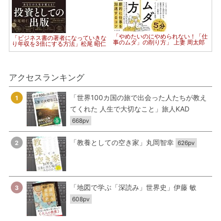
「やめたいのにやめられない！「仕
「ビジネス書の著者になっていきな
事のムダ」の削り方」 上妻 周太郎
り年収を3倍にする方法」松尾 昭仁
アクセスランキング
「世界100カ国の旅で出会った人たちが教え
1
てくれた 人生で大切なこと」旅人KAD
668pv
「教養としての空き家」丸岡智幸
2
626pv
「地図で学ぶ「深読み」世界史」伊藤 敏
3
608pv