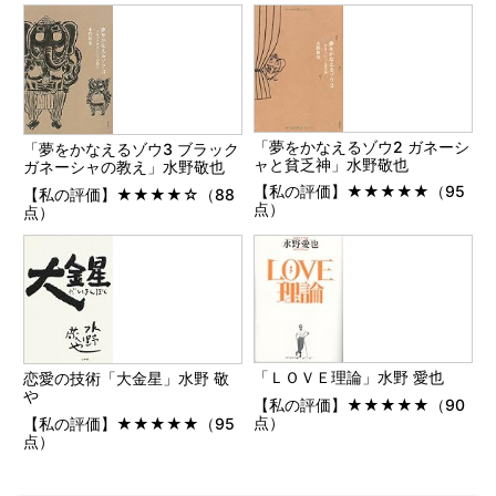
「夢をかなえるゾウ2 ガネーシ
「夢をかなえるゾウ3 ブラック
ャと貧乏神」水野敬也
ガネーシャの教え」水野敬也
【私の評価】★★★★★（95
【私の評価】★★★★☆（88
点）
点）
「ＬＯＶＥ理論」水野 愛也
恋愛の技術「大金星」水野 敬
や
【私の評価】★★★★★（90
点）
【私の評価】★★★★★（95
点）