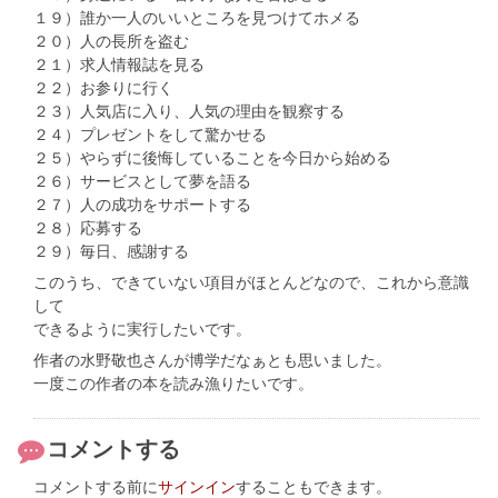
１９）誰か一人のいいところを見つけてホメる
２０）人の長所を盗む
２１）求人情報誌を見る
２２）お参りに行く
２３）人気店に入り、人気の理由を観察する
２４）プレゼントをして驚かせる
２５）やらずに後悔していることを今日から始める
２６）サービスとして夢を語る
２７）人の成功をサポートする
２８）応募する
２９）毎日、感謝する
このうち、できていない項目がほとんどなので、これから意識
して
できるように実行したいです。
作者の水野敬也さんが博学だなぁとも思いました。
一度この作者の本を読み漁りたいです。
コメントする
コメントする前に
サインイン
することもできます。