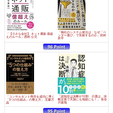
「御社のシステム発注は、なぜ「ベ
「【小さな会社】 ネット通販 億超
ンダー選び」で失敗するのか」田村
えのルール」西村 公児
昇平
「認知症は決断が10割 介護は、決
「コンサルタント商売を成功に導く
断次第で天国にも地獄にも！」 長谷
「5つの仕組み」の整え方」 五藤万
川嘉哉
晶