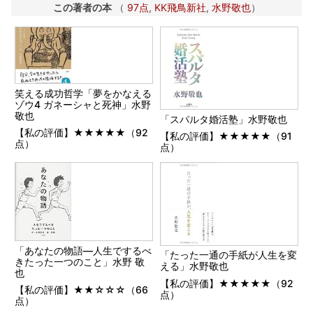
この著者の本
（
97点
,
KK飛鳥新社
,
水野敬也
）
笑える成功哲学「夢をかなえる
ゾウ4 ガネーシャと死神」水野
敬也
「スパルタ婚活塾」水野敬也
【私の評価】★★★★★（92
【私の評価】★★★★★（91
点）
点）
「あなたの物語―人生でするべ
「たった一通の手紙が人生を変
きたった一つのこと」水野 敬
える」水野敬也
也
【私の評価】★★★★★（92
【私の評価】★★☆☆☆（66
点）
点）