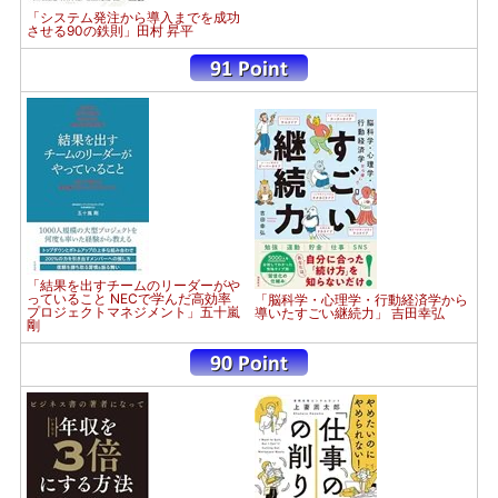
「システム発注から導入までを成功
させる90の鉄則」田村 昇平
「結果を出すチームのリーダーがや
っていること NECで学んだ高効率
「脳科学・心理学・行動経済学から
プロジェクトマネジメント」五十嵐
導いたすごい継続力」 吉田幸弘
剛