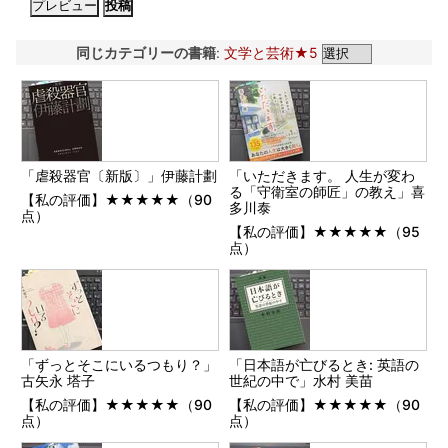
同じカテゴリーの書籍
:
文学と芸術★5
「虐殺器官〔新版〕」伊藤計劃
「いただきます。 人生が変わ
る「守衛室の師匠」の教え」喜
【私の評価】★★★★★（90
多川泰
点）
【私の評価】★★★★★（95
点）
「ずっとそこにいるつもり？」
「日本語が亡びるとき: 英語の
古矢永 塔子
世紀の中で」水村 美苗
【私の評価】★★★★★（90
【私の評価】★★★★★（90
点）
点）