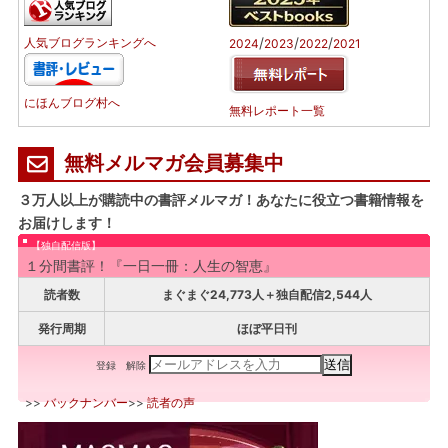
/
/
/
人気ブログランキングへ
2024
2023
2022
2021
にほんブログ村へ
無料レポート一覧
無料メルマガ会員募集中
３万人以上が購読中の書評メルマガ！あなたに役立つ書籍情報を
お届けします！
【独自配信版】
１分間書評！『一日一冊：人生の智恵』
読者数
まぐまぐ24,773人＋独自配信2,544人
発行周期
ほぼ平日刊
登録
解除
>>
バックナンバー
>>
読者の声