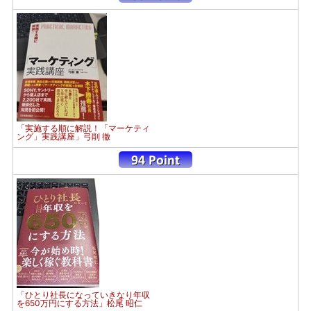
「実施する順に解説！「マーケティ
ング」実践講座」弓削 徹
「ひとり社長になっていきなり年収
を650万円にする方法」松尾 昭仁