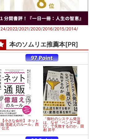
24/
2022
/
2021
/
2020
/
2016
/
2015
/
2014/
本のソムリエ推薦本[PR]
「御社のシステム発注
「【小さな会社】 ネット
は、なぜ「ベンダー選
通販 億超えのルール」西
び」で失敗するのか」田
 公児
村 昇平