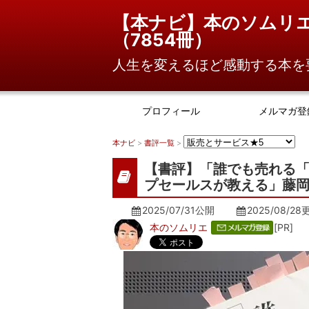
【本ナビ】本のソムリ
（
7854冊
）
人生を変えるほど感動する本を
プロフィール
メルマガ登
本ナビ
>
書評一覧
>
【書評】「誰でも売れる
プセールスが教える」藤岡
2025/07/31公開
2025/08/28
本のソムリエ
[PR]