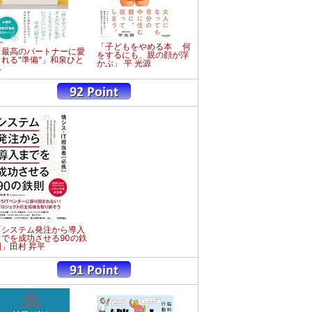
「子どもをやめる本 何
「最高のパートナーに愛
をするにも、親の顔が浮
される"準備"」和泉ひと
かぶ」 平 光源
み
「システム発注から導入
までを成功させる90の鉄
則」田村 昇平