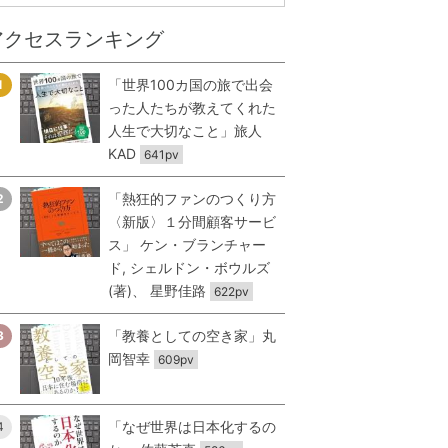
アクセスランキング
「世界100カ国の旅で出会
1
った人たちが教えてくれた
人生で大切なこと」旅人
KAD
641pv
「熱狂的ファンのつくり方
2
〈新版〉１分間顧客サービ
ス」 ケン・ブランチャー
ド, シェルドン・ボウルズ
(著)、 星野佳路
622pv
「教養としての空き家」丸
3
岡智幸
609pv
「なぜ世界は日本化するの
4