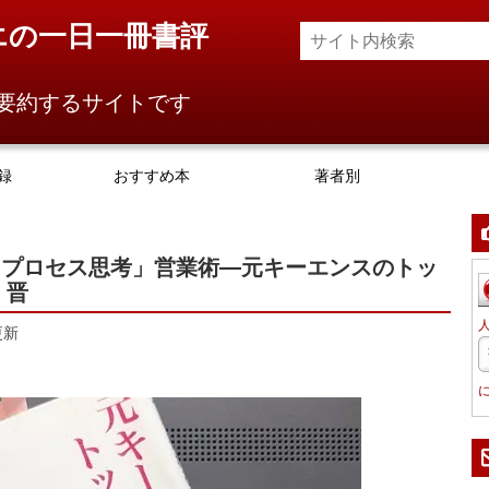
エの一日一冊書評
要約するサイトです
録
おすすめ本
著者別
「プロセス思考」営業術―元キーエンスのトッ
 晋
更新