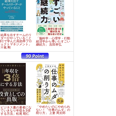
「結果を出すチームのリ
ーダーがやっていること
「脳科学・心理学・行動
NECで学んだ高効率プロ
経済学から導いたすごい
ジェクトマネジメント」
継続力」 吉田幸弘
五十嵐 剛
「やめたいのにやめられ
「ビジネス書の著者にな
ない！「仕事のムダ」の
っていきなり年収を3倍
削り方」 上妻 周太郎
にする方法」松尾 昭仁