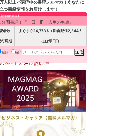
万人以上が購読中の書評メルマガ！あなたに
立つ書籍情報をお届けします！
【独自配信版】
１分間書評！『一日一冊：人生の智恵』
読者数
まぐまぐ24,773人＋独自配信2,544人
発行周期
ほぼ平日刊
登録
解除
>>
バックナンバー
>>
読者の声