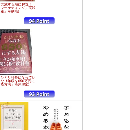
「実施する順に解説！
「マーケティング」実践
講座」弓削 徹
「ひとり社長になってい
きなり年収を650万円に
する方法」松尾 昭仁