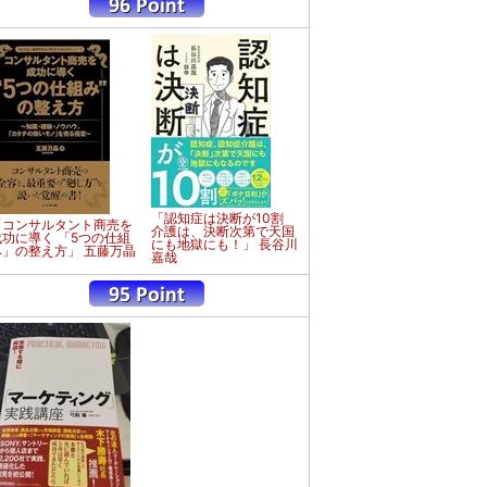
「認知症は決断が10割
「コンサルタント商売を
介護は、決断次第で天国
成功に導く 「5つの仕組
にも地獄にも！」 長谷川
み」の整え方」 五藤万晶
嘉哉