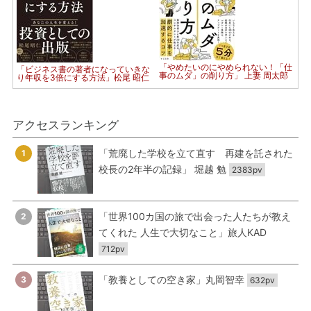
「やめたいのにやめられない！「仕
「ビジネス書の著者になっていきな
事のムダ」の削り方」 上妻 周太郎
り年収を3倍にする方法」松尾 昭仁
アクセスランキング
「荒廃した学校を立て直す 再建を託された
1
校長の2年半の記録」 堀越 勉
2383pv
「世界100カ国の旅で出会った人たちが教え
2
てくれた 人生で大切なこと」旅人KAD
712pv
「教養としての空き家」丸岡智幸
3
632pv