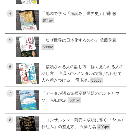
「地図で学ぶ「深読み」世界史」伊藤 敏
4
614pv
「なぜ世界は日本化するのか」 佐藤芳直
5
588pv
「信頼される人の話し方 軽く見られる人の
6
話し方 言葉×声×メンタルの掛け合わせで
人を惹きつける」 司 拓也
556pv
「データが語る気候変動問題のホントとウ
7
ソ」 杉山大志
531pv
「コンサルタント商売を成功に導く 「5つの
8
仕組み」の整え方」 五藤万晶
493pv