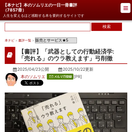
【本ナビ】本のソムリエの一日一冊書評
（
7857冊
）
人生を変えるほど感動する本を要約するサイトです
本ナビ
>
書評一覧
>
【書評】「武器としての行動経済学:
「売れる」のウラ教えます」弓削徹
2025/04/23公開
2025/10/22
更新
本のソムリエ
[PR]