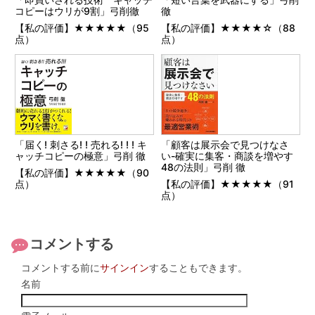
コピーはウリが9割」弓削徹
徹
【私の評価】★★★★★（95
【私の評価】★★★★☆（88
点）
点）
「届く! 刺さる! ! 売れる! ! ! キ
「顧客は展示会で見つけなさ
ャッチコピーの極意」弓削 徹
い-確実に集客・商談を増やす
48の法則」弓削 徹
【私の評価】★★★★★（90
点）
【私の評価】★★★★★（91
点）
コメントする
コメントする前に
サインイン
することもできます。
名前