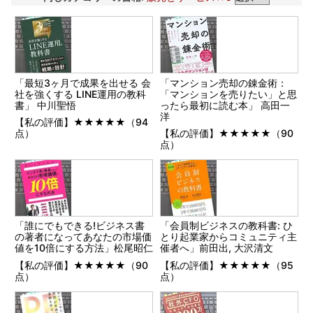
「最短3ヶ月で成果を出せる 会
「マンション売却の錬金術：
社を強くする LINE運用の教科
「マンションを売りたい」と思
書」 中川聖悟
ったら最初に読む本」 高田一
洋
【私の評価】★★★★★（94
点）
【私の評価】★★★★★（90
点）
「誰にでもできる!ビジネス書
「会員制ビジネスの教科書: ひ
の著者になってあなたの市場価
とり起業家からコミュニティ主
値を10倍にする方法」松尾昭仁
催者へ」前田出, 大沢清文
【私の評価】★★★★★（90
【私の評価】★★★★★（95
点）
点）