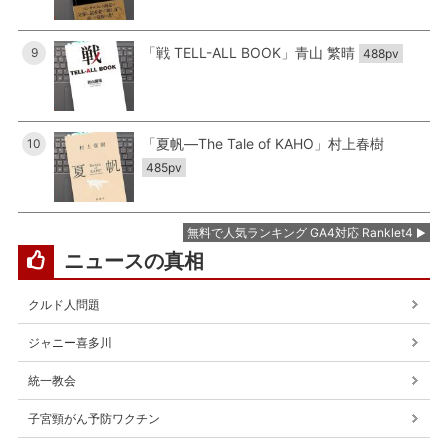
「戦 TELL-ALL BOOK」青山 繁晴
9
488pv
「夏帆―The Tale of KAHO」村上春樹
10
485pv
無料で人気ランキング GA4対応 Ranklet4
ニュースの真相
クルド人問題
ジャニー喜多川
統一教会
子宮頸がん予防ワクチン