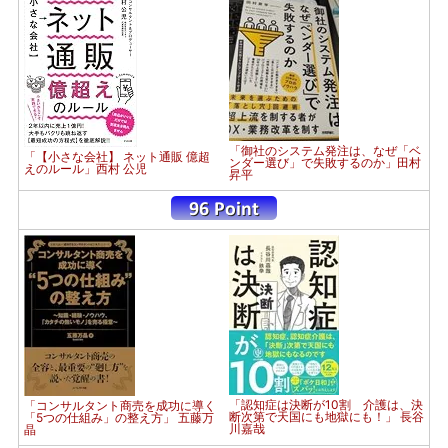
「御社のシステム発注は、なぜ「ベ
「【小さな会社】 ネット通販 億超
ンダー選び」で失敗するのか」田村
えのルール」西村 公児
昇平
「認知症は決断が10割 介護は、決
「コンサルタント商売を成功に導く
断次第で天国にも地獄にも！」 長谷
「5つの仕組み」の整え方」 五藤万
川嘉哉
晶