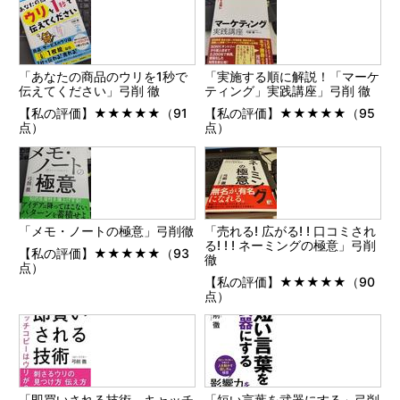
「あなたの商品のウリを1秒で
「実施する順に解説！「マーケ
伝えてください」弓削 徹
ティング」実践講座」弓削 徹
【私の評価】★★★★★（91
【私の評価】★★★★★（95
点）
点）
「メモ・ノートの極意」弓削徹
「売れる! 広がる! ! 口コミされ
る! ! ! ネーミングの極意」弓削
【私の評価】★★★★★（93
徹
点）
【私の評価】★★★★★（90
点）
「即買いされる技術 キャッチ
「短い言葉を武器にする」弓削