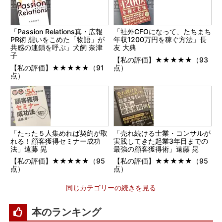
「Passion Relations真・広報
「社外CFOになって、たちまち
PR術 想いをこめた「物語」が
年収1200万円を稼ぐ方法」長
共感の連鎖を呼ぶ」犬飼 奈津
友 大典
子
【私の評価】★★★★★（93
【私の評価】★★★★★（91
点）
点）
「たった５人集めれば契約が取
「売れ続ける士業・コンサルが
れる！顧客獲得セミナー成功
実践してきた起業3年目までの
法」遠藤 晃
最強の顧客獲得術」遠藤 晃
【私の評価】★★★★★（95
【私の評価】★★★★★（95
点）
点）
同じカテゴリーの続きを見る
本のランキング