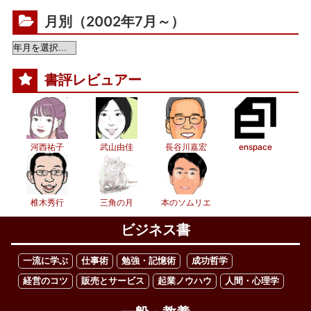
月別（2002年7月～）
書評レビュアー
河西祐子
武山由佳
長谷川嘉宏
enspace
椎木秀行
三角の月
本のソムリエ
ビジネス書
一流に学ぶ
仕事術
勉強・記憶術
成功哲学
経営のコツ
販売とサービス
起業ノウハウ
人間・心理学