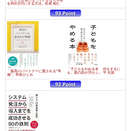
を650万円にする方法」松尾 昭仁
「子どもをやめる本 何をするに
「最高のパートナーに愛される"準
も、親の顔が浮かぶ」 平 光源
備"」和泉ひとみ