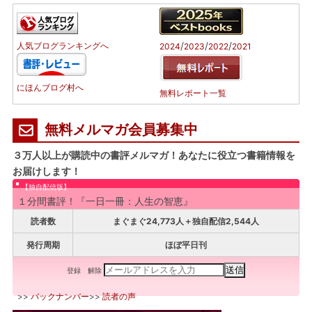
/
/
/
人気ブログランキングへ
2024
2023
2022
2021
にほんブログ村へ
無料レポート一覧
無料メルマガ会員募集中
３万人以上が購読中の書評メルマガ！あなたに役立つ書籍情報を
お届けします！
【独自配信版】
１分間書評！『一日一冊：人生の智恵』
読者数
まぐまぐ24,773人＋独自配信2,544人
発行周期
ほぼ平日刊
登録
解除
>>
バックナンバー
>>
読者の声