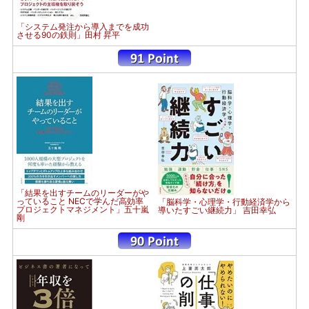
「システム発注から導入までを成功
させる90の鉄則」田村 昇平
「結果を出すチームのリーダーがや
っていること NECで学んだ高効率
「脳科学・心理学・行動経済学から
プロジェクトマネジメント」五十嵐
導いたすごい継続力」 吉田幸弘
剛