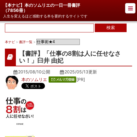
【本ナビ】本のソムリエの一日一冊書評
（
7856冊
）
人生を変えるほど感動する本を要約するサイトです
本ナビ
>
書評一覧
>
【書評】「仕事の8割は人に任せなさ
い！」臼井 由妃
2015/08/10公開
2025/05/13
更新
本のソムリエ
[PR]