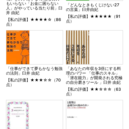
もいらない「お金に困らない
「どんなときもくじけない27
人」がやっている当たり前」臼
の言葉」臼井由妃
井 由妃
【私の評価】★★★★★（91
【私の評価】★★★★☆（86
点）
点）
「仕事ができて夢もかなう勉強
「あなたの年収を3倍にする料
の法則」臼井 由妃
理のパワー 「仕事のスキル」
「潜在能力」が開発される究極
【私の評価】★★★☆☆（70
の自分磨きツール 」臼井 由妃
点）
【私の評価】★★☆☆☆（63
点）