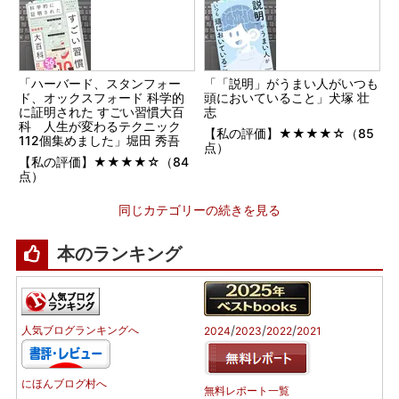
「ハーバード、スタンフォー
「「説明」がうまい人がいつも
ド、オックスフォード 科学的
頭においていること」犬塚 壮
に証明された すごい習慣大百
志
科 人生が変わるテクニック
【私の評価】★★★★☆（85
112個集めました」堀田 秀吾
点）
【私の評価】★★★★☆（84
点）
同じカテゴリーの続きを見る
本のランキング
/
/
/
人気ブログランキングへ
2024
2023
2022
2021
にほんブログ村へ
無料レポート一覧