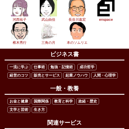
河西祐子
武山由佳
長谷川嘉宏
enspace
椎木秀行
三角の月
本のソムリエ
ビジネス書
一流に学ぶ
仕事術
勉強・記憶術
成功哲学
経営のコツ
販売とサービス
起業ノウハウ
人間・心理学
一般・教養
お金と健康
国際関係
教育と科学
政経・歴史
文学と芸術
生き方
関連サービス