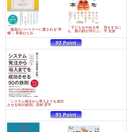
「子どもをやめる本 何をするに
「最高のパートナーに愛される"準
も、親の顔が浮かぶ」 平 光源
備"」和泉ひとみ
「システム発注から導入までを成功
させる90の鉄則」田村 昇平