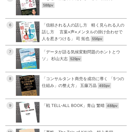
588pv
「信頼される人の話し方 軽く見られる人の
6
話し方 言葉×声×メンタルの掛け合わせで
人を惹きつける」 司 拓也
556pv
「データが語る気候変動問題のホントとウ
7
ソ」 杉山大志
529pv
「コンサルタント商売を成功に導く 「5つの
8
仕組み」の整え方」 五藤万晶
493pv
「戦 TELL-ALL BOOK」青山 繁晴
9
488pv