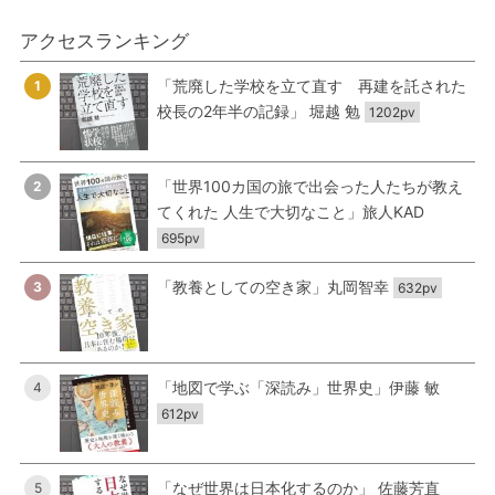
アクセスランキング
「荒廃した学校を立て直す 再建を託された
1
校長の2年半の記録」 堀越 勉
1202pv
「世界100カ国の旅で出会った人たちが教え
2
てくれた 人生で大切なこと」旅人KAD
695pv
「教養としての空き家」丸岡智幸
3
632pv
「地図で学ぶ「深読み」世界史」伊藤 敏
4
612pv
「なぜ世界は日本化するのか」 佐藤芳直
5