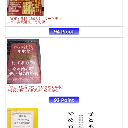
「実施する順に解説！「マーケティ
ング」実践講座」弓削 徹
「ひとり社長になっていきなり年収
を650万円にする方法」松尾 昭仁