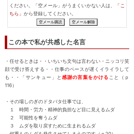
ください。「空メール」がうまくいかない人は、
「こ
ちら」
から登録してください。
空メール購読
空メール解除
この本で私が共感した名言
・任せるときは・・いちいち文句は言わない・ニッコリ笑
顔で受け答えする・・仕事のペースが遅くイライラして
も・・「サンキュー」と
感謝の言葉をかける
こと（ｐ
116）
・その場しのぎのドタバタ仕事では、
１ 時間・労力・精神的負担など目に見えるムダ
２ 可能性を奪うムダ
３ ムダを取り戻すために生まれるムダ
何重ものムダを発生させてしまうのです（ｐ20）