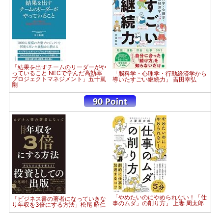
「結果を出すチームのリーダーがや
っていること NECで学んだ高効率
「脳科学・心理学・行動経済学から
プロジェクトマネジメント」五十嵐
導いたすごい継続力」 吉田幸弘
剛
「やめたいのにやめられない！「仕
「ビジネス書の著者になっていきな
事のムダ」の削り方」 上妻 周太郎
り年収を3倍にする方法」松尾 昭仁