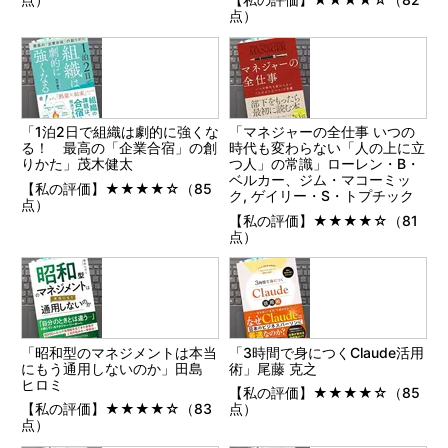
点）
「1泊2日で組織は劇的に強くな
「マネジャーの全仕事 いつの
る！ 最高の「企業合宿」の創
時代も変わらない「人の上に立
りかた」茂木健太
つ人」の常識」ローレン・B・
ベルカー、ジム・マコーミッ
【私の評価】★★★★☆（85
ク, ゲイリー・S・トプチック
点）
【私の評価】★★★★☆（81
点）
「昭和型のマネジメントは本当
「3時間で身につくClaude活用
にもう通用しないのか」田島
術」尾藤 克之
ヒロミ
【私の評価】★★★★☆（85
【私の評価】★★★★☆（83
点）
点）