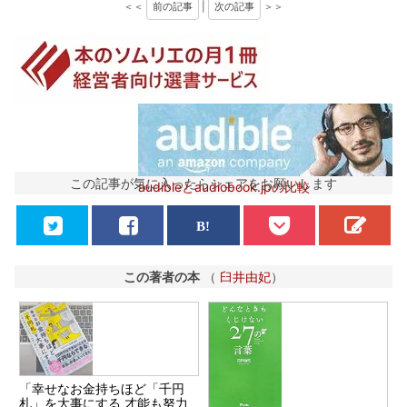
＜＜
前の記事
|
次の記事
＞＞
この記事が気に入ったらシェアをお願いします
audibleとaudiobook.jpの比較
この著者の本
（
臼井由妃
）
「幸せなお金持ちほど「千円
札」を大事にする 才能も努力