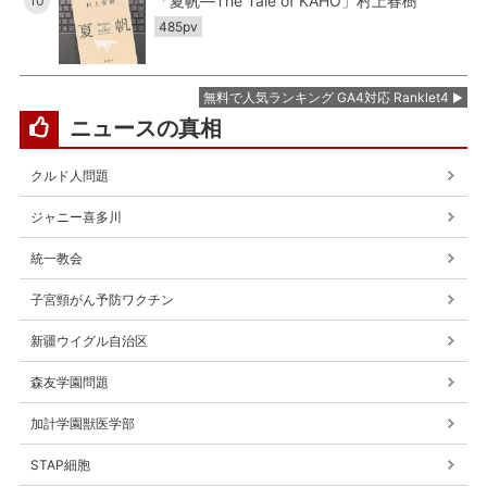
「夏帆―The Tale of KAHO」村上春樹
10
485pv
無料で人気ランキング GA4対応 Ranklet4
ニュースの真相
クルド人問題
ジャニー喜多川
統一教会
子宮頸がん予防ワクチン
新疆ウイグル自治区
森友学園問題
加計学園獣医学部
STAP細胞