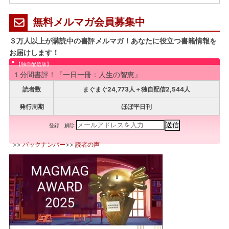
無料メルマガ会員募集中
３万人以上が購読中の書評メルマガ！あなたに役立つ書籍情報を
お届けします！
【独自配信版】
１分間書評！『一日一冊：人生の智恵』
読者数
まぐまぐ24,773人＋独自配信2,544人
発行周期
ほぼ平日刊
登録
解除
>>
バックナンバー
>>
読者の声