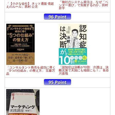
「御社のシステム発注は、なぜ「ベ
「【小さな会社】 ネット通販 億超
ンダー選び」で失敗するのか」田村
えのルール」西村 公児
昇平
「認知症は決断が10割 介護は、決
「コンサルタント商売を成功に導く
断次第で天国にも地獄にも！」 長谷
「5つの仕組み」の整え方」 五藤万
川嘉哉
晶