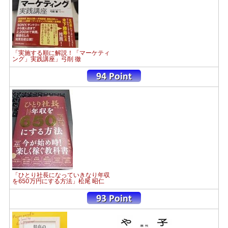
「実施する順に解説！「マーケティ
ング」実践講座」弓削 徹
「ひとり社長になっていきなり年収
を650万円にする方法」松尾 昭仁