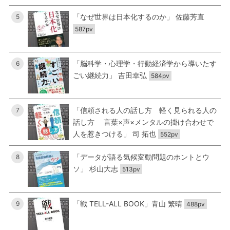
「なぜ世界は日本化するのか」 佐藤芳直
5
587pv
「脳科学・心理学・行動経済学から導いたす
6
ごい継続力」 吉田幸弘
584pv
「信頼される人の話し方 軽く見られる人の
7
話し方 言葉×声×メンタルの掛け合わせで
人を惹きつける」 司 拓也
552pv
「データが語る気候変動問題のホントとウ
8
ソ」 杉山大志
513pv
「戦 TELL-ALL BOOK」青山 繁晴
9
488pv