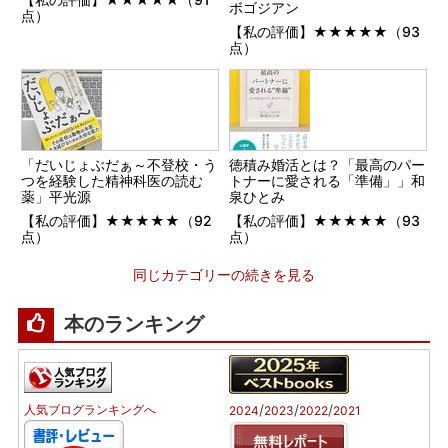
ボゴジアン
点）
【私の評価】★★★★★（93
点）
「だいじょぶだぁ～不登校・う
徳積み婚活とは？「最高のパー
つを経験した精神科医の読む
トナーに愛される「準備」」和
薬」平光源
泉ひとみ
【私の評価】★★★★★（92
【私の評価】★★★★★（93
点）
点）
同じカテゴリーの続きを見る
本のランキング
/
/
/
人気ブログランキングへ
2024
2023
2022
2021