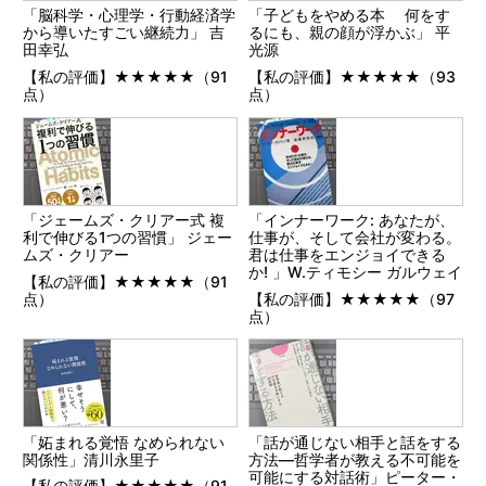
「脳科学・心理学・行動経済学
「子どもをやめる本 何をす
から導いたすごい継続力」 吉
るにも、親の顔が浮かぶ」 平
田幸弘
光源
【私の評価】★★★★★（91
【私の評価】★★★★★（93
点）
点）
「ジェームズ・クリアー式 複
「インナーワーク: あなたが、
利で伸びる1つの習慣」 ジェー
仕事が、そして会社が変わる。
ムズ・クリアー
君は仕事をエンジョイできる
か! 」W.ティモシー ガルウェイ
【私の評価】★★★★★（91
点）
【私の評価】★★★★★（97
点）
「妬まれる覚悟 なめられない
「話が通じない相手と話をする
関係性」清川永里子
方法―哲学者が教える不可能を
可能にする対話術」ピーター・
【私の評価】★★★★★（91