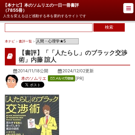
【本ナビ】本のソムリエの一日一冊書評
（
7855冊
）
人生を変えるほど感動する本を要約するサイトです
本ナビ
>
書評一覧
>
【書評】「「人たらし」のブラック交渉
術」内藤 誼人
2014/11/18公開
2024/12/02
更新
本のソムリエ
[PR]