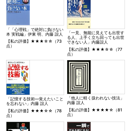
「「心理戦」で絶対に負けない
「一見、無能に見えても出世す
本 実戦編」伊東 明、内藤 誼人
る人、上手く立ち回っても出世
【私の評価】★★★☆☆（73
できない人」内藤誼人
点）
【私の評価】★★★☆☆（77
点）
「他人に軽く扱われない技法」
「記憶する技術―覚えたいこと
内藤 誼人
を忘れない」内藤 誼人
【私の評価】★★★★☆（81
【私の評価】★★★☆☆（78
点）
点）