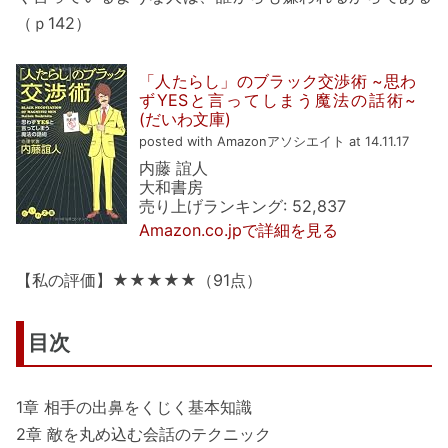
（ｐ142）
「人たらし」のブラック交渉術 ~思わ
ずYESと言ってしまう魔法の話術~
(だいわ文庫)
posted with Amazonアソシエイト at 14.11.17
内藤 誼人
大和書房
売り上げランキング: 52,837
Amazon.co.jpで詳細を見る
【私の評価】★★★★★（91点）
目次
1章 相手の出鼻をくじく基本知識
2章 敵を丸め込む会話のテクニック