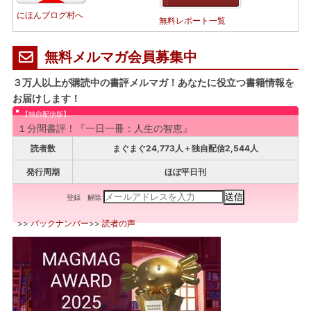
にほんブログ村へ
無料レポート一覧
無料メルマガ会員募集中
３万人以上が購読中の書評メルマガ！あなたに役立つ書籍情報を
お届けします！
【独自配信版】
１分間書評！『一日一冊：人生の智恵』
読者数
まぐまぐ24,773人＋独自配信2,544人
発行周期
ほぼ平日刊
登録
解除
>>
バックナンバー
>>
読者の声