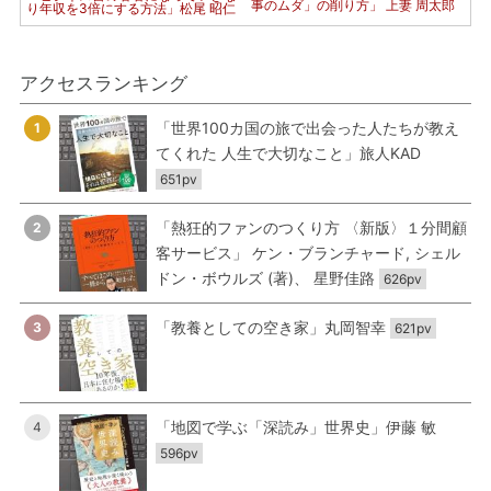
事のムダ」の削り方」 上妻 周太郎
り年収を3倍にする方法」松尾 昭仁
アクセスランキング
「世界100カ国の旅で出会った人たちが教え
1
てくれた 人生で大切なこと」旅人KAD
651pv
「熱狂的ファンのつくり方 〈新版〉１分間顧
2
客サービス」 ケン・ブランチャード, シェル
ドン・ボウルズ (著)、 星野佳路
626pv
「教養としての空き家」丸岡智幸
3
621pv
「地図で学ぶ「深読み」世界史」伊藤 敏
4
596pv