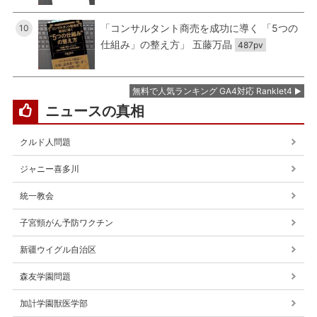
「コンサルタント商売を成功に導く 「5つの
10
仕組み」の整え方」 五藤万晶
487pv
無料で人気ランキング GA4対応 Ranklet4
ニュースの真相
クルド人問題
ジャニー喜多川
統一教会
子宮頸がん予防ワクチン
新疆ウイグル自治区
森友学園問題
加計学園獣医学部