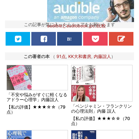
この記事が気に入ったらシェアをお願いします
audibleとaudiobook.jpの比較
この著者の本
（
91点
,
KK大和書房
,
内藤誼人
）
「不安や悩みがすぐに軽くなる
アドラー心理学」内藤誼人
「ベンジャミン・フランクリン
【私の評価】★★★☆☆（79
の心理法則」内藤 誼人
点）
【私の評価】★★★☆☆（70
点）