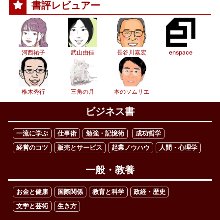
書評レビュアー
河西祐子
武山由佳
長谷川嘉宏
enspace
椎木秀行
三角の月
本のソムリエ
ビジネス書
一流に学ぶ
仕事術
勉強・記憶術
成功哲学
経営のコツ
販売とサービス
起業ノウハウ
人間・心理学
一般・教養
お金と健康
国際関係
教育と科学
政経・歴史
文学と芸術
生き方