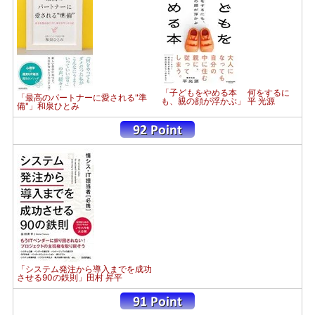
「子どもをやめる本 何をするに
「最高のパートナーに愛される"準
も、親の顔が浮かぶ」 平 光源
備"」和泉ひとみ
「システム発注から導入までを成功
させる90の鉄則」田村 昇平