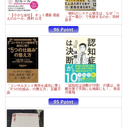
「御社のシステム発注は、なぜ「ベ
「【小さな会社】 ネット通販 億超
ンダー選び」で失敗するのか」田村
えのルール」西村 公児
昇平
「認知症は決断が10割 介護は、決
「コンサルタント商売を成功に導く
断次第で天国にも地獄にも！」 長谷
「5つの仕組み」の整え方」 五藤万
川嘉哉
晶