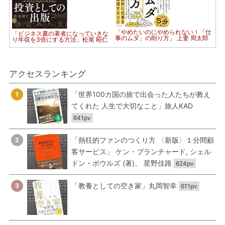
「やめたいのにやめられない！「仕
「ビジネス書の著者になっていきな
事のムダ」の削り方」 上妻 周太郎
り年収を3倍にする方法」松尾 昭仁
アクセスランキング
「世界100カ国の旅で出会った人たちが教え
1
てくれた 人生で大切なこと」旅人KAD
641pv
「熱狂的ファンのつくり方 〈新版〉１分間顧
2
客サービス」 ケン・ブランチャード, シェル
ドン・ボウルズ (著)、 星野佳路
624pv
「教養としての空き家」丸岡智幸
3
611pv