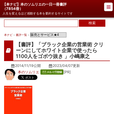
【本ナビ】本のソムリエの一日一冊書評
（
7854冊
）
人生を変えるほど感動する本を要約するサイトです
本ナビ
>
書評一覧
>
【書評】「ブラック企業の営業術 クリ
ーンにしてホワイト企業で使ったら
1100人をゴボウ抜き 」小嶋康之
2014/11/19公開
2023/04/07
更新
本のソムリエ
[PR]