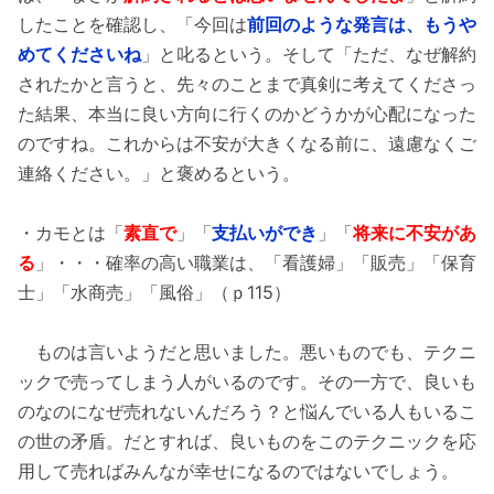
したことを確認し、「今回は
前回のような発言は、もうや
めてくださいね
」と叱るという。そして「ただ、なぜ解約
されたかと言うと、先々のことまで真剣に考えてくださっ
た結果、本当に良い方向に行くのかどうかが心配になった
のですね。これからは不安が大きくなる前に、遠慮なくご
連絡ください。」と褒めるという。
・カモとは「
素直で
」「
支払いができ
」「
将来に不安があ
る
」・・・確率の高い職業は、「看護婦」「販売」「保育
士」「水商売」「風俗」（ｐ115）
ものは言いようだと思いました。悪いものでも、テクニ
ックで売ってしまう人がいるのです。その一方で、良いも
のなのになぜ売れないんだろう？と悩んでいる人もいるこ
の世の矛盾。だとすれば、良いものをこのテクニックを応
用して売ればみんなが幸せになるのではないでしょう。