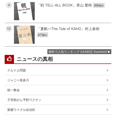
「戦 TELL-ALL BOOK」青山 繁晴
9
484pv
「夏帆―The Tale of KAHO」村上春樹
10
479pv
無料で人気ランキング GA4対応 Ranklet4
ニュースの真相
クルド人問題
ジャニー喜多川
統一教会
子宮頸がん予防ワクチン
新疆ウイグル自治区