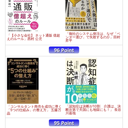
「御社のシステム発注は、なぜ「ベ
「【小さな会社】 ネット通販 億超
ンダー選び」で失敗するのか」田村
えのルール」西村 公児
昇平
「認知症は決断が10割 介護は、決
「コンサルタント商売を成功に導く
断次第で天国にも地獄にも！」 長谷
「5つの仕組み」の整え方」 五藤万
川嘉哉
晶