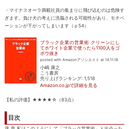
・マイナスオーラ満載社員の集まりに飛び込むのは危険す
ぎます。負け犬の考えに洗脳される可能性があり、モチベ
ーションが下がってしまいます（ｐ54）
ブラック企業の営業術 クリーンにし
てホワイト企業で使ったら1100人をゴ
ボウ抜き
posted with Amazonアソシエイト at 14.11.18
小嶋 康之
こう書房
売り上げランキング: 1,518
Amazon.co.jpで詳細を見る
【私の評価】★★★★☆（83点）
目次
序 章 私はこのようにして「ブラック営業術」と出会った