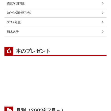
森友学園問題
加計学園獣医学部
STAP細胞
細木数子
本のプレゼント
月別（2002年7月～）