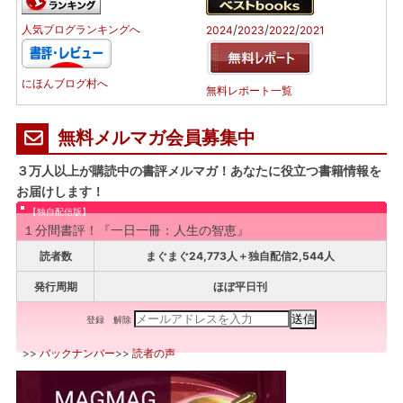
/
/
/
人気ブログランキングへ
2024
2023
2022
2021
にほんブログ村へ
無料レポート一覧
無料メルマガ会員募集中
３万人以上が購読中の書評メルマガ！あなたに役立つ書籍情報を
お届けします！
【独自配信版】
１分間書評！『一日一冊：人生の智恵』
読者数
まぐまぐ24,773人＋独自配信2,544人
発行周期
ほぼ平日刊
登録
解除
>>
バックナンバー
>>
読者の声