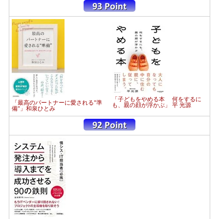
「子どもをやめる本 何をするに
「最高のパートナーに愛される"準
も、親の顔が浮かぶ」 平 光源
備"」和泉ひとみ