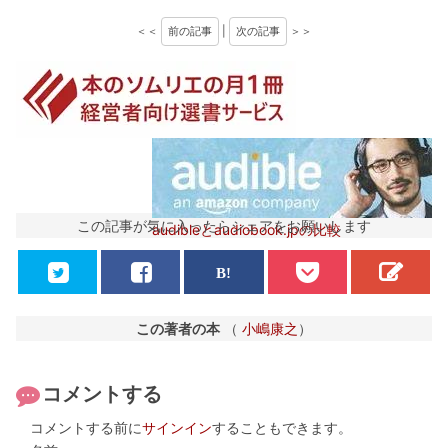
＜＜
前の記事
|
次の記事
＞＞
この記事が気に入ったらシェアをお願いします
audibleとaudiobook.jpの比較
この著者の本
（
小嶋康之
）
コメントする
コメントする前に
サインイン
することもできます。