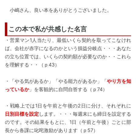
小嶋さん、良い本をありがとうございました。
この本で私が共感した名言
・営業マン1人当たり、最低いくら契約を取ってこなけれ
ば、会社が赤字になるのかという損益分岐点・・・あなた
の立ち位置では、いくらの契約額が必要なのか・・これら
を理解する・・（ｐ43）
・「やる気があるか」「やる能力があるか」「
やり方を知
っているか
」を客観的に自問自答する（ｐ74）
・戦略上では1日を午前と午後の2日に分け、それぞれに
日別目標を設定
します。・・・毎週末にも締日を設定する
のです。その結果をもとに、1日（午前と午後）ごとに部
長から各課に叱咤激励があります（ｐ57）