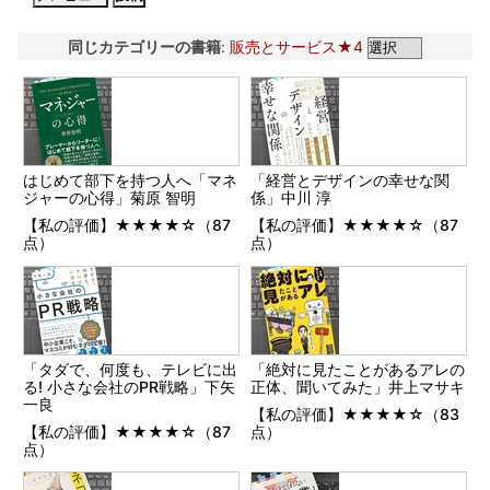
同じカテゴリーの書籍
:
販売とサービス★4
はじめて部下を持つ人へ「マネ
「経営とデザインの幸せな関
ジャーの心得」菊原 智明
係」中川 淳
【私の評価】★★★★☆（87
【私の評価】★★★★☆（87
点）
点）
「タダで、何度も、テレビに出
「絶対に見たことがあるアレの
る! 小さな会社のPR戦略」下矢
正体、聞いてみた」井上マサキ
一良
【私の評価】★★★★☆（83
【私の評価】★★★★☆（87
点）
点）