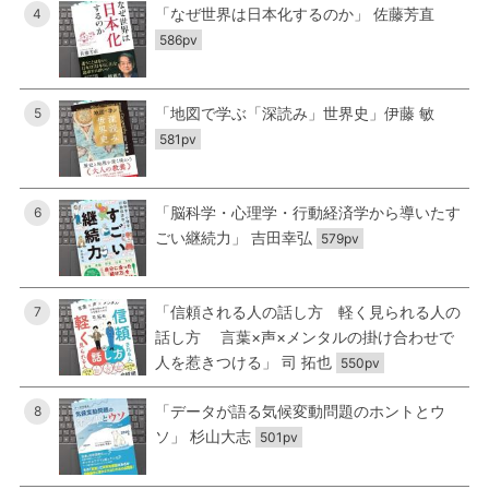
「なぜ世界は日本化するのか」 佐藤芳直
4
586pv
「地図で学ぶ「深読み」世界史」伊藤 敏
5
581pv
「脳科学・心理学・行動経済学から導いたす
6
ごい継続力」 吉田幸弘
579pv
「信頼される人の話し方 軽く見られる人の
7
話し方 言葉×声×メンタルの掛け合わせで
人を惹きつける」 司 拓也
550pv
「データが語る気候変動問題のホントとウ
8
ソ」 杉山大志
501pv