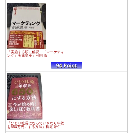
「実施する順に解説！「マーケティ
ング」実践講座」弓削 徹
「ひとり社長になっていきなり年収
を650万円にする方法」松尾 昭仁