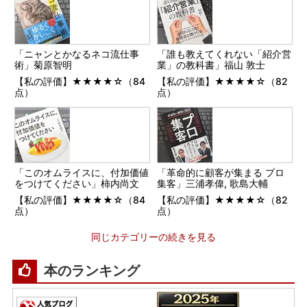
「ニャンとかなるネコ流仕事
「誰も教えてくれない「紹介営
術」菊原智明
業」の教科書」福山 敦士
【私の評価】★★★★☆（84
【私の評価】★★★★☆（82
点）
点）
「このオムライスに、付加価値
「革命的に顧客が集まる プロ
をつけてください」柿内尚文
集客」三浦孝偉, 歌島大輔
【私の評価】★★★★☆（84
【私の評価】★★★★☆（82
点）
点）
同じカテゴリーの続きを見る
本のランキング