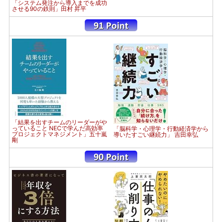
「システム発注から導入までを成功
させる90の鉄則」田村 昇平
「結果を出すチームのリーダーがや
っていること NECで学んだ高効率
「脳科学・心理学・行動経済学から
プロジェクトマネジメント」五十嵐
導いたすごい継続力」 吉田幸弘
剛