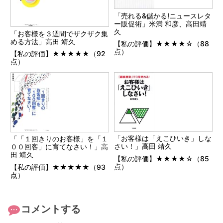
「売れる&儲かる!ニュースレタ
ー販促術」米満 和彦、高田靖
久
「お客様を３週間でザクザク集
める方法」高田 靖久
【私の評価】★★★★☆（88
点）
【私の評価】★★★★★（92
点）
「お客様は「えこひいき」しな
「「１回きりのお客様」を「１
さい！」高田 靖久
００回客」に育てなさい！」高
田 靖久
【私の評価】★★★★☆（85
点）
【私の評価】★★★★★（93
点）
コメントする