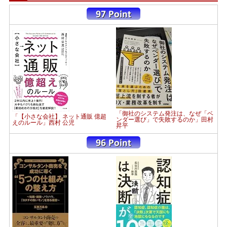
「御社のシステム発注は、なぜ「ベ
「【小さな会社】 ネット通販 億超
ンダー選び」で失敗するのか」田村
えのルール」西村 公児
昇平