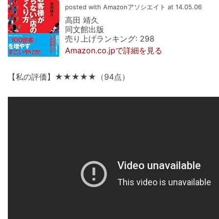
posted with Amazonアソシエイト at 14.05.06
高田 靖久
同文館出版
売り上げランキング: 298
Amazon.co.jpで詳細を見る
【私の評価】★★★★★（94点）