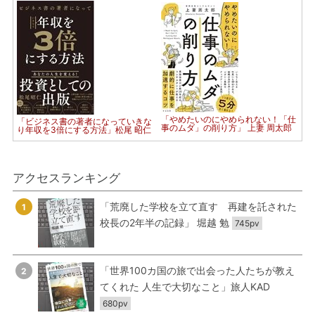
「やめたいのにやめられない！「仕
「ビジネス書の著者になっていきな
事のムダ」の削り方」 上妻 周太郎
り年収を3倍にする方法」松尾 昭仁
アクセスランキング
「荒廃した学校を立て直す 再建を託された
1
校長の2年半の記録」 堀越 勉
745pv
「世界100カ国の旅で出会った人たちが教え
2
てくれた 人生で大切なこと」旅人KAD
680pv