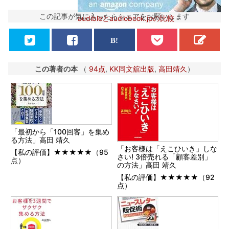
この記事が気に入ったらシェアをお願いします
audibleとaudiobook.jpの比較
この著者の本
（
94点
,
KK同文舘出版
,
高田靖久
）
「最初から「100回客」を集め
る方法」高田 靖久
「お客様は「えこひいき」しな
【私の評価】★★★★★（95
さい! 3倍売れる「顧客差別」
点）
の方法」高田 靖久
【私の評価】★★★★★（92
点）