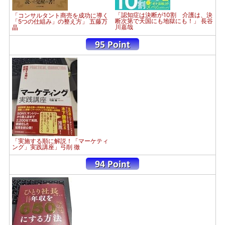
「認知症は決断が10割 介護は、決
「コンサルタント商売を成功に導く
断次第で天国にも地獄にも！」 長谷
「5つの仕組み」の整え方」 五藤万
川嘉哉
晶
「実施する順に解説！「マーケティ
ング」実践講座」弓削 徹