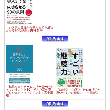
「システム発注から導入までを成功
させる90の鉄則」田村 昇平
「結果を出すチームのリーダーがや
っていること NECで学んだ高効率
「脳科学・心理学・行動経済学から
プロジェクトマネジメント」五十嵐
導いたすごい継続力」 吉田幸弘
剛