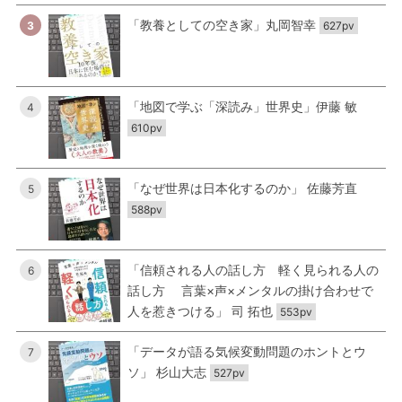
「教養としての空き家」丸岡智幸
3
627pv
「地図で学ぶ「深読み」世界史」伊藤 敏
4
610pv
「なぜ世界は日本化するのか」 佐藤芳直
5
588pv
「信頼される人の話し方 軽く見られる人の
6
話し方 言葉×声×メンタルの掛け合わせで
人を惹きつける」 司 拓也
553pv
「データが語る気候変動問題のホントとウ
7
ソ」 杉山大志
527pv