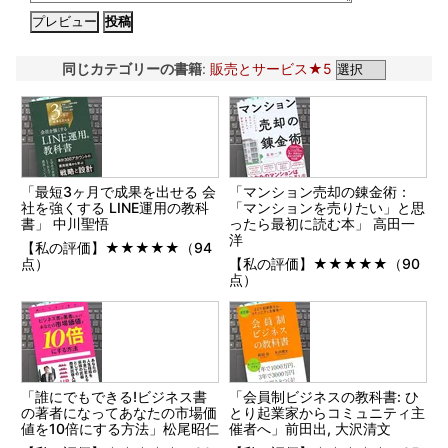
同じカテゴリーの書籍
:
販売とサービス★5
「最短3ヶ月で成果を出せる 会
「マンション売却の錬金術：
社を強くする LINE運用の教科
「マンションを売りたい」と思
書」 中川聖悟
ったら最初に読む本」 高田一
洋
【私の評価】★★★★★（94
点）
【私の評価】★★★★★（90
点）
「誰にでもできる!ビジネス書
「会員制ビジネスの教科書: ひ
の著者になってあなたの市場価
とり起業家からコミュニティ主
値を10倍にする方法」松尾昭仁
催者へ」前田出, 大沢清文