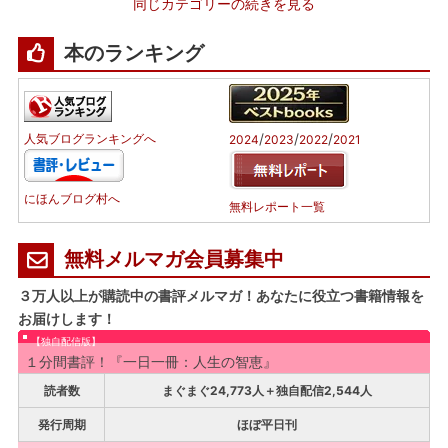
同じカテゴリーの続きを見る
本のランキング
/
/
/
人気ブログランキングへ
2024
2023
2022
2021
にほんブログ村へ
無料レポート一覧
無料メルマガ会員募集中
３万人以上が購読中の書評メルマガ！あなたに役立つ書籍情報を
お届けします！
【独自配信版】
１分間書評！『一日一冊：人生の智恵』
読者数
まぐまぐ24,773人＋独自配信2,544人
発行周期
ほぼ平日刊