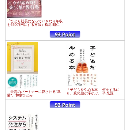
「ひとり社長になっていきなり年収
を650万円にする方法」松尾 昭仁
「子どもをやめる本 何をするに
「最高のパートナーに愛される"準
も、親の顔が浮かぶ」 平 光源
備"」和泉ひとみ