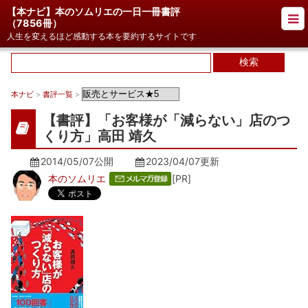
【本ナビ】本のソムリエの一日一冊書評
（
7856冊
）
人生を変えるほど感動する本を要約するサイトです
本ナビ
>
書評一覧
>
【書評】「お客様が「減らない」店のつ
くり方」高田 靖久
2014/05/07公開
2023/04/07
更新
本のソムリエ
[PR]