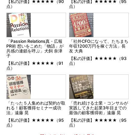
【私の評価】★★★★★（90
【私の評価】★★★★★（95
点）
点）
「Passion Relations真・広報
「社外CFOになって、たちまち
PR術 想いをこめた「物語」が
年収1200万円を稼ぐ方法」長
共感の連鎖を呼ぶ」犬飼 奈津
友 大典
子
【私の評価】★★★★★（93
【私の評価】★★★★★（91
点）
点）
「たった５人集めれば契約が取
「売れ続ける士業・コンサルが
れる！顧客獲得セミナー成功
実践してきた起業3年目までの
法」遠藤 晃
最強の顧客獲得術」遠藤 晃
【私の評価】★★★★★（95
【私の評価】★★★★★（95
点）
点）