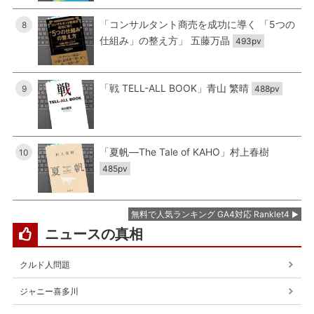
「コンサルタント商売を成功に導く 「5つの
8
仕組み」の整え方」 五藤万晶
493pv
「戦 TELL-ALL BOOK」青山 繁晴
9
488pv
「夏帆―The Tale of KAHO」村上春樹
10
485pv
無料で人気ランキング GA4対応 Ranklet4
ニュースの真相
クルド人問題
ジャニー喜多川