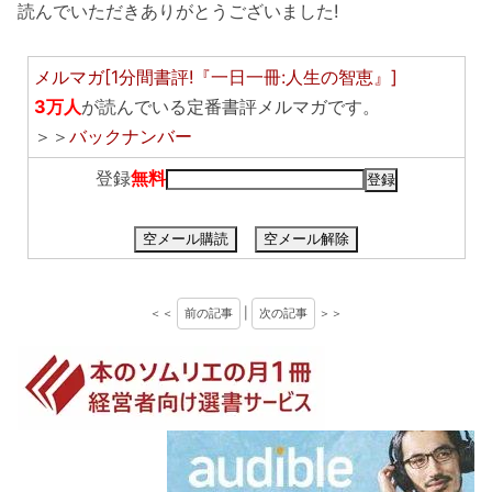
読んでいただきありがとうございました!
メルマガ[1分間書評!『一日一冊:人生の智恵』]
3万人
が読んでいる定番書評メルマガです。
＞＞
バックナンバー
登録
無料
空メール購読
空メール解除
＜＜
前の記事
|
次の記事
＞＞