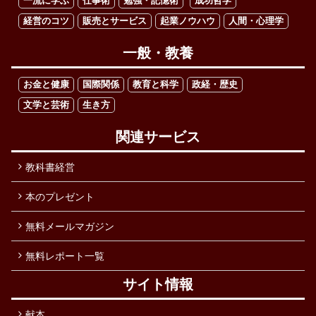
一流に学ぶ
仕事術
勉強・記憶術
成功哲学
経営のコツ
販売とサービス
起業ノウハウ
人間・心理学
一般・教養
お金と健康
国際関係
教育と科学
政経・歴史
文学と芸術
生き方
関連サービス
教科書経営
本のプレゼント
無料メールマガジン
無料レポート一覧
サイト情報
献本