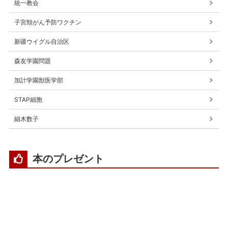
統一教会
子宮頸がん予防ワクチン
新疆ウイグル自治区
森友学園問題
加計学園獣医学部
STAP細胞
細木数子
本のプレゼント