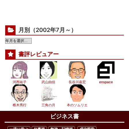
月別（2002年7月～）
書評レビュアー
河西祐子
武山由佳
長谷川嘉宏
enspace
椎木秀行
三角の月
本のソムリエ
ビジネス書