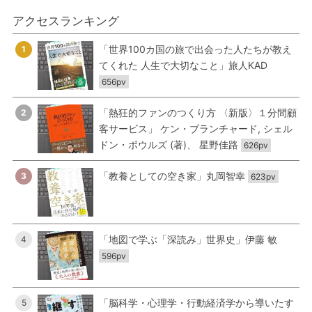
アクセスランキング
「世界100カ国の旅で出会った人たちが教え
1
てくれた 人生で大切なこと」旅人KAD
656pv
「熱狂的ファンのつくり方 〈新版〉１分間顧
2
客サービス」 ケン・ブランチャード, シェル
ドン・ボウルズ (著)、 星野佳路
626pv
「教養としての空き家」丸岡智幸
3
623pv
「地図で学ぶ「深読み」世界史」伊藤 敏
4
596pv
「脳科学・心理学・行動経済学から導いたす
5