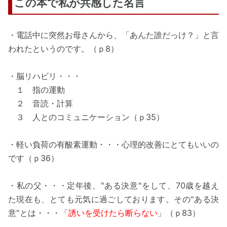
この本で私が共感した名言
・電話中に突然お母さんから、「あんた誰だっけ？」と言
われたというのです。（ｐ8）
・脳リハビリ・・・
１ 指の運動
２ 音読・計算
３ 人とのコミュニケーション（ｐ35）
・軽い負荷の有酸素運動・・・心理的改善にとてもいいの
です（ｐ36）
・私の父・・・定年後、"ある決意"をして、70歳を越え
た現在も、とても元気に過ごしております。その"ある決
意"とは・・・「
誘いを受けたら断らない
」（ｐ83）