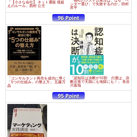
「御社のシステム発注は、なぜ「ベ
「【小さな会社】 ネット通販 億超
ンダー選び」で失敗するのか」田村
えのルール」西村 公児
昇平
「認知症は決断が10割 介護は、決
「コンサルタント商売を成功に導く
断次第で天国にも地獄にも！」 長谷
「5つの仕組み」の整え方」 五藤万
川嘉哉
晶