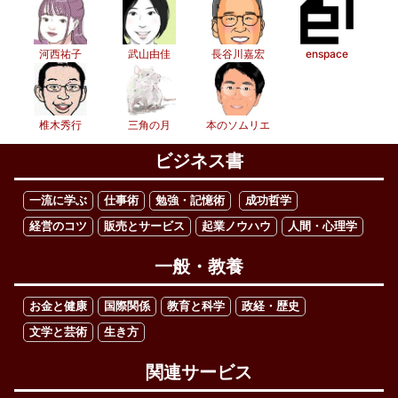
河西祐子
武山由佳
長谷川嘉宏
enspace
椎木秀行
三角の月
本のソムリエ
ビジネス書
一流に学ぶ
仕事術
勉強・記憶術
成功哲学
経営のコツ
販売とサービス
起業ノウハウ
人間・心理学
一般・教養
お金と健康
国際関係
教育と科学
政経・歴史
文学と芸術
生き方
関連サービス