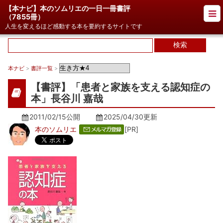
【本ナビ】本のソムリエの一日一冊書評
（
7855冊
）
人生を変えるほど感動する本を要約するサイトです
本ナビ
>
書評一覧
>
【書評】「患者と家族を支える認知症の
本」長谷川 嘉哉
2011/02/15公開
2025/04/30
更新
本のソムリエ
[PR]