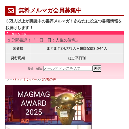
無料メルマガ会員募集中
３万人以上が購読中の書評メルマガ！あなたに役立つ書籍情報を
お届けします！
【独自配信版】
１分間書評！『一日一冊：人生の智恵』
読者数
まぐまぐ24,773人＋独自配信2,544人
発行周期
ほぼ平日刊
登録
解除
>>
バックナンバー
>>
読者の声