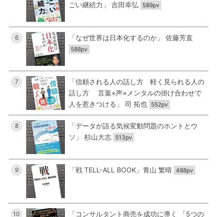
ごい継続力」 吉田幸弘
589pv
「なぜ世界は日本化するのか」 佐藤芳直
6
588pv
「信頼される人の話し方 軽く見られる人の
7
話し方 言葉×声×メンタルの掛け合わせで
人を惹きつける」 司 拓也
552pv
「データが語る気候変動問題のホントとウ
8
ソ」 杉山大志
513pv
「戦 TELL-ALL BOOK」青山 繁晴
9
488pv
「コンサルタント商売を成功に導く 「5つの
10