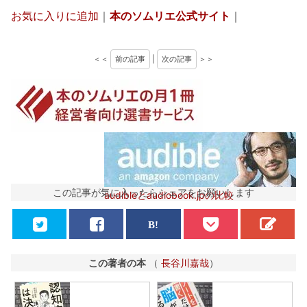
お気に入りに追加
｜
本のソムリエ公式サイト
｜
＜＜
前の記事
|
次の記事
＞＞
この記事が気に入ったらシェアをお願いします
audibleとaudiobook.jpの比較
この著者の本
（
長谷川嘉哉
）