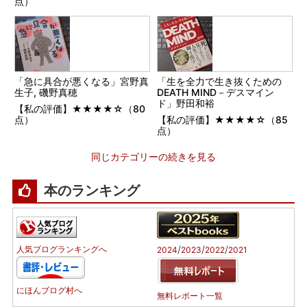
点）
「急に具合が悪くなる」宮野真
「生を全力で生き抜くための
生子, 磯野真穂
DEATH MIND－デスマイン
ド」野田和裕
【私の評価】★★★★☆（80
点）
【私の評価】★★★★☆（85
点）
同じカテゴリーの続きを見る
本のランキング
/
/
/
人気ブログランキングへ
2024
2023
2022
2021
にほんブログ村へ
無料レポート一覧