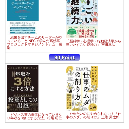
「結果を出すチームのリーダーがや
っていること NECで学んだ高効率
「脳科学・心理学・行動経済学から
プロジェクトマネジメント」五十嵐
導いたすごい継続力」 吉田幸弘
剛
「やめたいのにやめられない！「仕
「ビジネス書の著者になっていきな
事のムダ」の削り方」 上妻 周太郎
り年収を3倍にする方法」松尾 昭仁