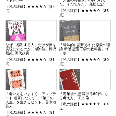
た、そだてかた」 兼松佳宏
【私の評価】★★★★☆（84
点）
【私の評価】★★★★☆（86
点）
なぜ「感謝する人」だけが夢を
「科学的に証明された恋愛の理
実現にするのか「感謝脳」樺沢
論 新版 恋愛工学の教科書」ゴ
紫苑, 田代政貴
ッホ
【私の評価】★★★★☆（81
【私の評価】★★★★☆（80
点）
点）
「老い方をいますぐ、アップデ
「定年後の壁 稼げる60代にな
ート 老害にならずに「第二の
る考え方」江上 剛
人生」を生きるヒント」苫米地
【私の評価】★★★★☆（84
英人
点）
【私の評価】★★★★☆（81