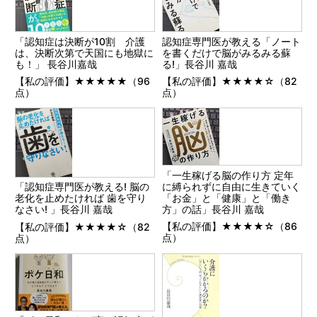
「認知症は決断が10割 介護
認知症専門医が教える「ノート
は、決断次第で天国にも地獄に
を書くだけで脳がみるみる蘇
も！」 長谷川嘉哉
る!」長谷川 嘉哉
【私の評価】★★★★★（96
【私の評価】★★★★☆（82
点）
点）
「一生稼げる脳の作り方 定年
に縛られずに自由に生きていく
「認知症専門医が教える! 脳の
「お金」と「健康」と「働き
老化を止めたければ 歯を守り
方」の話」長谷川 嘉哉
なさい! 」長谷川 嘉哉
【私の評価】★★★★☆（86
【私の評価】★★★★☆（82
点）
点）