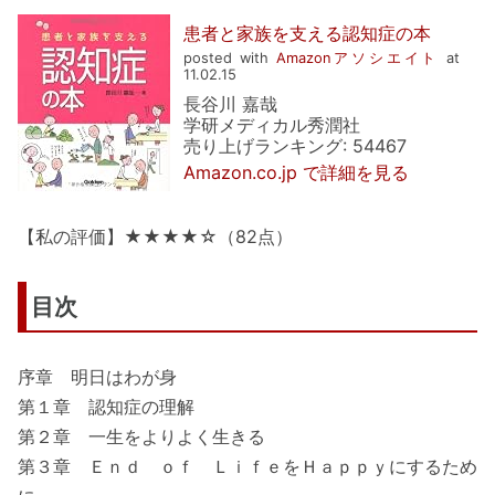
患者と家族を支える認知症の本
posted with
Amazonアソシエイト
at
11.02.15
長谷川 嘉哉
学研メディカル秀潤社
売り上げランキング: 54467
Amazon.co.jp で詳細を見る
【私の評価】★★★★☆（82点）
目次
序章 明日はわが身
第１章 認知症の理解
第２章 一生をよりよく生きる
第３章 Ｅｎｄ ｏｆ ＬｉｆｅをＨａｐｐｙにするため