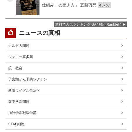
仕組み」の整え方」 五藤万晶
487pv
無料で人気ランキング GA4対応 Ranklet4
ニュースの真相
クルド人問題
ジャニー喜多川
統一教会
子宮頸がん予防ワクチン
新疆ウイグル自治区
森友学園問題
加計学園獣医学部
STAP細胞