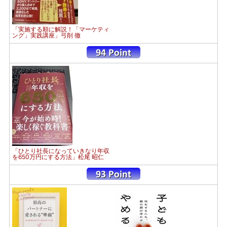
「実施する順に解説！「マーケティ
ング」実践講座」弓削 徹
「ひとり社長になっていきなり年収
を650万円にする方法」松尾 昭仁