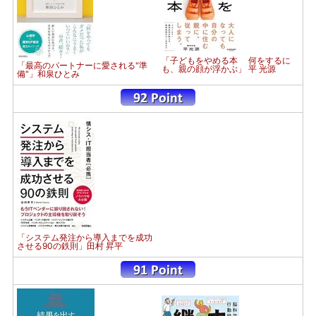
「子どもをやめる本 何をするに
「最高のパートナーに愛される"準
も、親の顔が浮かぶ」 平 光源
備"」和泉ひとみ
「システム発注から導入までを成功
させる90の鉄則」田村 昇平