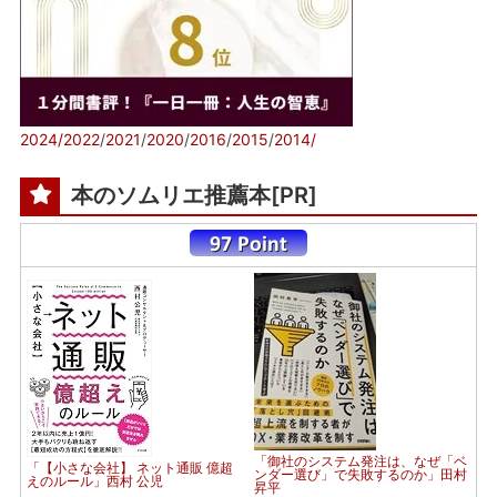
2024/
2022
/
2021
/
2020
/
2016
/
2015
/
2014/
本のソムリエ推薦本[PR]
「御社のシステム発注は、なぜ「ベ
「【小さな会社】 ネット通販 億超
ンダー選び」で失敗するのか」田村
えのルール」西村 公児
昇平