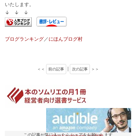
いたします。
↓ ↓ ↓
ブログランキング
／
にほんブログ村
＜＜
前の記事
|
次の記事
＞＞
この記事が気に入ったらシェアをお願いします
audibleとaudiobook.jpの比較