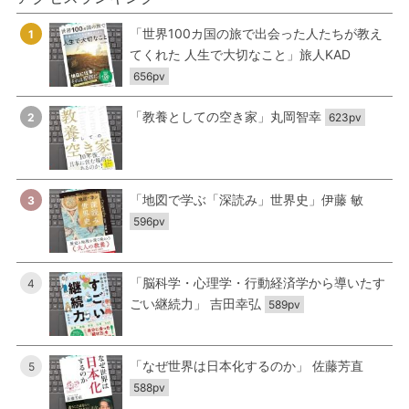
「世界100カ国の旅で出会った人たちが教え
1
てくれた 人生で大切なこと」旅人KAD
656pv
「教養としての空き家」丸岡智幸
2
623pv
「地図で学ぶ「深読み」世界史」伊藤 敏
3
596pv
「脳科学・心理学・行動経済学から導いたす
4
ごい継続力」 吉田幸弘
589pv
「なぜ世界は日本化するのか」 佐藤芳直
5
588pv