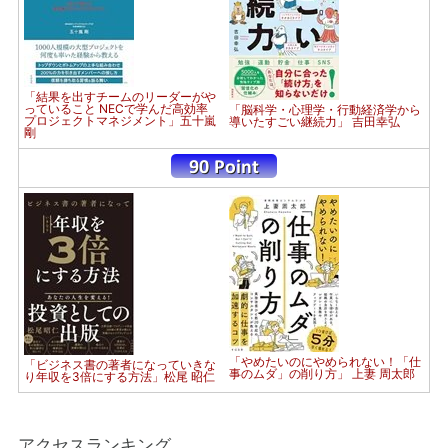
「結果を出すチームのリーダーがや
っていること NECで学んだ高効率
「脳科学・心理学・行動経済学から
プロジェクトマネジメント」五十嵐
導いたすごい継続力」 吉田幸弘
剛
「やめたいのにやめられない！「仕
「ビジネス書の著者になっていきな
事のムダ」の削り方」 上妻 周太郎
り年収を3倍にする方法」松尾 昭仁
アクセスランキング