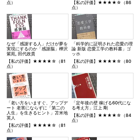
点）
【私の評価】★★★★☆（86
点）
なぜ「感謝する人」だけが夢を
「科学的に証明された恋愛の理
実現にするのか「感謝脳」樺沢
論 新版 恋愛工学の教科書」ゴ
紫苑, 田代政貴
ッホ
【私の評価】★★★★☆（81
【私の評価】★★★★☆（80
点）
点）
「老い方をいますぐ、アップデ
「定年後の壁 稼げる60代にな
ート 老害にならずに「第二の
る考え方」江上 剛
人生」を生きるヒント」苫米地
【私の評価】★★★★☆（84
英人
点）
【私の評価】★★★★☆（81
点）