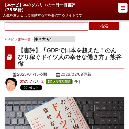
【本ナビ】本のソムリエの一日一冊書評
（
7855冊
）
人生を変えるほど感動する本を要約するサイトです
本ナビ
>
書評一覧
>
【書評】「GDPで日本を超えた！のん
びり稼ぐドイツ人の幸せな働き方」熊谷
徹
2025/01/15公開
2026/02/09
更新
本のソムリエ
[PR]