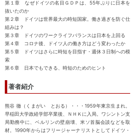
第１章 なぜドイツの名目ＧＤＰは、55年ぶりに日本を
抜いたのか
第２章 ドイツは世界最大の時短国家。働き過ぎを防ぐ仕
組みは？
第３章 ドイツのワークライフバランスは日本を上回る
第４章 コロナ後、ドイツ人の働き方はどう変わったか
第５章 ドイツはさらに時短を目指す・週休３日制への模
索
第６章 日本でもできる、時短のためのヒント
著者紹介
熊谷 徹（くまがい とおる）・・・1959年東京生まれ。
早稲田大学政経学部卒業後、ＮＨＫに入局。ワシントン支
局勤務中に、ベルリンの壁崩壊、米ソ首脳会談などを取
材。1990年からはフリージャーナリストとしてドイツ・