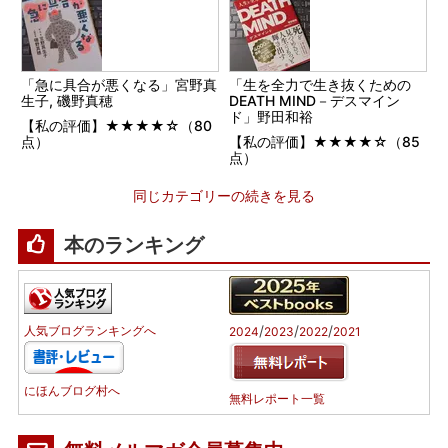
「急に具合が悪くなる」宮野真
「生を全力で生き抜くための
生子, 磯野真穂
DEATH MIND－デスマイン
ド」野田和裕
【私の評価】★★★★☆（80
点）
【私の評価】★★★★☆（85
点）
同じカテゴリーの続きを見る
本のランキング
/
/
/
人気ブログランキングへ
2024
2023
2022
2021
にほんブログ村へ
無料レポート一覧