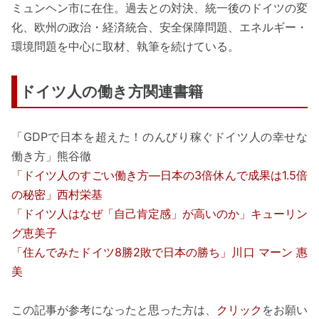
ミュンヘン市に在住。過去との対決、統一後のドイツの変
化、欧州の政治・経済統合、安全保障問題、エネルギー・
環境問題を中心に取材、執筆を続けている。
ドイツ人の働き方関連書籍
「GDPで日本を超えた！のんびり稼ぐドイツ人の幸せな
働き方」熊谷徹
「ドイツ人のすごい働き方―日本の3倍休んで成果は1.5倍
の秘密」西村栄基
「ドイツ人はなぜ「自己肯定感」が高いのか」キューリン
グ恵美子
「住んでみたドイツ8勝2敗で日本の勝ち」川口 マーン 惠
美
この記事が参考になったと思った方は、
クリック
をお願い