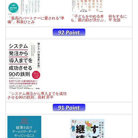
「子どもをやめる本 何をするに
「最高のパートナーに愛される"準
も、親の顔が浮かぶ」 平 光源
備"」和泉ひとみ
「システム発注から導入までを成功
させる90の鉄則」田村 昇平