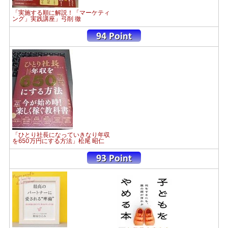
「実施する順に解説！「マーケティ
ング」実践講座」弓削 徹
「ひとり社長になっていきなり年収
を650万円にする方法」松尾 昭仁