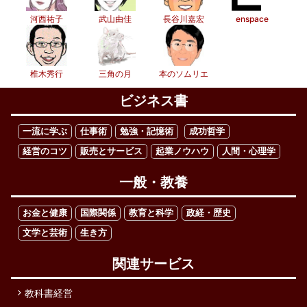
河西祐子
武山由佳
長谷川嘉宏
enspace
椎木秀行
三角の月
本のソムリエ
ビジネス書
一流に学ぶ
仕事術
勉強・記憶術
成功哲学
経営のコツ
販売とサービス
起業ノウハウ
人間・心理学
一般・教養
お金と健康
国際関係
教育と科学
政経・歴史
文学と芸術
生き方
関連サービス
教科書経営