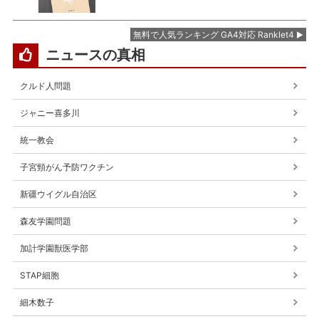
無料で人気ランキング GA4対応 Ranklet4
ニュースの真相
クルド人問題
ジャニー喜多川
統一教会
子宮頸がん予防ワクチン
新疆ウイグル自治区
森友学園問題
加計学園獣医学部
STAP細胞
細木数子