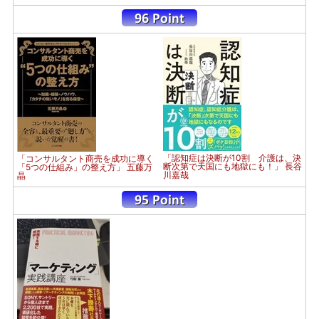
「認知症は決断が10割 介護は、決
「コンサルタント商売を成功に導く
断次第で天国にも地獄にも！」 長谷
「5つの仕組み」の整え方」 五藤万
川嘉哉
晶