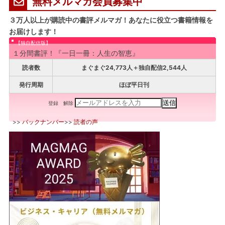
無料メルマガ会員募集中
３万人以上が購読中の書評メルマガ！あなたに役立つ書籍情報を
お届けします！
【独自配信版】
１分間書評！『一日一冊：人生の智恵』
読者数
まぐまぐ24,773人＋独自配信2,544人
発行周期
ほぼ平日刊
登録
解除
>>
バックナンバー
>>
読者の声