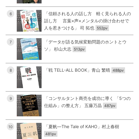
「信頼される人の話し方 軽く見られる人の
6
話し方 言葉×声×メンタルの掛け合わせで
人を惹きつける」 司 拓也
552pv
「データが語る気候変動問題のホントとウ
7
ソ」 杉山大志
513pv
「戦 TELL-ALL BOOK」青山 繁晴
8
488pv
「コンサルタント商売を成功に導く 「5つの
9
仕組み」の整え方」 五藤万晶
487pv
「夏帆―The Tale of KAHO」村上春樹
10
481pv