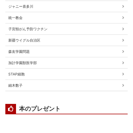
ジャニー喜多川
統一教会
子宮頸がん予防ワクチン
新疆ウイグル自治区
森友学園問題
加計学園獣医学部
STAP細胞
細木数子
本のプレゼント