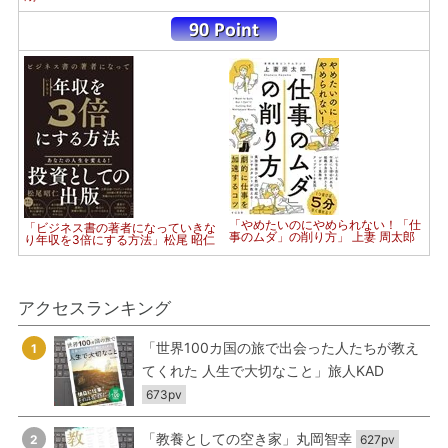
「やめたいのにやめられない！「仕
「ビジネス書の著者になっていきな
事のムダ」の削り方」 上妻 周太郎
り年収を3倍にする方法」松尾 昭仁
アクセスランキング
「世界100カ国の旅で出会った人たちが教え
1
てくれた 人生で大切なこと」旅人KAD
673pv
「教養としての空き家」丸岡智幸
2
627pv