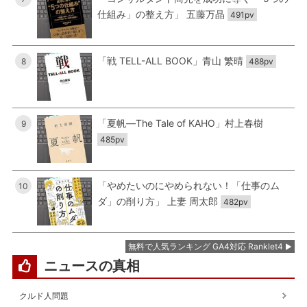
仕組み」の整え方」 五藤万晶
491pv
「戦 TELL-ALL BOOK」青山 繁晴
8
488pv
「夏帆―The Tale of KAHO」村上春樹
9
485pv
「やめたいのにやめられない！「仕事のム
10
ダ」の削り方」 上妻 周太郎
482pv
無料で人気ランキング GA4対応 Ranklet4
ニュースの真相
クルド人問題