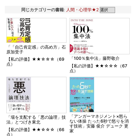
同じカテゴリーの書籍
:
人間・心理学★2
「「自己肯定感」の高め方」石
原加受子
「100％集中法」藤野敬介
【私の評価】★★☆☆☆（69
点）
【私の評価】★★☆☆☆（67
点）
「アンガーマネジメント×怒ら
「場を支配する「悪の論理」技
ない体操 たった6秒で怒りを消
法」とつげき東北
す技術」安藤 俊介 デューク 更
【私の評価】★★☆☆☆（66
家
点）