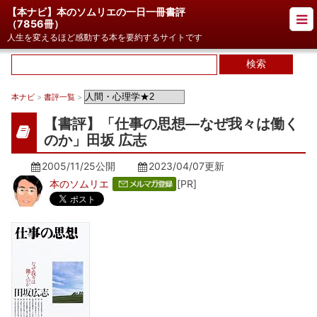
【本ナビ】本のソムリエの一日一冊書評
（
7856冊
）
人生を変えるほど感動する本を要約するサイトです
本ナビ
>
書評一覧
>
【書評】「仕事の思想―なぜ我々は働く
のか」田坂 広志
2005/11/25公開
2023/04/07
更新
本のソムリエ
[PR]