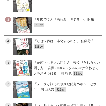
「地図で学ぶ「深読み」世界史」伊藤 敏
3
610pv
「なぜ世界は日本化するのか」 佐藤芳直
4
588pv
「信頼される人の話し方 軽く見られる人の
5
話し方 言葉×声×メンタルの掛け合わせで
人を惹きつける」 司 拓也
553pv
「データが語る気候変動問題のホントとウ
6
ソ」 杉山大志
525pv
「コンサルタント商売を成功に導く 「5つの
7