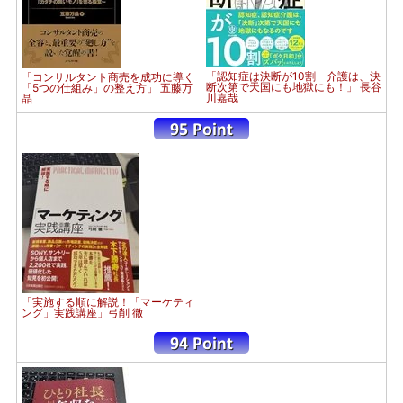
「認知症は決断が10割 介護は、決
「コンサルタント商売を成功に導く
断次第で天国にも地獄にも！」 長谷
「5つの仕組み」の整え方」 五藤万
川嘉哉
晶
「実施する順に解説！「マーケティ
ング」実践講座」弓削 徹