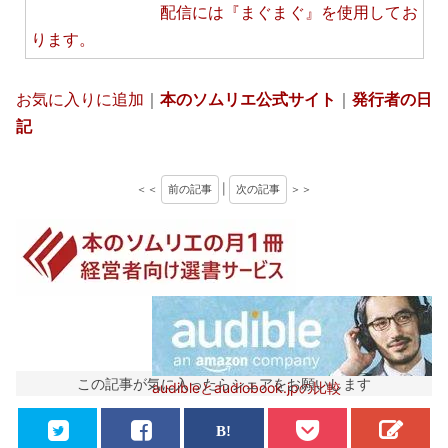
配信には
『まぐまぐ』
を使用してお
ります。
お気に入りに追加
｜
本のソムリエ公式サイト
｜
発行者の日
記
＜＜
前の記事
|
次の記事
＞＞
この記事が気に入ったらシェアをお願いします
audibleとaudiobook.jpの比較