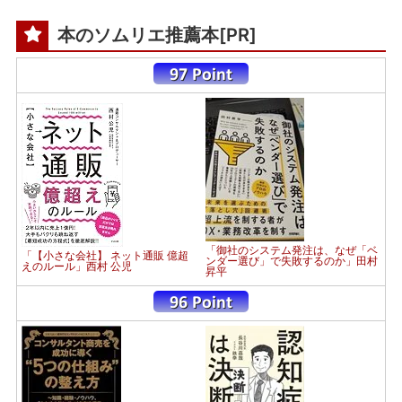
本のソムリエ推薦本[PR]
「御社のシステム発注は、なぜ「ベ
「【小さな会社】 ネット通販 億超
ンダー選び」で失敗するのか」田村
えのルール」西村 公児
昇平