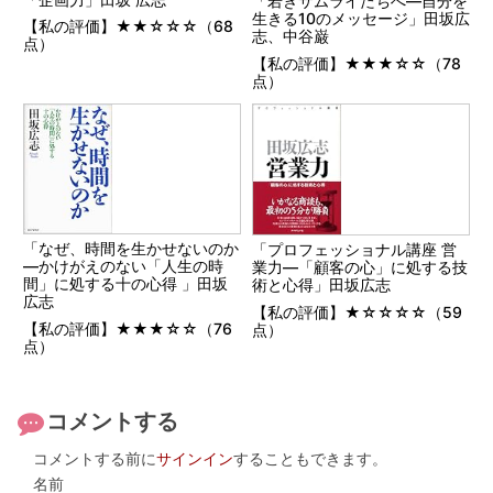
「若きサムライたちへ―自分を
生きる10のメッセージ」田坂広
【私の評価】★★☆☆☆（68
志、中谷巌
点）
【私の評価】★★★☆☆（78
点）
「なぜ、時間を生かせないのか
「プロフェッショナル講座 営
―かけがえのない「人生の時
業力―「顧客の心」に処する技
間」に処する十の心得 」田坂
術と心得」田坂広志
広志
【私の評価】★☆☆☆☆（59
【私の評価】★★★☆☆（76
点）
点）
コメントする
コメントする前に
サインイン
することもできます。
名前