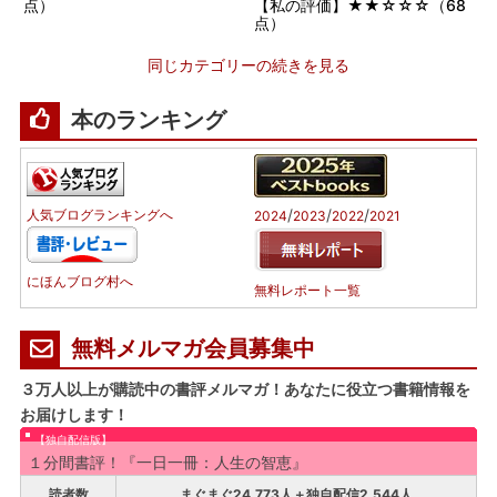
点）
【私の評価】★★☆☆☆（68
点）
同じカテゴリーの続きを見る
本のランキング
/
/
/
人気ブログランキングへ
2024
2023
2022
2021
にほんブログ村へ
無料レポート一覧
無料メルマガ会員募集中
３万人以上が購読中の書評メルマガ！あなたに役立つ書籍情報を
お届けします！
【独自配信版】
１分間書評！『一日一冊：人生の智恵』
読者数
まぐまぐ24,773人＋独自配信2,544人