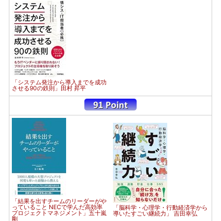
「システム発注から導入までを成功
させる90の鉄則」田村 昇平
「結果を出すチームのリーダーがや
っていること NECで学んだ高効率
「脳科学・心理学・行動経済学から
プロジェクトマネジメント」五十嵐
導いたすごい継続力」 吉田幸弘
剛