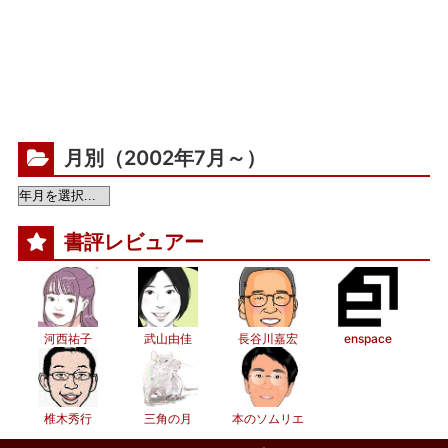
月別（2002年7月～）
書評レビュアー
河西祐子
武山由佳
長谷川嘉宏
enspace
椎木秀行
三角の月
本のソムリエ