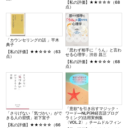
【私の評価】★★☆☆☆（68
点）
「カウンセリングの話 」平木
典子
「思わず相手に「うん」と言わ
【私の評価】★★☆☆☆（63
せる心理学」渋谷 昌三
点）
【私の評価】★★☆☆☆（68
点）
「意欲"を引き出すマジック・
「さりげない「気づかい」がで
ワード―NLP(神経言語プログ
きる人の習慣」岩下宣子
ラミング)活用実例集
〈VOL.2〉」チームドルフィン
【私の評価】★★☆☆☆（66