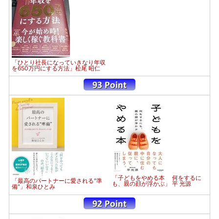
「ひとり社長になっていきなり年収
を650万円にする方法」松尾 昭仁
「子どもをやめる本 何をするに
「最高のパートナーに愛される"準
も、親の顔が浮かぶ」 平 光源
備"」和泉ひとみ