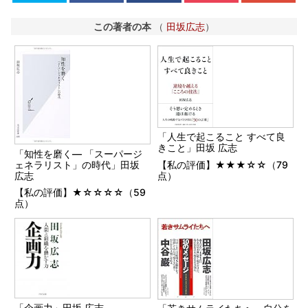
この著者の本
（
田坂広志
）
「人生で起こること すべて良
きこと」田坂 広志
「知性を磨く― 「スーパージ
【私の評価】★★★☆☆（79
ェネラリスト」の時代」田坂
点）
広志
【私の評価】★☆☆☆☆（59
点）
「企画力」田坂 広志