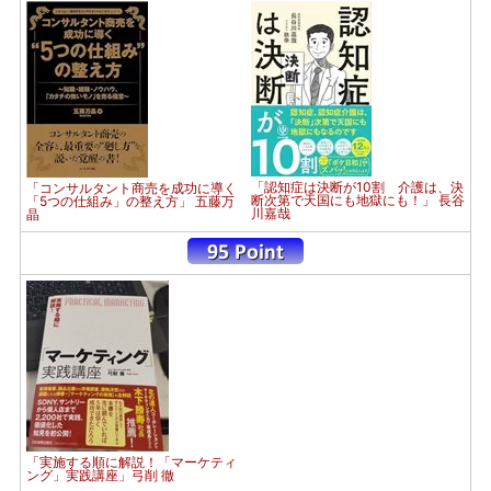
「認知症は決断が10割 介護は、決
「コンサルタント商売を成功に導く
断次第で天国にも地獄にも！」 長谷
「5つの仕組み」の整え方」 五藤万
川嘉哉
晶
「実施する順に解説！「マーケティ
ング」実践講座」弓削 徹