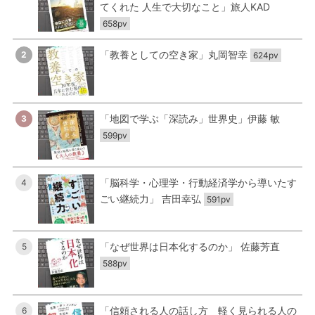
てくれた 人生で大切なこと」旅人KAD
658pv
「教養としての空き家」丸岡智幸
2
624pv
「地図で学ぶ「深読み」世界史」伊藤 敏
3
599pv
「脳科学・心理学・行動経済学から導いたす
4
ごい継続力」 吉田幸弘
591pv
「なぜ世界は日本化するのか」 佐藤芳直
5
588pv
「信頼される人の話し方 軽く見られる人の
6