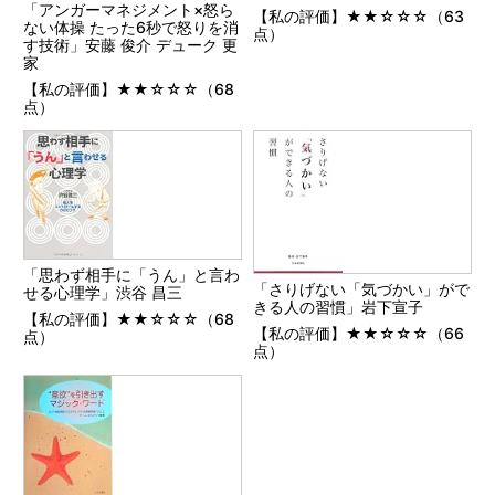
「アンガーマネジメント×怒ら
【私の評価】★★☆☆☆（63
ない体操 たった6秒で怒りを消
点）
す技術」安藤 俊介 デューク 更
家
【私の評価】★★☆☆☆（68
点）
「思わず相手に「うん」と言わ
「さりげない「気づかい」がで
せる心理学」渋谷 昌三
きる人の習慣」岩下宣子
【私の評価】★★☆☆☆（68
【私の評価】★★☆☆☆（66
点）
点）