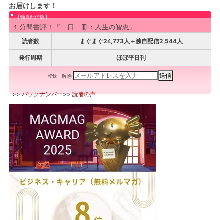
お届けします！
【独自配信版】
１分間書評！『一日一冊：人生の智恵』
読者数
まぐまぐ24,773人＋独自配信2,544人
発行周期
ほぼ平日刊
登録
解除
>>
バックナンバー
>>
読者の声