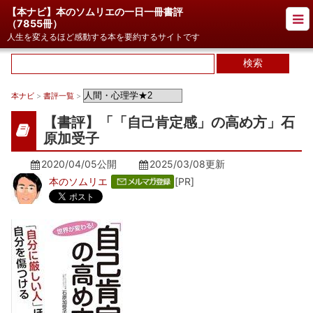
【本ナビ】本のソムリエの一日一冊書評
（
7855冊
）
人生を変えるほど感動する本を要約するサイトです
本ナビ
>
書評一覧
>
【書評】「「自己肯定感」の高め方」石
原加受子
2020/04/05公開
2025/03/08
更新
本のソムリエ
[PR]