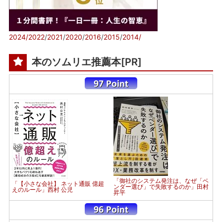
2024/
2022
/
2021
/
2020
/
2016
/
2015
/
2014/
本のソムリエ推薦本[PR]
「御社のシステム発注は、なぜ「ベ
「【小さな会社】 ネット通販 億超
ンダー選び」で失敗するのか」田村
えのルール」西村 公児
昇平