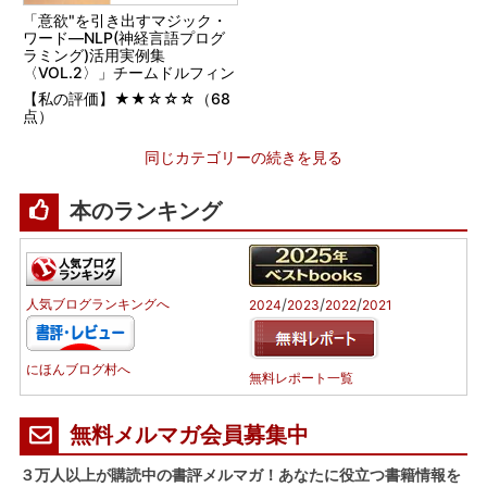
「意欲"を引き出すマジック・
ワード―NLP(神経言語プログ
ラミング)活用実例集
〈VOL.2〉」チームドルフィン
【私の評価】★★☆☆☆（68
点）
同じカテゴリーの続きを見る
本のランキング
/
/
/
人気ブログランキングへ
2024
2023
2022
2021
にほんブログ村へ
無料レポート一覧
無料メルマガ会員募集中
３万人以上が購読中の書評メルマガ！あなたに役立つ書籍情報を