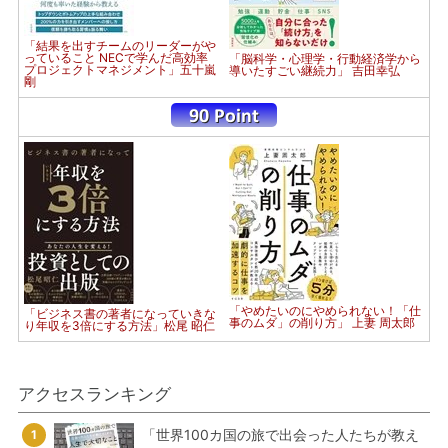
「結果を出すチームのリーダーがや
っていること NECで学んだ高効率
「脳科学・心理学・行動経済学から
プロジェクトマネジメント」五十嵐
導いたすごい継続力」 吉田幸弘
剛
「やめたいのにやめられない！「仕
「ビジネス書の著者になっていきな
事のムダ」の削り方」 上妻 周太郎
り年収を3倍にする方法」松尾 昭仁
アクセスランキング
「世界100カ国の旅で出会った人たちが教え
1