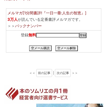
メルマガ[1分間書評!『一日一冊:人生の智恵』]
3万人
が読んでいる定番書評メルマガです。
＞＞
バックナンバー
登録
無料
空メール購読
空メール解除
＜＜
前の記事
|
次の記事
＞＞