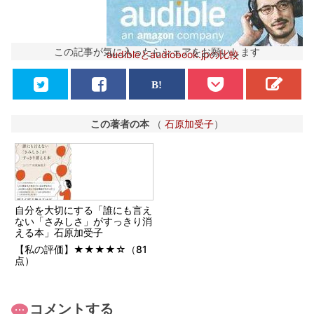
この記事が気に入ったらシェアをお願いします
audibleとaudiobook.jpの比較
この著者の本
（
石原加受子
）
自分を大切にする「誰にも言え
ない「さみしさ」がすっきり消
える本」石原加受子
【私の評価】★★★★☆（81
点）
コメントする