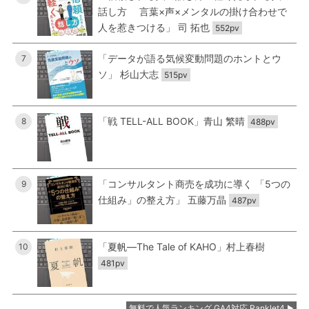
話し方 言葉×声×メンタルの掛け合わせで
人を惹きつける」 司 拓也
552pv
「データが語る気候変動問題のホントとウ
7
ソ」 杉山大志
515pv
「戦 TELL-ALL BOOK」青山 繁晴
8
488pv
「コンサルタント商売を成功に導く 「5つの
9
仕組み」の整え方」 五藤万晶
487pv
「夏帆―The Tale of KAHO」村上春樹
10
481pv
無料で人気ランキング GA4対応 Ranklet4