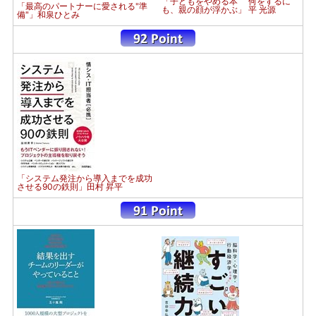
「子どもをやめる本 何をするに
「最高のパートナーに愛される"準
も、親の顔が浮かぶ」 平 光源
備"」和泉ひとみ
「システム発注から導入までを成功
させる90の鉄則」田村 昇平