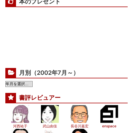
本のプレゼント
月別（2002年7月～）
書評レビュアー
河西祐子
武山由佳
長谷川嘉宏
enspace