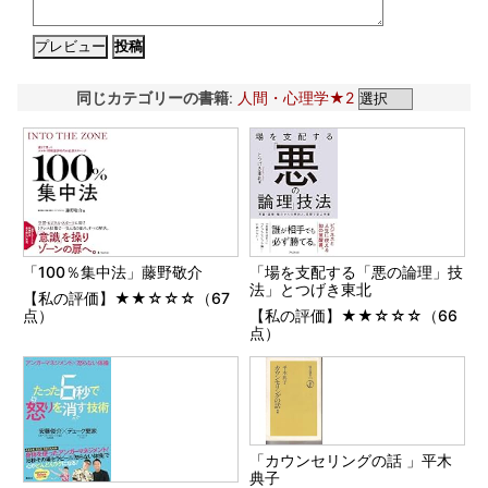
同じカテゴリーの書籍
:
人間・心理学★2
「100％集中法」藤野敬介
「場を支配する「悪の論理」技
法」とつげき東北
【私の評価】★★☆☆☆（67
点）
【私の評価】★★☆☆☆（66
点）
「カウンセリングの話 」平木
典子