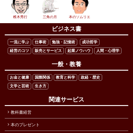
椎木秀行
三角の月
本のソムリエ
ビジネス書
一流に学ぶ
仕事術
勉強・記憶術
成功哲学
経営のコツ
販売とサービス
起業ノウハウ
人間・心理学
一般・教養
お金と健康
国際関係
教育と科学
政経・歴史
文学と芸術
生き方
関連サービス
教科書経営
本のプレゼント