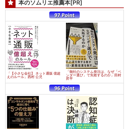
本のソムリエ推薦本[PR]
「御社のシステム発注は、なぜ「ベ
「【小さな会社】 ネット通販 億超
ンダー選び」で失敗するのか」田村
えのルール」西村 公児
昇平