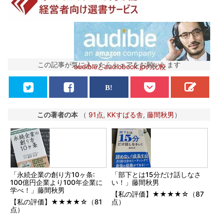
この記事が気に入ったらシェアをお願いします
audibleとaudiobook.jpの比較
この著者の本
（
91点
,
KKすばる舎
,
藤間秋男
）
「永続企業の創り方10ヶ条:
「部下とは15分だけ話しなさ
100億円企業より100年企業に
い！」藤間秋男
学べ！」藤間秋男
【私の評価】★★★★☆（87
【私の評価】★★★★☆（81
点）
点）