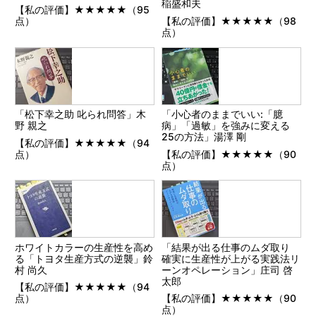
稲盛和夫
【私の評価】★★★★★（95
点）
【私の評価】★★★★★（98
点）
「松下幸之助 叱られ問答」木
「小心者のままでいい:「臆
野 親之
病」「過敏」を強みに変える
25の方法」湯澤 剛
【私の評価】★★★★★（94
点）
【私の評価】★★★★★（90
点）
ホワイトカラーの生産性を高め
「結果が出る仕事のムダ取り
る「トヨタ生産方式の逆襲」鈴
確実に生産性が上がる実践法リ
村 尚久
ーンオペレーション」庄司 啓
太郎
【私の評価】★★★★★（94
点）
【私の評価】★★★★★（90
点）