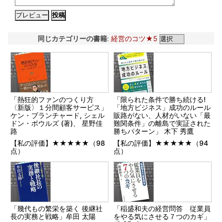
同じカテゴリーの書籍
:
経営のコツ★5
「熱狂的ファンのつくり方
「限られた条件で勝ち続ける!
〈新版〉１分間顧客サービス」
「地方ビジネス」成功のルール
ケン・ブランチャード, シェル
販路がない、人材がいない「最
ドン・ボウルズ (著)、 星野佳
難関条件」の離島で実証された
路
勝ちパターン」 木下 秀鷹
【私の評価】★★★★★（98
【私の評価】★★★★★（94
点）
点）
「幾代もの繁栄を築く 後継社
「稲盛和夫の経営問答 従業員
長の実務と戦略」牟田 太陽
をやる気にさせる７つのカギ」