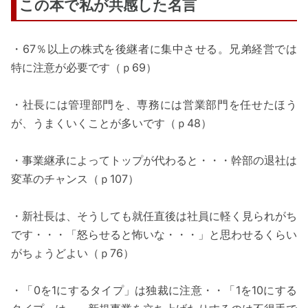
この本で私が共感した名言
・67％以上の株式を後継者に集中させる。兄弟経営では
特に注意が必要です（ｐ69）
・社長には管理部門を、専務には営業部門を任せたほう
が、うまくいくことが多いです（ｐ48）
・事業継承によってトップが代わると・・・幹部の退社は
変革のチャンス（ｐ107）
・新社長は、そうしても就任直後は社員に軽く見られがち
です・・・「怒らせると怖いな・・・」と思わせるくらい
がちょうどよい（ｐ76）
・「0を1にするタイプ」は独裁に注意・・「1を10にする