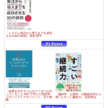
「システム発注から導入までを成功
させる90の鉄則」田村 昇平
「結果を出すチームのリーダーがや
っていること NECで学んだ高効率
「脳科学・心理学・行動経済学から
プロジェクトマネジメント」五十嵐
導いたすごい継続力」 吉田幸弘
剛