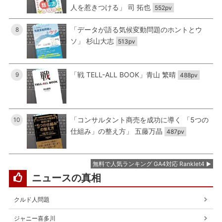
人を惹きつける」 司 拓也
552pv
「データが語る気候変動問題のホントとウ
8
ソ」 杉山大志
513pv
「戦 TELL-ALL BOOK」青山 繁晴
9
488pv
「コンサルタント商売を成功に導く 「5つの
10
仕組み」の整え方」 五藤万晶
487pv
無料で人気ランキング GA4対応 Ranklet4
ニュースの真相
クルド人問題
ジャニー喜多川