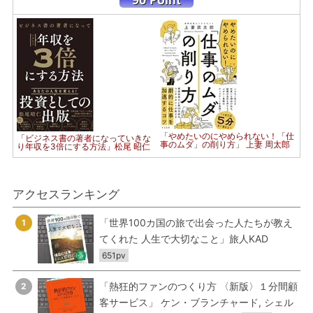
「やめたいのにやめられない！「仕
「ビジネス書の著者になっていきな
事のムダ」の削り方」 上妻 周太郎
り年収を3倍にする方法」松尾 昭仁
アクセスランキング
「世界100カ国の旅で出会った人たちが教え
1
てくれた 人生で大切なこと」旅人KAD
651pv
「熱狂的ファンのつくり方 〈新版〉１分間顧
2
客サービス」 ケン・ブランチャード, シェル