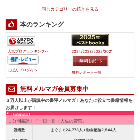
同じカテゴリーの続きを見る
本のランキング
/
/
/
人気ブログランキングへ
2024
2023
2022
2021
にほんブログ村へ
無料レポート一覧
無料メルマガ会員募集中
３万人以上が購読中の書評メルマガ！あなたに役立つ書籍情報を
お届けします！
【独自配信版】
１分間書評！『一日一冊：人生の智恵』
読者数
まぐまぐ24,773人＋独自配信2,544人