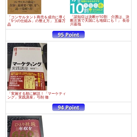
「認知症は決断が10割 介護は、決
「コンサルタント商売を成功に導く
断次第で天国にも地獄にも！」 長谷
「5つの仕組み」の整え方」 五藤万
川嘉哉
晶
「実施する順に解説！「マーケティ
ング」実践講座」弓削 徹