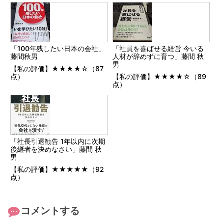
「100年残したい日本の会社」
「社員を喜ばせる経営 今いる
藤間秋男
人材が辞めずに育つ」藤間 秋
男
【私の評価】★★★★☆（87
点）
【私の評価】★★★★☆（89
点）
「社長引退勧告 1年以内に次期
後継者を決めなさい」藤間 秋
男
【私の評価】★★★★★（92
点）
コメントする