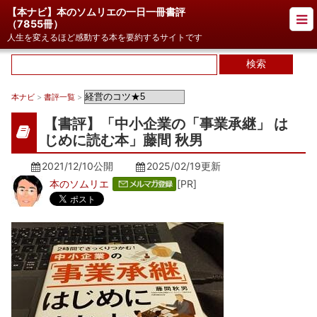
【本ナビ】本のソムリエの一日一冊書評
（
7855冊
）
人生を変えるほど感動する本を要約するサイトです
本ナビ
>
書評一覧
>
【書評】「中小企業の「事業承継」 は
じめに読む本」藤間 秋男
2021/12/10公開
2025/02/19
更新
本のソムリエ
[PR]