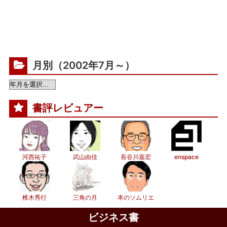
月別（2002年7月～）
書評レビュアー
河西祐子
武山由佳
長谷川嘉宏
enspace
椎木秀行
三角の月
本のソムリエ
ビジネス書