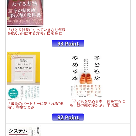
「ひとり社長になっていきなり年収
を650万円にする方法」松尾 昭仁
「子どもをやめる本 何をするに
「最高のパートナーに愛される"準
も、親の顔が浮かぶ」 平 光源
備"」和泉ひとみ