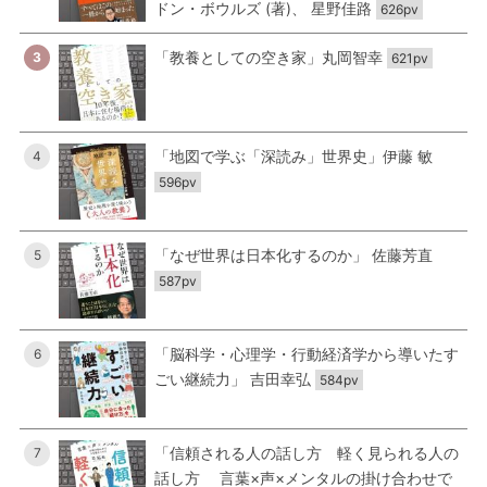
ドン・ボウルズ (著)、 星野佳路
626pv
「教養としての空き家」丸岡智幸
3
621pv
「地図で学ぶ「深読み」世界史」伊藤 敏
4
596pv
「なぜ世界は日本化するのか」 佐藤芳直
5
587pv
「脳科学・心理学・行動経済学から導いたす
6
ごい継続力」 吉田幸弘
584pv
「信頼される人の話し方 軽く見られる人の
7
話し方 言葉×声×メンタルの掛け合わせで