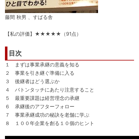
藤間 秋男 、すばる舎
【私の評価】★★★★★（91点）
目次
１ まずは事業承継の意義を知る
２ 事業を引き継ぐ準備に入る
３ 後継者はどう選ぶか
４ バトンタッチにあたり注意すること
５ 最重要課題は経営理念の承継
６ 承継後のアフターフォロー
７ 事業承継成功の秘訣を老舗に学ぶ
８ １００年企業を創る１０個のヒント