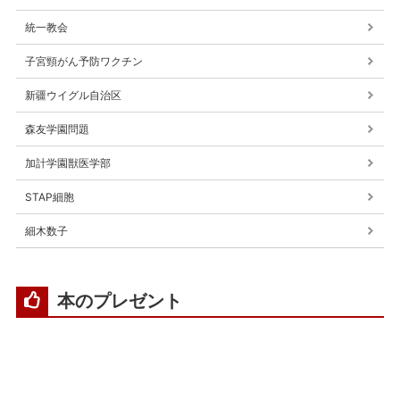
統一教会
子宮頸がん予防ワクチン
新疆ウイグル自治区
森友学園問題
加計学園獣医学部
STAP細胞
細木数子
本のプレゼント