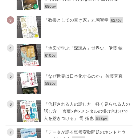
680pv
「教養としての空き家」丸岡智幸
3
627pv
「地図で学ぶ「深読み」世界史」伊藤 敏
4
610pv
「なぜ世界は日本化するのか」 佐藤芳直
5
588pv
「信頼される人の話し方 軽く見られる人の
6
話し方 言葉×声×メンタルの掛け合わせで
人を惹きつける」 司 拓也
553pv
「データが語る気候変動問題のホントとウ
7