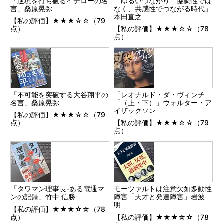
「逆境を打ち破るイチローの名
「ゆるいつながり 協調性では
言」桑原晃弥
なく、共感性でつながる時代」
本田直之
【私の評価】★★★☆☆（79
点）
【私の評価】★★★☆☆（78
点）
「不可能を突破する大谷翔平の
「レオナルド・ダ・ヴィンチ
名言」桑原晃弥
「（上・下）」ウォルター・ア
イザックソン
【私の評価】★★★☆☆（79
点）
【私の評価】★★★☆☆（79
点）
「タワマン理事長-ある電通マ
モーツァルトは注意欠如多動性
ンの記録」竹中 信勝
障害「天才と発達障害」岩波
明
【私の評価】★★★☆☆（78
点）
【私の評価】★★★☆☆（78