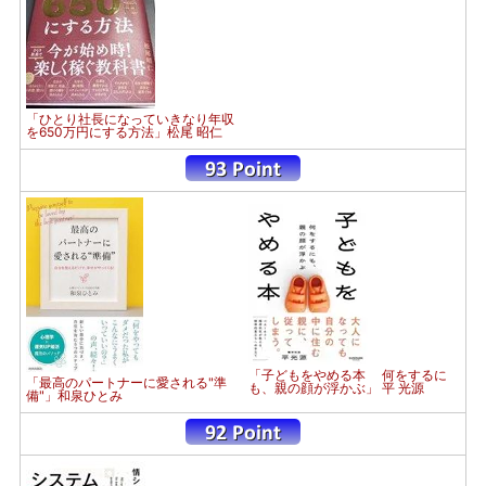
「ひとり社長になっていきなり年収
を650万円にする方法」松尾 昭仁
「子どもをやめる本 何をするに
「最高のパートナーに愛される"準
も、親の顔が浮かぶ」 平 光源
備"」和泉ひとみ