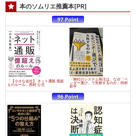
本のソムリエ推薦本[PR]
「御社のシステム発注は、なぜ「ベ
「【小さな会社】 ネット通販 億超
ンダー選び」で失敗するのか」田村
えのルール」西村 公児
昇平