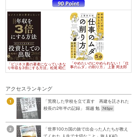
「やめたいのにやめられない！「仕
「ビジネス書の著者になっていきな
事のムダ」の削り方」 上妻 周太郎
り年収を3倍にする方法」松尾 昭仁
アクセスランキング
「荒廃した学校を立て直す 再建を託された
1
校長の2年半の記録」 堀越 勉
745pv
「世界100カ国の旅で出会った人たちが教え
2
てくれた 人生で大切なこと」旅人KAD