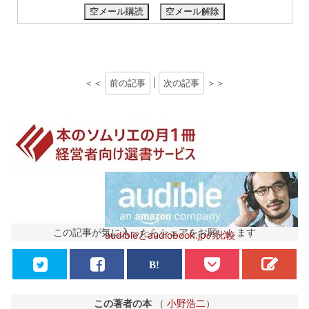
空メール購読
空メール解除
＜＜
前の記事
|
次の記事
＞＞
この記事が気に入ったらシェアをお願いします
audibleとaudiobook.jpの比較
この著者の本
（
小野浩二
）