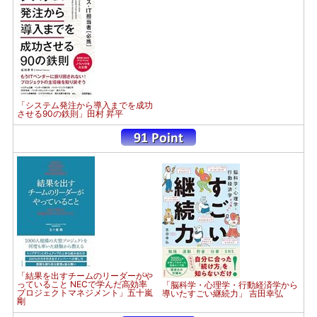
「システム発注から導入までを成功
させる90の鉄則」田村 昇平
「結果を出すチームのリーダーがや
っていること NECで学んだ高効率
「脳科学・心理学・行動経済学から
プロジェクトマネジメント」五十嵐
導いたすごい継続力」 吉田幸弘
剛