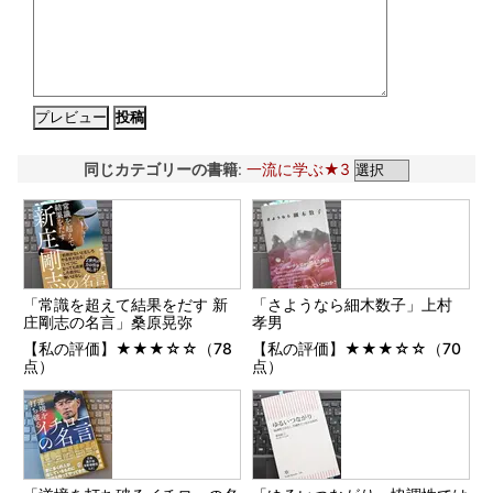
同じカテゴリーの書籍
:
一流に学ぶ★3
「常識を超えて結果をだす 新
「さようなら細木数子」上村
庄剛志の名言」桑原晃弥
孝男
【私の評価】★★★☆☆（78
【私の評価】★★★☆☆（70
点）
点）