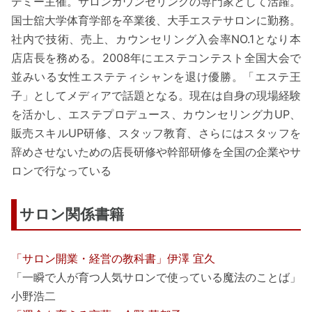
デミー主催。サロンカウンセリングの専門家として活躍。
国士舘大学体育学部を卒業後、大手エステサロンに勤務。
社内で技術、売上、カウンセリング入会率NO.1となり本
店店長を務める。2008年にエステコンテスト全国大会で
並みいる女性エステティシャンを退け優勝。「エステ王
子」としてメディアで話題となる。現在は自身の現場経験
を活かし、エステプロデュース、カウンセリング力UP、
販売スキルUP研修、スタッフ教育、さらにはスタッフを
辞めさせないための店長研修や幹部研修を全国の企業やサ
ロンで行なっている
サロン関係書籍
「サロン開業・経営の教科書」伊澤 宜久
「一瞬で人が育つ人気サロンで使っている魔法のことば」
小野浩二