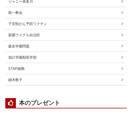
ジャニー喜多川
統一教会
子宮頸がん予防ワクチン
新疆ウイグル自治区
森友学園問題
加計学園獣医学部
STAP細胞
細木数子
本のプレゼント