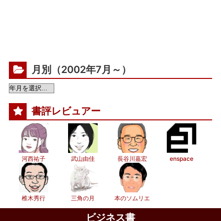
月別（2002年7月～）
書評レビュアー
河西祐子
武山由佳
長谷川嘉宏
enspace
椎木秀行
三角の月
本のソムリエ
ビジネス書