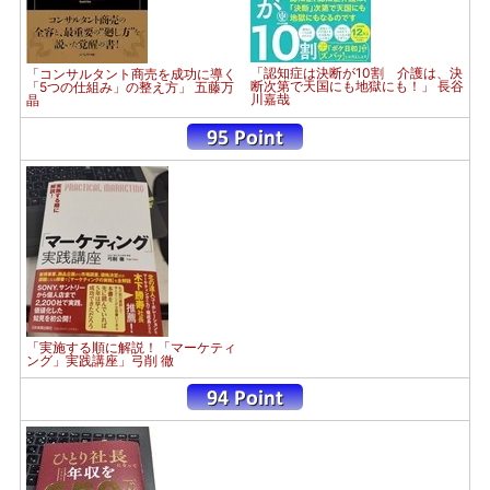
「認知症は決断が10割 介護は、決
「コンサルタント商売を成功に導く
断次第で天国にも地獄にも！」 長谷
「5つの仕組み」の整え方」 五藤万
川嘉哉
晶
「実施する順に解説！「マーケティ
ング」実践講座」弓削 徹