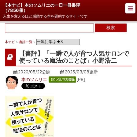
【本ナビ】本のソムリエの一日一冊書評
（
7856冊
）
人生を変えるほど感動する本を要約するサイトです
本ナビ
>
書評一覧
>
【書評】「一瞬で人が育つ人気サロンで
使っている魔法のことば」小野浩二
2020/05/22公開
2025/03/08
更新
本のソムリエ
[PR]