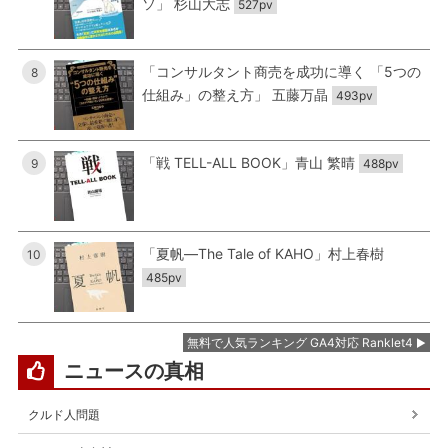
ソ」 杉山大志
527pv
「コンサルタント商売を成功に導く 「5つの
8
仕組み」の整え方」 五藤万晶
493pv
「戦 TELL-ALL BOOK」青山 繁晴
9
488pv
「夏帆―The Tale of KAHO」村上春樹
10
485pv
無料で人気ランキング GA4対応 Ranklet4
ニュースの真相
クルド人問題