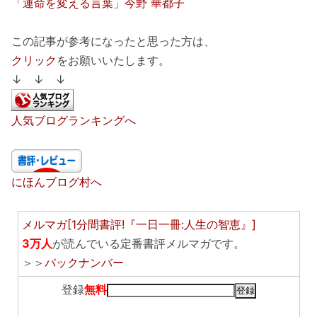
「運命を変える言葉」今野 華都子
この記事が参考になったと思った方は、
クリック
をお願いいたします。
↓ ↓ ↓
人気ブログランキングへ
にほんブログ村へ
メルマガ[1分間書評!『一日一冊:人生の智恵』]
3万人
が読んでいる定番書評メルマガです。
＞＞
バックナンバー
登録
無料