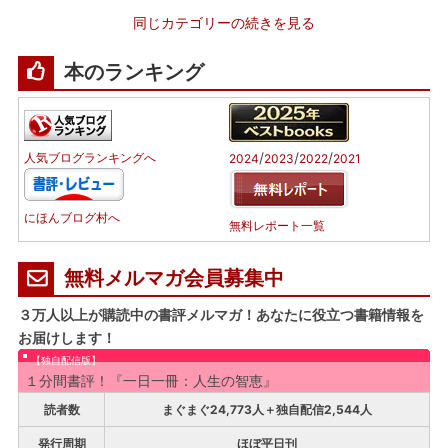
同じカテゴリーの続きを見る
本のランキング
/
/
/
人気ブログランキングへ
2024
2023
2022
2021
にほんブログ村へ
無料レポート一覧
無料メルマガ会員募集中
３万人以上が購読中の書評メルマガ！あなたに役立つ書籍情報を
お届けします！
【独自配信版】
１分間書評！『一日一冊：人生の智恵』
読者数
まぐまぐ24,773人＋独自配信2,544人
発行周期
ほぼ平日刊