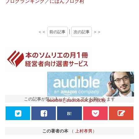
ブログランキング
／
にほんブログ村
＜＜
前の記事
|
次の記事
＞＞
この記事が気に入ったらシェアをお願いします
audibleとaudiobook.jpの比較
この著者の本
（
上村孝男
）