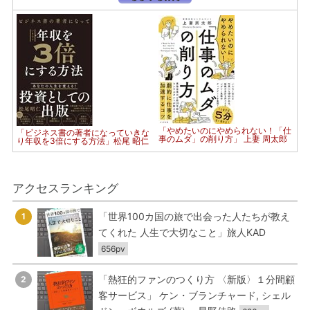
「やめたいのにやめられない！「仕
「ビジネス書の著者になっていきな
事のムダ」の削り方」 上妻 周太郎
り年収を3倍にする方法」松尾 昭仁
アクセスランキング
「世界100カ国の旅で出会った人たちが教え
1
てくれた 人生で大切なこと」旅人KAD
656pv
「熱狂的ファンのつくり方 〈新版〉１分間顧
2
客サービス」 ケン・ブランチャード, シェル