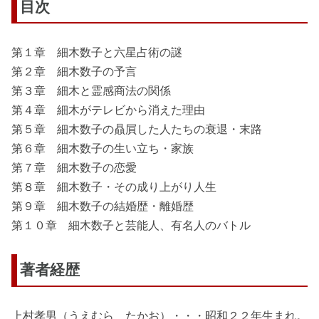
目次
第１章 細木数子と六星占術の謎
第２章 細木数子の予言
第３章 細木と霊感商法の関係
第４章 細木がテレビから消えた理由
第５章 細木数子の贔屓した人たちの衰退・末路
第６章 細木数子の生い立ち・家族
第７章 細木数子の恋愛
第８章 細木数子・その成り上がり人生
第９章 細木数子の結婚歴・離婚歴
第１０章 細木数子と芸能人、有名人のバトル
著者経歴
上村孝男（うえむら たかお）・・・昭和２２年生まれ。