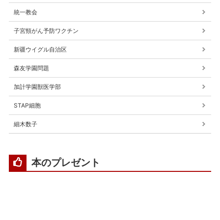
統一教会
子宮頸がん予防ワクチン
新疆ウイグル自治区
森友学園問題
加計学園獣医学部
STAP細胞
細木数子
本のプレゼント