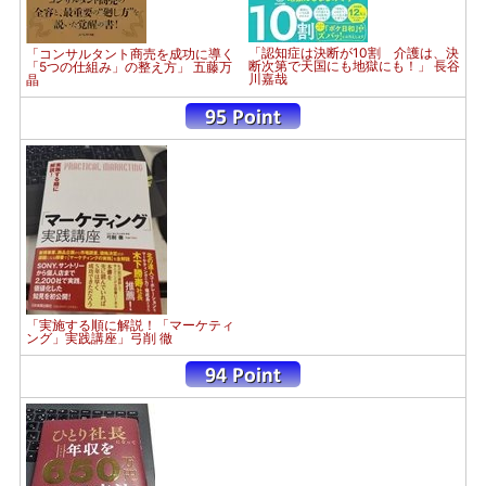
「認知症は決断が10割 介護は、決
「コンサルタント商売を成功に導く
断次第で天国にも地獄にも！」 長谷
「5つの仕組み」の整え方」 五藤万
川嘉哉
晶
「実施する順に解説！「マーケティ
ング」実践講座」弓削 徹