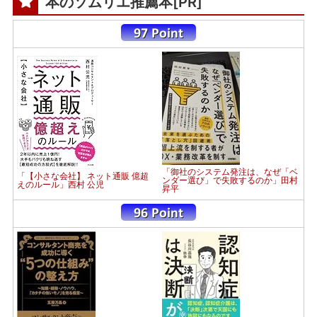
本のソムリエ推薦本[PR]
「御社のシステム発注は、なぜ「ベ
「【小さな会社】 ネット通販 億超
ンダー選び」で失敗するのか」田村
えのルール」西村 公児
昇平