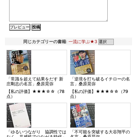
同じカテゴリーの書籍
:
一流に学ぶ★3
「常識を超えて結果をだす 新
「逆境を打ち破るイチローの名
庄剛志の名言」桑原晃弥
言」桑原晃弥
【私の評価】★★★☆☆（78
【私の評価】★★★☆☆（79
点）
点）
「ゆるいつながり 協調性では
「不可能を突破する大谷翔平の
なく、共感性でつながる時代」
名言」桑原晃弥