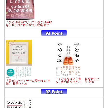
「ひとり社長になっていきなり年収
を650万円にする方法」松尾 昭仁
「子どもをやめる本 何をするに
「最高のパートナーに愛される"準
も、親の顔が浮かぶ」 平 光源
備"」和泉ひとみ