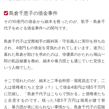
島倉千恵子の借金事件
その10億円の借金から細木を救ったのが、歌手・島倉千
代子をめぐる借金事件への関与です。
島倉千代子は交際相手の眼科医・守谷義人に実印を持ち出
され、4億円もの借金を背負わされてしまいます。途方に
暮れた島倉が助けを求めたのは、俳優業のかたわら鳩山一
郎の私設秘書を務め、細木や暴力団とも通じていた安倍と
いう人物でした。
そこで現れたのが、細木と二率会幹部・堀尾昌志です。二
人は債権者たちと交渉（？）して借金4億円は1億5千万円
に圧縮し、「島倉千代子はこちらで預かる」と債権者たち
と合意するのです。残った1億5千万円は堀尾が建て替
え、暴力団が表に出られない事情から、島倉千代子の芸能