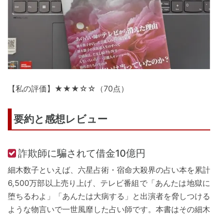
【私の評価】★★★☆☆（70点）
要約と感想レビュー
詐欺師に騙されて借金10億円
細木数子といえば、六星占術・宿命大殺界の占い本を累計
6,500万部以上売り上げ、テレビ番組で「あんたは地獄に
堕ちるわよ」「あんたは大病する」と出演者を脅しつける
ような物言いで一世風靡した占い師です。本書はその細木