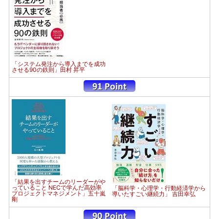
「システム発注から導入までを成功
させる90の鉄則」田村 昇平
「結果を出すチームのリーダーがや
っていること NECで学んだ高効率
「脳科学・心理学・行動経済学から
プロジェクトマネジメント」五十嵐
導いたすごい継続力」 吉田幸弘
剛