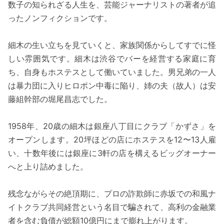
数子の知られざる人生を、芸能ジャーナリストの著者が追
ったノンフィクションです。
細木の生い立ちを見ていくと、家族関係からしてすでに怪
しい雰囲気です。細木は渋谷でバーを経営する家庭に育
ち、自身もホステスとして働いていました。男兄弟の一人
は暴力団に入りヒロポン中毒に陥り、姉の夫（故人）は安
藤組幹部の堀尾昌志でした。
1958年、20歳の細木は銀座八丁目にクラブ「かずさ」を
オープンします。20坪ほどの店にホステスを12〜13人雇
い、十数年後には銀座に3軒の店を構えるビッグオーナー
へと上り詰めました。
残念ながらその絶頂期に、プロの詐欺師に赤坂での和風ナ
イトクラブ共同経営という名目で騙されて、高利の金融業
者を含む負債が総額10億円にまで膨れ上がります。