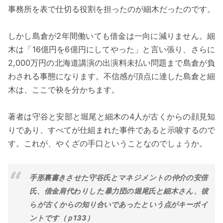
事務所を表で仕切る役割を担ったのが細木だったのです。
しかし島倉が2年間働いても借金は一向に減りません。細
木は「16億円を6億円にしてやった」と言い張り、さらに
2,000万円の北海道講演の出演料未払い問題まで島倉が負
わされる事態になります。不信感が頂点に達した島倉と細
木は、ここで袂を分かちます。
著者は守谷と安部と堀尾と細木の4人が古くからの顔見知
りであり、すべてが仕組まれた事件であると示唆するので
す。これが、やくざの手口ということなのでしょうか。
手形裏書きさせた守谷氏とマネジメントの仲介の安倍
氏、借金肩代わりした暴力団の堀尾氏と細木さん、彼
らが古くからの知り合いであったという点がキーポイ
ントです（ｐ133）