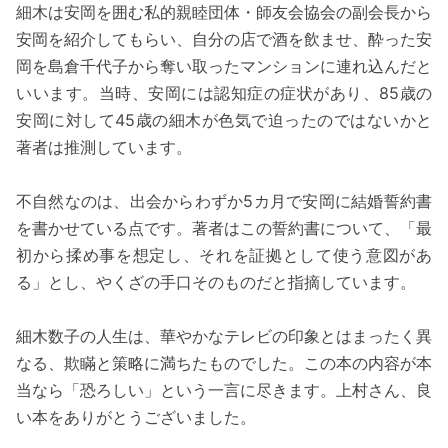
細木は安岡を囲む私的親睦団体・師友会協会の副会長から
安岡を紹介してもらい、自分の店で酒を飲ませ、酔った安
岡を島倉千代子から奪い取ったマンションに連れ込んだと
いいます。当時、安岡には認知症の症状があり、85歳の
安岡に対して45歳の細木が色気で迫ったのではないかと
著者は推測しています。
不自然なのは、出会からわずか5カ月で安岡に結婚誓約書
を書かせている点です。著者はこの誓約書について、「最
初から揉め事を想定し、それを証拠として使う意図があ
る」とし、やくざの手口そのものだと指摘しています。
細木数子の人生は、華やかなテレビの印象とはまったく異
なる、欺瞞と策略に満ちたものでした。この本の内容が本
当なら「恐ろしい」という一言に尽きます。上村さん、良
い本をありがとうございました。