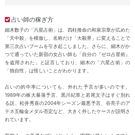
占い師の稼ぎ方
細木数子の「六星占術」は、四柱推命の和泉宗章が広めた
「天中殺」を模倣し、名称だけ「大殺界」に変えることで
第三次占いブームを引き起こしました。さらに、細木がか
つて通っていた新宿の女占い師も「自分の『ゼロ占星術』
を盗用された」と証言しており、細木の「六星占術」の
「独自性」は怪しいことがわかります。
占いの的中率についても、外れた予言が多いのです。
1989年の株大暴落予言、黒川紀章と若尾文子はすぐ別れ
る説、松井秀喜の2004年シーズン最悪予言、谷亮子のア
テネ五輪金メダル否定など、大きく外したケースが説明さ
れています。