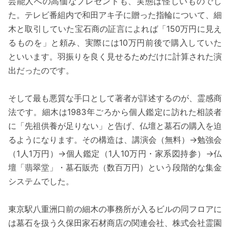
芸能人への高価なプレゼントも、実態は怪しいものでし
た。テレビ番組内で和田アキ子に贈った指輪について、細
木と取引していた宝石商の証言によれば「150万円に見え
るものを」と頼み、実際には10万円前後で購入していた
といいます。羽振りを良く見せるためだけに計算された演
出だったのです。
そして最も悪質な手口として著者が詳述するのが、霊感商
法です。細木は1983年ごろから個人鑑定に訪れた相談者
に「先祖供養が足りない」と告げ、仏壇と墓石の購入を迫
るようになります。その構造は、講演会（無料）→勉強会
（1人1万円）→個人鑑定（1人10万円・家系図持参）→仏
壇「翡翠堂」・墓石販売（数百万円）という段階的な集金
システムでした。
東京駅八重洲口前の細木の事務所が入るビルの同フロアに
は墓石を扱う久保田家石材商店の関連会社、株式会社霊園