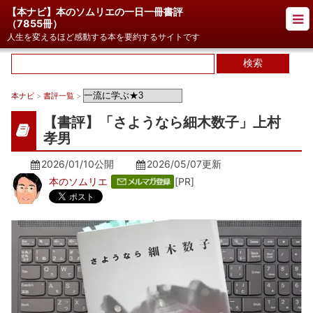
【本ナビ】本のソムリエの一日一冊書評
（
7855冊
）
人生を変えるほど感動する本を要約するサイトです
本ナビ
>
書評一覧
>
【書評】「さようなら細木数子」上村
孝男
2026/01/10公開
2026/05/07
更新
本のソムリエ
[PR]