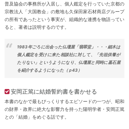
普及協会の事務所が入居し、個人鑑定を行っていた京都の
宗教法人「大国教会」の敷地も久保田家石材商店グループ
の所有であったという事実が、組織的な連携を物語ってい
ると、著者は説明するのです。
1983年ごろに出会った仏壇屋「翡翠堂」・・・細木は
個人鑑定を受けに来た相談社に対して、「先祖供養が
たりない」というようになり、仏壇屋と同時に墓石屋
を紹介するようになった（ｐ43）
安岡正篤に結婚誓約書を書かせる
本書のなかで最もびっくりするエピソードの一つが、昭和
の財界・政界に絶大な影響力を持った陽明学者・安岡正篤
との「結婚」をめぐる話です。