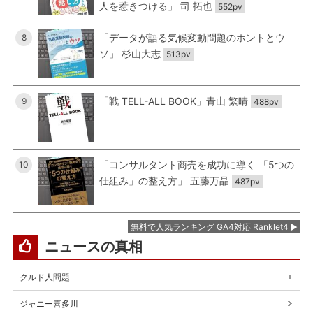
人を惹きつける」 司 拓也
552pv
「データが語る気候変動問題のホントとウ
8
ソ」 杉山大志
513pv
「戦 TELL-ALL BOOK」青山 繁晴
9
488pv
「コンサルタント商売を成功に導く 「5つの
10
仕組み」の整え方」 五藤万晶
487pv
無料で人気ランキング GA4対応 Ranklet4
ニュースの真相
クルド人問題
ジャニー喜多川