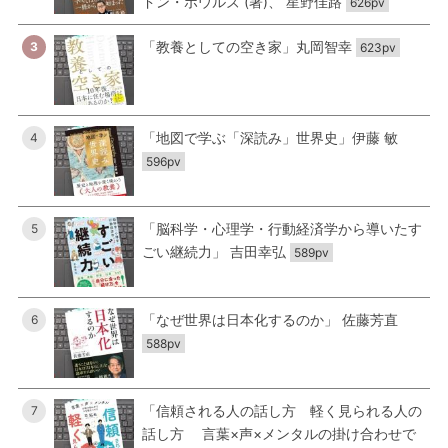
ドン・ボウルズ (著)、 星野佳路
626pv
「教養としての空き家」丸岡智幸
3
623pv
「地図で学ぶ「深読み」世界史」伊藤 敏
4
596pv
「脳科学・心理学・行動経済学から導いたす
5
ごい継続力」 吉田幸弘
589pv
「なぜ世界は日本化するのか」 佐藤芳直
6
588pv
「信頼される人の話し方 軽く見られる人の
7
話し方 言葉×声×メンタルの掛け合わせで