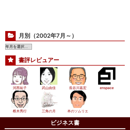
月別（2002年7月～）
書評レビュアー
河西祐子
武山由佳
長谷川嘉宏
enspace
椎木秀行
三角の月
本のソムリエ
ビジネス書