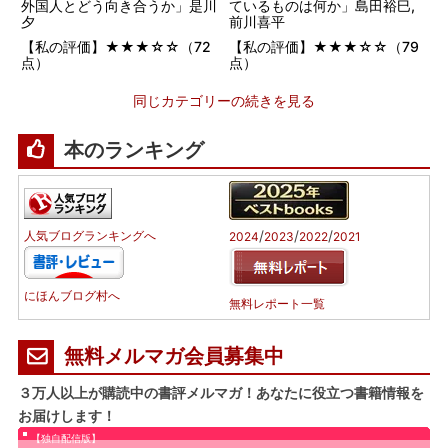
外国人とどう向き合うか」是川
ているものは何か」島田裕巳,
夕
前川喜平
【私の評価】★★★☆☆（72
【私の評価】★★★☆☆（79
点）
点）
同じカテゴリーの続きを見る
本のランキング
/
/
/
人気ブログランキングへ
2024
2023
2022
2021
にほんブログ村へ
無料レポート一覧
無料メルマガ会員募集中
３万人以上が購読中の書評メルマガ！あなたに役立つ書籍情報を
お届けします！
【独自配信版】