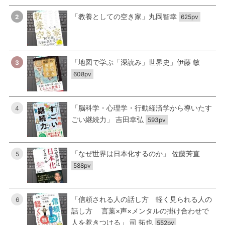
「教養としての空き家」丸岡智幸
2
625pv
「地図で学ぶ「深読み」世界史」伊藤 敏
3
608pv
「脳科学・心理学・行動経済学から導いたす
4
ごい継続力」 吉田幸弘
593pv
「なぜ世界は日本化するのか」 佐藤芳直
5
588pv
「信頼される人の話し方 軽く見られる人の
6
話し方 言葉×声×メンタルの掛け合わせで
人を惹きつける」 司 拓也
552pv