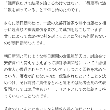
「議席数だけで結果を論じるわけではない」「得票率は過
半数を割っている」と主張し始めたのです。
さらに朝日新聞社は、一般の文芸評論家や弱小出版社を相
手に超高額の損害賠償を要求して裁判を起こしています。
脅しによって言論や批判を封じることに恥じも外聞もない
のが朝日新聞なのです。
朝日新聞と同じような毎日新聞の倉重篤郎氏は、討論会で
安倍首相の答えをさえぎって加計学園問題について「総理
の友人が優遇されたことについて」しつこく回答を求めた
という。著者が許せないのは、優遇されたということを決
めつけ、それ前提に責任をとれと迫るのは記者会見の代表
質問としては論理性もジャーナリストとしての仁義さえ持
っていないことなのです。
若者のほとんどがネットから情報を得る時代となり、テレ