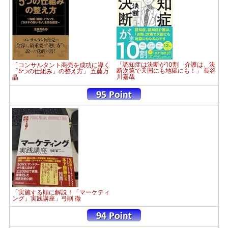
「認知症は決断が10割 介護は、決
「コンサルタント商売を成功に導く
断次第で天国にも地獄にも！」 長谷
「5つの仕組み」の整え方」 五藤万
川嘉哉
晶
「実施する順に解説！「マーケティ
ング」実践講座」弓削 徹