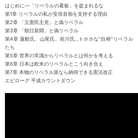
はじめに―「リベラルの看板」を盗まれるな
第1章 リベラルの私が安倍首相を支持する理由
第2章 「立憲民主党」と偽リベラル
第3章 「朝日新聞」と偽リベラル
第4章 蓮舫氏、山尾氏、前川氏...トホホな"自称"リベラル
たち
第5章 世界の常識からリベラルとは何かを考える
第6章 日本は欧米のリベラルとこう向き合え
第7章 本物のリベラル派なら納得できる憲法改正
エピローグ 平成カウントダウン