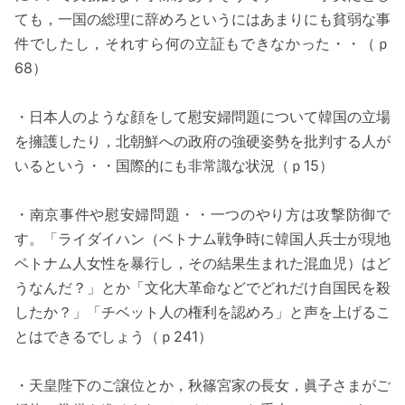
ても，一国の総理に辞めろというにはあまりにも貧弱な事
件でしたし，それすら何の立証もできなかった・・（ｐ
68）
・日本人のような顔をして慰安婦問題について韓国の立場
を擁護したり，北朝鮮への政府の強硬姿勢を批判する人が
いるという・・国際的にも非常識な状況（ｐ15）
・南京事件や慰安婦問題・・一つのやり方は攻撃防御で
す。「ライダイハン（ベトナム戦争時に韓国人兵士が現地
ベトナム人女性を暴行し，その結果生まれた混血児）はど
うなんだ？」とか「文化大革命などでどれだけ自国民を殺
したか？」「チベット人の権利を認めろ」と声を上げるこ
とはできるでしょう（ｐ241）
・天皇陛下のご譲位とか，秋篠宮家の長女，眞子さまがご