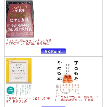
「ひとり社長になっていきなり年収
を650万円にする方法」松尾 昭仁
「子どもをやめる本 何をするに
「最高のパートナーに愛される"準
も、親の顔が浮かぶ」 平 光源
備"」和泉ひとみ