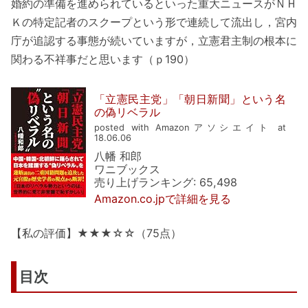
婚約の準備を進められているといった重大ニュースがＮＨ
Ｋの特定記者のスクープという形で連続して流出し，宮内
庁が追認する事態が続いていますが，立憲君主制の根本に
関わる不祥事だと思います（ｐ190）
「立憲民主党」「朝日新聞」という名
の偽リベラル
posted with Amazonアソシエイト at
18.06.06
八幡 和郎
ワニブックス
売り上げランキング: 65,498
Amazon.co.jpで詳細を見る
【私の評価】★★★☆☆（75点）
目次