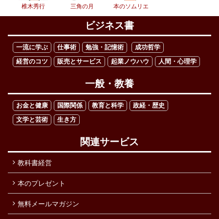
椎木秀行
三角の月
本のソムリエ
ビジネス書
一流に学ぶ
仕事術
勉強・記憶術
成功哲学
経営のコツ
販売とサービス
起業ノウハウ
人間・心理学
一般・教養
お金と健康
国際関係
教育と科学
政経・歴史
文学と芸術
生き方
関連サービス
教科書経営
本のプレゼント
無料メールマガジン