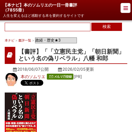
【本ナビ】本のソムリエの一日一冊書評
（
7855冊
）
人生を変えるほど感動する本を要約するサイトです
本ナビ
>
書評一覧
>
【書評】「「立憲民主党」「朝日新聞」
という名の偽リベラル」八幡 和郎
2018/06/07公開
2026/02/05
更新
本のソムリエ
[PR]