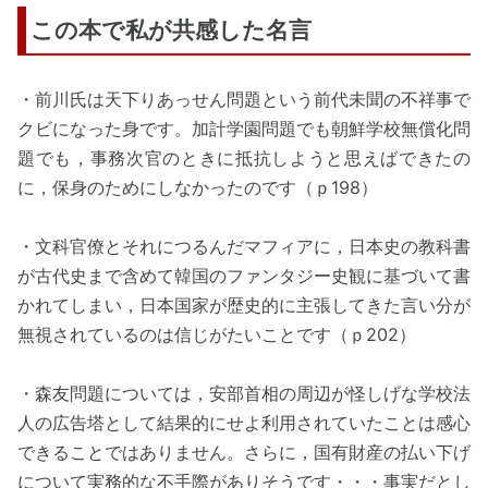
この本で私が共感した名言
・前川氏は天下りあっせん問題という前代未聞の不祥事で
クビになった身です。加計学園問題でも朝鮮学校無償化問
題でも，事務次官のときに抵抗しようと思えばできたの
に，保身のためにしなかったのです（ｐ198）
・文科官僚とそれにつるんだマフィアに，日本史の教科書
が古代史まで含めて韓国のファンタジー史観に基づいて書
かれてしまい，日本国家が歴史的に主張してきた言い分が
無視されているのは信じがたいことです（ｐ202）
・森友問題については，安部首相の周辺が怪しげな学校法
人の広告塔として結果的にせよ利用されていたことは感心
できることではありません。さらに，国有財産の払い下げ
について実務的な不手際がありそうです・・・事実だとし