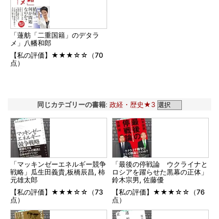
「蓮舫「二重国籍」のデタラ
メ」八幡和郎
【私の評価】★★★☆☆（70
点）
同じカテゴリーの書籍
:
政経・歴史★3
「マッキンゼーエネルギー競争
「最後の停戦論 ウクライナと
戦略」瓜生田義貴,板橋辰昌, 柿
ロシアを躍らせた黒幕の正体」
元雄太郎
鈴木宗男, 佐藤優
【私の評価】★★★☆☆（73
【私の評価】★★★☆☆（76
点）
点）