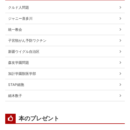
クルド人問題
ジャニー喜多川
統一教会
子宮頸がん予防ワクチン
新疆ウイグル自治区
森友学園問題
加計学園獣医学部
STAP細胞
細木数子
本のプレゼント