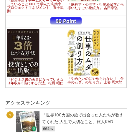
「結果を出すチームのリーダーがや
っていること NECで学んだ高効率
「脳科学・心理学・行動経済学から
プロジェクトマネジメント」五十嵐
導いたすごい継続力」 吉田幸弘
剛
「やめたいのにやめられない！「仕
「ビジネス書の著者になっていきな
事のムダ」の削り方」 上妻 周太郎
り年収を3倍にする方法」松尾 昭仁
アクセスランキング
「世界100カ国の旅で出会った人たちが教え
1
てくれた 人生で大切なこと」旅人KAD
664pv