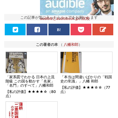
この記事が気に入ったらシェアをお願いします
audibleとaudiobook.jpの比較
この著者の本
（
八幡和郎
）
「家系図でわかる 日本の上流
「本当は間違いばかりの「戦国
階級 この国を動かす「名家」
史の常識」」八幡 和郎
「名門」のすべて」八幡和郎
【私の評価】★★★☆☆（77
【私の評価】★★★★☆（80
点）
点）