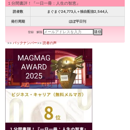
１分間書評！『一日一冊：人生の智恵』
読者数
まぐまぐ24,773人＋独自配信2,544人
発行周期
ほぼ平日刊
登録
解除
>>
バックナンバー
>>
読者の声