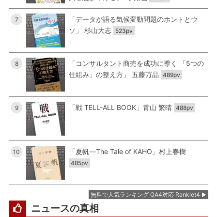
「データが語る気候変動問題のホントとウ
7
ソ」 杉山大志
523pv
「コンサルタント商売を成功に導く 「5つの
8
仕組み」の整え方」 五藤万晶
489pv
「戦 TELL-ALL BOOK」青山 繁晴
9
488pv
「夏帆―The Tale of KAHO」村上春樹
10
485pv
無料で人気ランキング GA4対応 Ranklet4
ニュースの真相