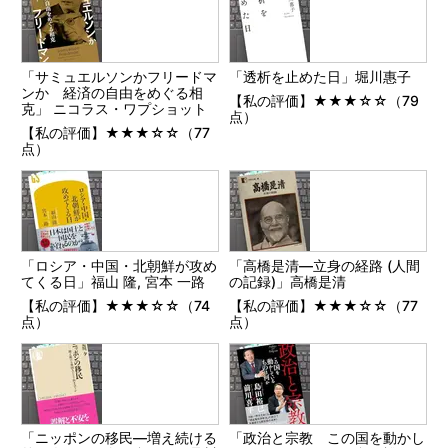
「サミュエルソンかフリードマ
「透析を止めた日」堀川惠子
ンか 経済の自由をめぐる相
【私の評価】★★★☆☆（79
克」 ニコラス・ワプショット
点）
【私の評価】★★★☆☆（77
点）
「ロシア・中国・北朝鮮が攻め
「高橋是清―立身の経路 (人間
てくる日」福山 隆, 宮本 一路
の記録)」高橋是清
【私の評価】★★★☆☆（74
【私の評価】★★★☆☆（77
点）
点）
「ニッポンの移民―増え続ける
「政治と宗教 この国を動かし