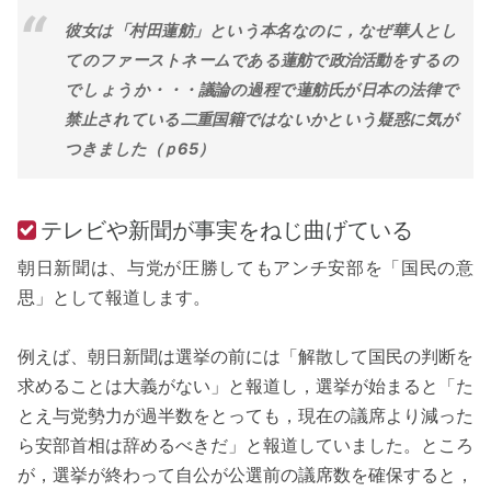
彼女は「村田蓮舫」という本名なのに，なぜ華人とし
てのファーストネームである蓮舫で政治活動をするの
でしょうか・・・議論の過程で蓮舫氏が日本の法律で
禁止されている二重国籍ではないかという疑惑に気が
つきました（ｐ65）
テレビや新聞が事実をねじ曲げている
朝日新聞は、与党が圧勝してもアンチ安部を「国民の意
思」として報道します。
例えば、朝日新聞は選挙の前には「解散して国民の判断を
求めることは大義がない」と報道し，選挙が始まると「た
とえ与党勢力が過半数をとっても，現在の議席より減った
ら安部首相は辞めるべきだ」と報道していました。ところ
が，選挙が終わって自公が公選前の議席数を確保すると，