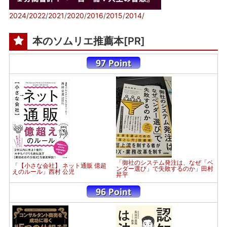
2024/
2022
/
2021
/
2020
/
2016
/
2015
/
2014/
本のソムリエ推薦本[PR]
「御社のシステム発注は、なぜ「ベ
「【小さな会社】 ネット通販 億超
ンダー選び」で失敗するのか」田村
えのルール」西村 公児
昇平