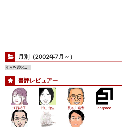
月別（2002年7月～）
書評レビュアー
河西祐子
武山由佳
長谷川嘉宏
enspace