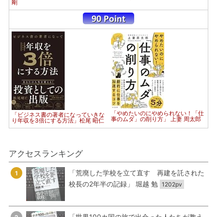
剛
「やめたいのにやめられない！「仕
「ビジネス書の著者になっていきな
事のムダ」の削り方」 上妻 周太郎
り年収を3倍にする方法」松尾 昭仁
アクセスランキング
「荒廃した学校を立て直す 再建を託された
1
校長の2年半の記録」 堀越 勉
1202pv
「世界100カ国の旅で出会った人たちが教え