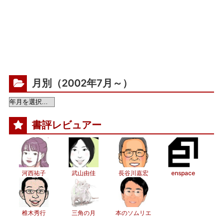
月別（2002年7月～）
書評レビュアー
河西祐子
武山由佳
長谷川嘉宏
enspace
椎木秀行
三角の月
本のソムリエ