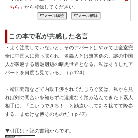
ちら」
から登録してください。
空メール購読
空メール解除
この本で私が共感した名言
・よく注意していないと、そのアパートはやがては全室完
全に中国人に乗っ取られ、名義人とは無関係の、謎の中国
人が跋扈する魑魅魍魎の暗黒世界となる。私はそうしたア
パートを何度も見ている。（ｐ124）
・靖国問題などで内政干渉されてたじろぐ姿は、私から見
れば剣の間合いを知らずに遠慮なく踏み込んできたド素人
相手に、「こいつできる！」と勘違いして剣を捨てて降参
する、まぬけな侍そのものだ（ｐ47）
▼引用は下記の書籍からです。