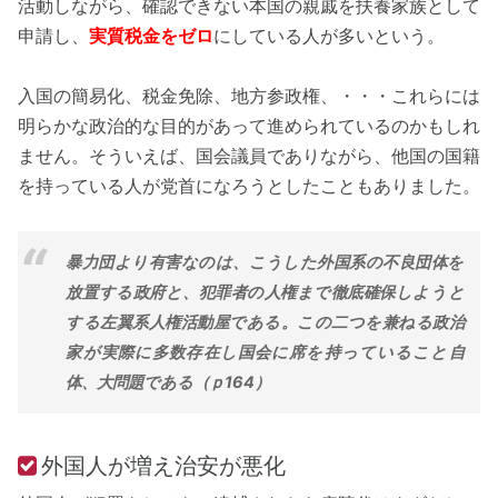
活動しながら、確認できない本国の親戚を扶養家族として
申請し、
実質税金をゼロ
にしている人が多いという。
入国の簡易化、税金免除、地方参政権、・・・これらには
明らかな政治的な目的があって進められているのかもしれ
ません。そういえば、国会議員でありながら、他国の国籍
を持っている人が党首になろうとしたこともありました。
暴力団より有害なのは、こうした外国系の不良団体を
放置する政府と、犯罪者の人権まで徹底確保しようと
する左翼系人権活動屋である。この二つを兼ねる政治
家が実際に多数存在し国会に席を持っていること自
体、大問題である（ｐ164）
外国人が増え治安が悪化