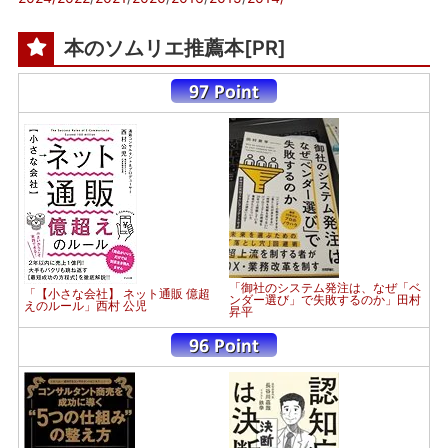
本のソムリエ推薦本[PR]
「御社のシステム発注は、なぜ「ベ
「【小さな会社】 ネット通販 億超
ンダー選び」で失敗するのか」田村
えのルール」西村 公児
昇平