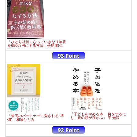
「ひとり社長になっていきなり年収
を650万円にする方法」松尾 昭仁
「子どもをやめる本 何をするに
「最高のパートナーに愛される"準
も、親の顔が浮かぶ」 平 光源
備"」和泉ひとみ