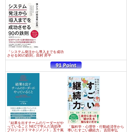
「システム発注から導入までを成功
させる90の鉄則」田村 昇平
「結果を出すチームのリーダーがや
っていること NECで学んだ高効率
「脳科学・心理学・行動経済学から
プロジェクトマネジメント」五十嵐
導いたすごい継続力」 吉田幸弘