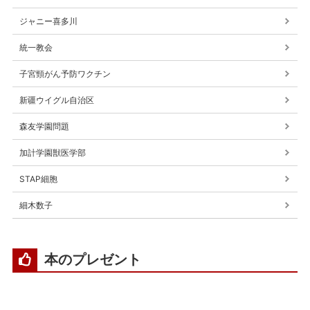
ジャニー喜多川
統一教会
子宮頸がん予防ワクチン
新疆ウイグル自治区
森友学園問題
加計学園獣医学部
STAP細胞
細木数子
本のプレゼント