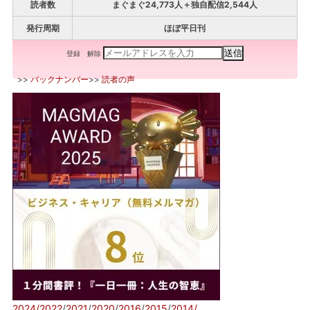
読者数
まぐまぐ24,773人＋独自配信2,544人
発行周期
ほぼ平日刊
登録
解除
>>
バックナンバー
>>
読者の声
2024/
2022
/
2021
/
2020
/
2016
/
2015
/
2014/