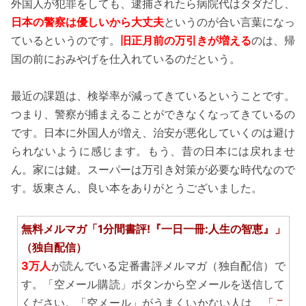
外国人が犯罪をしても、逮捕されたら病院代はタダだし、
日本の警察は優しいから大丈夫
というのが合い言葉になっ
ているというのです。
旧正月前の万引きが増える
のは、帰
国の前におみやげを仕入れているのだという。
最近の課題は、検挙率が減ってきているということです。
つまり、警察が捕まえることができなくなってきているの
です。日本に外国人が増え、治安が悪化していくのは避け
られないように感じます。もう、昔の日本には戻れませ
ん。家には鍵。スーパーは万引き対策が必要な時代なので
す。坂東さん、良い本をありがとうございました。
無料メルマガ「1分間書評!『一日一冊:人生の智恵』」
（独自配信）
3万人
が読んでいる定番書評メルマガ（独自配信）で
す。「空メール購読」ボタンから空メールを送信して
ください。「空メール」がうまくいかない人は、
「こ