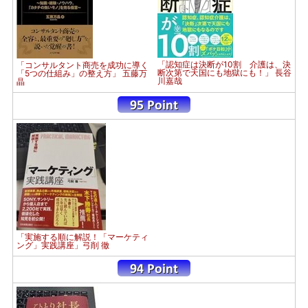
「認知症は決断が10割 介護は、決
「コンサルタント商売を成功に導く
断次第で天国にも地獄にも！」 長谷
「5つの仕組み」の整え方」 五藤万
川嘉哉
晶
「実施する順に解説！「マーケティ
ング」実践講座」弓削 徹