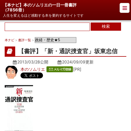
【本ナビ】本のソムリエの一日一冊書評
（
7856冊
）
人生を変えるほど感動する本を要約するサイトです
本ナビ
>
書評一覧
>
【書評】「新・通訳捜査官」坂東忠信
2013/03/28公開
2024/09/09
更新
本のソムリエ
[PR]