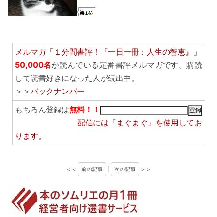
メルマガ「１分間書評！『一日一冊：人生の智恵』」
50,000名
が読んでいる定番書評メルマガです。購読
して読書好きになった人が続出中。
＞＞
バックナンバー
もちろん登録は
無料！！
配信には
『まぐまぐ』
を使用してお
ります。
＜＜
前の記事
|
次の記事
＞＞