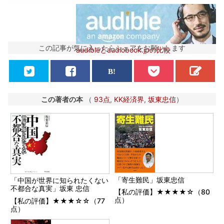
この記事が気に入ったらシェアをお願いします
audibleとaudiobook.jpの比較
この著者の本
（
93点
,
KK経済界
,
坂東忠信
）
「寄生難民」坂東忠信
「中国が世界に知られたくない
不都合な真実」坂東 忠信
【私の評価】★★★★☆（80
点）
【私の評価】★★★☆☆（77
点）