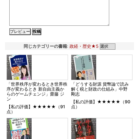
同じカテゴリーの書籍
:
政経・歴史★5
「世界秩序が変わるとき世界秩
「どうする財源 貨幣論で読み
序が変わるとき 新自由主義か
解く税と財政の仕組み」中野
らのゲームチェンジ」齋藤 ジ
剛志
ン
【私の評価】★★★★★（90
【私の評価】★★★★★（91
点）
点）