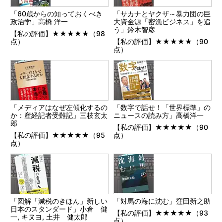
「60歳からの知っておくべき
「サカナとヤクザ～暴力団の巨
政治学」高橋 洋一
大資金源「密漁ビジネス」を追
う」鈴木智彦
【私の評価】★★★★★（98
点）
【私の評価】★★★★★（90
点）
「メディアはなぜ左傾化するの
「数字で話せ！「世界標準」の
か：産経記者受難記」三枝玄太
ニュースの読み方」高橋洋一
郎
【私の評価】★★★★★（90
【私の評価】★★★★★（95
点）
点）
「図解「減税のきほん」新しい
「対馬の海に沈む」窪田新之助
日本のスタンダード」小倉 健
【私の評価】★★★★★（93
一, キヌヨ, 土井 健太郎
点）