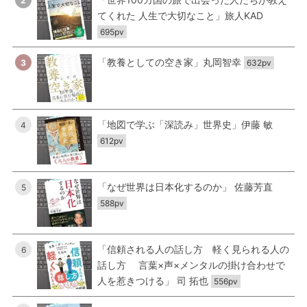
2
てくれた 人生で大切なこと」旅人KAD
695pv
「教養としての空き家」丸岡智幸
3
632pv
「地図で学ぶ「深読み」世界史」伊藤 敏
4
612pv
「なぜ世界は日本化するのか」 佐藤芳直
5
588pv
「信頼される人の話し方 軽く見られる人の
6
話し方 言葉×声×メンタルの掛け合わせで
人を惹きつける」 司 拓也
556pv