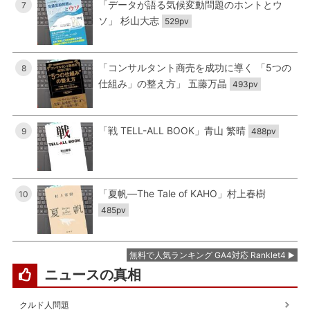
「データが語る気候変動問題のホントとウ
7
ソ」 杉山大志
529pv
「コンサルタント商売を成功に導く 「5つの
8
仕組み」の整え方」 五藤万晶
493pv
「戦 TELL-ALL BOOK」青山 繁晴
9
488pv
「夏帆―The Tale of KAHO」村上春樹
10
485pv
無料で人気ランキング GA4対応 Ranklet4
ニュースの真相
クルド人問題