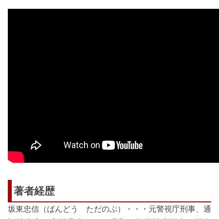
著者経歴
坂東忠信（ばんどう ただのぶ）・・・元警視庁刑事、通