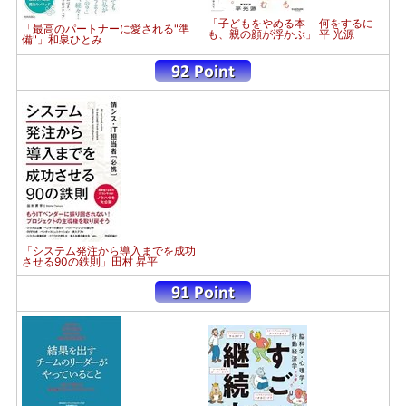
「子どもをやめる本 何をするに
「最高のパートナーに愛される"準
も、親の顔が浮かぶ」 平 光源
備"」和泉ひとみ
「システム発注から導入までを成功
させる90の鉄則」田村 昇平