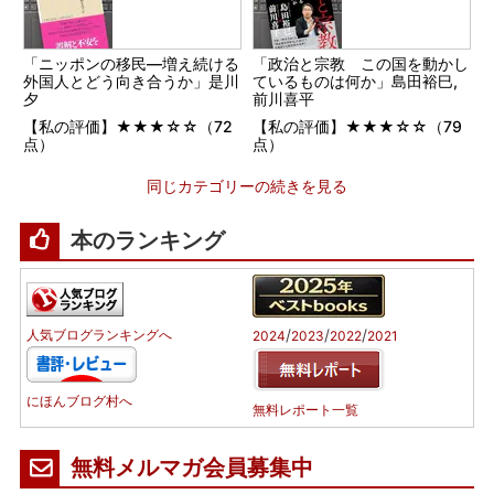
「ニッポンの移民―増え続ける
「政治と宗教 この国を動かし
外国人とどう向き合うか」是川
ているものは何か」島田裕巳,
夕
前川喜平
【私の評価】★★★☆☆（72
【私の評価】★★★☆☆（79
点）
点）
同じカテゴリーの続きを見る
本のランキング
/
/
/
人気ブログランキングへ
2024
2023
2022
2021
にほんブログ村へ
無料レポート一覧
無料メルマガ会員募集中