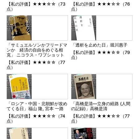
【私の評価】★★★☆☆（73
【私の評価】★★★☆☆（76
点）
点）
「サミュエルソンかフリードマ
「透析を止めた日」堀川惠子
ンか 経済の自由をめぐる相
【私の評価】★★★☆☆（79
克」 ニコラス・ワプショット
点）
【私の評価】★★★☆☆（77
点）
「ロシア・中国・北朝鮮が攻め
「高橋是清―立身の経路 (人間
てくる日」福山 隆, 宮本 一路
の記録)」高橋是清
【私の評価】★★★☆☆（74
【私の評価】★★★☆☆（77
点）
点）