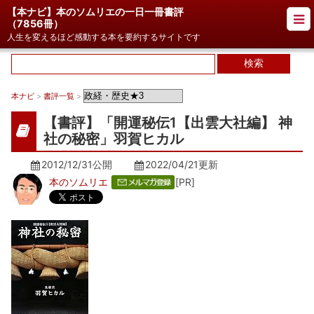
【本ナビ】本のソムリエの一日一冊書評
（
7856冊
）
人生を変えるほど感動する本を要約するサイトです
本ナビ
>
書評一覧
>
【書評】「開運秘伝1【出雲大社編】 神
社の秘密」羽賀ヒカル
2012/12/31公開
2022/04/21
更新
本のソムリエ
[PR]