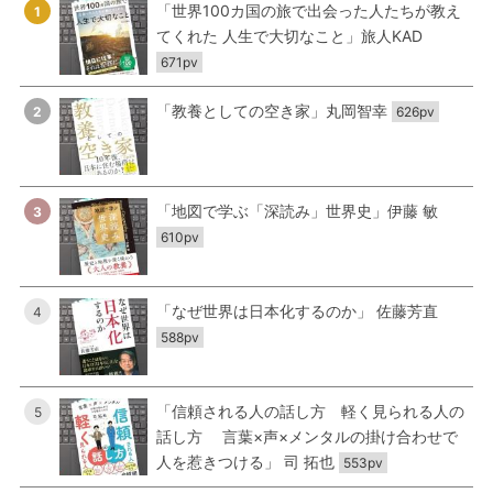
「世界100カ国の旅で出会った人たちが教え
1
てくれた 人生で大切なこと」旅人KAD
671pv
「教養としての空き家」丸岡智幸
2
626pv
「地図で学ぶ「深読み」世界史」伊藤 敏
3
610pv
「なぜ世界は日本化するのか」 佐藤芳直
4
588pv
「信頼される人の話し方 軽く見られる人の
5
話し方 言葉×声×メンタルの掛け合わせで
人を惹きつける」 司 拓也
553pv