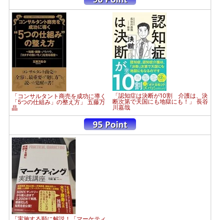
「認知症は決断が10割 介護は、決
「コンサルタント商売を成功に導く
断次第で天国にも地獄にも！」 長谷
「5つの仕組み」の整え方」 五藤万
川嘉哉
晶
「実施する順に解説！「マーケティ