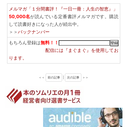
メルマガ「１分間書評！『一日一冊：人生の智恵』」
50,000名
が読んでいる定番書評メルマガです。購読
して読書好きになった人が続出中。
＞＞
バックナンバー
もちろん登録は
無料！！
配信には
『まぐまぐ』
を使用してお
ります。
＜＜
前の記事
|
次の記事
＞＞