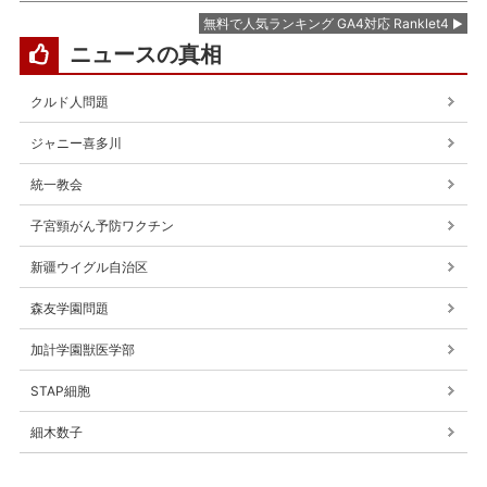
無料で人気ランキング GA4対応 Ranklet4
ニュースの真相
クルド人問題
ジャニー喜多川
統一教会
子宮頸がん予防ワクチン
新疆ウイグル自治区
森友学園問題
加計学園獣医学部
STAP細胞
細木数子