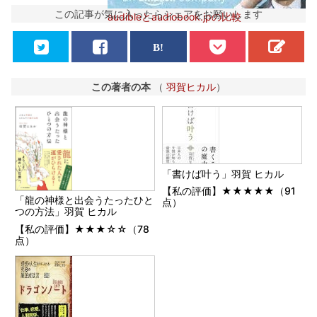
この記事が気に入ったらシェアをお願いします
audibleとaudiobook.jpの比較
この著者の本
（
羽賀ヒカル
）
「書けば叶う」羽賀 ヒカル
【私の評価】★★★★★（91
「龍の神様と出会うたったひと
点）
つの方法」羽賀 ヒカル
【私の評価】★★★☆☆（78
点）