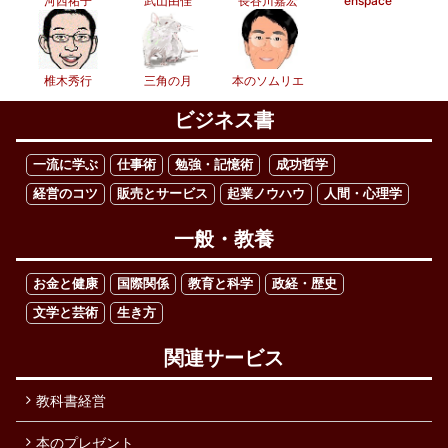
河西祐子
武山由佳
長谷川嘉宏
enspace
椎木秀行
三角の月
本のソムリエ
ビジネス書
一流に学ぶ
仕事術
勉強・記憶術
成功哲学
経営のコツ
販売とサービス
起業ノウハウ
人間・心理学
一般・教養
お金と健康
国際関係
教育と科学
政経・歴史
文学と芸術
生き方
関連サービス
教科書経営
本のプレゼント