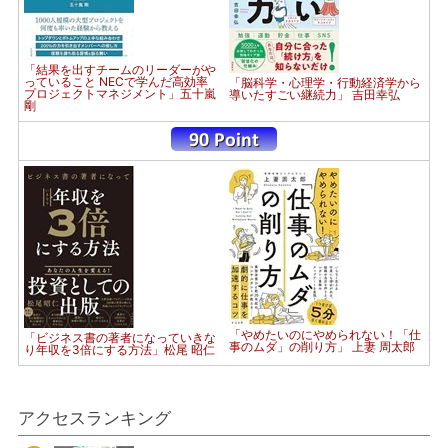
「結果を出すチームのリーダーがや
っていること NECで学んだ高効率
「脳科学・心理学・行動経済学から
プロジェクトマネジメント」五十嵐
導いたすごい継続力」 吉田幸弘
剛
「やめたいのにやめられない！「仕
「ビジネス書の著者になっていきな
事のムダ」の削り方」 上妻 周太郎
り年収を3倍にする方法」松尾 昭仁
アクセスランキング