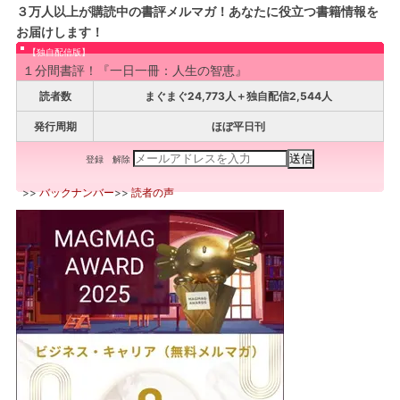
３万人以上が購読中の書評メルマガ！あなたに役立つ書籍情報を
お届けします！
【独自配信版】
１分間書評！『一日一冊：人生の智恵』
読者数
まぐまぐ24,773人＋独自配信2,544人
発行周期
ほぼ平日刊
登録
解除
>>
バックナンバー
>>
読者の声