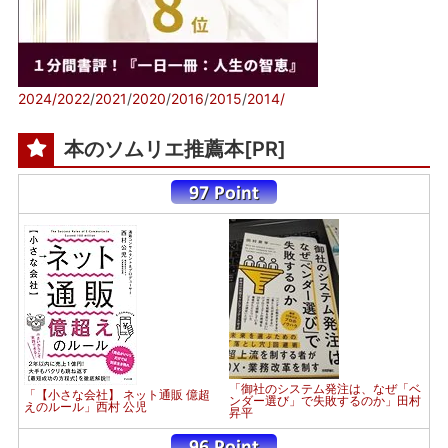
2024/
2022
/
2021
/
2020
/
2016
/
2015
/
2014/
本のソムリエ推薦本[PR]
「御社のシステム発注は、なぜ「ベ
「【小さな会社】 ネット通販 億超
ンダー選び」で失敗するのか」田村
えのルール」西村 公児
昇平