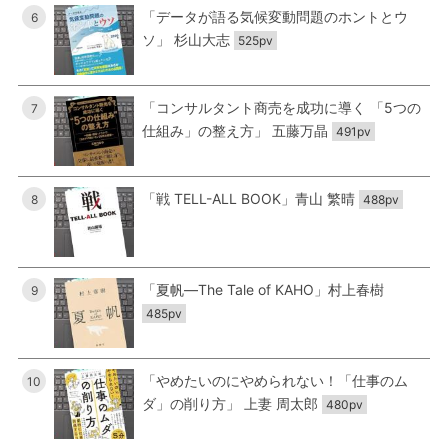
「データが語る気候変動問題のホントとウ
6
ソ」 杉山大志
525pv
「コンサルタント商売を成功に導く 「5つの
7
仕組み」の整え方」 五藤万晶
491pv
「戦 TELL-ALL BOOK」青山 繁晴
8
488pv
「夏帆―The Tale of KAHO」村上春樹
9
485pv
「やめたいのにやめられない！「仕事のム
10
ダ」の削り方」 上妻 周太郎
480pv