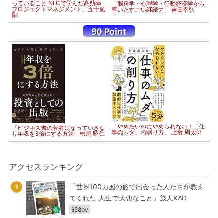
っていること NECで学んだ高効率
「脳科学・心理学・行動経済学から
プロジェクトマネジメント」五十嵐
導いたすごい継続力」 吉田幸弘
剛
「やめたいのにやめられない！「仕
「ビジネス書の著者になっていきな
事のムダ」の削り方」 上妻 周太郎
り年収を3倍にする方法」松尾 昭仁
アクセスランキング
「世界100カ国の旅で出会った人たちが教え
1
てくれた 人生で大切なこと」旅人KAD
658pv