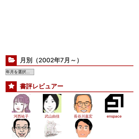
月別（2002年7月～）
書評レビュアー
河西祐子
武山由佳
長谷川嘉宏
enspace