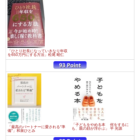
「ひとり社長になっていきなり年収
を650万円にする方法」松尾 昭仁
「子どもをやめる本 何をするに
「最高のパートナーに愛される"準
も、親の顔が浮かぶ」 平 光源
備"」和泉ひとみ