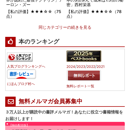
ーロン・ズー
密」西村栄基
【私の評価】★★★☆☆（75
【私の評価】★★★☆☆（78
点）
点）
同じカテゴリーの続きを見る
本のランキング
/
/
/
人気ブログランキングへ
2024
2023
2022
2021
にほんブログ村へ
無料レポート一覧
無料メルマガ会員募集中
３万人以上が購読中の書評メルマガ！あなたに役立つ書籍情報を
お届けします！
【独自配信版】