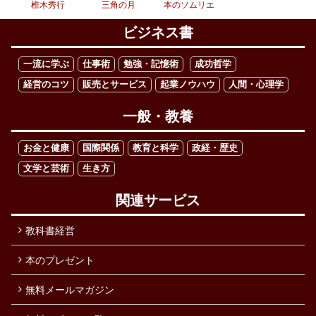
椎木秀行
三角の月
本のソムリエ
ビジネス書
一流に学ぶ
仕事術
勉強・記憶術
成功哲学
経営のコツ
販売とサービス
起業ノウハウ
人間・心理学
一般・教養
お金と健康
国際関係
教育と科学
政経・歴史
文学と芸術
生き方
関連サービス
教科書経営
本のプレゼント
無料メールマガジン