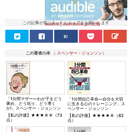
この記事が気に入ったらシェアをお願いします
audibleとaudiobook.jpの比較
この著者の本
（
スペンサー・ジョンソン
）
「1分間マザー―わが子をどう
「1分間自己革命―自分を大切
褒め、どう叱り、どう導く
に生きる心のトレーニング」ス
か!」スペンサー・ジョンソン
ペンサー・ジョンソン
【私の評価】★★★☆☆（73
【私の評価】★★★★☆（82
点）
点）