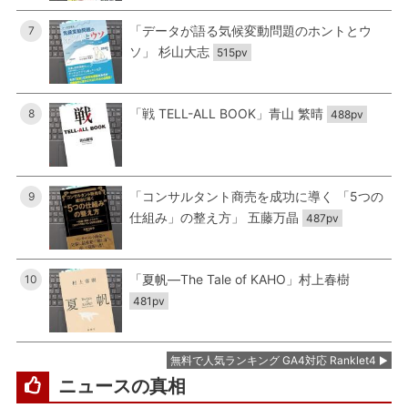
「データが語る気候変動問題のホントとウ
7
ソ」 杉山大志
515pv
「戦 TELL-ALL BOOK」青山 繁晴
8
488pv
「コンサルタント商売を成功に導く 「5つの
9
仕組み」の整え方」 五藤万晶
487pv
「夏帆―The Tale of KAHO」村上春樹
10
481pv
無料で人気ランキング GA4対応 Ranklet4
ニュースの真相