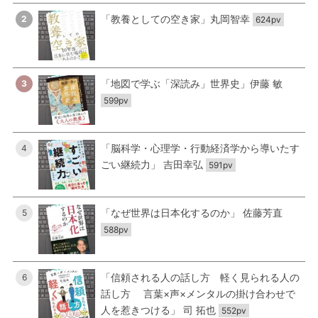
「教養としての空き家」丸岡智幸
2
624pv
「地図で学ぶ「深読み」世界史」伊藤 敏
3
599pv
「脳科学・心理学・行動経済学から導いたす
4
ごい継続力」 吉田幸弘
591pv
「なぜ世界は日本化するのか」 佐藤芳直
5
588pv
「信頼される人の話し方 軽く見られる人の
6
話し方 言葉×声×メンタルの掛け合わせで
人を惹きつける」 司 拓也
552pv