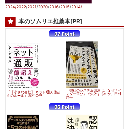
2024/
2022
/
2021
/
2020
/
2016
/
2015
/
2014/
本のソムリエ推薦本[PR]
「御社のシステム発注は、なぜ「ベ
「【小さな会社】 ネット通販 億超
ンダー選び」で失敗するのか」田村
えのルール」西村 公児
昇平