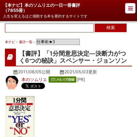
【本ナビ】本のソムリエの一日一冊書評
（
7855冊
）
人生を変えるほど感動する本を要約するサイトです
本ナビ
>
書評一覧
>
【書評】「1分間意思決定―決断力がつ
く6つの秘訣」スペンサー・ジョンソン
2011/06/05公開
2021/05/03
更新
本のソムリエ
[PR]