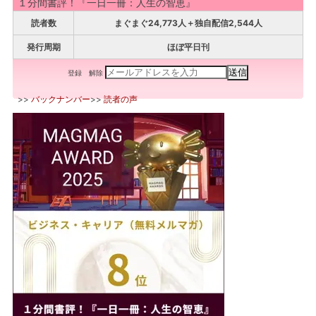
１分間書評！『一日一冊：人生の智恵』
読者数
まぐまぐ24,773人＋独自配信2,544人
発行周期
ほぼ平日刊
登録
解除
>>
バックナンバー
>>
読者の声