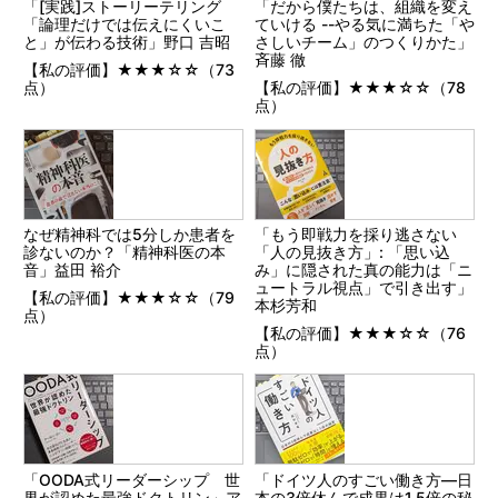
「[実践]ストーリーテリング
「だから僕たちは、組織を変え
「論理だけでは伝えにくいこ
ていける --やる気に満ちた「や
と」が伝わる技術」野口 吉昭
さしいチーム」のつくりかた」
斉藤 徹
【私の評価】★★★☆☆（73
点）
【私の評価】★★★☆☆（78
点）
なぜ精神科では5分しか患者を
「もう即戦力を採り逃さない
診ないのか？「精神科医の本
「人の見抜き方」: 「思い込
音」益田 裕介
み」に隠された真の能力は「ニ
ュートラル視点」で引き出す」
【私の評価】★★★☆☆（79
本杉芳和
点）
【私の評価】★★★☆☆（76
点）
「OODA式リーダーシップ 世
「ドイツ人のすごい働き方―日
界が認めた最強ドクトリン」ア
本の3倍休んで成果は1.5倍の秘