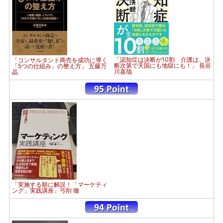
「認知症は決断が10割 介護は、決
「コンサルタント商売を成功に導く
断次第で天国にも地獄にも！」 長谷
「5つの仕組み」の整え方」 五藤万
川嘉哉
晶
「実施する順に解説！「マーケティ
ング」実践講座」弓削 徹