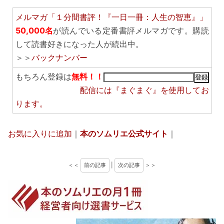
メルマガ「１分間書評！『一日一冊：人生の智恵』」
50,000名
が読んでいる定番書評メルマガです。購読
して読書好きになった人が続出中。
＞＞
バックナンバー
もちろん登録は
無料！！
配信には
『まぐまぐ』
を使用してお
ります。
お気に入りに追加
｜
本のソムリエ公式サイト
｜
＜＜
前の記事
|
次の記事
＞＞