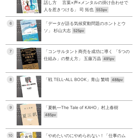
話し方 言葉×声×メンタルの掛け合わせで
人を惹きつける」 司 拓也
553pv
「データが語る気候変動問題のホントとウ
6
ソ」 杉山大志
525pv
「コンサルタント商売を成功に導く 「5つの
7
仕組み」の整え方」 五藤万晶
491pv
「戦 TELL-ALL BOOK」青山 繁晴
8
488pv
「夏帆―The Tale of KAHO」村上春樹
9
485pv
「やめたいのにやめられない！「仕事のム
10