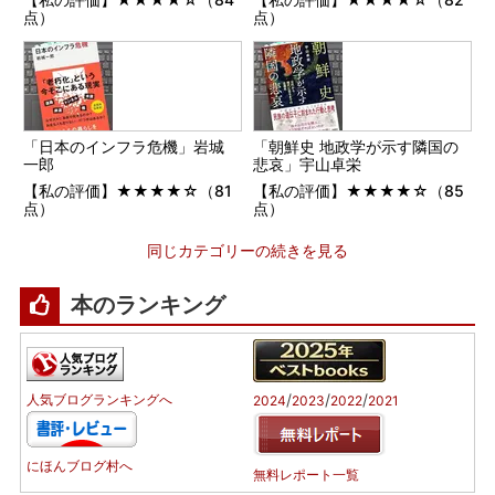
点）
点）
「日本のインフラ危機」岩城
「朝鮮史 地政学が示す隣国の
一郎
悲哀」宇山卓栄
【私の評価】★★★★☆（81
【私の評価】★★★★☆（85
点）
点）
同じカテゴリーの続きを見る
本のランキング
/
/
/
人気ブログランキングへ
2024
2023
2022
2021
にほんブログ村へ
無料レポート一覧