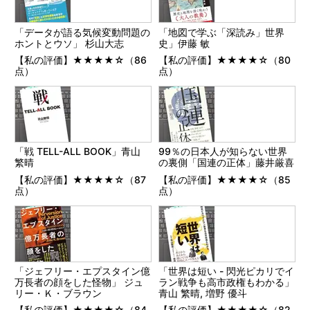
「データが語る気候変動問題の
「地図で学ぶ「深読み」世界
ホントとウソ」 杉山大志
史」伊藤 敏
【私の評価】★★★★☆（86
【私の評価】★★★★☆（80
点）
点）
「戦 TELL-ALL BOOK」青山
99％の日本人が知らない世界
繁晴
の裏側「国連の正体」藤井厳喜
【私の評価】★★★★☆（87
【私の評価】★★★★☆（85
点）
点）
「ジェフリー・エプスタイン億
「世界は短い - 閃光ピカリでイ
万長者の顔をした怪物」 ジュ
ラン戦争も高市政権もわかる」
リー・Ｋ・ブラウン
青山 繁晴, 増野 優斗
【私の評価】★★★★☆（84
【私の評価】★★★★☆（82