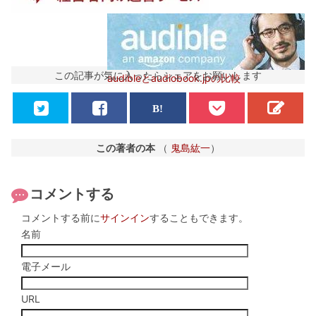
この記事が気に入ったらシェアをお願いします
audibleとaudiobook.jpの比較
この著者の本
（
鬼島紘一
）
コメントする
コメントする前に
サインイン
することもできます。
名前
電子メール
URL