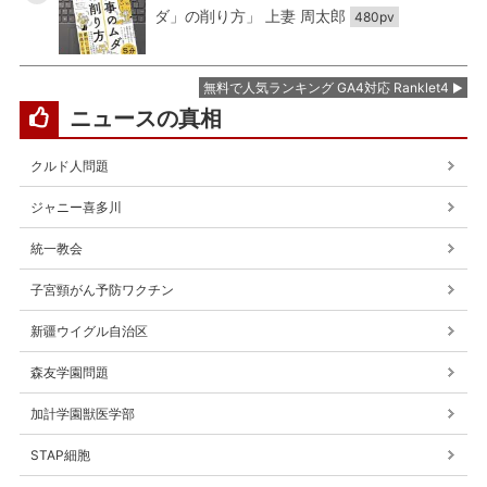
ダ」の削り方」 上妻 周太郎
480pv
無料で人気ランキング GA4対応 Ranklet4
ニュースの真相
クルド人問題
ジャニー喜多川
統一教会
子宮頸がん予防ワクチン
新疆ウイグル自治区
森友学園問題
加計学園獣医学部
STAP細胞