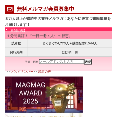
無料メルマガ会員募集中
３万人以上が購読中の書評メルマガ！あなたに役立つ書籍情報を
お届けします！
【独自配信版】
１分間書評！『一日一冊：人生の智恵』
読者数
まぐまぐ24,773人＋独自配信2,544人
発行周期
ほぼ平日刊
登録
解除
>>
バックナンバー
>>
読者の声