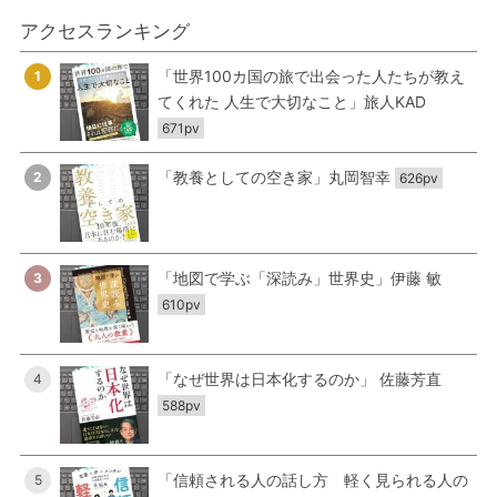
アクセスランキング
「世界100カ国の旅で出会った人たちが教え
1
てくれた 人生で大切なこと」旅人KAD
671pv
「教養としての空き家」丸岡智幸
2
626pv
「地図で学ぶ「深読み」世界史」伊藤 敏
3
610pv
「なぜ世界は日本化するのか」 佐藤芳直
4
588pv
「信頼される人の話し方 軽く見られる人の
5