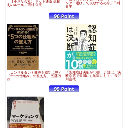
「【小さな会社】 ネット通販 億超
ンダー選び」で失敗するのか」田村
えのルール」西村 公児
昇平
「認知症は決断が10割 介護は、決
「コンサルタント商売を成功に導く
断次第で天国にも地獄にも！」 長谷
「5つの仕組み」の整え方」 五藤万
川嘉哉
晶