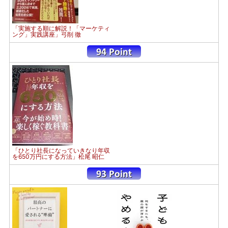
「実施する順に解説！「マーケティ
ング」実践講座」弓削 徹
「ひとり社長になっていきなり年収
を650万円にする方法」松尾 昭仁