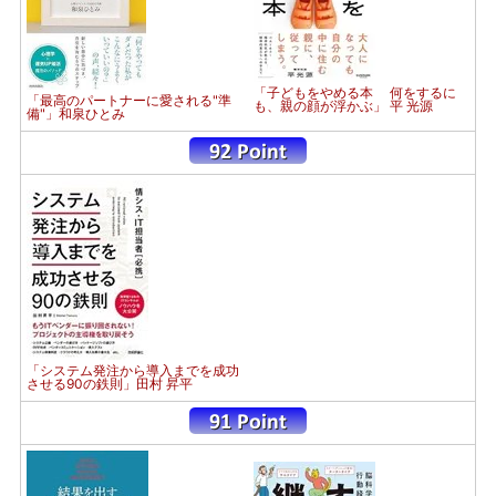
「子どもをやめる本 何をするに
「最高のパートナーに愛される"準
も、親の顔が浮かぶ」 平 光源
備"」和泉ひとみ
「システム発注から導入までを成功
させる90の鉄則」田村 昇平