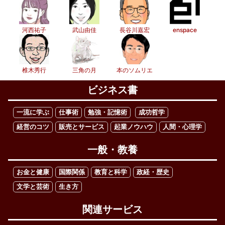
河西祐子
武山由佳
長谷川嘉宏
enspace
椎木秀行
三角の月
本のソムリエ
ビジネス書
一流に学ぶ
仕事術
勉強・記憶術
成功哲学
経営のコツ
販売とサービス
起業ノウハウ
人間・心理学
一般・教養
お金と健康
国際関係
教育と科学
政経・歴史
文学と芸術
生き方
関連サービス