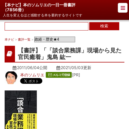
【本ナビ】本のソムリエの一日一冊書評
（
7856冊
）
人生を変えるほど感動する本を要約するサイトです
本ナビ
>
書評一覧
>
【書評】「「談合業務課」現場から見た
官民癒着」鬼島 紘一
2011/06/04公開
2021/05/03
更新
本のソムリエ
[PR]