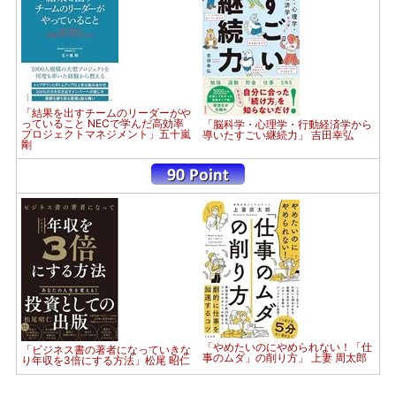
「結果を出すチームのリーダーがや
っていること NECで学んだ高効率
「脳科学・心理学・行動経済学から
プロジェクトマネジメント」五十嵐
導いたすごい継続力」 吉田幸弘
剛
「やめたいのにやめられない！「仕
「ビジネス書の著者になっていきな
事のムダ」の削り方」 上妻 周太郎
り年収を3倍にする方法」松尾 昭仁