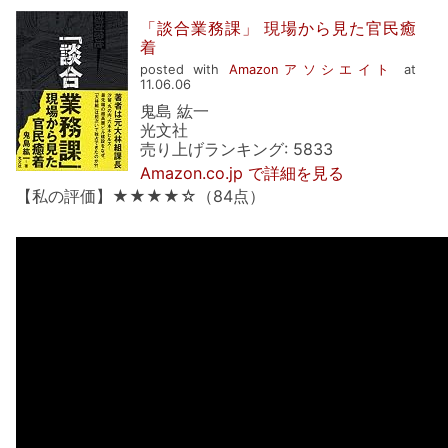
「談合業務課」 現場から見た官民癒
着
posted with
Amazonアソシエイト
at
11.06.06
鬼島 紘一
光文社
売り上げランキング: 5833
Amazon.co.jp で詳細を見る
【私の評価】★★★★☆（84点）