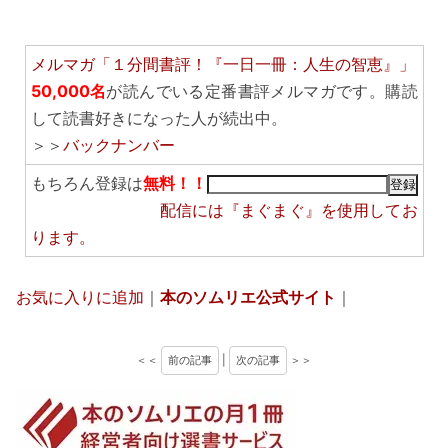
メルマガ「１分間書評！『一日一冊：人生の智恵』」
50,000名
が読んでいる定番書評メルマガです。購読
して読書好きになった人が続出中。
＞＞
バックナンバー
もちろん登録は
無料！！
配信には
『まぐまぐ』
を使用してお
ります。
お気に入りに追加
｜
本のソムリエ公式サイト
｜
＜＜
前の記事
|
次の記事
＞＞