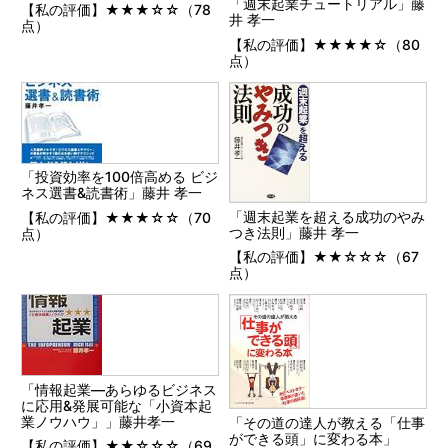
「週末起業チュートリアル」藤
【私の評価】★★★☆☆（78
井 孝一
点）
【私の評価】★★★★☆（80
点）
「投資効率を100倍高める ビジ
ネス選書&読書術」藤井 孝一
「週末起業を超える成功のやみ
【私の評価】★★★☆☆（70
つき法則」藤井 孝一
点）
【私の評価】★★☆☆☆（67
点）
「情報起業―あらゆるビジネス
に応用&発展可能な「小資本起
業ノウハウ」」藤井孝一
「その道の達人が教える「仕事
ができる頭」に変わる本」
【私の評価】★★☆☆☆（69