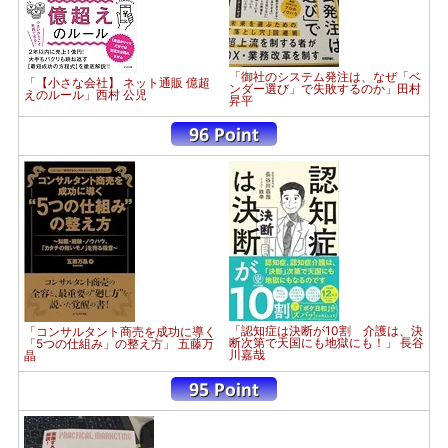
「御社のシステム発注は、なぜ「ベ
「【小さな会社】 ネット通販 億超
ンダー選び」で失敗するのか」田村
えのルール」西村 公児
昇平
「認知症は決断が10割 介護は、決
「コンサルタント商売を成功に導く
断次第で天国にも地獄にも！」 長谷
「5つの仕組み」の整え方」 五藤万
川嘉哉
晶