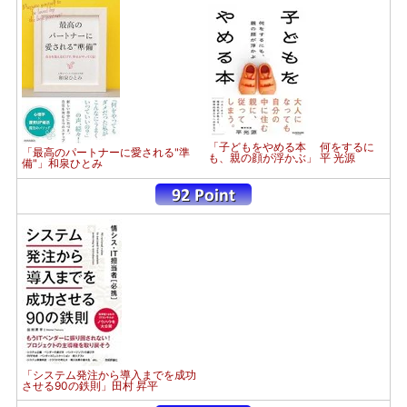
「子どもをやめる本 何をするに
「最高のパートナーに愛される"準
も、親の顔が浮かぶ」 平 光源
備"」和泉ひとみ
「システム発注から導入までを成功
させる90の鉄則」田村 昇平