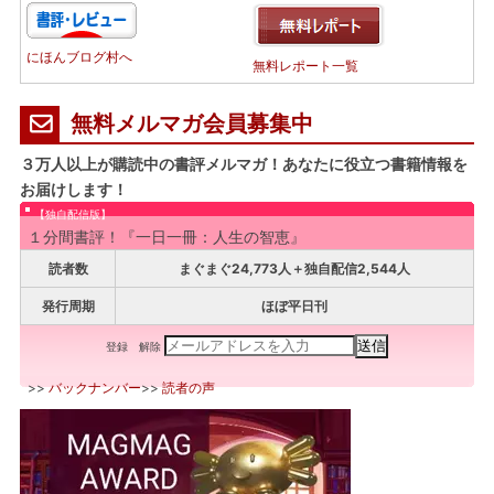
にほんブログ村へ
無料レポート一覧
無料メルマガ会員募集中
３万人以上が購読中の書評メルマガ！あなたに役立つ書籍情報を
お届けします！
【独自配信版】
１分間書評！『一日一冊：人生の智恵』
読者数
まぐまぐ24,773人＋独自配信2,544人
発行周期
ほぼ平日刊
登録
解除
>>
バックナンバー
>>
読者の声