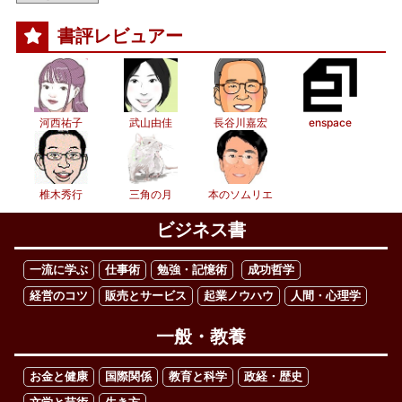
書評レビュアー
河西祐子
武山由佳
長谷川嘉宏
enspace
椎木秀行
三角の月
本のソムリエ
ビジネス書
一流に学ぶ
仕事術
勉強・記憶術
成功哲学
経営のコツ
販売とサービス
起業ノウハウ
人間・心理学
一般・教養
お金と健康
国際関係
教育と科学
政経・歴史