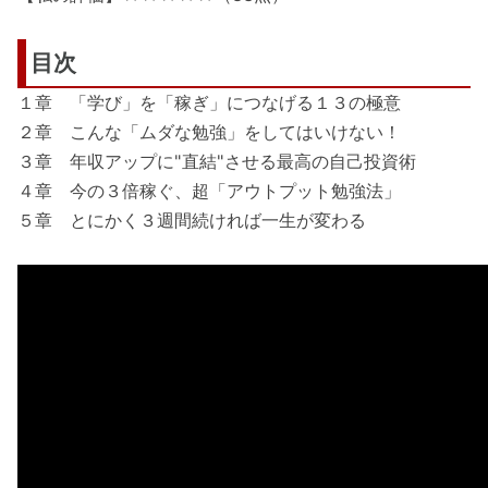
目次
１章 「学び」を「稼ぎ」につなげる１３の極意
２章 こんな「ムダな勉強」をしてはいけない！
３章 年収アップに"直結"させる最高の自己投資術
４章 今の３倍稼ぐ、超「アウトプット勉強法」
５章 とにかく３週間続ければ一生が変わる