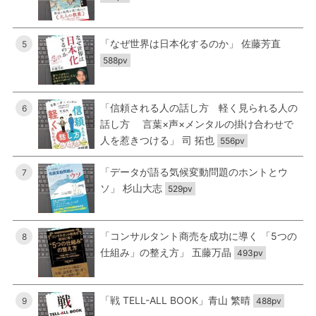
「なぜ世界は日本化するのか」 佐藤芳直
5
588pv
「信頼される人の話し方 軽く見られる人の
6
話し方 言葉×声×メンタルの掛け合わせで
人を惹きつける」 司 拓也
556pv
「データが語る気候変動問題のホントとウ
7
ソ」 杉山大志
529pv
「コンサルタント商売を成功に導く 「5つの
8
仕組み」の整え方」 五藤万晶
493pv
「戦 TELL-ALL BOOK」青山 繁晴
9
488pv