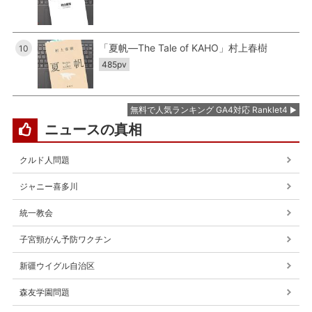
「夏帆―The Tale of KAHO」村上春樹
10
485pv
無料で人気ランキング GA4対応 Ranklet4
ニュースの真相
クルド人問題
ジャニー喜多川
統一教会
子宮頸がん予防ワクチン
新疆ウイグル自治区
森友学園問題