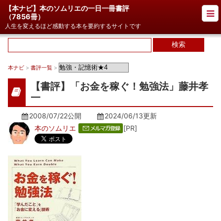
【本ナビ】本のソムリエの一日一冊書評
（
7856冊
）
人生を変えるほど感動する本を要約するサイトです
本ナビ
>
書評一覧
>
【書評】「お金を稼ぐ！勉強法」藤井孝
一
2008/07/22公開
2024/06/13
更新
本のソムリエ
[PR]