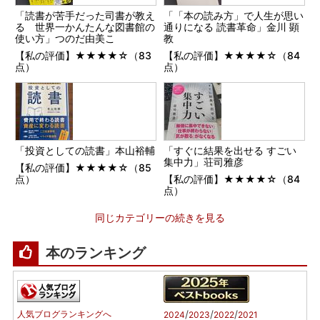
「読書が苦手だった司書が教え
「「本の読み方」で人生が思い
る 世界一かんたんな図書館の
通りになる 読書革命」金川 顕
使い方」つのだ由美こ
教
【私の評価】★★★★☆（83
【私の評価】★★★★☆（84
点）
点）
「投資としての読書」本山裕輔
「すぐに結果を出せる すごい
集中力」荘司雅彦
【私の評価】★★★★☆（85
点）
【私の評価】★★★★☆（84
点）
同じカテゴリーの続きを見る
本のランキング
/
/
/
人気ブログランキングへ
2024
2023
2022
2021