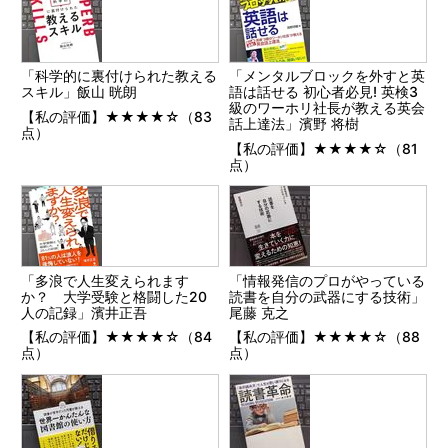
「科学的に裏付けられた教える
「メンタルブロックを外すと英
スキル」飯山 晄朗
語は話せる 初心者必見! 英検3
級のワーホリ社長が教える英会
【私の評価】★★★★☆（83
話上達法」濱野 将樹
点）
【私の評価】★★★★☆（81
点）
「多浪で人生変えられます
「情報発信のプロがやっている
か？ 大学受験と格闘した20
読書を自分の武器にする技術」
人の記録」濱井正吾
尾藤 克之
【私の評価】★★★★☆（84
【私の評価】★★★★☆（88
点）
点）