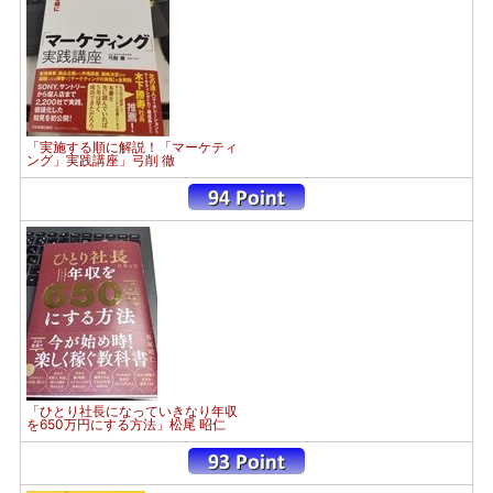
「実施する順に解説！「マーケティ
ング」実践講座」弓削 徹
「ひとり社長になっていきなり年収
を650万円にする方法」松尾 昭仁