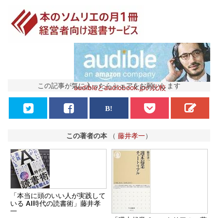
この記事が気に入ったらシェアをお願いします
audibleとaudiobook.jpの比較
この著者の本
（
藤井孝一
）
「本当に頭のいい人が実践して
いる AI時代の読書術」藤井孝
一