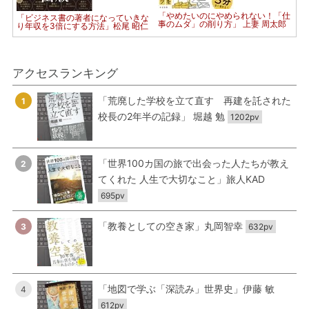
「やめたいのにやめられない！「仕
「ビジネス書の著者になっていきな
事のムダ」の削り方」 上妻 周太郎
り年収を3倍にする方法」松尾 昭仁
アクセスランキング
「荒廃した学校を立て直す 再建を託された
1
校長の2年半の記録」 堀越 勉
1202pv
「世界100カ国の旅で出会った人たちが教え
2
てくれた 人生で大切なこと」旅人KAD
695pv
「教養としての空き家」丸岡智幸
3
632pv
「地図で学ぶ「深読み」世界史」伊藤 敏
4
612pv