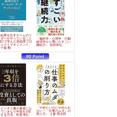
「結果を出すチームのリ
ーダーがやっていること
「脳科学・心理学・行動
NECで学んだ高効率プロ
経済学から導いたすごい
ジェクトマネジメント」
継続力」 吉田幸弘
五十嵐 剛
「やめたいのにやめられ
「ビジネス書の著者にな
ない！「仕事のムダ」の
っていきなり年収を3倍
削り方」 上妻 周太郎
にする方法」松尾 昭仁