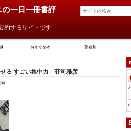
エの一日一冊書評
要約するサイトです
録
おすすめ本
著者別
せる すごい集中力」荘司雅彦
更新