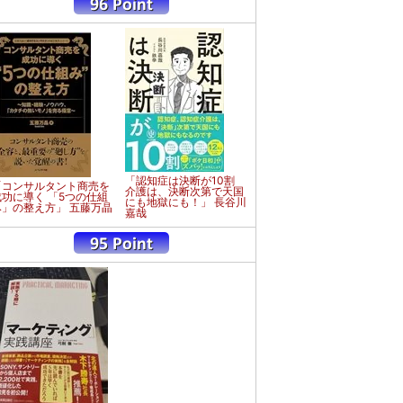
「認知症は決断が10割
「コンサルタント商売を
介護は、決断次第で天国
成功に導く 「5つの仕組
にも地獄にも！」 長谷川
み」の整え方」 五藤万晶
嘉哉