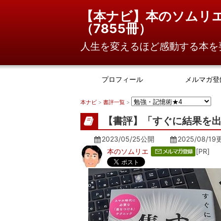
【本ナビ】本のソムリ
（
7855冊
）
人生を変えるほど感動する本を
プロフィール
メルマガ登
本ナビ
>
書評一覧
>
【書評】「すぐに結果を出
2023/05/25公開
2025/08/19
本のソムリエ
[PR]