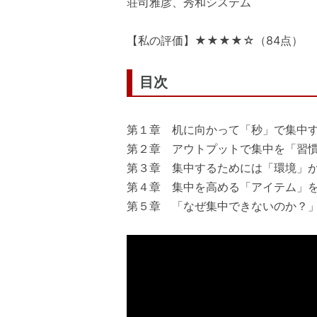
荘司雅彦、秀和システム
【私の評価】★★★★☆（84点）
目次
第１章 机に向かって「秒」で集中
第２章 アウトプットで集中を「習
第３章 集中するためには「環境」
第４章 集中を高める「アイテム」
第５章 「なぜ集中できないのか？