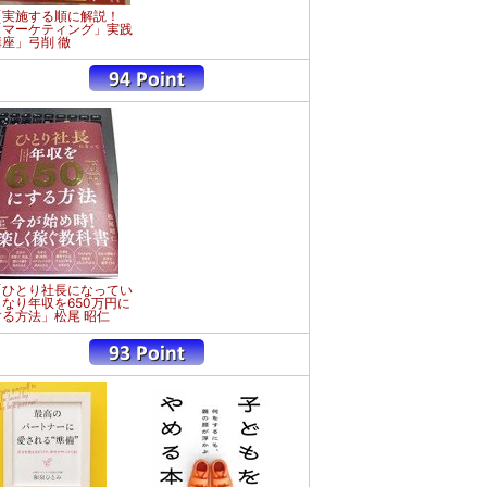
「実施する順に解説！
「マーケティング」実践
講座」弓削 徹
「ひとり社長になってい
きなり年収を650万円に
する方法」松尾 昭仁