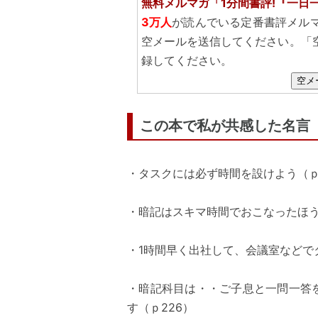
無料メルマガ「1分間書評!『一日
3万人
が読んでいる定番書評メル
空メールを送信してください。「
録してください。
空メ
この本で私が共感した名言
・タスクには必ず時間を設けよう（ｐ
・暗記はスキマ時間でおこなったほう
・1時間早く出社して、会議室などで
・暗記科目は・・ご子息と一問一答
す（ｐ226）