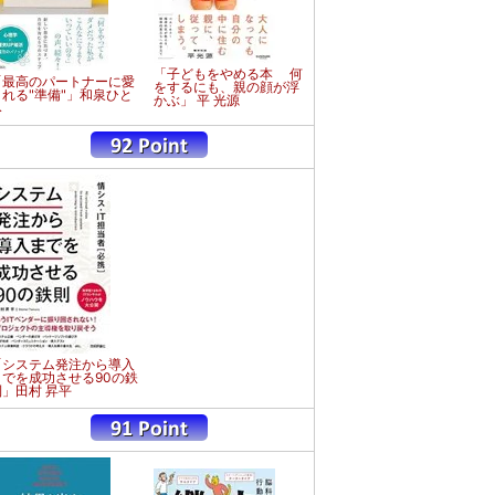
「子どもをやめる本 何
「最高のパートナーに愛
をするにも、親の顔が浮
される"準備"」和泉ひと
かぶ」 平 光源
み
「システム発注から導入
までを成功させる90の鉄
則」田村 昇平