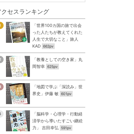
アクセスランキング
「世界100カ国の旅で出会
1
った人たちが教えてくれた
人生で大切なこと」旅人
KAD
662pv
「教養としての空き家」丸
2
岡智幸
625pv
「地図で学ぶ「深読み」世
3
界史」伊藤 敏
601pv
「脳科学・心理学・行動経
4
済学から導いたすごい継続
力」 吉田幸弘
591pv