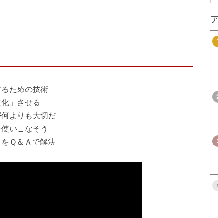
するための技術
慣化」させる
が何よりも大切だ
を使いこなそう
」をＱ＆Ａで解決