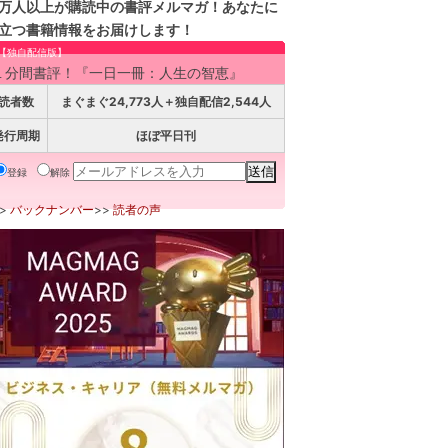
万人以上が購読中の書評メルマガ！あなたに
立つ書籍情報をお届けします！
【独自配信版】
１分間書評！『一日一冊：人生の智恵』
読者数
まぐまぐ24,773人＋独自配信2,544人
発行周期
ほぼ平日刊
登録
解除
>>
バックナンバー
>>
読者の声