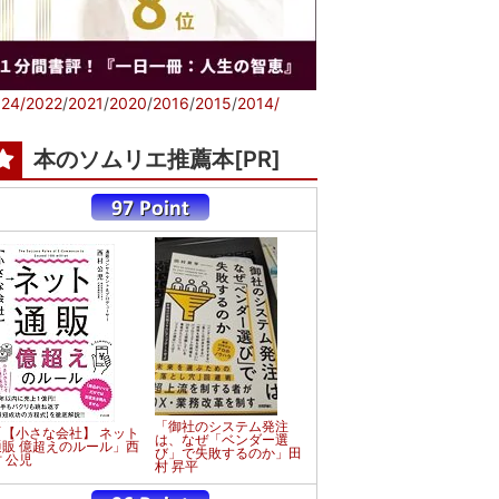
24/
2022
/
2021
/
2020
/
2016
/
2015
/
2014/
本のソムリエ推薦本[PR]
「御社のシステム発注
「【小さな会社】 ネット
は、なぜ「ベンダー選
通販 億超えのルール」西
び」で失敗するのか」田
 公児
村 昇平