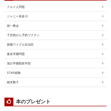
クルド人問題
ジャニー喜多川
統一教会
子宮頸がん予防ワクチン
新疆ウイグル自治区
森友学園問題
加計学園獣医学部
STAP細胞
細木数子
本のプレゼント