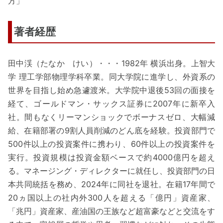
方」
著者経歴
田中渓（たなか けい）・・・1982年 横浜出身。上智大
学 理工学部物理学科卒業。同大学院に進学し、外資系の
世界を目指し始め急遽渡米。大学院中退後53回の面接を
経て、ゴールドマン・サックス証券に2007年に新卒入
社。間もなくリーマンショックでボーナスゼロ、大幅減
給、在籍部署の9割人員削減のどん底を経験。投資部門で
500件以上の投資案件に携わり、60件以上の投資案件を
実行。投資規模は投資金額ベースで約4000億円を超え
る。マネージング・ディレクターに就任し、投資部門の日
本共同統括を務め、2024年に同社を退社。在籍17年間で
20ヵ国以上の社内外300人を超える「億円」資産家、
「兆円」資産家、産油国の王族など超富豪などと交流をす