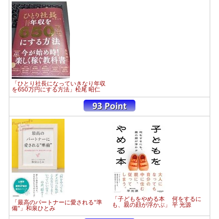
「ひとり社長になっていきなり年収
を650万円にする方法」松尾 昭仁
「子どもをやめる本 何をするに
「最高のパートナーに愛される"準
も、親の顔が浮かぶ」 平 光源
備"」和泉ひとみ