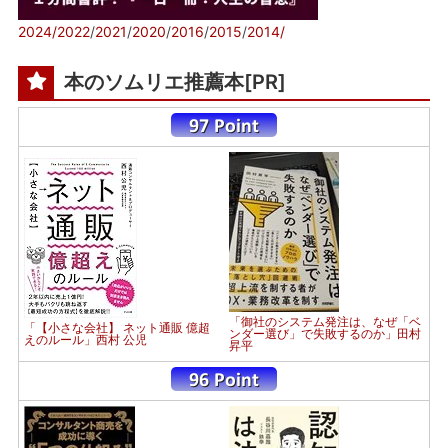
2024/
2022
/
2021
/
2020
/
2016
/
2015
/
2014/
本のソムリエ推薦本[PR]
「御社のシステム発注は、なぜ「ベ
「【小さな会社】 ネット通販 億超
ンダー選び」で失敗するのか」田村
えのルール」西村 公児
昇平