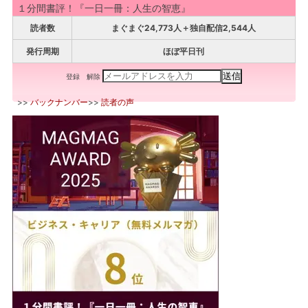
１分間書評！『一日一冊：人生の智恵』
読者数
まぐまぐ24,773人＋独自配信2,544人
発行周期
ほぼ平日刊
登録
解除
>>
バックナンバー
>>
読者の声