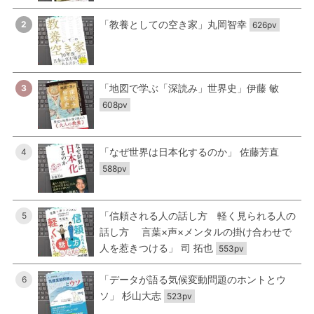
「教養としての空き家」丸岡智幸
2
626pv
「地図で学ぶ「深読み」世界史」伊藤 敏
3
608pv
「なぜ世界は日本化するのか」 佐藤芳直
4
588pv
「信頼される人の話し方 軽く見られる人の
5
話し方 言葉×声×メンタルの掛け合わせで
人を惹きつける」 司 拓也
553pv
「データが語る気候変動問題のホントとウ
6
ソ」 杉山大志
523pv