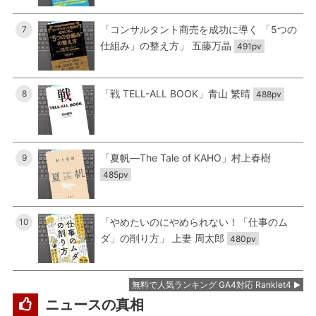
「コンサルタント商売を成功に導く 「5つの
7
仕組み」の整え方」 五藤万晶
491pv
「戦 TELL-ALL BOOK」青山 繁晴
8
488pv
「夏帆―The Tale of KAHO」村上春樹
9
485pv
「やめたいのにやめられない！「仕事のム
10
ダ」の削り方」 上妻 周太郎
480pv
無料で人気ランキング GA4対応 Ranklet4
ニュースの真相