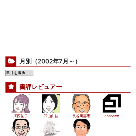
月別（2002年7月～）
書評レビュアー
河西祐子
武山由佳
長谷川嘉宏
enspace