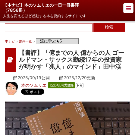
【本ナビ】本のソムリエの一日一冊書評
（
7856冊
）
人生を変えるほど感動する本を要約するサイトです
本ナビ
>
書評一覧
>
【書評】「億までの人 億からの人 ゴー
ルドマン・サックス勤続17年の投資家
が明かす「兆人」のマインド」田中渓
2025/09/19公開
2025/12/29
更新
本のソムリエ
[PR]