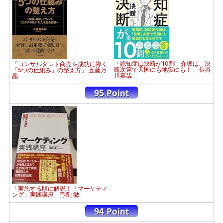
「認知症は決断が10割 介護は、決
「コンサルタント商売を成功に導く
断次第で天国にも地獄にも！」 長谷
「5つの仕組み」の整え方」 五藤万
川嘉哉
晶
「実施する順に解説！「マーケティ
ング」実践講座」弓削 徹