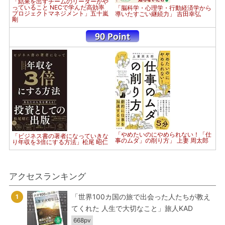
「結果を出すチームのリーダーがや
っていること NECで学んだ高効率
「脳科学・心理学・行動経済学から
プロジェクトマネジメント」五十嵐
導いたすごい継続力」 吉田幸弘
剛
「やめたいのにやめられない！「仕
「ビジネス書の著者になっていきな
事のムダ」の削り方」 上妻 周太郎
り年収を3倍にする方法」松尾 昭仁
アクセスランキング
「世界100カ国の旅で出会った人たちが教え
1
てくれた 人生で大切なこと」旅人KAD
668pv