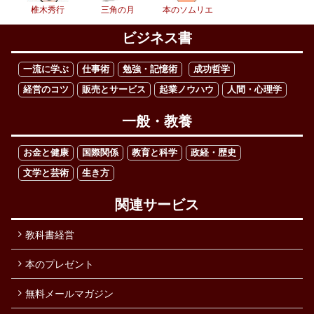
椎木秀行
三角の月
本のソムリエ
ビジネス書
一流に学ぶ
仕事術
勉強・記憶術
成功哲学
経営のコツ
販売とサービス
起業ノウハウ
人間・心理学
一般・教養
お金と健康
国際関係
教育と科学
政経・歴史
文学と芸術
生き方
関連サービス
教科書経営
本のプレゼント
無料メールマガジン