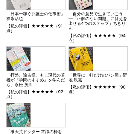
「日本一稼ぐ弁護士の仕事術」
「自分の意見で生きていこう
福永活也
―「正解のない問題」に答えを
出せる4つのステップ」ちきり
【私の評価】★★★★★（91
ん
点）
【私の評価】★★★★★（94
点）
「拝啓、諭吉様。もし現代の若
「世界に一軒だけのパン屋」野
者が『学問のすすめ』を学んだ
地 秩嘉
ら」永松 茂久
【私の評価】★★★★★（90
【私の評価】★★★★★（92
点）
点）
「破天荒ドクター 常識の枠を