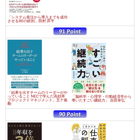
「システム発注から導入までを成功
させる90の鉄則」田村 昇平
「結果を出すチームのリーダーがや
っていること NECで学んだ高効率
「脳科学・心理学・行動経済学から
プロジェクトマネジメント」五十嵐
導いたすごい継続力」 吉田幸弘
剛