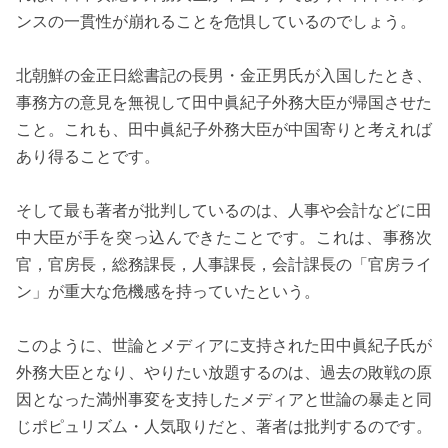
ンスの一貫性が崩れることを危惧しているのでしょう。
北朝鮮の金正日総書記の長男・金正男氏が入国したとき、
事務方の意見を無視して田中眞紀子外務大臣が帰国させた
こと。これも、田中眞紀子外務大臣が中国寄りと考えれば
あり得ることです。
そして最も著者が批判しているのは、人事や会計などに田
中大臣が手を突っ込んできたことです。これは、事務次
官，官房長，総務課長，人事課長，会計課長の「官房ライ
ン」が重大な危機感を持っていたという。
このように、世論とメディアに支持された田中眞紀子氏が
外務大臣となり、やりたい放題するのは、過去の敗戦の原
因となった満州事変を支持したメディアと世論の暴走と同
じポピュリズム・人気取りだと、著者は批判するのです。