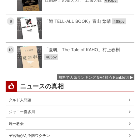
493pv
「戦 TELL-ALL BOOK」青山 繁晴
9
488pv
「夏帆―The Tale of KAHO」村上春樹
10
485pv
無料で人気ランキング GA4対応 Ranklet4
ニュースの真相
クルド人問題
ジャニー喜多川
統一教会
子宮頸がん予防ワクチン