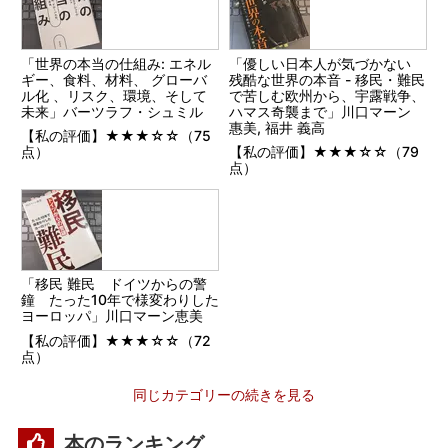
「世界の本当の仕組み: エネル
「優しい日本人が気づかない
ギー、食料、材料、 グローバ
残酷な世界の本音 - 移民・難民
ル化 、リスク、環境、そして
で苦しむ欧州から、宇露戦争、
未来」バーツラフ・シュミル
ハマス奇襲まで」川口マーン
惠美, 福井 義高
【私の評価】★★★☆☆（75
点）
【私の評価】★★★☆☆（79
点）
「移民 難民 ドイツからの警
鐘 たった10年で様変わりした
ヨーロッパ」川口マーン恵美
【私の評価】★★★☆☆（72
点）
同じカテゴリーの続きを見る
本のランキング