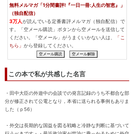
無料メルマガ「1分間書評!『一日一冊:人生の智恵』」
（独自配信）
3万人
が読んでいる定番書評メルマガ（独自配信）で
す。「空メール購読」ボタンから空メールを送信して
ください。「空メール」がうまくいかない人は、
「こ
ちら」
から登録してください。
空メール購読
空メール解除
この本で私が共感した名言
・田中大臣の外遊中の会談での発言記録のうち不都合な部
分が修正されて公電となり，本省に送られる事例もありま
した（ｐ56）
・外交は長期的な国益を図る戦略と冷静な判断に基づいて
行うべきです・・最近政治家が世論に乗っかるために外交