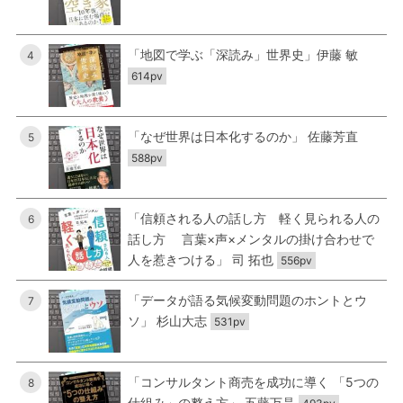
「地図で学ぶ「深読み」世界史」伊藤 敏
4
614pv
「なぜ世界は日本化するのか」 佐藤芳直
5
588pv
「信頼される人の話し方 軽く見られる人の
6
話し方 言葉×声×メンタルの掛け合わせで
人を惹きつける」 司 拓也
556pv
「データが語る気候変動問題のホントとウ
7
ソ」 杉山大志
531pv
「コンサルタント商売を成功に導く 「5つの
8
仕組み」の整え方」 五藤万晶