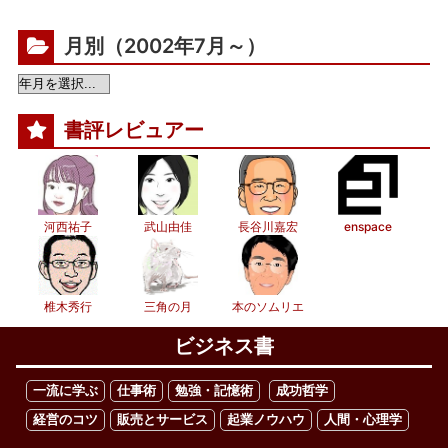
月別（2002年7月～）
書評レビュアー
河西祐子
武山由佳
長谷川嘉宏
enspace
椎木秀行
三角の月
本のソムリエ
ビジネス書
一流に学ぶ
仕事術
勉強・記憶術
成功哲学
経営のコツ
販売とサービス
起業ノウハウ
人間・心理学