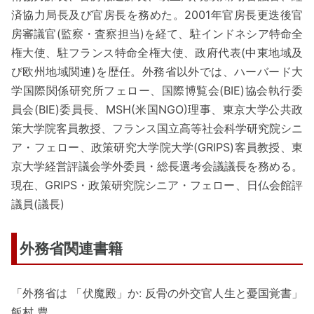
済協力局長及び官房長を務めた。2001年官房長更迭後官
房審議官(監察・査察担当)を経て、駐インドネシア特命全
権大使、駐フランス特命全権大使、政府代表(中東地域及
び欧州地域関連)を歴任。外務省以外では、ハーバード大
学国際関係研究所フェロー、国際博覧会(BIE)協会執行委
員会(BIE)委員長、MSH(米国NGO)理事、東京大学公共政
策大学院客員教授、フランス国立高等社会科学研究院シニ
ア・フェロー、政策研究大学院大学(GRIPS)客員教授、東
京大学経営評議会学外委員・総長選考会議議長を務める。
現在、GRIPS・政策研究院シニア・フェロー、日仏会館評
議員(議長)
外務省関連書籍
「外務省は 「伏魔殿」か: 反骨の外交官人生と憂国覚書」
飯村 豊