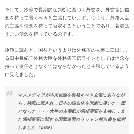
そして、冷静で長期的な判断に基づく外交を、外交官は信
念を持って貫くべきと主張しています。つまり、外務大臣
の主張を信念を持って否定するということであり、著者は
すごい信念を持っているのです。
冷静に読むと、国益というよりは外務省の人事に口出しす
る田中眞紀子外務大臣を外務省官房ラインとしては信念を
持って退任させなくてはならなかったと主張しているよう
に見えました。
マスメディアが本来世論を啓発すべき立場にありなが
ら，時流に流され，日本の国自体を悲劇に導いた一因
となった・・・大半の主要紙が満州事変を支持し，ま
た満州事変に関する国際連盟のリットン報告書を批判
しました（ｐ69）