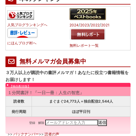
/
/
/
人気ブログランキングへ
2024
2023
2022
2021
にほんブログ村へ
無料レポート一覧
無料メルマガ会員募集中
３万人以上が購読中の書評メルマガ！あなたに役立つ書籍情報を
お届けします！
【独自配信版】
１分間書評！『一日一冊：人生の智恵』
読者数
まぐまぐ24,773人＋独自配信2,544人
発行周期
ほぼ平日刊
登録
解除
>>
バックナンバー
>>
読者の声