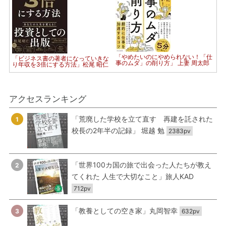
「やめたいのにやめられない！「仕
「ビジネス書の著者になっていきな
事のムダ」の削り方」 上妻 周太郎
り年収を3倍にする方法」松尾 昭仁
アクセスランキング
「荒廃した学校を立て直す 再建を託された
1
校長の2年半の記録」 堀越 勉
2383pv
「世界100カ国の旅で出会った人たちが教え
2
てくれた 人生で大切なこと」旅人KAD
712pv
「教養としての空き家」丸岡智幸
3
632pv