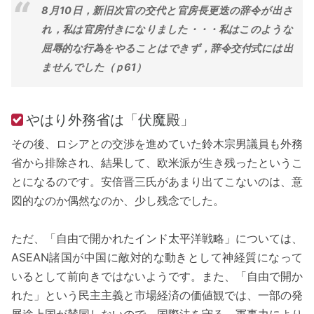
8月10日，新旧次官の交代と官房長更迭の辞令が出さ
れ，私は官房付きになりました・・・私はこのような
屈辱的な行為をやることはできず，辞令交付式には出
ませんでした（ｐ61）
やはり外務省は「伏魔殿」
その後、ロシアとの交渉を進めていた鈴木宗男議員も外務
省から排除され、結果して、欧米派が生き残ったというこ
とになるのです。安倍晋三氏があまり出てこないのは、意
図的なのか偶然なのか、少し残念でした。
ただ、「自由で開かれたインド太平洋戦略」については、
ASEAN諸国が中国に敵対的な動きとして神経質になって
いるとして前向きではないようです。また、「自由で開か
れた」という民主主義と市場経済の価値観では、一部の発
展途上国が賛同しないので、国際法を守る，軍事力により