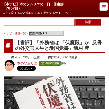
【本ナビ】本のソムリエの一日一冊書評
（
7857冊
）
人生を変えるほど感動する本を要約するサイトです
本ナビ
>
書評一覧
>
【書評】「外務省は 「伏魔殿」か: 反骨
の外交官人生と憂国覚書」飯村 豊
2025/09/05公開
2026/03/13
更新
本のソムリエ
[PR]