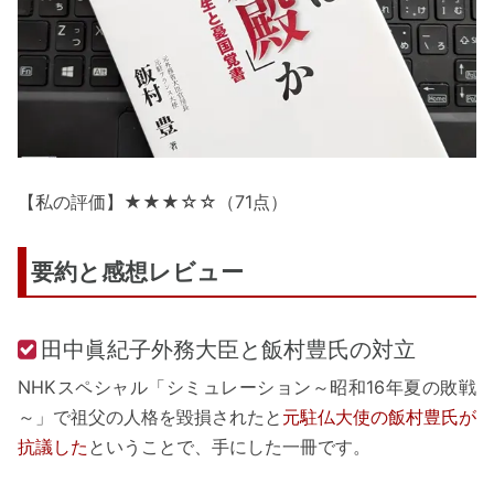
【私の評価】★★★☆☆（71点）
要約と感想レビュー
田中眞紀子外務大臣と飯村豊氏の対立
NHKスペシャル「シミュレーション～昭和16年夏の敗戦
～」で祖父の人格を毀損されたと
元駐仏大使の飯村豊氏が
抗議した
ということで、手にした一冊です。