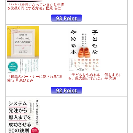
「ひとり社長になっていきなり年収
を650万円にする方法」松尾 昭仁
「子どもをやめる本 何をするに
「最高のパートナーに愛される"準
も、親の顔が浮かぶ」 平 光源
備"」和泉ひとみ