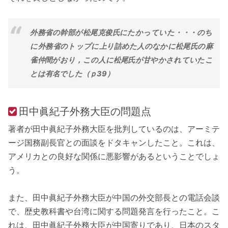
外務省の幹部が松尾克俊氏にたかっていた・・・のち
に外務省のトップに上り詰めた人のなかに松尾氏の麻
雀仲間がおり，この人に松尾氏が甘やかされていたこ
とは有名でした（ｐ39）
田中眞紀子外務大臣の問題点
著者が田中眞紀子外務大臣を批判しているのは、アーミテ
ージ国務副長官との面談をドタキャンしたこと。これは、
アメリカとの良好な関係に悪影響があるということでしょ
う。
また、田中眞紀子外務大臣が中国の外交部長との電話会談
で、歴史教科書や台湾に関する問題発言を行ったこと。こ
れは、田中眞紀子外務大臣が中国寄りであり、日本のスタ