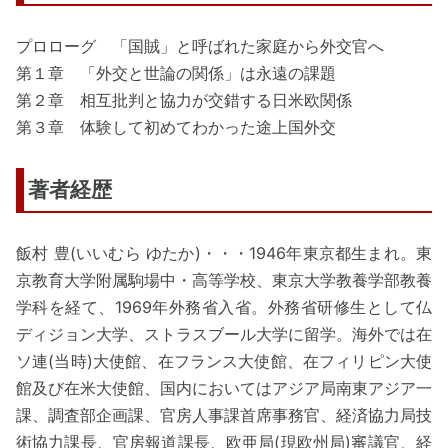
プロローグ 「国賊」と呼ばれた家庭から外交官へ
第１章 「外交と世論の関係」は永遠の課題
第２章 相互批判と協力が交錯する日米欧関係
第３章 体験して初めてわかった途上国外交
著者経歴
飯村 豊(いいむら ゆたか)・・・1946年東京都生まれ。東
京教育大学附属駒場中・高等学校、東京大学教養学部教養
学科を経て、1969年外務省入省。外務省研修生として仏
ディジョン大学、ストラスブール大学に留学。海外では在
ソ連(当時)大使館、在フランス大使館、在フィリピン大使
館及び在米大使館、国内においてはアジア局南東アジア一
課、調査部企画課、官房人事課首席事務官、経済協力局技
術協力課長、官房報道課長、欧亜局(現欧州局)審議官、経