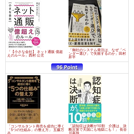
「御社のシステム発注は、なぜ「ベ
「【小さな会社】 ネット通販 億超
ンダー選び」で失敗するのか」田村
えのルール」西村 公児
昇平
「認知症は決断が10割 介護は、決
「コンサルタント商売を成功に導く
断次第で天国にも地獄にも！」 長谷
「5つの仕組み」の整え方」 五藤万
川嘉哉
晶