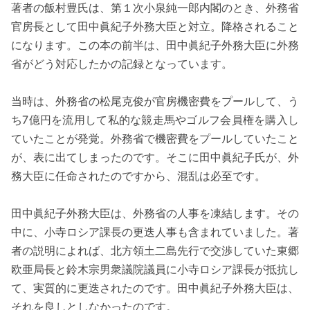
著者の飯村豊氏は、第１次小泉純一郎内閣のとき、外務省
官房長として田中眞紀子外務大臣と対立。降格されること
になります。この本の前半は、田中眞紀子外務大臣に外務
省がどう対応したかの記録となっています。
当時は、外務省の松尾克俊が官房機密費をプールして、う
ち7億円を流用して私的な競走馬やゴルフ会員権を購入し
ていたことが発覚。外務省で機密費をプールしていたこと
が、表に出てしまったのです。そこに田中眞紀子氏が、外
務大臣に任命されたのですから、混乱は必至です。
田中眞紀子外務大臣は、外務省の人事を凍結します。その
中に、小寺ロシア課長の更迭人事も含まれていました。著
者の説明によれば、北方領土二島先行で交渉していた東郷
欧亜局長と鈴木宗男衆議院議員に小寺ロシア課長が抵抗し
て、実質的に更迭されたのです。田中眞紀子外務大臣は、
それを良しとしなかったのです。