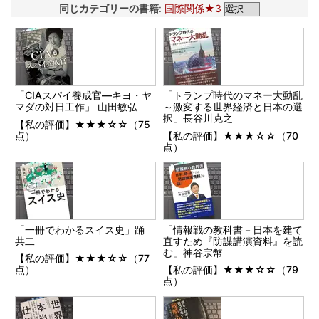
同じカテゴリーの書籍
:
国際関係★3
「CIAスパイ養成官―キヨ・ヤ
「トランプ時代のマネー大動乱
マダの対日工作」 山田敏弘
～激変する世界経済と日本の選
択」長谷川克之
【私の評価】★★★☆☆（75
点）
【私の評価】★★★☆☆（70
点）
「一冊でわかるスイス史」踊
「情報戦の教科書－日本を建て
共二
直すため『防諜講演資料』を読
む」神谷宗幣
【私の評価】★★★☆☆（77
点）
【私の評価】★★★☆☆（79
点）