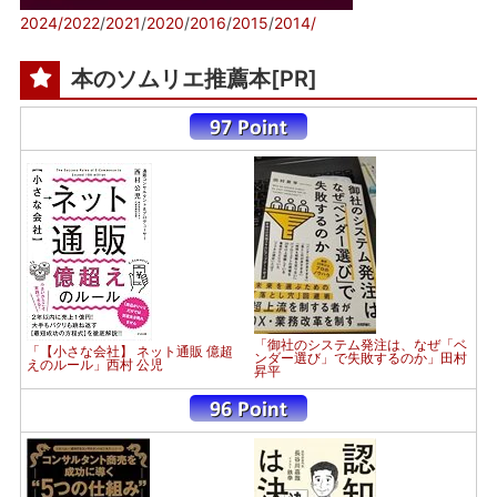
2024/
2022
/
2021
/
2020
/
2016
/
2015
/
2014/
本のソムリエ推薦本[PR]
「御社のシステム発注は、なぜ「ベ
「【小さな会社】 ネット通販 億超
ンダー選び」で失敗するのか」田村
えのルール」西村 公児
昇平