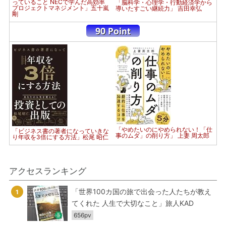
っていること NECで学んだ高効率
「脳科学・心理学・行動経済学から
プロジェクトマネジメント」五十嵐
導いたすごい継続力」 吉田幸弘
剛
「やめたいのにやめられない！「仕
「ビジネス書の著者になっていきな
事のムダ」の削り方」 上妻 周太郎
り年収を3倍にする方法」松尾 昭仁
アクセスランキング
「世界100カ国の旅で出会った人たちが教え
1
てくれた 人生で大切なこと」旅人KAD
656pv