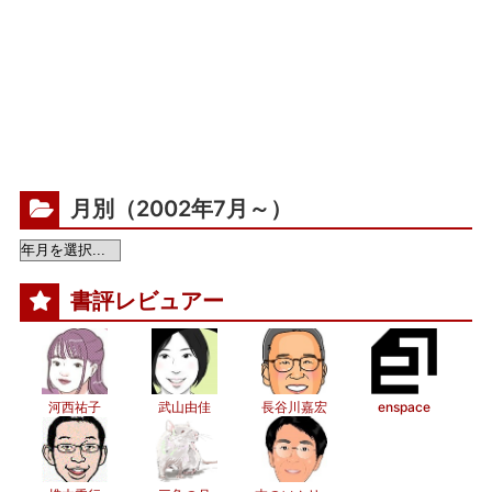
月別（2002年7月～）
書評レビュアー
河西祐子
武山由佳
長谷川嘉宏
enspace