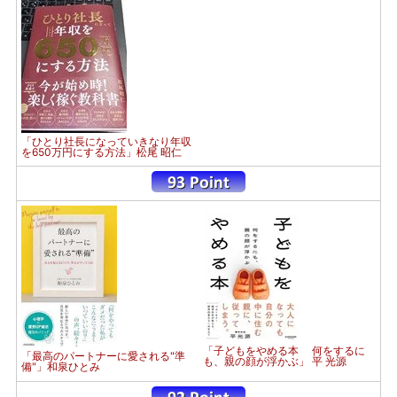
「ひとり社長になっていきなり年収
を650万円にする方法」松尾 昭仁
「子どもをやめる本 何をするに
「最高のパートナーに愛される"準
も、親の顔が浮かぶ」 平 光源
備"」和泉ひとみ