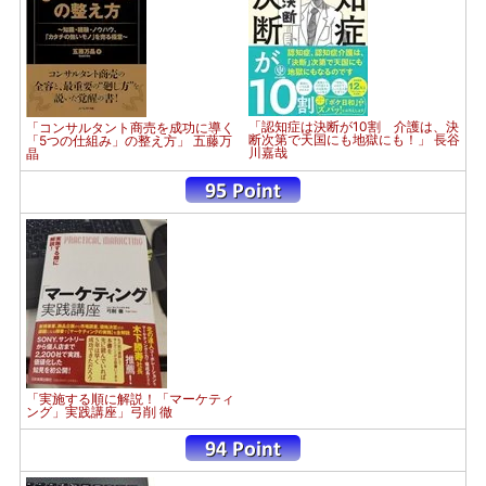
「認知症は決断が10割 介護は、決
「コンサルタント商売を成功に導く
断次第で天国にも地獄にも！」 長谷
「5つの仕組み」の整え方」 五藤万
川嘉哉
晶
「実施する順に解説！「マーケティ
ング」実践講座」弓削 徹