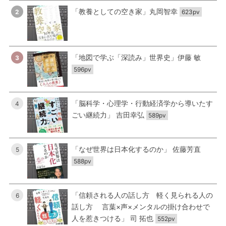
「教養としての空き家」丸岡智幸
2
623pv
「地図で学ぶ「深読み」世界史」伊藤 敏
3
596pv
「脳科学・心理学・行動経済学から導いたす
4
ごい継続力」 吉田幸弘
589pv
「なぜ世界は日本化するのか」 佐藤芳直
5
588pv
「信頼される人の話し方 軽く見られる人の
6
話し方 言葉×声×メンタルの掛け合わせで
人を惹きつける」 司 拓也
552pv