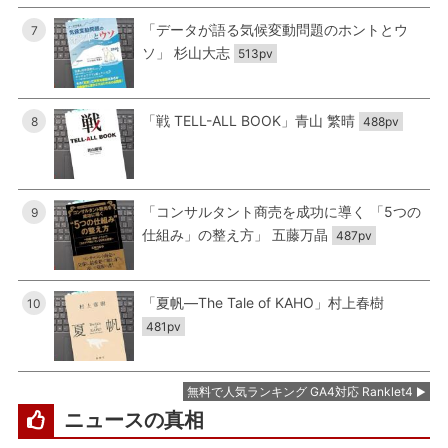
「データが語る気候変動問題のホントとウ
7
ソ」 杉山大志
513pv
「戦 TELL-ALL BOOK」青山 繁晴
8
488pv
「コンサルタント商売を成功に導く 「5つの
9
仕組み」の整え方」 五藤万晶
487pv
「夏帆―The Tale of KAHO」村上春樹
10
481pv
無料で人気ランキング GA4対応 Ranklet4
ニュースの真相