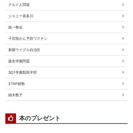
クルド人問題
ジャニー喜多川
統一教会
子宮頸がん予防ワクチン
新疆ウイグル自治区
森友学園問題
加計学園獣医学部
STAP細胞
細木数子
本のプレゼント