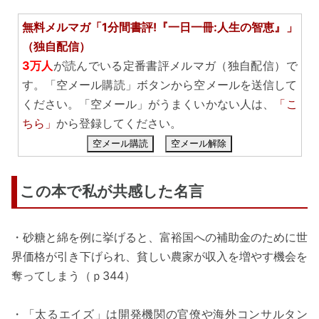
無料メルマガ「1分間書評!『一日一冊:人生の智恵』」
（独自配信）
3万人
が読んでいる定番書評メルマガ（独自配信）で
す。「空メール購読」ボタンから空メールを送信して
ください。「空メール」がうまくいかない人は、
「こ
ちら」
から登録してください。
空メール購読
空メール解除
この本で私が共感した名言
・砂糖と綿を例に挙げると、富裕国への補助金のために世
界価格が引き下げられ、貧しい農家が収入を増やす機会を
奪ってしまう（ｐ344）
・「太るエイズ」は開発機関の官僚や海外コンサルタン