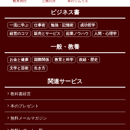
椎木秀行
三角の月
本のソムリエ
ビジネス書
一流に学ぶ
仕事術
勉強・記憶術
成功哲学
経営のコツ
販売とサービス
起業ノウハウ
人間・心理学
一般・教養
お金と健康
国際関係
教育と科学
政経・歴史
文学と芸術
生き方
関連サービス
教科書経営
本のプレゼント
無料メールマガジン