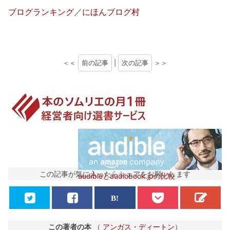
ブログランキング
／
にほんブログ村
＜＜
前の記事
|
次の記事
＞＞
この記事が気に入ったらシェアをお願いします
audibleとaudiobook.jpの比較
この著者の本
（
アンガス・ディートン
）