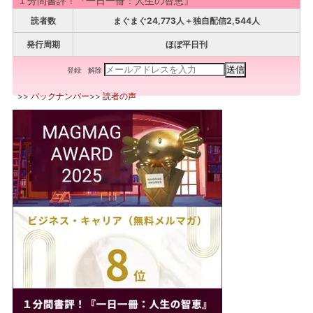
１分間書評！『一日一冊：人生の智恵』
読者数
まぐまぐ24,773人＋独自配信2,544人
発行周期
ほぼ平日刊
登録
解除
>>
バックナンバー
>>
読者の声