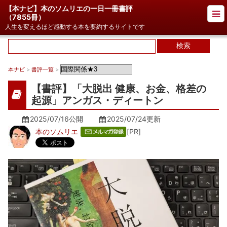
【本ナビ】本のソムリエの一日一冊書評
（
7855冊
）
人生を変えるほど感動する本を要約するサイトです
本ナビ
>
書評一覧
>
【書評】「大脱出 健康、お金、格差の
起源」アンガス・ディートン
2025/07/16公開
2025/07/24
更新
本のソムリエ
[PR]