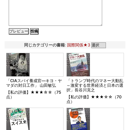
同じカテゴリーの書籍
:
国際関係★3
「CIAスパイ養成官―キヨ・ヤ
「トランプ時代のマネー大動乱
マダの対日工作」 山田敏弘
～激変する世界経済と日本の選
択」長谷川克之
【私の評価】★★★☆☆（75
点）
【私の評価】★★★☆☆（70
点）