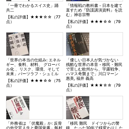
「一冊でわかるスイス史」踊
「情報戦の教科書－日本を建て
共二
直すため『防諜講演資料』を読
む」神谷宗幣
【私の評価】★★★☆☆（77
点）
【私の評価】★★★☆☆（79
点）
「世界の本当の仕組み: エネル
「優しい日本人が気づかない
ギー、食料、材料、 グローバ
残酷な世界の本音 - 移民・難民
ル化 、リスク、環境、そして
で苦しむ欧州から、宇露戦争、
未来」バーツラフ・シュミル
ハマス奇襲まで」川口マーン
惠美, 福井 義高
【私の評価】★★★☆☆（75
点）
【私の評価】★★★☆☆（79
点）
「外務省は 「伏魔殿」か: 反骨
「移民 難民 ドイツからの警
の外交官人生と憂国覚書」飯村
鐘 たった10年で様変わりした