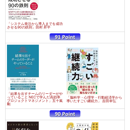
「システム発注から導入までを成功
させる90の鉄則」田村 昇平
「結果を出すチームのリーダーがや
っていること NECで学んだ高効率
「脳科学・心理学・行動経済学から
プロジェクトマネジメント」五十嵐
導いたすごい継続力」 吉田幸弘
剛