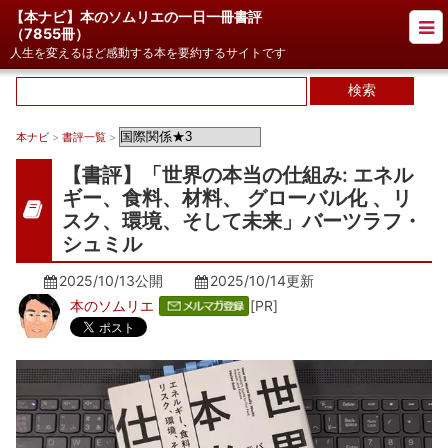
【本ナビ】本のソムリエの一日一冊書評
（
7855冊
）
人生を変えるほど感動する本を要約するサイトです
本ナビ
>
書評一覧
>
【書評】「世界の本当の仕組み: エネル
ギー、食料、材料、 グローバル化 、リ
スク、環境、そして未来」バーツラフ・
シュミル
2025/10/13公開
2025/10/14
更新
本のソムリエ
[PR]