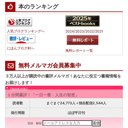
本のランキング
/
/
/
人気ブログランキングへ
2024
2023
2022
2021
にほんブログ村へ
無料レポート一覧
無料メルマガ会員募集中
３万人以上が購読中の書評メルマガ！あなたに役立つ書籍情報を
お届けします！
【独自配信版】
１分間書評！『一日一冊：人生の智恵』
読者数
まぐまぐ24,773人＋独自配信2,544人
発行周期
ほぼ平日刊
登録
解除