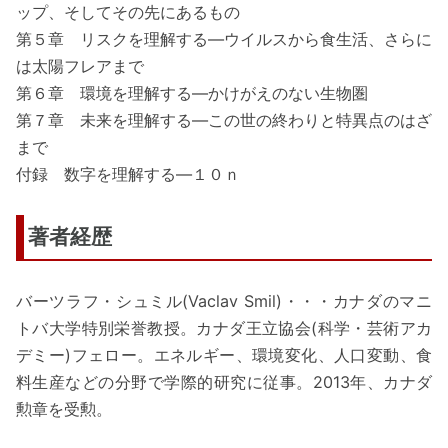
ップ、そしてその先にあるもの
第５章 リスクを理解する―ウイルスから食生活、さらに
は太陽フレアまで
第６章 環境を理解する―かけがえのない生物圏
第７章 未来を理解する―この世の終わりと特異点のはざ
まで
付録 数字を理解する―１０ｎ
著者経歴
バーツラフ・シュミル(Vaclav Smil)・・・カナダのマニ
トバ大学特別栄誉教授。カナダ王立協会(科学・芸術アカ
デミー)フェロー。エネルギー、環境変化、人口変動、食
料生産などの分野で学際的研究に従事。2013年、カナダ
勲章を受勲。