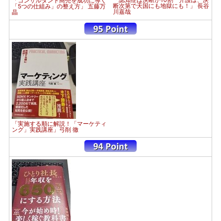
「コンサルタント商売を成功に導く
断次第で天国にも地獄にも！」 長谷
「5つの仕組み」の整え方」 五藤万
川嘉哉
晶
「実施する順に解説！「マーケティ
ング」実践講座」弓削 徹