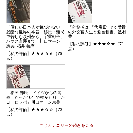
「優しい日本人が気づかない
「外務省は 「伏魔殿」か: 反骨
残酷な世界の本音 - 移民・難民
の外交官人生と憂国覚書」飯村
で苦しむ欧州から、宇露戦争、
豊
ハマス奇襲まで」川口マーン
【私の評価】★★★☆☆（71
惠美, 福井 義高
点）
【私の評価】★★★☆☆（79
点）
「移民 難民 ドイツからの警
鐘 たった10年で様変わりした
ヨーロッパ」川口マーン恵美
【私の評価】★★★☆☆（72
点）
同じカテゴリーの続きを見る