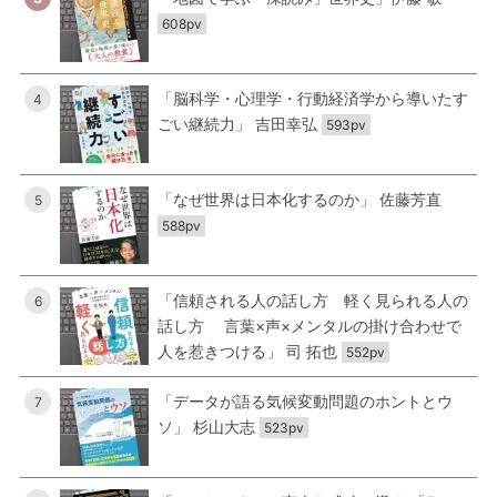
608pv
「脳科学・心理学・行動経済学から導いたす
4
ごい継続力」 吉田幸弘
593pv
「なぜ世界は日本化するのか」 佐藤芳直
5
588pv
「信頼される人の話し方 軽く見られる人の
6
話し方 言葉×声×メンタルの掛け合わせで
人を惹きつける」 司 拓也
552pv
「データが語る気候変動問題のホントとウ
7
ソ」 杉山大志
523pv