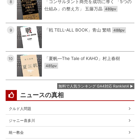
「コンサルタント商売を成功に導く 「5つの
8
仕組み」の整え方」 五藤万晶
489pv
「戦 TELL-ALL BOOK」青山 繁晴
9
488pv
「夏帆―The Tale of KAHO」村上春樹
10
485pv
無料で人気ランキング GA4対応 Ranklet4
ニュースの真相
クルド人問題
ジャニー喜多川
統一教会