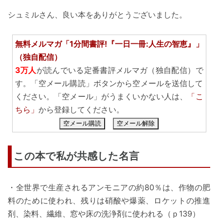
シュミルさん、良い本をありがとうございました。
無料メルマガ「1分間書評!『一日一冊:人生の智恵』」
（独自配信）
3万人
が読んでいる定番書評メルマガ（独自配信）で
す。「空メール購読」ボタンから空メールを送信して
ください。「空メール」がうまくいかない人は、
「こ
ちら」
から登録してください。
空メール購読
空メール解除
この本で私が共感した名言
・全世界で生産されるアンモニアの約80％は、作物の肥
料のために使われ、残りは硝酸や爆薬、ロケットの推進
剤、染料、繊維、窓や床の洗浄剤に使われる（ｐ139）