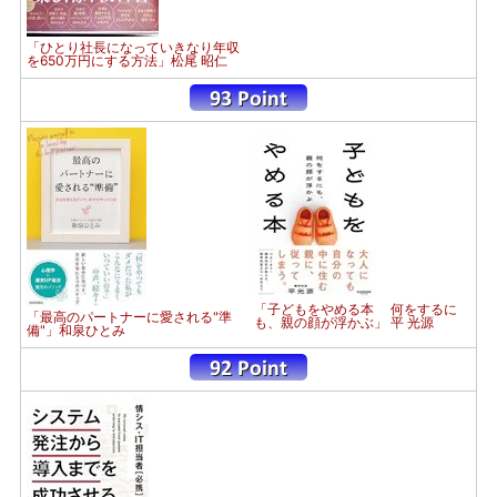
「ひとり社長になっていきなり年収
を650万円にする方法」松尾 昭仁
「子どもをやめる本 何をするに
「最高のパートナーに愛される"準
も、親の顔が浮かぶ」 平 光源
備"」和泉ひとみ