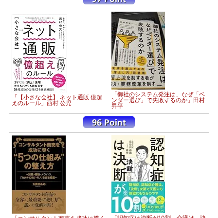
「御社のシステム発注は、なぜ「ベ
「【小さな会社】 ネット通販 億超
ンダー選び」で失敗するのか」田村
えのルール」西村 公児
昇平
「認知症は決断が10割 介護は、決