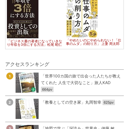
「やめたいのにやめられない！「仕
「ビジネス書の著者になっていきな
事のムダ」の削り方」 上妻 周太郎
り年収を3倍にする方法」松尾 昭仁
アクセスランキング
「世界100カ国の旅で出会った人たちが教え
1
てくれた 人生で大切なこと」旅人KAD
664pv
「教養としての空き家」丸岡智幸
2
625pv
「地図で学ぶ「深読み」世界史」伊藤 敏
3