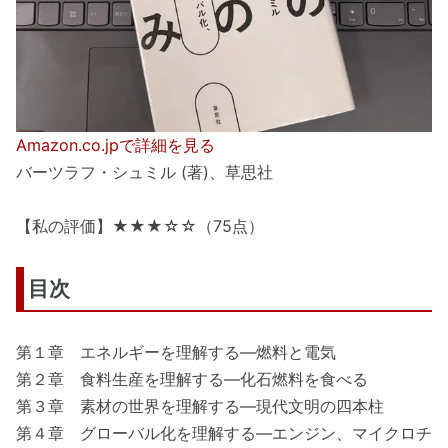
Amazon.co.jpで詳細を見る
バーツラフ・シュミル (著)、草思社
【私の評価】★★★☆☆（75点）
目次
第１章 エネルギーを理解する―燃料と電気
第２章 食料生産を理解する―化石燃料を食べる
第３章 素材の世界を理解する―現代文明の四本柱
第４章 グローバル化を理解する―エンジン、マイクロチ