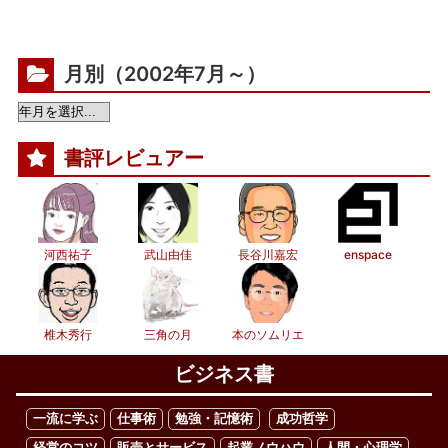
月別（2002年7月～）
書評レビュアー
河西祐子
武山由佳
長谷川嘉宏
enspace
椎木秀行
三角の月
本のソムリエ
ビジネス書
一流に学ぶ
仕事術
勉強・記憶術
成功哲学
経営のコツ
販売とサービス
起業ノウハウ
人間・心理学