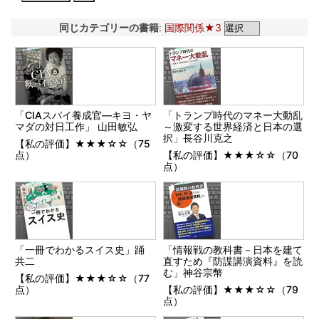
同じカテゴリーの書籍
:
国際関係★3
「CIAスパイ養成官―キヨ・ヤ
「トランプ時代のマネー大動乱
マダの対日工作」 山田敏弘
～激変する世界経済と日本の選
択」長谷川克之
【私の評価】★★★☆☆（75
点）
【私の評価】★★★☆☆（70
点）
「一冊でわかるスイス史」踊
「情報戦の教科書－日本を建て
共二
直すため『防諜講演資料』を読
む」神谷宗幣
【私の評価】★★★☆☆（77
点）
【私の評価】★★★☆☆（79
点）