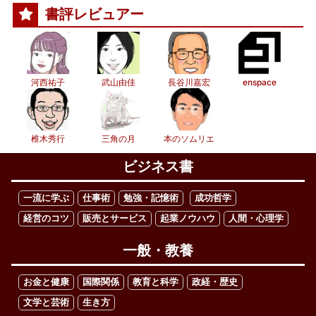
書評レビュアー
河西祐子
武山由佳
長谷川嘉宏
enspace
椎木秀行
三角の月
本のソムリエ
ビジネス書
一流に学ぶ
仕事術
勉強・記憶術
成功哲学
経営のコツ
販売とサービス
起業ノウハウ
人間・心理学
一般・教養
お金と健康
国際関係
教育と科学
政経・歴史
文学と芸術
生き方