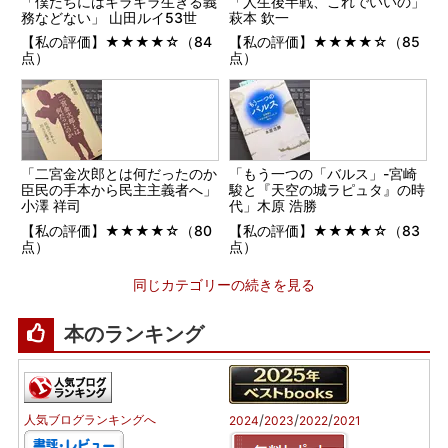
「僕たちにはキラキラ生きる義
「人生後半戦、これでいいの」
務などない」 山田ルイ53世
萩本 欽一
【私の評価】★★★★☆（84
【私の評価】★★★★☆（85
点）
点）
「二宮金次郎とは何だったのか
「もう一つの「バルス」-宮崎
臣民の手本から民主主義者へ」
駿と『天空の城ラピュタ』の時
小澤 祥司
代」木原 浩勝
【私の評価】★★★★☆（80
【私の評価】★★★★☆（83
点）
点）
同じカテゴリーの続きを見る
本のランキング
/
/
/
人気ブログランキングへ
2024
2023
2022
2021