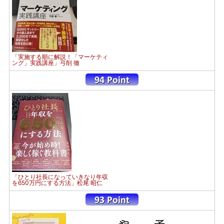
「実施する順に解説！「マーケティ
ング」実践講座」弓削 徹
「ひとり社長になっていきなり年収
を650万円にする方法」松尾 昭仁