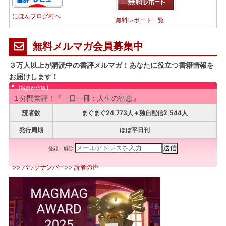
にほんブログ村へ
無料レポート一覧
無料メルマガ会員募集中
３万人以上が購読中の書評メルマガ！あなたに役立つ書籍情報を
お届けします！
【独自配信版】
１分間書評！『一日一冊：人生の智恵』
読者数
まぐまぐ24,773人＋独自配信2,544人
発行周期
ほぼ平日刊
登録
解除
>>
バックナンバー
>>
読者の声