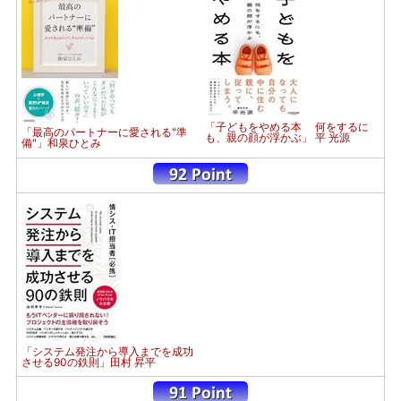
「子どもをやめる本 何をするに
「最高のパートナーに愛される"準
も、親の顔が浮かぶ」 平 光源
備"」和泉ひとみ
「システム発注から導入までを成功
させる90の鉄則」田村 昇平