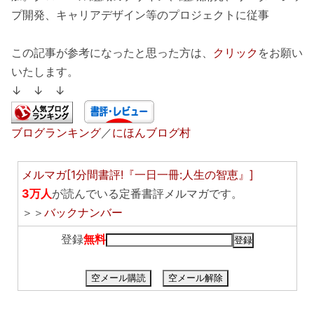
プ開発、キャリアデザイン等のプロジェクトに従事
この記事が参考になったと思った方は、
クリック
をお願い
いたします。
↓ ↓ ↓
ブログランキング
／
にほんブログ村
メルマガ[1分間書評!『一日一冊:人生の智恵』]
3万人
が読んでいる定番書評メルマガです。
＞＞
バックナンバー
登録
無料
空メール購読
空メール解除