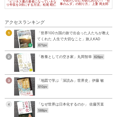
「やめたいのにやめられない！「仕
「ビジネス書の著者になっていきな
事のムダ」の削り方」 上妻 周太郎
り年収を3倍にする方法」松尾 昭仁
アクセスランキング
「世界100カ国の旅で出会った人たちが教え
1
てくれた 人生で大切なこと」旅人KAD
671pv
「教養としての空き家」丸岡智幸
2
626pv
「地図で学ぶ「深読み」世界史」伊藤 敏
3
610pv
「なぜ世界は日本化するのか」 佐藤芳直
4
588pv