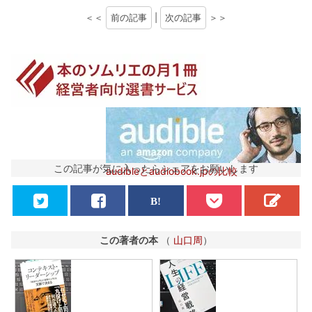
＜＜
前の記事
|
次の記事
＞＞
この記事が気に入ったらシェアをお願いします
audibleとaudiobook.jpの比較
この著者の本
（
山口周
）