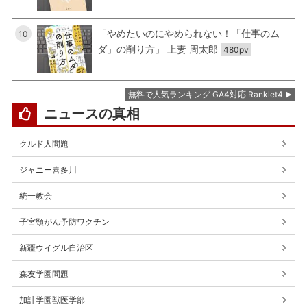
「やめたいのにやめられない！「仕事のム
10
ダ」の削り方」 上妻 周太郎
480pv
無料で人気ランキング GA4対応 Ranklet4
ニュースの真相
クルド人問題
ジャニー喜多川
統一教会
子宮頸がん予防ワクチン
新疆ウイグル自治区
森友学園問題
加計学園獣医学部