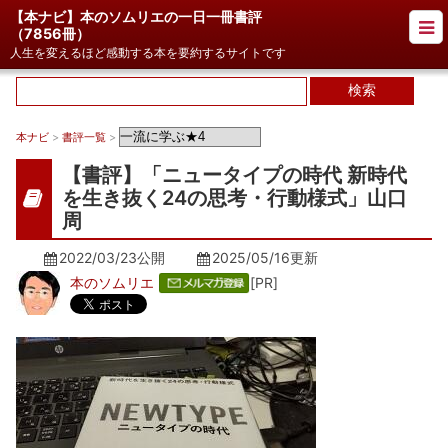
【本ナビ】本のソムリエの一日一冊書評
（
7856冊
）
人生を変えるほど感動する本を要約するサイトです
本ナビ
>
書評一覧
>
【書評】「ニュータイプの時代 新時代
を生き抜く24の思考・行動様式」山口
周
2022/03/23公開
2025/05/16
更新
本のソムリエ
[PR]