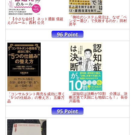
「御社のシステム発注は、なぜ「ベ
「【小さな会社】 ネット通販 億超
ンダー選び」で失敗するのか」田村
えのルール」西村 公児
昇平
「認知症は決断が10割 介護は、決
「コンサルタント商売を成功に導く
断次第で天国にも地獄にも！」 長谷
「5つの仕組み」の整え方」 五藤万
川嘉哉
晶