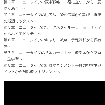
第３章 ニュータイプの競争戦略―「役に立つ」から「意
味がある」へ
第４章 ニュータイプの思考法―論理偏重から論理＋直感
の最適ミックスへ
第５章 ニュータイプのワークスタイル―ローモビリティ
からハイモビリティへ
第６章 ニュータイプのキャリア戦略―予定調和から偶有
性へ
第７章 ニュータイプの学習力―ストック型学習からフロ
ー型学習へ
第８章 ニュータイプの組織マネジメント―権力型マネジ
メントから対話型マネジメントへ