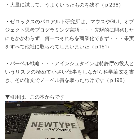
・大量に試して、うまくいったものを残す（ｐ236）
・ゼロックスのパロアルト研究所は、マウスやGUI、オブ
ジェクト思考プログラミング言語・・・先駆的に開発した
にもかかわらず、何一つそれらを商業化できず・・・果実
をすべて他社に取られてしまいまいた（ｐ161）
・バーベル戦略・・・アインシュタインは特許庁の役人と
いうリスクの極めて小さい仕事をしながら科学論文を書
き、その論文でノーベル賞を取ったわけです（ｐ198）
▼引用は、この本からです