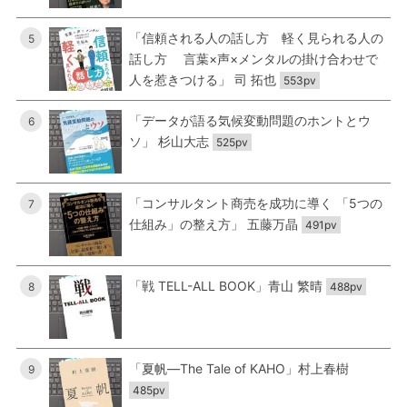
「信頼される人の話し方 軽く見られる人の
5
話し方 言葉×声×メンタルの掛け合わせで
人を惹きつける」 司 拓也
553pv
「データが語る気候変動問題のホントとウ
6
ソ」 杉山大志
525pv
「コンサルタント商売を成功に導く 「5つの
7
仕組み」の整え方」 五藤万晶
491pv
「戦 TELL-ALL BOOK」青山 繁晴
8
488pv
「夏帆―The Tale of KAHO」村上春樹
9
485pv