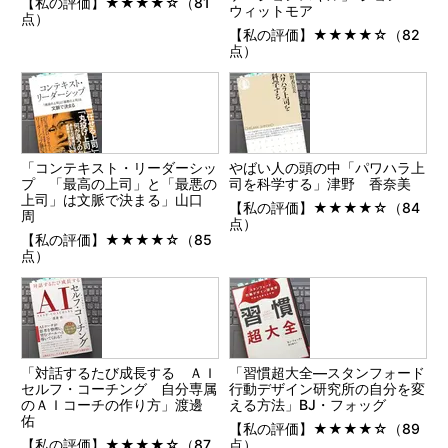
【私の評価】★★★★☆（81
ウィットモア
点）
【私の評価】★★★★☆（82
点）
「コンテキスト・リーダーシッ
やばい人の頭の中「パワハラ上
プ 「最高の上司」と「最悪の
司を科学する」津野 香奈美
上司」は文脈で決まる」山口
【私の評価】★★★★☆（84
周
点）
【私の評価】★★★★☆（85
点）
「対話するたび成長する ＡＩ
「習慣超大全―スタンフォード
セルフ・コーチング 自分専属
行動デザイン研究所の自分を変
のＡＩコーチの作り方」渡邊
える方法」BJ・フォッグ
佑
【私の評価】★★★★☆（89
【私の評価】★★★★☆（87
点）