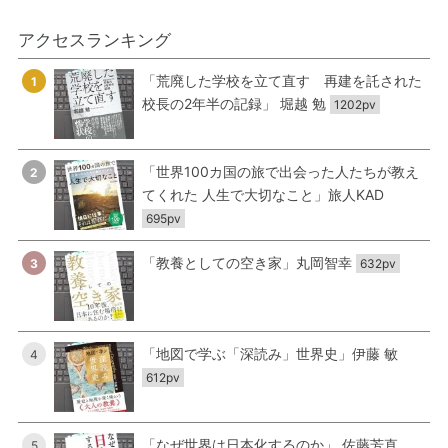
アクセスランキング
「荒廃した学校を立て直す 再建を託された
1
校長の2年半の記録」 堀越 勉
1202pv
「世界100カ国の旅で出会った人たちが教え
2
てくれた 人生で大切なこと」旅人KAD
695pv
「教養としての空き家」丸岡智幸
3
632pv
「地図で学ぶ「深読み」世界史」伊藤 敏
4
612pv
「なぜ世界は日本化するのか」 佐藤芳直
5