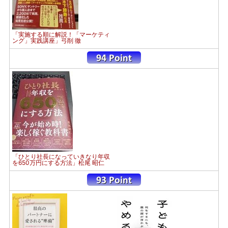
「実施する順に解説！「マーケティ
ング」実践講座」弓削 徹
「ひとり社長になっていきなり年収
を650万円にする方法」松尾 昭仁