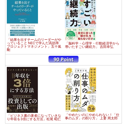
「結果を出すチームのリーダーがや
っていること NECで学んだ高効率
「脳科学・心理学・行動経済学から
プロジェクトマネジメント」五十嵐
導いたすごい継続力」 吉田幸弘
剛
「やめたいのにやめられない！「仕
「ビジネス書の著者になっていきな
事のムダ」の削り方」 上妻 周太郎
り年収を3倍にする方法」松尾 昭仁