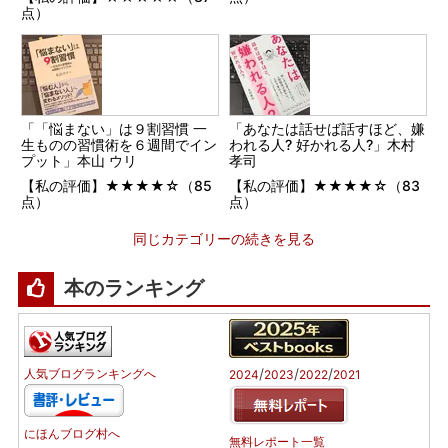
点）
「「悩まない」は９割習慣 一
「あなたは話せば話すほど、嫌
生ものの習慣術を６週間でイン
われる人? 好かれる人?」木村
プット」本山 ウリ
孝司
【私の評価】★★★★☆（85
【私の評価】★★★★☆（83
点）
点）
同じカテゴリーの続きを見る
本のランキング
/
/
/
人気ブログランキングへ
2024
2023
2022
2021
にほんブログ村へ
無料レポート一覧