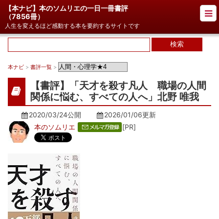
【本ナビ】本のソムリエの一日一冊書評
（
7856冊
）
人生を変えるほど感動する本を要約するサイトです
本ナビ
>
書評一覧
>
【書評】「天才を殺す凡人 職場の人間
関係に悩む、すべての人へ」北野 唯我
2020/03/24公開
2026/01/06
更新
本のソムリエ
[PR]