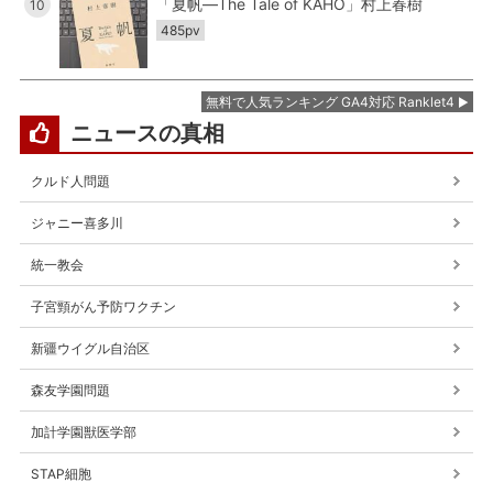
「夏帆―The Tale of KAHO」村上春樹
10
485pv
無料で人気ランキング GA4対応 Ranklet4
ニュースの真相
クルド人問題
ジャニー喜多川
統一教会
子宮頸がん予防ワクチン
新疆ウイグル自治区
森友学園問題
加計学園獣医学部
STAP細胞