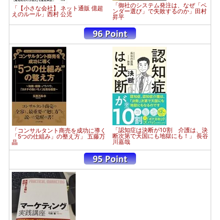
「御社のシステム発注は、なぜ「ベ
「【小さな会社】 ネット通販 億超
ンダー選び」で失敗するのか」田村
えのルール」西村 公児
昇平
「認知症は決断が10割 介護は、決
「コンサルタント商売を成功に導く
断次第で天国にも地獄にも！」 長谷
「5つの仕組み」の整え方」 五藤万
川嘉哉
晶