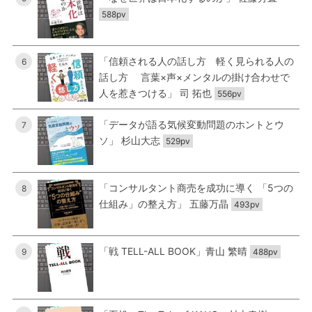
588pv
「信頼される人の話し方 軽く見られる人の
6
話し方 言葉×声×メンタルの掛け合わせで
人を惹きつける」 司 拓也
556pv
「データが語る気候変動問題のホントとウ
7
ソ」 杉山大志
529pv
「コンサルタント商売を成功に導く 「5つの
8
仕組み」の整え方」 五藤万晶
493pv
「戦 TELL-ALL BOOK」青山 繁晴
9
488pv