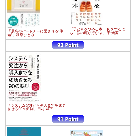
「子どもをやめる本 何をするに
「最高のパートナーに愛される"準
も、親の顔が浮かぶ」 平 光源
備"」和泉ひとみ
「システム発注から導入までを成功
させる90の鉄則」田村 昇平