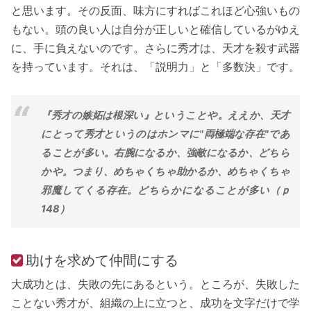
と思います。その反面、味方にすればこれほど心強いもの
もない。頭の良い人は自分が正しいと確信しているがゆえ
に、手に負えないのです。さらに秀才は、天才を殺す武器
を持っています。それは、「説明力」と「多数決」です。
『秀才の嫉妬は根深い』ということや。ええか、天才
にとって秀才というのはホンマに"両極端な存在"であ
ることが多い。右腕になるか、強敵になるか、どちら
かや。つまり、めちゃくちゃ助かるか、めちゃくちゃ
邪魔してくる存在。どちらかになることが多い（ｐ
148）
助けを求めて仲間にする
大成功とは、失敗の先にあるという。ところが、失敗した
ことない秀才が、組織の上に立つと、成功を文字だけで学