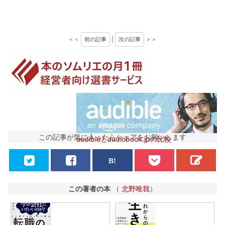
＜＜
前の記事
|
次の記事
＞＞
この記事が気に入ったらシェアをお願いします
audibleとaudiobook.jpの比較
この著者の本
（
北野唯我
）