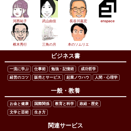
河西祐子
武山由佳
長谷川嘉宏
enspace
椎木秀行
三角の月
本のソムリエ
ビジネス書
一流に学ぶ
仕事術
勉強・記憶術
成功哲学
経営のコツ
販売とサービス
起業ノウハウ
人間・心理学
一般・教養
お金と健康
国際関係
教育と科学
政経・歴史
文学と芸術
生き方
関連サービス