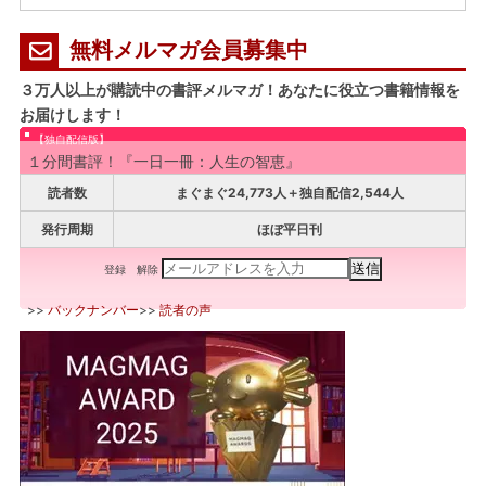
無料メルマガ会員募集中
３万人以上が購読中の書評メルマガ！あなたに役立つ書籍情報を
お届けします！
【独自配信版】
１分間書評！『一日一冊：人生の智恵』
読者数
まぐまぐ24,773人＋独自配信2,544人
発行周期
ほぼ平日刊
登録
解除
>>
バックナンバー
>>
読者の声