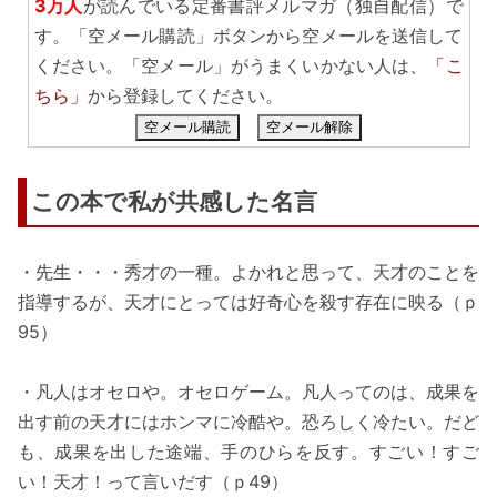
3万人
が読んでいる定番書評メルマガ（独自配信）で
す。「空メール購読」ボタンから空メールを送信して
ください。「空メール」がうまくいかない人は、
「こ
ちら」
から登録してください。
空メール購読
空メール解除
この本で私が共感した名言
・先生・・・秀才の一種。よかれと思って、天才のことを
指導するが、天才にとっては好奇心を殺す存在に映る（ｐ
95）
・凡人はオセロや。オセロゲーム。凡人ってのは、成果を
出す前の天才にはホンマに冷酷や。恐ろしく冷たい。だど
も、成果を出した途端、手のひらを反す。すごい！すご
い！天才！って言いだす（ｐ49）