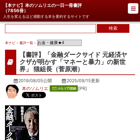
【本ナビ】本のソムリエの一日一冊書評
（
7856冊
）
人生を変えるほど感動する本を要約するサイトです
本ナビ
>
書評一覧
>
【書評】「金融ダークサイド 元経済ヤ
クザが明かす「マネーと暴力」の新世
界」 猫組長（菅原潮）
2019/08/05公開
2025/09/15
更新
本のソムリエ
[PR]