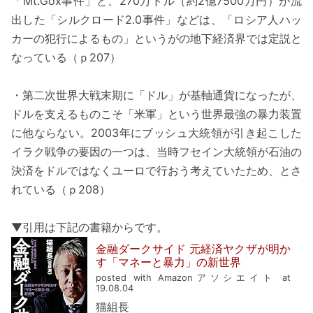
「Mt.Gox事件」と、270万ドル（約2億7500万円）が流
出した「シルクロード2.0事件」などは、「ロシア人ハッ
カーの犯行によるもの」というがの地下経済界では定説と
なっている（ｐ207）
・第二次世界大戦末期に「ドル」が基軸通貨になったが、
ドルを支えるものこそ「米軍」という世界最強の暴力装置
に他ならない。2003年にブッシュ大統領が引き起こした
イラク戦争の要因の一つは、当時フセイン大統領が石油の
決済をドルではなくユーロで行おう考えていたため、とさ
れている（ｐ208）
▼引用は下記の書籍からです。
金融ダークサイド 元経済ヤクザが明か
す「マネーと暴力」の新世界
posted with Amazonアソシエイト at
19.08.04
猫組長