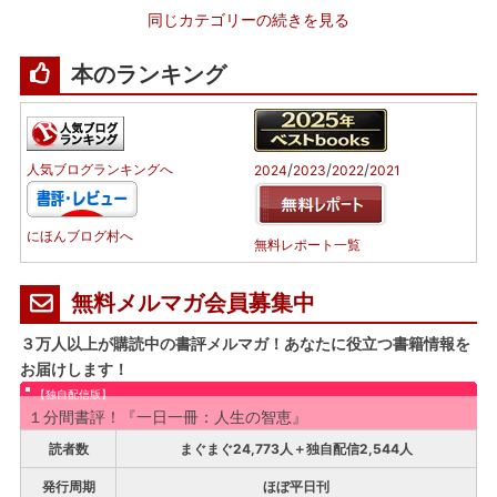
同じカテゴリーの続きを見る
本のランキング
/
/
/
人気ブログランキングへ
2024
2023
2022
2021
にほんブログ村へ
無料レポート一覧
無料メルマガ会員募集中
３万人以上が購読中の書評メルマガ！あなたに役立つ書籍情報を
お届けします！
【独自配信版】
１分間書評！『一日一冊：人生の智恵』
読者数
まぐまぐ24,773人＋独自配信2,544人
発行周期
ほぼ平日刊