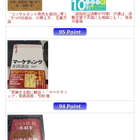
「認知症は決断が10割 介護は、決
「コンサルタント商売を成功に導く
断次第で天国にも地獄にも！」 長谷
「5つの仕組み」の整え方」 五藤万
川嘉哉
晶
「実施する順に解説！「マーケティ
ング」実践講座」弓削 徹