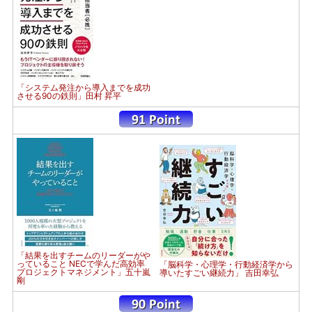
「システム発注から導入までを成功
させる90の鉄則」田村 昇平
「結果を出すチームのリーダーがや
っていること NECで学んだ高効率
「脳科学・心理学・行動経済学から
プロジェクトマネジメント」五十嵐
導いたすごい継続力」 吉田幸弘
剛