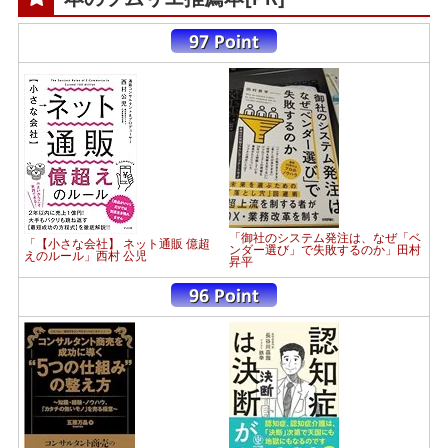
「御社のシステム発注は、なぜ「ベ
「【小さな会社】 ネット通販 億超
ンダー選び」で失敗するのか」田村
えのルール」西村 公児
昇平