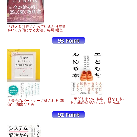
「ひとり社長になっていきなり年収
を650万円にする方法」松尾 昭仁
「子どもをやめる本 何をするに
「最高のパートナーに愛される"準
も、親の顔が浮かぶ」 平 光源
備"」和泉ひとみ