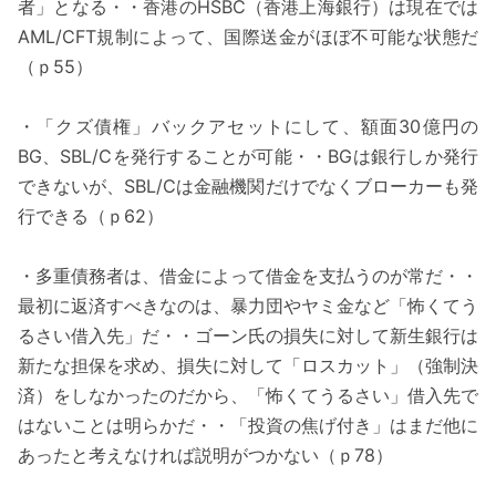
者」となる・・香港のHSBC（香港上海銀行）は現在では
AML/CFT規制によって、国際送金がほぼ不可能な状態だ
（ｐ55）
・「クズ債権」バックアセットにして、額面30億円の
BG、SBL/Cを発行することが可能・・BGは銀行しか発行
できないが、SBL/Cは金融機関だけでなくブローカーも発
行できる（ｐ62）
・多重債務者は、借金によって借金を支払うのが常だ・・
最初に返済すべきなのは、暴力団やヤミ金など「怖くてう
るさい借入先」だ・・ゴーン氏の損失に対して新生銀行は
新たな担保を求め、損失に対して「ロスカット」（強制決
済）をしなかったのだから、「怖くてうるさい」借入先で
はないことは明らかだ・・「投資の焦げ付き」はまだ他に
あったと考えなければ説明がつかない（ｐ78）