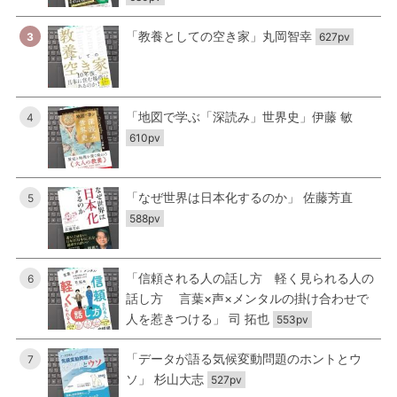
「教養としての空き家」丸岡智幸
3
627pv
「地図で学ぶ「深読み」世界史」伊藤 敏
4
610pv
「なぜ世界は日本化するのか」 佐藤芳直
5
588pv
「信頼される人の話し方 軽く見られる人の
6
話し方 言葉×声×メンタルの掛け合わせで
人を惹きつける」 司 拓也
553pv
「データが語る気候変動問題のホントとウ
7
ソ」 杉山大志
527pv