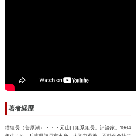
著者経歴
猫組長（菅原潮）・・・元山口組系組長。評論家。1964
年生まれ。兵庫県神戸市出身。大学中退後、不動産会社に