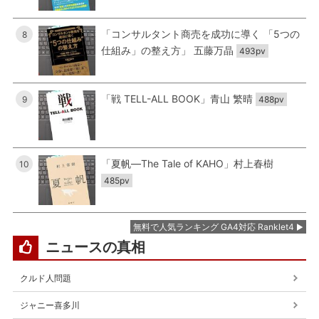
「コンサルタント商売を成功に導く 「5つの
8
仕組み」の整え方」 五藤万晶
493pv
「戦 TELL-ALL BOOK」青山 繁晴
9
488pv
「夏帆―The Tale of KAHO」村上春樹
10
485pv
無料で人気ランキング GA4対応 Ranklet4
ニュースの真相
クルド人問題
ジャニー喜多川