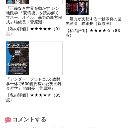
「正義なき世界を動かす シン
地政学 「安倍後」を読み解く
マネー、オイル、暴力の新方程
「暴力が支配する一触即発の世
式」猫組長（菅原潮）
界経済」猫組長（菅原潮）
【私の評価】★★★★★（91
【私の評価】★★★★☆（83
点）
点）
「アンダー・プロトコル: 政財
暴一体で600億円稼いだ男の錬
金哲学」 猫組長（菅原潮）
【私の評価】★★★★☆（85
点）
コメントする