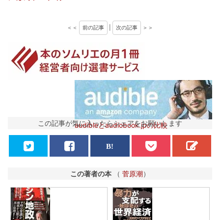
＜＜
前の記事
|
次の記事
＞＞
この記事が気に入ったらシェアをお願いします
audibleとaudiobook.jpの比較
この著者の本
（
菅原潮
）