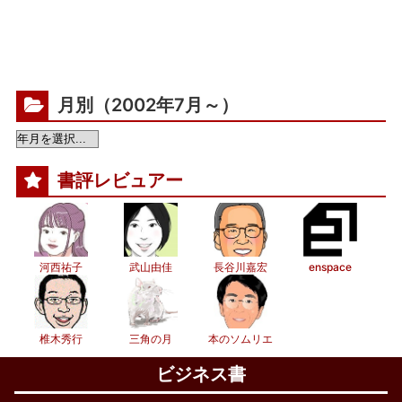
月別（2002年7月～）
書評レビュアー
河西祐子
武山由佳
長谷川嘉宏
enspace
椎木秀行
三角の月
本のソムリエ
ビジネス書