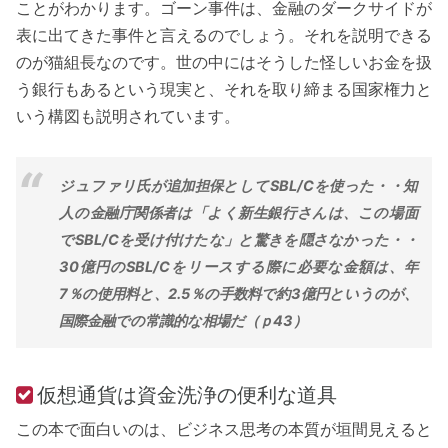
ことがわかります。ゴーン事件は、金融のダークサイドが
表に出てきた事件と言えるのでしょう。それを説明できる
のが猫組長なのです。世の中にはそうした怪しいお金を扱
う銀行もあるという現実と、それを取り締まる国家権力と
いう構図も説明されています。
ジュファリ氏が追加担保としてSBL/Cを使った・・知
人の金融庁関係者は「よく新生銀行さんは、この場面
でSBL/Cを受け付けたな」と驚きを隠さなかった・・
30億円のSBL/Cをリースする際に必要な金額は、年
7％の使用料と、2.5％の手数料で約3億円というのが、
国際金融での常識的な相場だ（ｐ43）
仮想通貨は資金洗浄の便利な道具
この本で面白いのは、ビジネス思考の本質が垣間見えると