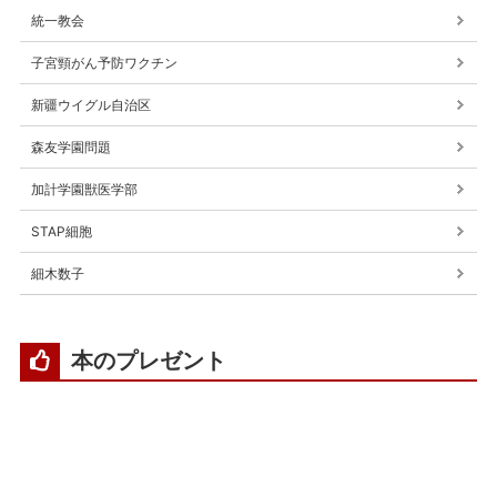
統一教会
子宮頸がん予防ワクチン
新疆ウイグル自治区
森友学園問題
加計学園獣医学部
STAP細胞
細木数子
本のプレゼント