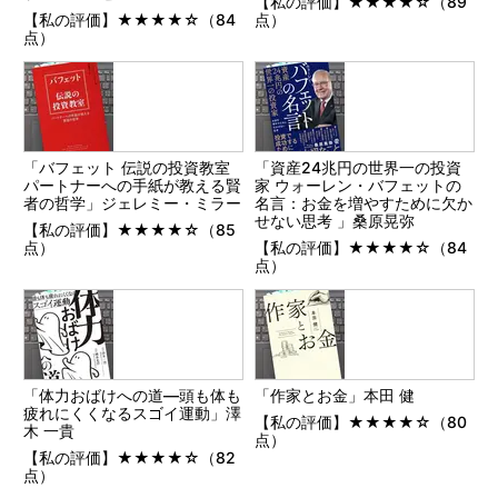
【私の評価】★★★★☆（89
【私の評価】★★★★☆（84
点）
点）
「バフェット 伝説の投資教室
「資産24兆円の世界一の投資
パートナーへの手紙が教える賢
家 ウォーレン・バフェットの
者の哲学」ジェレミー・ミラー
名言：お金を増やすために欠か
せない思考 」桑原晃弥
【私の評価】★★★★☆（85
点）
【私の評価】★★★★☆（84
点）
「体力おばけへの道―頭も体も
「作家とお金」本田 健
疲れにくくなるスゴイ運動」澤
【私の評価】★★★★☆（80
木 一貴
点）
【私の評価】★★★★☆（82
点）