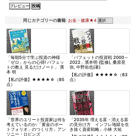
同じカテゴリーの書籍
:
お金・健康★4
「毎朝5分で学ぶ投資の神様
「バフェットの投資戦 2000～
「ゼロ」からの心得! バフェッ
2022」濱本明 (監修), 桑原晃
トの教え 見るだけノート」 濱
弥, 中野佑也(著)
本 明
【私の評価】★★★★☆（83
【私の評価】★★★★☆（85
点）
点）
「世界のエリート投資家は何を
「2035年 増える富・消える富
考えているのか:「黄金のポー
の見分け方 インフレ地獄を生
トフォリオ」のつくり方」アン
き抜く資産戦略」小林 大祐
ソニー・ロビンズ