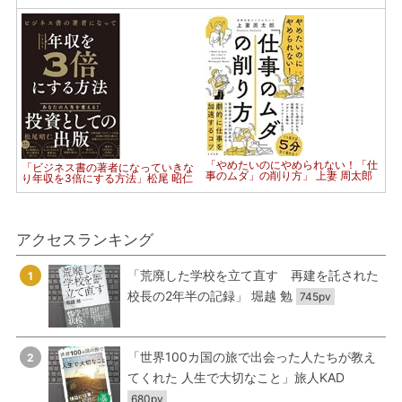
「やめたいのにやめられない！「仕
「ビジネス書の著者になっていきな
事のムダ」の削り方」 上妻 周太郎
り年収を3倍にする方法」松尾 昭仁
アクセスランキング
「荒廃した学校を立て直す 再建を託された
1
校長の2年半の記録」 堀越 勉
745pv
「世界100カ国の旅で出会った人たちが教え
2
てくれた 人生で大切なこと」旅人KAD
680pv