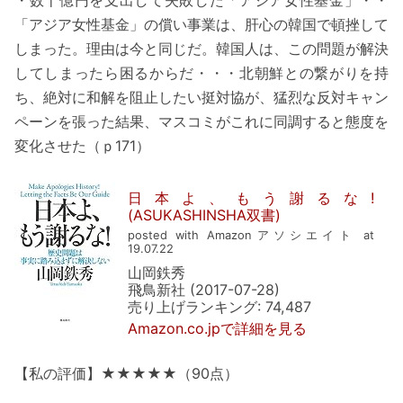
・数十億円を支出して失敗した「アジア女性基金」・・
「アジア女性基金」の償い事業は、肝心の韓国で頓挫して
しまった。理由は今と同じだ。韓国人は、この問題が解決
してしまったら困るからだ・・・北朝鮮との繋がりを持
ち、絶対に和解を阻止したい挺対協が、猛烈な反対キャン
ペーンを張った結果、マスコミがこれに同調すると態度を
変化させた（ｐ171）
日本よ、もう謝るな!
(ASUKASHINSHA双書)
posted with Amazonアソシエイト at
19.07.22
山岡鉄秀
飛鳥新社 (2017-07-28)
売り上げランキング: 74,487
Amazon.co.jpで詳細を見る
【私の評価】★★★★★（90点）