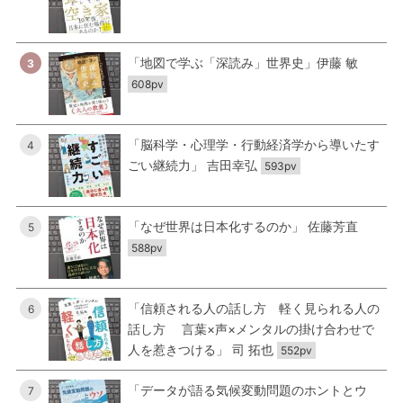
「地図で学ぶ「深読み」世界史」伊藤 敏
3
608pv
「脳科学・心理学・行動経済学から導いたす
4
ごい継続力」 吉田幸弘
593pv
「なぜ世界は日本化するのか」 佐藤芳直
5
588pv
「信頼される人の話し方 軽く見られる人の
6
話し方 言葉×声×メンタルの掛け合わせで
人を惹きつける」 司 拓也
552pv
「データが語る気候変動問題のホントとウ
7