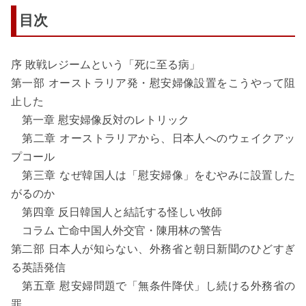
目次
序 敗戦レジームという「死に至る病」
第一部 オーストラリア発・慰安婦像設置をこうやって阻
止した
第一章 慰安婦像反対のレトリック
第二章 オーストラリアから、日本人へのウェイクアッ
プコール
第三章 なぜ韓国人は「慰安婦像」をむやみに設置した
がるのか
第四章 反日韓国人と結託する怪しい牧師
コラム 亡命中国人外交官・陳用林の警告
第二部 日本人が知らない、外務省と朝日新聞のひどすぎ
る英語発信
第五章 慰安婦問題で「無条件降伏」し続ける外務省の
罪