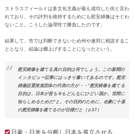
ストラスフィールドは多文化主義が最も成功した街と言わ
れており、その評判を維持するためにも慰安婦像はそぐわ
ないこと。こうした論理性で勝負したのです。
結果して、市では判断できないため州や連邦に相談するこ
ととなり、結論は棚上げすることになったという。
慰安婦像を建てる真の目的は何でしょう。この新聞の
インタビュー記事にはっきり書いてあるのです。慰安
婦像設置推進団体の代表の方が・・"慰安婦像を建てる
目的は、日本が昔も今もどんなにひどい国か、世間に
知らしめるためだ"と。その目的のために、全豪に十基
の慰安婦像を建てるのが目標だと（ｐ37）
日豪・日米を分断し日本を孤立させる