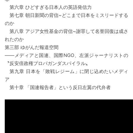
第六章 ひどすぎる日本人の英語発信力
第七章 朝日新聞の背信~どこまで日本をミスリードする
のか
第八章 アジア女性基金の背信~謝罪して名誉回復は成さ
れたのか
第三部 ゆがんだ報道空間
――メディアと国連、国際NGO、左派ジャーナリストの
〝反安倍政権プロパガンダスパイラル〟
第九章 日本を「敗戦レジーム」に閉じ込めたいメディ
ア
第十章 「国連報告者」という反日左翼の代弁者