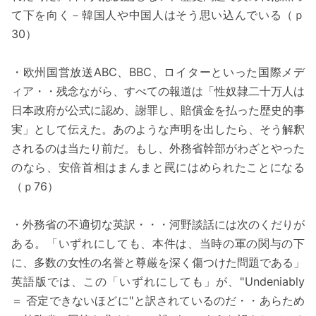
て下を向く－韓国人や中国人はそう思い込んでいる（ｐ
30）
・欧州国営放送ABC、BBC、ロイターといった国際メデ
ィア・・残念ながら、すべての報道は「性奴隷二十万人は
日本政府が公式に認め、謝罪し、賠償金を払った歴史的事
実」として伝えた。あのような声明を出したら、そう解釈
されるのは当たり前だ。もし、外務省幹部がわざとやった
のなら、安倍首相はまんまと罠にはめられたことになる
（ｐ76）
・外務省の不適切な英訳・・・河野談話には次のくだりが
ある。「いずれにしても、本件は、当時の軍の関与の下
に、多数の女性の名誉と尊厳を深く傷つけた問題である」
英語版では、この「いずれにしても」が、"Undeniably
＝ 否定できないほどに"と訳されているのだ・・あらため