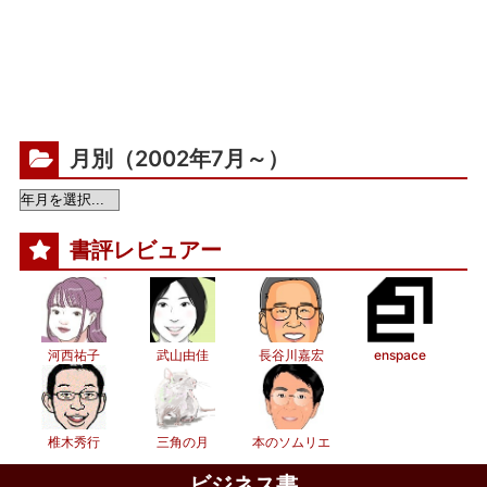
月別（2002年7月～）
書評レビュアー
河西祐子
武山由佳
長谷川嘉宏
enspace
椎木秀行
三角の月
本のソムリエ
ビジネス書