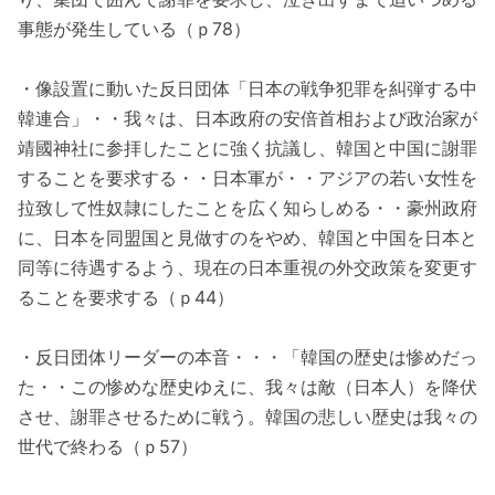
事態が発生している（ｐ78）
・像設置に動いた反日団体「日本の戦争犯罪を糾弾する中
韓連合」・・我々は、日本政府の安倍首相および政治家が
靖國神社に参拝したことに強く抗議し、韓国と中国に謝罪
することを要求する・・日本軍が・・アジアの若い女性を
拉致して性奴隷にしたことを広く知らしめる・・豪州政府
に、日本を同盟国と見做すのをやめ、韓国と中国を日本と
同等に待遇するよう、現在の日本重視の外交政策を変更す
ることを要求する（ｐ44）
・反日団体リーダーの本音・・・「韓国の歴史は惨めだっ
た・・この惨めな歴史ゆえに、我々は敵（日本人）を降伏
させ、謝罪させるために戦う。韓国の悲しい歴史は我々の
世代で終わる（ｐ57）