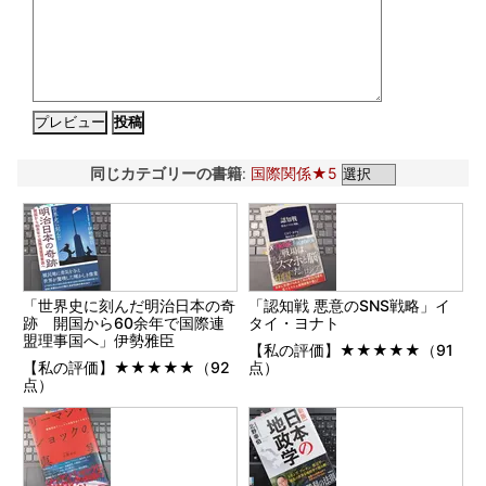
同じカテゴリーの書籍
:
国際関係★5
「世界史に刻んだ明治日本の奇
「認知戦 悪意のSNS戦略」イ
跡 開国から60余年で国際連
タイ・ヨナト
盟理事国へ」伊勢雅臣
【私の評価】★★★★★（91
【私の評価】★★★★★（92
点）
点）