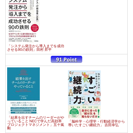
「システム発注から導入までを成功
させる90の鉄則」田村 昇平
「結果を出すチームのリーダーがや
っていること NECで学んだ高効率
「脳科学・心理学・行動経済学から
プロジェクトマネジメント」五十嵐
導いたすごい継続力」 吉田幸弘
剛