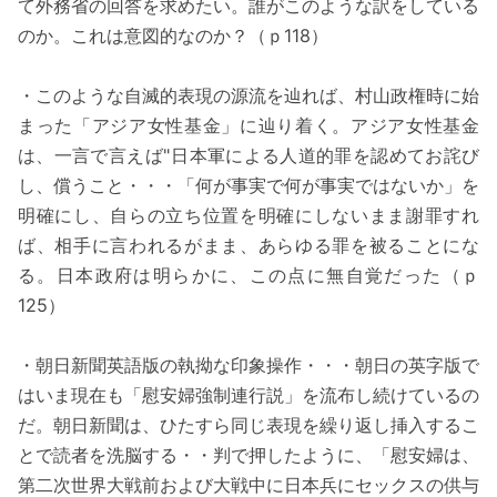
て外務省の回答を求めたい。誰がこのような訳をしている
のか。これは意図的なのか？（ｐ118）
・このような自滅的表現の源流を辿れば、村山政権時に始
まった「アジア女性基金」に辿り着く。アジア女性基金
は、一言で言えば"日本軍による人道的罪を認めてお詫び
し、償うこと・・・「何が事実で何が事実ではないか」を
明確にし、自らの立ち位置を明確にしないまま謝罪すれ
ば、相手に言われるがまま、あらゆる罪を被ることにな
る。日本政府は明らかに、この点に無自覚だった（ｐ
125）
・朝日新聞英語版の執拗な印象操作・・・朝日の英字版で
はいま現在も「慰安婦強制連行説」を流布し続けているの
だ。朝日新聞は、ひたすら同じ表現を繰り返し挿入するこ
とで読者を洗脳する・・判で押したように、「慰安婦は、
第二次世界大戦前および大戦中に日本兵にセックスの供与