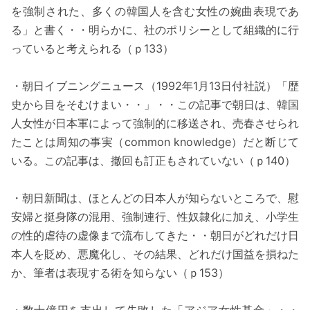
を強制された、多くの韓国人を含む女性の婉曲表現であ
る」と書く・・明らかに、社のポリシーとして組織的に行
っていると考えられる（ｐ133）
・朝日イブニングニュース（1992年1月13日付社説）「歴
史から目をそむけまい・・」・・この記事で朝日は、韓国
人女性が日本軍によって強制的に移送され、売春させられ
たことは周知の事実（common knowledge）だと断じて
いる。この記事は、撤回も訂正もされていない（ｐ140）
・朝日新聞は、ほとんどの日本人が知らないところで、慰
安婦と挺身隊の混用、強制連行、性奴隷化に加え、小学生
の性的虐待の虚像まで流布してきた・・朝日がどれだけ日
本人を貶め、悪魔化し、その結果、どれだけ国益を損ねた
か、筆者は表現する術を知らない（ｐ153）