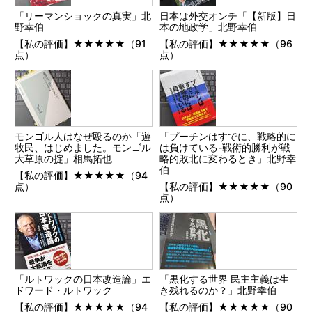
「リーマンショックの真実」北
日本は外交オンチ「【新版】日
野幸伯
本の地政学」北野幸伯
【私の評価】★★★★★（91
【私の評価】★★★★★（96
点）
点）
モンゴル人はなぜ殴るのか「遊
「プーチンはすでに、戦略的に
牧民、はじめました。モンゴル
は負けている-戦術的勝利が戦
大草原の掟」相馬拓也
略的敗北に変わるとき」北野幸
伯
【私の評価】★★★★★（94
点）
【私の評価】★★★★★（90
点）
「ルトワックの日本改造論」エ
「黒化する世界 民主主義は生
ドワード・ルトワック
き残れるのか？」北野幸伯
【私の評価】★★★★★（94
【私の評価】★★★★★（90