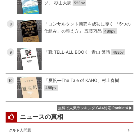
ソ」 杉山大志
523pv
「コンサルタント商売を成功に導く 「5つの
8
仕組み」の整え方」 五藤万晶
489pv
「戦 TELL-ALL BOOK」青山 繁晴
9
488pv
「夏帆―The Tale of KAHO」村上春樹
10
485pv
無料で人気ランキング GA4対応 Ranklet4
ニュースの真相
クルド人問題