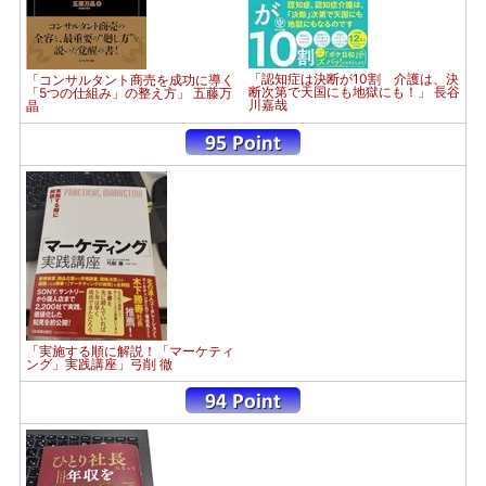
「認知症は決断が10割 介護は、決
「コンサルタント商売を成功に導く
断次第で天国にも地獄にも！」 長谷
「5つの仕組み」の整え方」 五藤万
川嘉哉
晶
「実施する順に解説！「マーケティ
ング」実践講座」弓削 徹