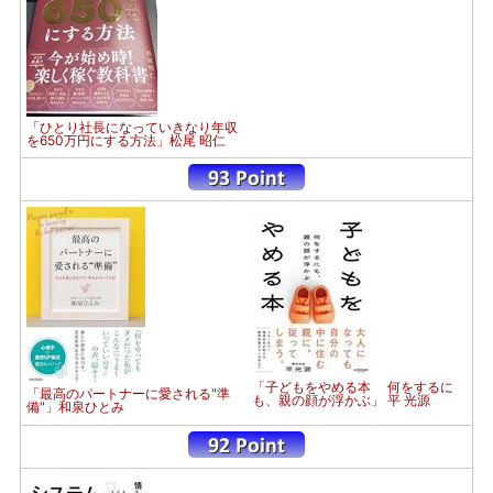
「ひとり社長になっていきなり年収
を650万円にする方法」松尾 昭仁
「子どもをやめる本 何をするに
「最高のパートナーに愛される"準
も、親の顔が浮かぶ」 平 光源
備"」和泉ひとみ