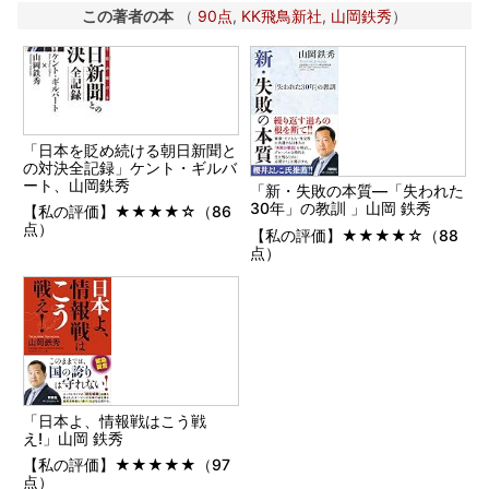
この著者の本
（
90点
,
KK飛鳥新社
,
山岡鉄秀
）
「日本を貶め続ける朝日新聞と
の対決全記録」ケント・ギルバ
ート、山岡鉄秀
「新・失敗の本質―「失われた
30年」の教訓 」山岡 鉄秀
【私の評価】★★★★☆（86
点）
【私の評価】★★★★☆（88
点）
「日本よ、情報戦はこう戦
え!」山岡 鉄秀
【私の評価】★★★★★（97
点）