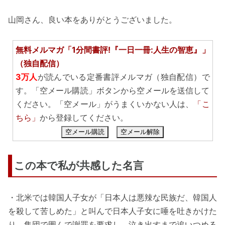
山岡さん、良い本をありがとうございました。
無料メルマガ「1分間書評!『一日一冊:人生の智恵』」
（独自配信）
3万人
が読んでいる定番書評メルマガ（独自配信）で
す。「空メール購読」ボタンから空メールを送信して
ください。「空メール」がうまくいかない人は、
「こ
ちら」
から登録してください。
空メール購読
空メール解除
この本で私が共感した名言
・北米では韓国人子女が「日本人は悪辣な民族だ、韓国人
を殺して苦しめた」と叫んで日本人子女に唾を吐きかけた
り、集団で囲んで謝罪を要求し、泣き出すまで追いつめる