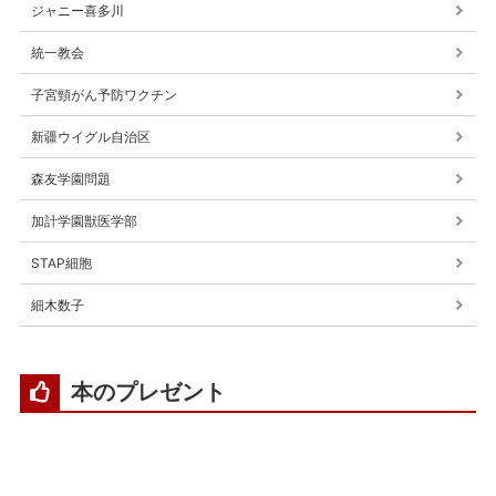
ジャニー喜多川
統一教会
子宮頸がん予防ワクチン
新疆ウイグル自治区
森友学園問題
加計学園獣医学部
STAP細胞
細木数子
本のプレゼント