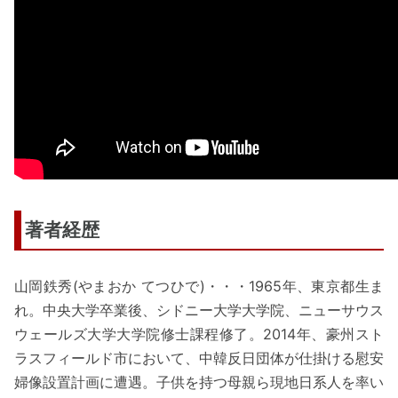
著者経歴
山岡鉄秀(やまおか てつひで)・・・1965年、東京都生ま
れ。中央大学卒業後、シドニー大学大学院、ニューサウス
ウェールズ大学大学院修士課程修了。2014年、豪州スト
ラスフィールド市において、中韓反日団体が仕掛ける慰安
婦像設置計画に遭遇。子供を持つ母親ら現地日系人を率い