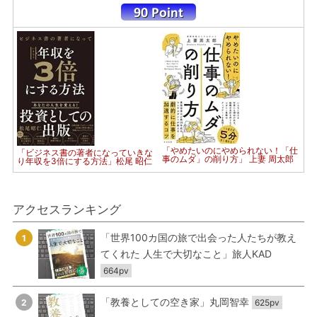
「やめたいのにやめられない！「仕
「ビジネス書の著者になっていきな
事のムダ」の削り方」 上妻 周太郎
り年収を3倍にする方法」松尾 昭仁
アクセスランキング
「世界100カ国の旅で出会った人たちが教え
1
てくれた 人生で大切なこと」旅人KAD
664pv
「教養としての空き家」丸岡智幸
2
625pv