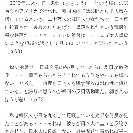
・2016年に入って「鬼郷（ききょう）」という映画の試
写会がアメリカで行われ、韓国国内では公開されて人気を
博しているという。二十万人の韓国人少女たちが、日本軍
に拉致され、凌辱されたあげく、虐殺されたという荒唐無
稽な映画だ・・チョ・ジェンレ監督は・・「ユダヤ人虐殺
のような犯罪の話として見てほしいい」と語ったという
（ｐ68）
・歴史的敗北・日韓合意の後押しで、さらに反日が過激
化・・・十億円もらったら「これでもう何をやっても構わ
ない」と考え、「何度も日本人を騙す我々は戦略性に優れ
ている」と誇りに思うのが韓国の反日活動家だ。騙される
ほうが悪い（ｐ72）
・私は韓国人が目を丸くして驚嘆している光景を何度か見
たことがある・・・それは、彼らが日本人に堂々と反論さ
れた時だ。日本人は反論しない、歴史問題で責めれば黙っ