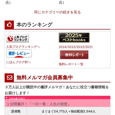
点）
点）
同じカテゴリーの続きを見る
本のランキング
/
/
/
人気ブログランキングへ
2024
2023
2022
2021
にほんブログ村へ
無料レポート一覧
無料メルマガ会員募集中
３万人以上が購読中の書評メルマガ！あなたに役立つ書籍情報を
お届けします！
【独自配信版】
１分間書評！『一日一冊：人生の智恵』
読者数
まぐまぐ24,773人＋独自配信2,544人