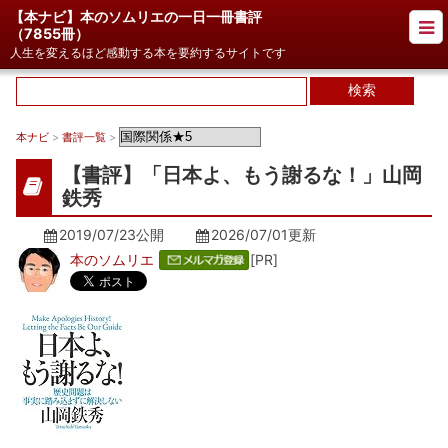
【本ナビ】本のソムリエの一日一冊書評
（
7855冊
）
人生を変えるほど感動する本を要約するサイトです
本ナビ
>
書評一覧
>
【書評】「日本よ、もう謝るな！」山岡
鉄秀
2019/07/23公開
2026/07/01
更新
本のソムリエ
[PR]