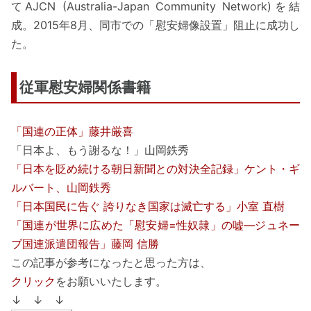
てAJCN (Australia-Japan Community Network)を結
成。2015年8月、同市での「慰安婦像設置」阻止に成功し
た。
従軍慰安婦関係書籍
「国連の正体」藤井厳喜
「日本よ、もう謝るな！」山岡鉄秀
「日本を貶め続ける朝日新聞との対決全記録」ケント・ギ
ルバート、山岡鉄秀
「日本国民に告ぐ 誇りなき国家は滅亡する」小室 直樹
「国連が世界に広めた「慰安婦=性奴隷」の嘘―ジュネー
ブ国連派遣団報告」藤岡 信勝
この記事が参考になったと思った方は、
クリック
をお願いいたします。
↓ ↓ ↓