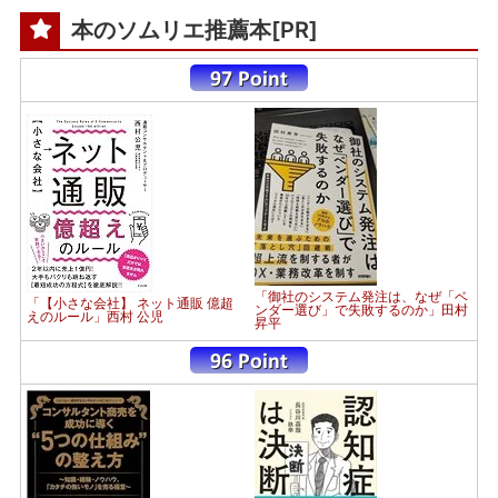
本のソムリエ推薦本[PR]
「御社のシステム発注は、なぜ「ベ
「【小さな会社】 ネット通販 億超
ンダー選び」で失敗するのか」田村
えのルール」西村 公児
昇平